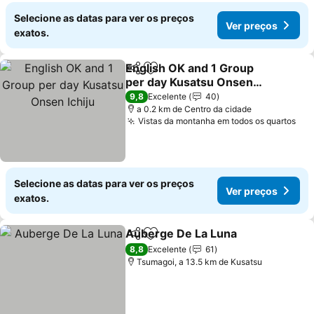
Selecione as datas para ver os preços
Ver preços
exatos.
English OK and 1 Group
Partilhar
Adicionar aos favoritos
per day Kusatsu Onsen
Ichiju
9,8
Excelente
40
a 0.2 km de Centro da cidade
Vistas da montanha em todos os quartos
Selecione as datas para ver os preços
Ver preços
exatos.
Auberge De La Luna
Partilhar
Adicionar aos favoritos
8,8
Excelente
61
Tsumagoi, a 13.5 km de Kusatsu