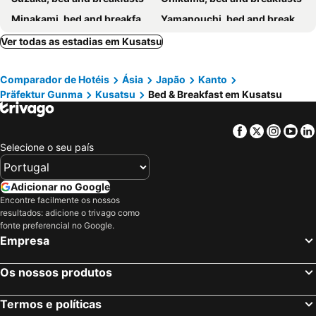
Minakami, bed and breakfasts
Yamanouchi, bed and breakfasts
Shinano, bed and breakfasts
Naganohara, bed and breakfasts
Ver todas as estadias em Kusatsu
Tateshina, bed and breakfasts
Numata, bed and breakfasts
Comparador de Hotéis
Ásia
Japão
Kanto
Saku, bed and breakfasts
Miyota, bed and breakfasts
Präfektur Gunma
Kusatsu
Bed & Breakfast em Kusatsu
Sakaki, bed and breakfasts
Komoro, bed and breakfasts
Ueda, bed and breakfasts
Shima, bed and breakfasts
Facebook
Twitter
Insta
Yo
Nakano, bed and breakfasts
Kijimadaira, bed and breakfasts
Selecione o seu país
Kawaba, bed and breakfasts
Shimonita, bed and breakfasts
Adicionar no Google
Encontre facilmente os nossos
resultados: adicione o trivago como
fonte preferencial no Google.
Empresa
Os nossos produtos
Termos e políticas