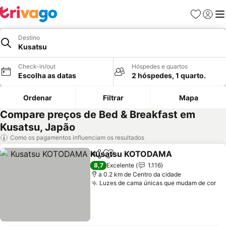
Favoritos
Iniciar
Me
Destino
Kusatsu
Check-in/out
Hóspedes e quartos
Escolha as datas
2 hóspedes, 1 quarto.
Ordenar
Filtrar
Mapa
Compare preços de Bed & Breakfast em
Kusatsu, Japão
Como os pagamentos influenciam os resultados
Kusatsu KOTODAMA
Partilhar
Adicionar aos favoritos
8,7
Excelente
1.116
a 0.2 km de Centro da cidade
Luzes de cama únicas que mudam de cor