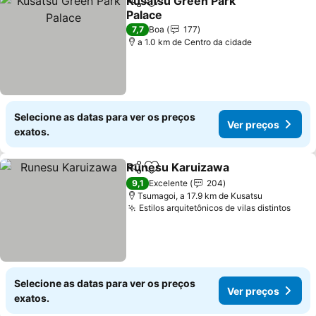
Kusatsu Green Park
Partilhar
Adicionar aos favoritos
Palace
7,7
Boa
177
a 1.0 km de Centro da cidade
Selecione as datas para ver os preços
Ver preços
exatos.
Runesu Karuizawa
Partilhar
Adicionar aos favoritos
9,1
Excelente
204
Tsumagoi, a 17.9 km de Kusatsu
Estilos arquitetônicos de vilas distintos
Selecione as datas para ver os preços
Ver preços
exatos.