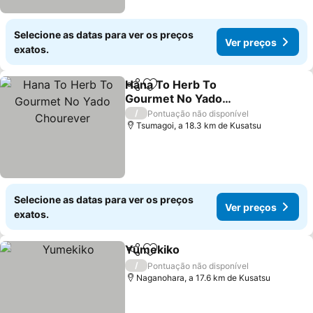
Selecione as datas para ver os preços
Ver preços
exatos.
Hana To Herb To
Partilhar
Adicionar aos favoritos
Gourmet No Yado
Chourever
/
Pontuação não disponível
Tsumagoi, a 18.3 km de Kusatsu
Selecione as datas para ver os preços
Ver preços
exatos.
Yumekiko
Partilhar
Adicionar aos favoritos
/
Pontuação não disponível
Naganohara, a 17.6 km de Kusatsu