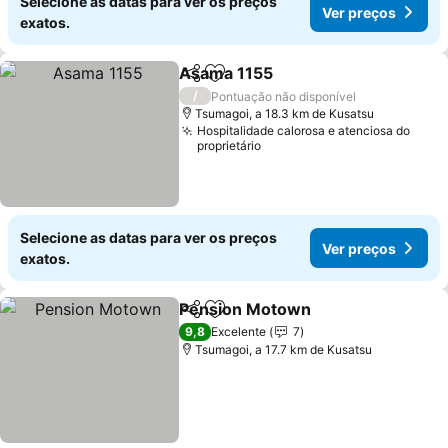
Selecione as datas para ver os preços
Ver preços
exatos.
Asama 1155
Partilhar
Adicionar aos favoritos
/
Pontuação não disponível
Tsumagoi, a 18.3 km de Kusatsu
Hospitalidade calorosa e atenciosa do
proprietário
Selecione as datas para ver os preços
Ver preços
exatos.
Pension Motown
Partilhar
Adicionar aos favoritos
9,8
Excelente
7
Tsumagoi, a 17.7 km de Kusatsu