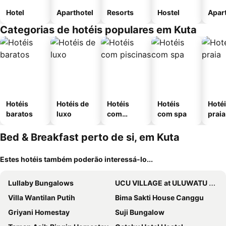
Hotel
Aparthotel
Resorts
Hostel
Apar
Categorias de hotéis populares em Kuta
Hotéis
Hotéis de
Hotéis
Hotéis
Hotéi
baratos
luxo
com
com spa
praia
piscinas
Bed & Breakfast perto de si, em Kuta
Estes hotéis também poderão interessá-lo...
Lullaby Bungalows
UCU VILLAGE at ULUWATU JIMBARAN
Villa Wantilan Putih
Bima Sakti House Canggu
Griyani Homestay
Suji Bungalow