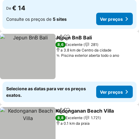
€ 14
De
Consulte os preços de
5 sites
Ver preços
Jepun BnB Bali
Partilhar
Adicionar aos favoritos
8,6
Excelente
281
a 3.8 km de Centro da cidade
Piscina exterior aberta todo o ano
Selecione as datas para ver os preços
Ver preços
exatos.
Kedonganan Beach Villa
Partilhar
Adicionar aos favoritos
8,8
Excelente
1.721
a 0.1 km da praia