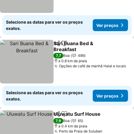
Selecione as datas para ver os preços
Ver preços
exatos.
Sari Buana Bed &
Partilhar
Adicionar aos favoritos
Breakfast
7,7
Boa
486
a 0.8 km da praia
Opções de café da manhã Halal e locais
Selecione as datas para ver os preços
Ver preços
exatos.
Uluwatu Surf House
Partilhar
Adicionar aos favoritos
7,9
Boa
65
a 0.4 km da praia
Perto da Praia de Suluban