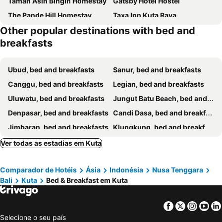
Taman Asih Bingin Homestay
Gatsby Hotel Hostel
The Pande Hill Homestay
Taxa Inn Kuta Raya
Other popular destinations with bed and
Bukal Sari Villas Uluwatu
Uluwatu Breeze Village
breakfasts
Ubud, bed and breakfasts
Sanur, bed and breakfasts
Canggu, bed and breakfasts
Legian, bed and breakfasts
Uluwatu, bed and breakfasts
Jungut Batu Beach, bed and breakfasts
Denpasar, bed and breakfasts
Candi Dasa, bed and breakfasts
Jimbaran, bed and breakfasts
Klungkung, bed and breakfasts
Seminyak, bed and breakfasts
Gianyar, bed and breakfasts
Ver todas as estadias em Kuta
Ungasan, bed and breakfasts
Badung, bed and breakfasts
Comparador de Hotéis
Ásia
Indonésia
Nusa Tenggara
Mushroom Bay, bed and breakfasts
Nusa Dua, bed and breakfasts
Bali
Kuta
Bed & Breakfast em Kuta
Bangli, bed and breakfasts
Tabanan, bed and breakfasts
Tanjung Benoa, bed and breakfasts
Padang Bai, bed and breakfasts
Facebook
Twitter
Insta
Yo
Baturiti, bed and breakfasts
Semarapura, bed and breakfasts
Selecione o seu país