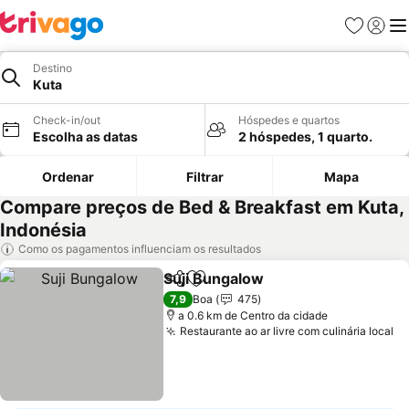
Favoritos
Iniciar
Me
Destino
Kuta
Check-in/out
Hóspedes e quartos
Escolha as datas
2 hóspedes, 1 quarto.
Ordenar
Filtrar
Mapa
Compare preços de Bed & Breakfast em Kuta,
Indonésia
Como os pagamentos influenciam os resultados
Suji Bungalow
Partilhar
Adicionar aos favoritos
7,9
Boa
475
a 0.6 km de Centro da cidade
Restaurante ao ar livre com culinária local