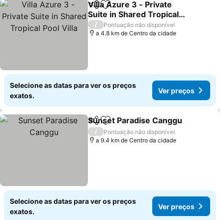
Villa Azure 3 - Private
Partilhar
Adicionar aos favoritos
Suite in Shared Tropical
Pool Villa
/
Pontuação não disponível
a 4.8 km de Centro da cidade
Selecione as datas para ver os preços
Ver preços
exatos.
Sunset Paradise Canggu
Partilhar
Adicionar aos favoritos
/
Pontuação não disponível
a 9.4 km de Centro da cidade
Selecione as datas para ver os preços
Ver preços
exatos.