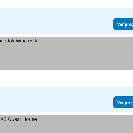
Ver pre
Ver pre