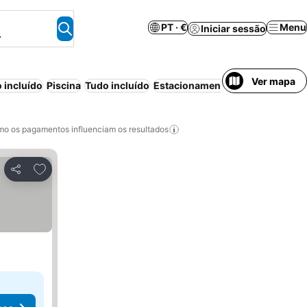
PT · €
Menu
Iniciar sessão
.
Ver mapa
 incluído
Piscina
Tudo incluído
Estacionamento
Praia
Meia-pe
o os pagamentos influenciam os resultados
Adicionar aos favoritos
Partilhar