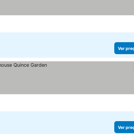
Ver pre
Ver pre