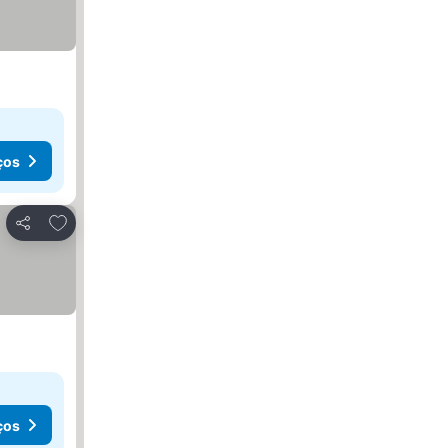
ços
Adicionar aos favoritos
Partilhar
ços