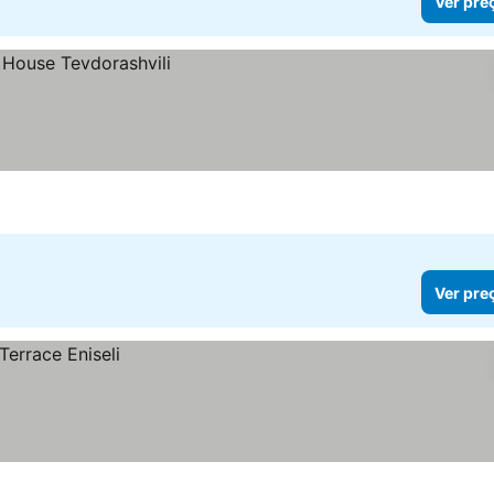
Ver pre
Ver pre