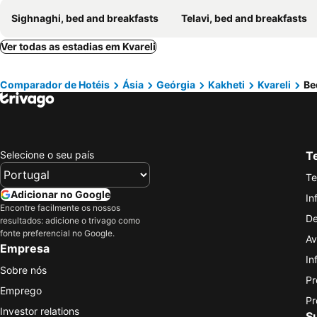
Sighnaghi, bed and breakfasts
Telavi, bed and breakfasts
Ver todas as estadias em Kvareli
Comparador de Hotéis
Ásia
Geórgia
Kakheti
Kvareli
Be
Selecione o seu país
Te
Te
Adicionar no Google
In
Encontre facilmente os nossos
De
resultados: adicione o trivago como
fonte preferencial no Google.
Av
Empresa
In
Sobre nós
Pr
Emprego
Pr
Investor relations
S