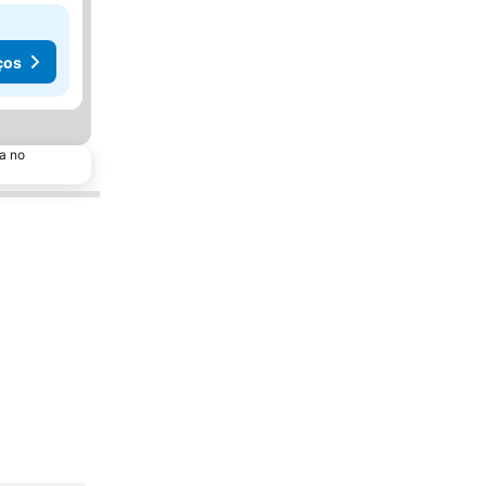
ços
a no