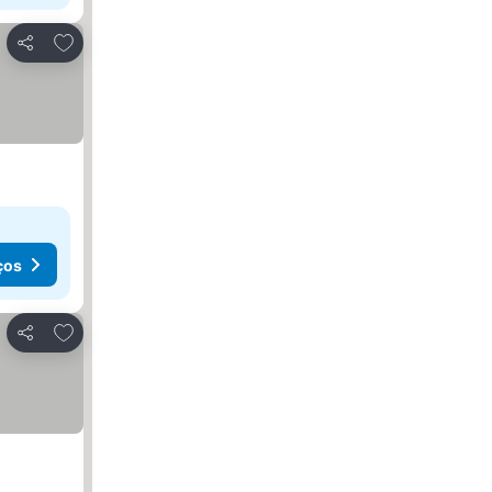
Adicionar aos favoritos
Partilhar
ços
Adicionar aos favoritos
Partilhar