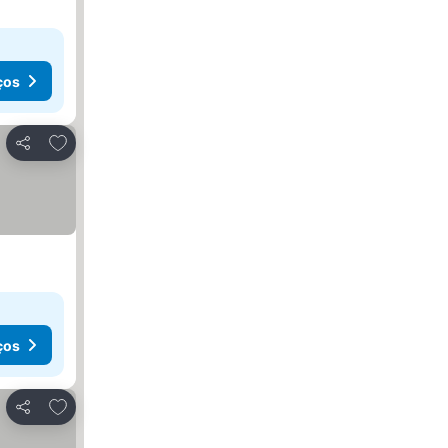
ços
Adicionar aos favoritos
Partilhar
ços
Adicionar aos favoritos
Partilhar