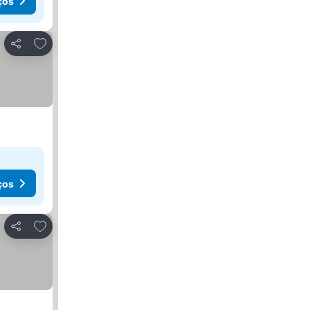
ços
Adicionar aos favoritos
Partilhar
ços
Adicionar aos favoritos
Partilhar