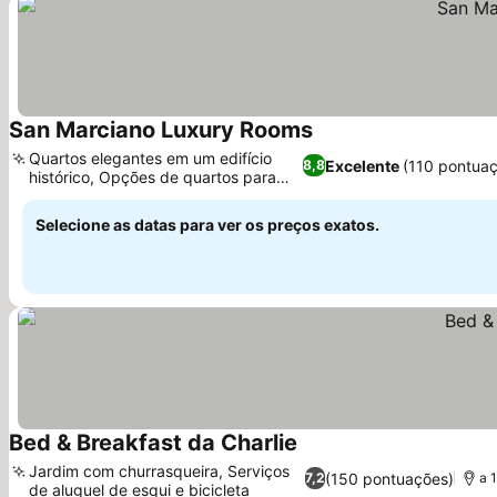
San Marciano Luxury Rooms
Ver preços
Quartos elegantes em um edifício
Excelente
(110 pontua
8,8
histórico, Opções de quartos para
Ver preços
famílias
Selecione as datas para ver os preços exatos.
Bed & Breakfast da Charlie
Ver preços
Jardim com churrasqueira, Serviços
(150 pontuações)
7,2
a 
de aluguel de esqui e bicicleta