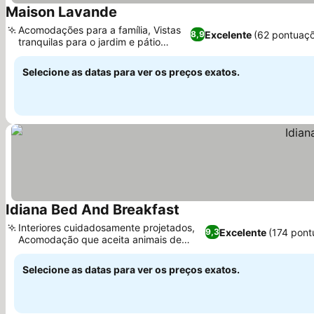
Maison Lavande
Ver preços
Acomodações para a família, Vistas
Excelente
(62 pontuaç
8,9
tranquilas para o jardim e pátio
Ver preços
interno
Selecione as datas para ver os preços exatos.
Idiana Bed And Breakfast
Ver preços
Interiores cuidadosamente projetados,
Excelente
(174 pont
9,3
Acomodação que aceita animais de
Ver preços
estimação
Selecione as datas para ver os preços exatos.