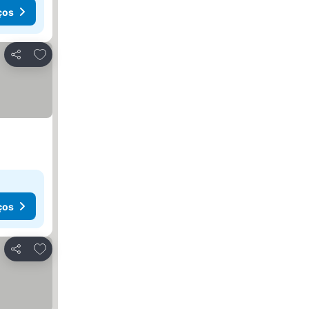
ços
Adicionar aos favoritos
Partilhar
ços
Adicionar aos favoritos
Partilhar