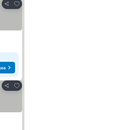
Adicionar aos favoritos
Partilhar
ços
Adicionar aos favoritos
Partilhar