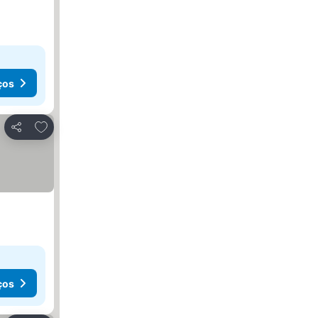
ços
Adicionar aos favoritos
Partilhar
ços