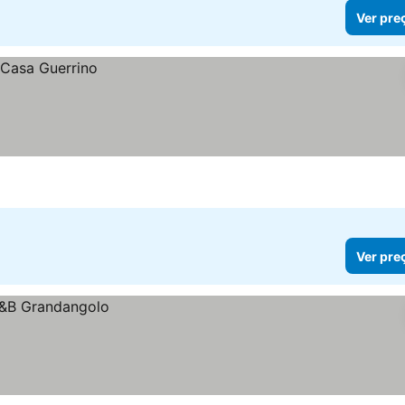
Ver pre
Ver pre