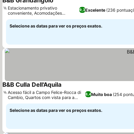
B&B Grandangolo
Ver preços
Estacionamento privativo
Excelente
(236 pontuaç
9,3
conveniente, Acomodações
Ver preços
modernas e limpas
Selecione as datas para ver os preços exatos.
B&B Culla Dell'Aquila
Ver preços
Acesso fácil a Campo Felice-Rocca di
Muito boa
(254 pont
8,4
Cambio, Quartos com vista para a
Ver preços
montanha
Selecione as datas para ver os preços exatos.