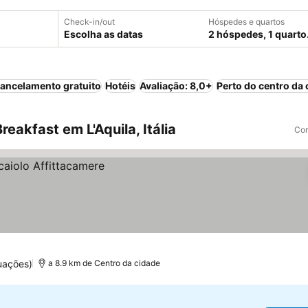
Check-in/out
Hóspedes e quartos
Escolha as datas
2 hóspedes, 1 quarto
ancelamento gratuito
Hotéis
Avaliação: 8,0+
Perto do centro da 
akfast em L'Aquila, Itália
Com
uações)
a 8.9 km de Centro da cidade