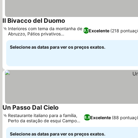
Il Bivacco del Duomo
Ver preços
Interiores com tema da montanha de
Excelente
(218 pontuaç
9,1
Abruzzo, Pátios privativos
Ver preços
charmosos
Selecione as datas para ver os preços exatos.
Un Passo Dal Cielo
Ver preços
Restaurante italiano para a família,
Excelente
(88 pontuaç
8,8
Perto da estação de esqui Campo
Ver preços
Felice
Selecione as datas para ver os preços exatos.