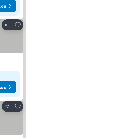
ços
Adicionar aos favoritos
Partilhar
ços
Adicionar aos favoritos
Partilhar