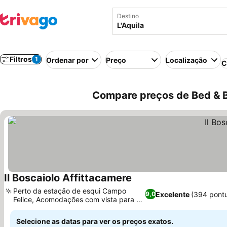
Destino
Filtros
1
Ordenar por
Preço
Localização
C
Compare preços de Bed & Bre
Il Boscaiolo Affittacamere
Ver preços
Perto da estação de esqui Campo
Excelente
(394 pont
9,0
Felice, Acomodações com vista para a
Ver preços
montanha
Selecione as datas para ver os preços exatos.