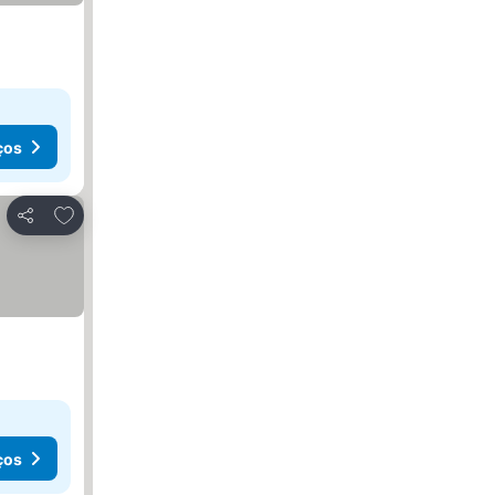
ços
Adicionar aos favoritos
Partilhar
ços