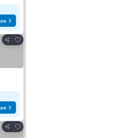
ços
Adicionar aos favoritos
Partilhar
ços
Adicionar aos favoritos
Partilhar