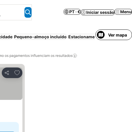
PT · €
Menu
Iniciar sessão
.
Ver mapa
cidade
Pequeno-almoço incluído
Estacionamento
Piscina
Meia-
o os pagamentos influenciam os resultados
Adicionar aos favoritos
Partilhar