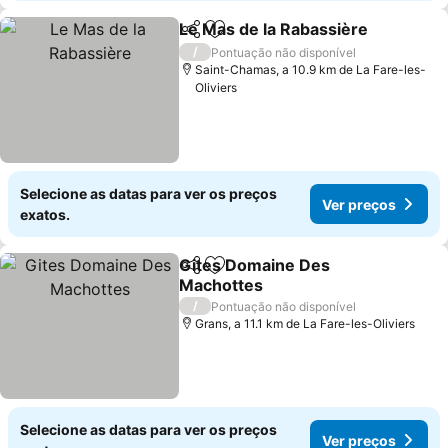
Le Mas de la Rabassière
Partilhar
Adicionar aos favoritos
Ve
/
Pontuação não disponível
Saint-Chamas, a 10.9 km de La Fare-les-
Oliviers
Selecione as datas para ver os preços
Ver preços
exatos.
Gites Domaine Des
Partilhar
Adicionar aos favoritos
Machottes
Ver preços
/
Pontuação não disponível
Grans, a 11.1 km de La Fare-les-Oliviers
Selecione as datas para ver os preços
Ver preços