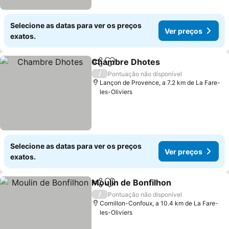
Selecione as datas para ver os preços
Ver preços
exatos.
Chambre Dhotes
Partilhar
Adicionar aos favoritos
Ver preç
/
Pontuação não disponível
Lançon de Provence, a 7.2 km de La Fare-
les-Oliviers
Selecione as datas para ver os preços
Ver preços
exatos.
Moulin de Bonfilhon
Partilhar
Adicionar aos favoritos
Ver pr
/
Pontuação não disponível
Cornillon-Confoux, a 10.4 km de La Fare-
les-Oliviers