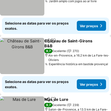
Jardim amplo com jogos ao ar livre
Ver pre
Selecione as datas para ver os preços
Ver preços
exatos.
Château de Saint-Girons
Partilhar
Adicionar aos favoritos
B&B
Ver preços
9,7
Excelente
270
Aix-en-Provence, a 16.2 km de La Fare-les-
Oliviers
Experiência histórica em bastide provençal
V
Selecione as datas para ver os preços
Ver preços
exatos.
Mas de Lure
Partilhar
Adicionar aos favoritos
Ver preços
9,7
Excelente
239
Salon-de-Provence, a 13.5 km de La Fare-