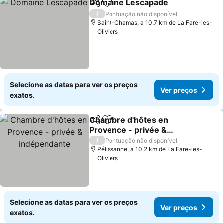
Domaine Lescapade
Partilhar
Adicionar aos favoritos
Ver p
/
Pontuação não disponível
Saint-Chamas, a 10.7 km de La Fare-les-
Oliviers
Selecione as datas para ver os preços
Ver preços
exatos.
Chambre d'hôtes en
Partilhar
Adicionar aos favoritos
Provence - privée &
indépendante
Ver preços
/
Pontuação não disponível
Pélissanne, a 10.2 km de La Fare-les-
Oliviers
Selecione as datas para ver os preços
Ver preços
exatos.