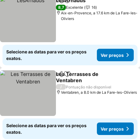
LesArnauds
Partilhar
Adicionar aos favoritos
Ver preços
8,7
Excelente
16
Aix-en-Provence, a 17.6 km de La Fare-les-
Oliviers
Selecione as datas para ver os preços
Ver preços
exatos.
Les Terrasses de
Partilhar
Adicionar aos favoritos
Ventabren
Ver preços
/
Pontuação não disponível
Ventabren, a 8.0 km de La Fare-les-Oliviers
Selecione as datas para ver os preços
Ver preços
exatos.