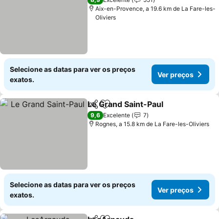
Aix-en-Provence, a 19.6 km de La Fare-les-
Oliviers
Selecione as datas para ver os preços
Ver preços
exatos.
Le Grand Saint-Paul
Partilhar
Adicionar aos favoritos
Ver pr
9,6
Excelente
7
Rognes, a 15.8 km de La Fare-les-Oliviers
Selecione as datas para ver os preços
Ver preços
exatos.