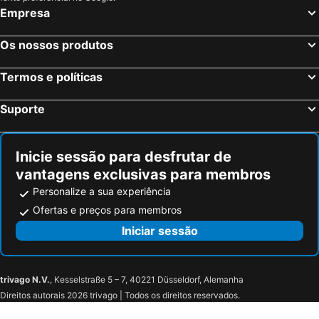
Lagnes, bed and breakfasts
Carry-le-Rouet, bed and breakfasts
Empresa
Gémenos, bed and breakfasts
Saint-Saturnin-les-Avignon, bed and breakfasts
Saint-Cannat, bed and breakfasts
Graveson, bed and breakfasts
Os nossos produtos
Villars, bed and breakfasts
Rognes, bed and breakfasts
Termos e políticas
Istres, bed and breakfasts
Puyvert, bed and breakfasts
La Bouilladisse, bed and breakfasts
Le Paradou, bed and breakfasts
Suporte
Maillane, bed and breakfasts
Cucuron, bed and breakfasts
Inicie sessão para desfrutar de
vantagens exclusivas para membros
Personalize a sua experiência
Ofertas e preços para membros
Iniciar sessão
trivago N.V.
, Kesselstraße 5 – 7, 40221 Düsseldorf, Alemanha
Direitos autorais 2026 trivago | Todos os direitos reservados.