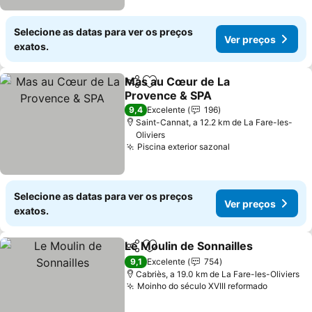
Selecione as datas para ver os preços
Ver preços
exatos.
Mas au Cœur de La
Partilhar
Adicionar aos favoritos
Provence & SPA
Ver preços
9,4
Excelente
196
Saint-Cannat, a 12.2 km de La Fare-les-
Oliviers
Piscina exterior sazonal
Ver preços
Selecione as datas para ver os preços
Ver preços
exatos.
Le Moulin de Sonnailles
Partilhar
Adicionar aos favoritos
Ve
9,1
Excelente
754
Cabriès, a 19.0 km de La Fare-les-Oliviers
Moinho do século XVIII reformado
Ver pre