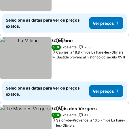
Selecione as datas para ver os preços
Ver preços
exatos.
La Milane
Partilhar
Adicionar aos favoritos
Ver preços
9,6
Excelente
265
Cabriès, a 18.8 km de La Fare-les-Oliviers
Bastide provençal histórico do século XVIII
V
Selecione as datas para ver os preços
Ver preços
exatos.
Le Mas des Vergers
Partilhar
Adicionar aos favoritos
Ver p
9,6
Excelente
416
Salon-de-Provence, a 16.5 km de La Fare-
les-Oliviers