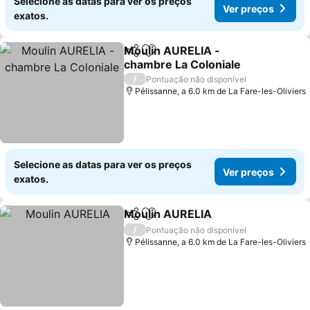
Selecione as datas para ver os preços
Ver preços
exatos.
Moulin AURELIA -
Partilhar
Adicionar aos favoritos
chambre La Coloniale
Ver preços
/
Pontuação não disponível
Pélissanne, a 6.0 km de La Fare-les-Oliviers
Selecione as datas para ver os preços
Ver preços
exatos.
Moulin AURELIA
Partilhar
Adicionar aos favoritos
Ver preço
/
Pontuação não disponível
Pélissanne, a 6.0 km de La Fare-les-Oliviers