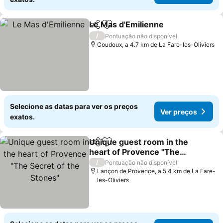
Le Mas d'Emilienne
Partilhar
Adicionar aos favoritos
Ver pr
/
Pontuação não disponível
Coudoux, a 4.7 km de La Fare-les-Oliviers
Selecione as datas para ver os preços
Ver preços
exatos.
Unique guest room in the
Partilhar
Adicionar aos favoritos
heart of Provence "The
Secret of the Stones"
Ver preços
/
Pontuação não disponível
Lançon de Provence, a 5.4 km de La Fare-
les-Oliviers