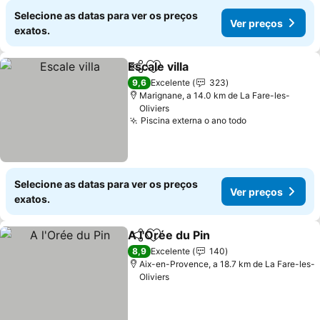
Selecione as datas para ver os preços
Ver preços
exatos.
Escale villa
Partilhar
Adicionar aos favoritos
Ver preços
9,6
Excelente
323
Marignane, a 14.0 km de La Fare-les-
Oliviers
Piscina externa o ano todo
Ver preços
Selecione as datas para ver os preços
Ver preços
exatos.
A l'Orée du Pin
Partilhar
Adicionar aos favoritos
Ver preços
8,9
Excelente
140
Aix-en-Provence, a 18.7 km de La Fare-les-
Oliviers