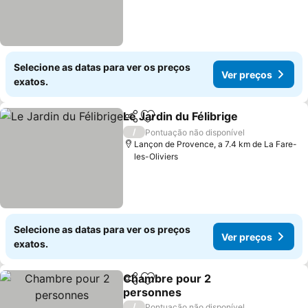
Selecione as datas para ver os preços
Ver preços
exatos.
Le Jardin du Félibrige
Partilhar
Adicionar aos favoritos
Ver 
/
Pontuação não disponível
Lançon de Provence, a 7.4 km de La Fare-
les-Oliviers
Selecione as datas para ver os preços
Ver preços
exatos.
Chambre pour 2
Partilhar
Adicionar aos favoritos
personnes
Ver preços
/
Pontuação não disponível