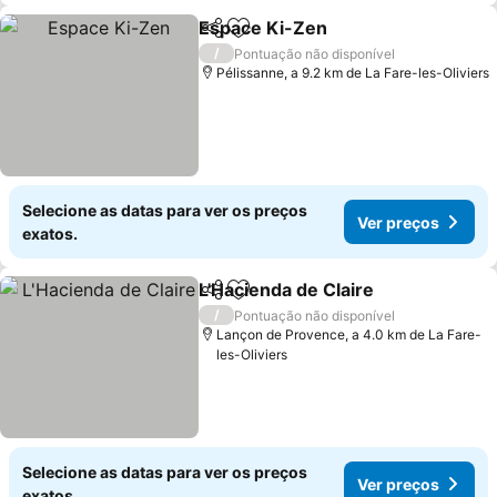
Espace Ki-Zen
Partilhar
Adicionar aos favoritos
Ver preços
/
Pontuação não disponível
Pélissanne, a 9.2 km de La Fare-les-Oliviers
Selecione as datas para ver os preços
Ver preços
exatos.
L'Hacienda de Claire
Partilhar
Adicionar aos favoritos
Ver p
/
Pontuação não disponível
Lançon de Provence, a 4.0 km de La Fare-
les-Oliviers
Selecione as datas para ver os preços
Ver preços
exatos.