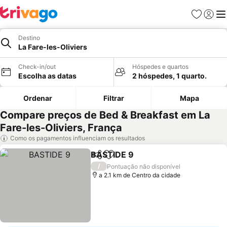
Favoritos
Iniciar
Me
Destino
La Fare-les-Oliviers
Check-in/out
Hóspedes e quartos
Escolha as datas
2 hóspedes, 1 quarto.
Ordenar
Filtrar
Mapa
Compare preços de Bed & Breakfast em La
Fare-les-Oliviers, França
Como os pagamentos influenciam os resultados
BASTIDE 9
Partilhar
Adicionar aos favoritos
Ver preços
/
Pontuação não disponível
a 2.1 km de Centro da cidade