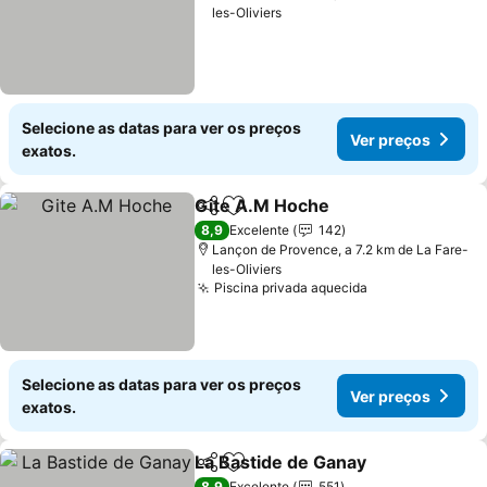
les-Oliviers
Selecione as datas para ver os preços
Ver preços
exatos.
Gite A.M Hoche
Partilhar
Adicionar aos favoritos
Ver preço
8,9
Excelente
142
Lançon de Provence, a 7.2 km de La Fare-
les-Oliviers
Piscina privada aquecida
Ver preços
Selecione as datas para ver os preços
Ver preços
exatos.
La Bastide de Ganay
Partilhar
Adicionar aos favoritos
Ver p
8,9
Excelente
551