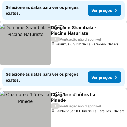
Selecione as datas para ver os preços
Ver preços
exatos.
Domaine Shambala -
Partilhar
Adicionar aos favoritos
Piscine Naturiste
Ver preços
/
Pontuação não disponível
Velaux, a 6.3 km de La Fare-les-Oliviers
Selecione as datas para ver os preços
Ver preços
exatos.
Chambre d'hôtes La
Partilhar
Adicionar aos favoritos
Pinede
Ver preços
/
Pontuação não disponível
Lambesc, a 10.0 km de La Fare-les-Oliviers