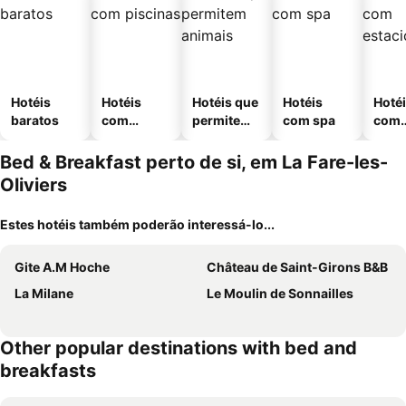
Hotéis
Hotéis
Hotéis que
Hotéis
Hoté
baratos
com
permitem
com spa
com
piscinas
animais
esta
ment
Bed & Breakfast perto de si, em La Fare-les-
Oliviers
Estes hotéis também poderão interessá-lo...
Gite A.M Hoche
Château de Saint-Girons B&B
La Milane
Le Moulin de Sonnailles
Other popular destinations with bed and
breakfasts