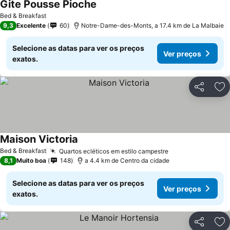
Gite Pousse Pioche
Ver preços
Bed & Breakfast
9,3
Excelente
60
Notre-Dame-des-Monts, a 17.4 km de La Malbaie
Selecione as datas para ver os preços
Ver preços
exatos.
Partilhar
Ad
Maison Victoria
Ver preços
Bed & Breakfast
Quartos ecléticos em estilo campestre
Ver preços
8,1
Muito boa
148
a 4.4 km de Centro da cidade
Selecione as datas para ver os preços
Ver preços
exatos.
Partilhar
Ad