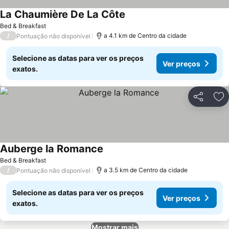
La Chaumière De La Côte
Ver preços
Bed & Breakfast
/
a 4.1 km de Centro da cidade
Pontuação não disponível
Selecione as datas para ver os preços
Ver preços
exatos.
Partilhar
Ad
Auberge la Romance
Ver preços
Bed & Breakfast
/
a 3.5 km de Centro da cidade
Pontuação não disponível
Selecione as datas para ver os preços
Ver preços
exatos.
Mostrar mais