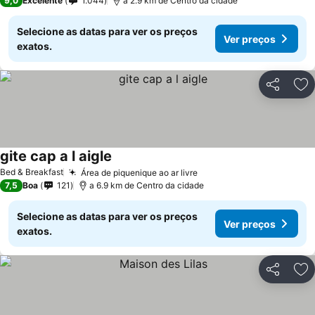
9,0
Excelente
1.044
a 2.9 km de Centro da cidade
Selecione as datas para ver os preços
Ver preços
exatos.
Partilhar
Ad
gite cap a l aigle
Ver preços
Bed & Breakfast
Área de piquenique ao ar livre
Ver preços
7,5
Boa
121
a 6.9 km de Centro da cidade
Selecione as datas para ver os preços
Ver preços
exatos.
Partilhar
Ad