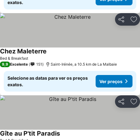
exatos.
Partilhar
Ad
Chez Maleterre
Ver preços
Bed & Breakfast
9,9
Excelente
151
Saint-Irénée, a 10.5 km de La Malbaie
Selecione as datas para ver os preços
Ver preços
exatos.
Partilhar
Ad
Gîte au P'tit Paradis
Ver preços