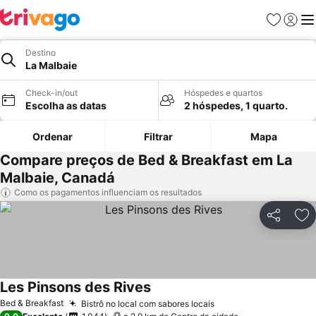
Favoritos
Iniciar
Me
Destino
La Malbaie
Check-in/out
Hóspedes e quartos
Escolha as datas
2 hóspedes, 1 quarto.
Ordenar
Filtrar
Mapa
Compare preços de Bed & Breakfast em La
Malbaie, Canadá
Como os pagamentos influenciam os resultados
Partilhar
Ad
Les Pinsons des Rives
Ver preços
Bed & Breakfast
Bistrô no local com sabores locais
Ver preços