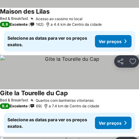
Maison des Lilas
Ver preços
Bed & Breakfast
Acesso ao cassino no local
Ver preços
8,9
Excelente
162
a 4.4 km de Centro da cidade
Selecione as datas para ver os preços
Ver preços
exatos.
Partilhar
Ad
Gite la Tourelle du Cap
Ver preços
Bed & Breakfast
Quartos com banheiras vitorianas
Ver preços
9,4
Excelente
69
a 7.4 km de Centro da cidade
Selecione as datas para ver os preços
Ver preços
exatos.