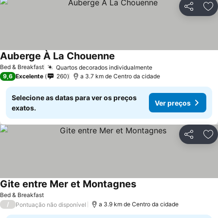
Partilhar
Ad
Auberge À La Chouenne
Ver preços
Bed & Breakfast
Quartos decorados individualmente
Ver preços
9,6
Excelente
260
a 3.7 km de Centro da cidade
Selecione as datas para ver os preços
Ver preços
exatos.
Partilhar
Ad
Gite entre Mer et Montagnes
Ver preços
Bed & Breakfast
/
a 3.9 km de Centro da cidade
Pontuação não disponível