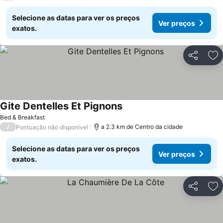
Selecione as datas para ver os preços
Ver preços
exatos.
Partilhar
Ad
Gite Dentelles Et Pignons
Ver preços
Bed & Breakfast
/
a 2.3 km de Centro da cidade
Pontuação não disponível
Selecione as datas para ver os preços
Ver preços
exatos.
Partilhar
Ad