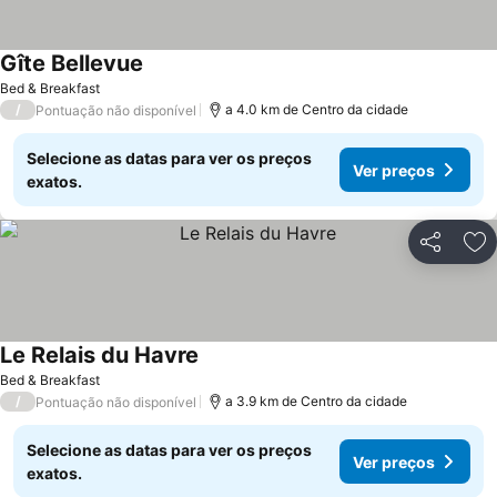
Gîte Bellevue
Ver preços
Bed & Breakfast
/
a 4.0 km de Centro da cidade
Pontuação não disponível
Selecione as datas para ver os preços
Ver preços
exatos.
Partilhar
Ad
Le Relais du Havre
Ver preços
Bed & Breakfast
/
a 3.9 km de Centro da cidade
Pontuação não disponível
Selecione as datas para ver os preços
Ver preços
exatos.