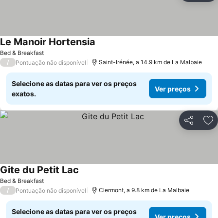
Le Manoir Hortensia
Ver preços
Bed & Breakfast
/
Saint-Irénée, a 14.9 km de La Malbaie
Pontuação não disponível
Selecione as datas para ver os preços
Ver preços
exatos.
Partilhar
Ad
Gite du Petit Lac
Ver preços
Bed & Breakfast
/
Clermont, a 9.8 km de La Malbaie
Pontuação não disponível
Selecione as datas para ver os preços
Ver preços