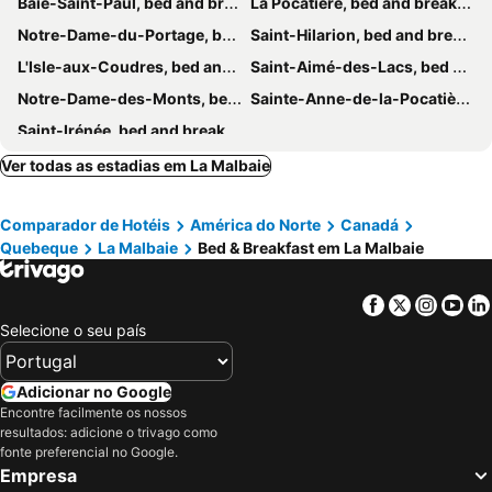
Baie-Saint-Paul, bed and breakfasts
La Pocatière, bed and breakfasts
Notre-Dame-du-Portage, bed and breakfasts
Saint-Hilarion, bed and breakfasts
L'Isle-aux-Coudres, bed and breakfasts
Saint-Aimé-des-Lacs, bed and breakfasts
Notre-Dame-des-Monts, bed and breakfasts
Sainte-Anne-de-la-Pocatière, bed and breakfasts
Saint-Irénée, bed and breakfasts
Ver todas as estadias em La Malbaie
Comparador de Hotéis
América do Norte
Canadá
Quebeque
La Malbaie
Bed & Breakfast em La Malbaie
Facebook
Twitter
Insta
Yo
Selecione o seu país
Adicionar no Google
Encontre facilmente os nossos
resultados: adicione o trivago como
fonte preferencial no Google.
Empresa