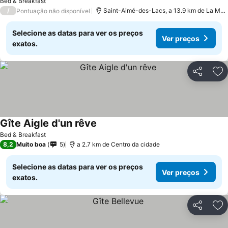
Bed & Breakfast
/
Saint-Aimé-des-Lacs, a 13.9 km de La Mal
Pontuação não disponível
Selecione as datas para ver os preços
Ver preços
exatos.
Partilhar
Ad
Gîte Aigle d'un rêve
Ver preços
Bed & Breakfast
8,2
Muito boa
5
a 2.7 km de Centro da cidade
Selecione as datas para ver os preços
Ver preços
exatos.
Partilhar
Ad