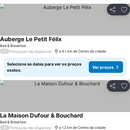
Partilhar
Ad
Auberge Le Petit Félix
Ver preços
Bed & Breakfast
/
a 4.1 km de Centro da cidade
Pontuação não disponível
Selecione as datas para ver os preços
Ver preços
exatos.
Partilhar
Ad
La Maison Dufour & Bouchard
Ver preços
Bed & Breakfast
/
a 1.2 km de Centro da cidade
Pontuação não disponível