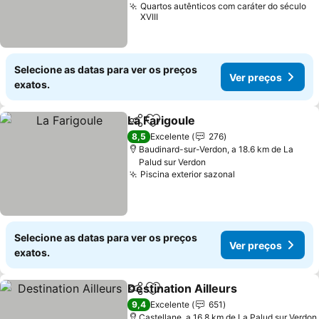
Quartos autênticos com caráter do século
XVIII
Selecione as datas para ver os preços
Ver preços
exatos.
La Farigoule
Partilhar
Adicionar aos favoritos
Ver preços
8,5
Excelente
276
Baudinard-sur-Verdon, a 18.6 km de La
Palud sur Verdon
Piscina exterior sazonal
Ver preços
Selecione as datas para ver os preços
Ver preços
exatos.
Destination Ailleurs
Partilhar
Adicionar aos favoritos
Ver pr
9,4
Excelente
651
Castellane, a 16.8 km de La Palud sur Verdon