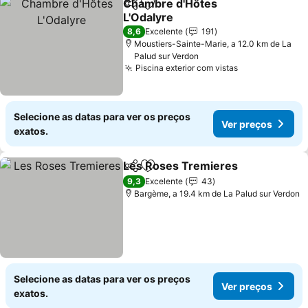
Chambre d'Hôtes
Partilhar
Adicionar aos favoritos
L'Odalyre
Ver preços
8,6
Excelente
191
Moustiers-Sainte-Marie, a 12.0 km de La
Palud sur Verdon
Piscina exterior com vistas
Ver preços
Selecione as datas para ver os preços
Ver preços
exatos.
Les Roses Tremieres
Partilhar
Adicionar aos favoritos
Ver 
9,3
Excelente
43
Bargème, a 19.4 km de La Palud sur Verdon
Selecione as datas para ver os preços
Ver preços
exatos.