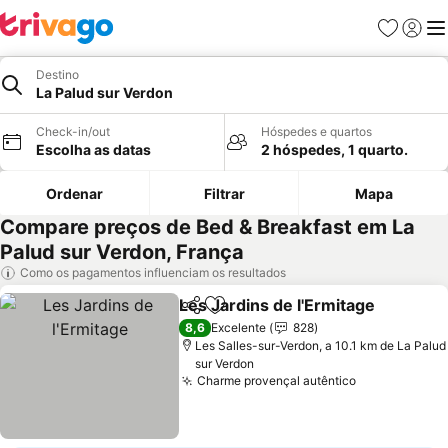
Favoritos
Iniciar
Me
Destino
La Palud sur Verdon
Check-in/out
Hóspedes e quartos
Escolha as datas
2 hóspedes, 1 quarto.
Ordenar
Filtrar
Mapa
Compare preços de Bed & Breakfast em La
Palud sur Verdon, França
Como os pagamentos influenciam os resultados
Les Jardins de l'Ermitage
Partilhar
Adicionar aos favoritos
V
8,6
Excelente
828
Les Salles-sur-Verdon, a 10.1 km de La Palud
sur Verdon
Charme provençal autêntico
Ver preços