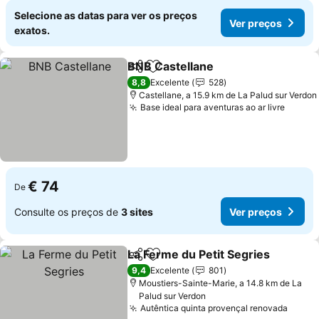
Selecione as datas para ver os preços
Ver preços
exatos.
BNB Castellane
Partilhar
Adicionar aos favoritos
Ver preços
8,8
Excelente
528
Castellane, a 15.9 km de La Palud sur Verdon
Base ideal para aventuras ao ar livre
Ver p
€ 74
De
Consulte os preços de
3 sites
Ver preços
La Ferme du Petit Segries
Partilhar
Adicionar aos favoritos
9,4
Excelente
801
Moustiers-Sainte-Marie, a 14.8 km de La
Palud sur Verdon
Autêntica quinta provençal renovada
Ver p