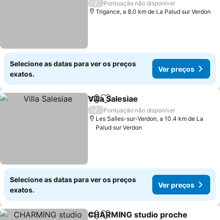
Ver preços
/
Pontuação não disponível
Trigance, a 8.0 km de La Palud sur Verdon
Selecione as datas para ver os preços
Ver preços
exatos.
Villa Salesiae
Partilhar
Adicionar aos favoritos
Ver preços
/
Pontuação não disponível
Les Salles-sur-Verdon, a 10.4 km de La
Palud sur Verdon
Selecione as datas para ver os preços
Ver preços
exatos.
CHARMING studio proche
Partilhar
Adicionar aos favoritos