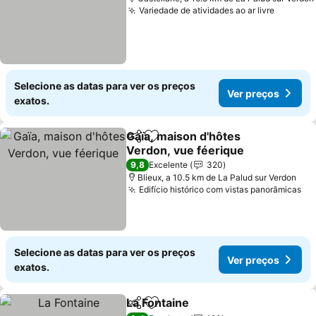
Variedade de atividades ao ar livre
Ver pre
Selecione as datas para ver os preços
Ver preços
exatos.
Gaïa, maison d'hôtes
Partilhar
Adicionar aos favoritos
Verdon, vue féerique
Ver preços
9,8
Excelente
320
Blieux, a 10.5 km de La Palud sur Verdon
Edifício histórico com vistas panorâmicas
Ve
Selecione as datas para ver os preços
Ver preços
exatos.
La Fontaine
Partilhar
Adicionar aos favoritos
Ver preços