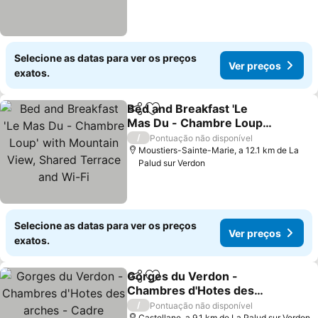
Selecione as datas para ver os preços
Ver preços
exatos.
Bed and Breakfast 'Le
Partilhar
Adicionar aos favoritos
Mas Du - Chambre Loup'
with Mountain View,
Ver preços
/
Pontuação não disponível
Shared Terrace and Wi-Fi
Moustiers-Sainte-Marie, a 12.1 km de La
Palud sur Verdon
Selecione as datas para ver os preços
Ver preços
exatos.
Gorges du Verdon -
Partilhar
Adicionar aos favoritos
Chambres d'Hotes des
arches - Cadre
Ver preços
/
Pontuação não disponível
Castellane, a 9.1 km de La Palud sur Verdon