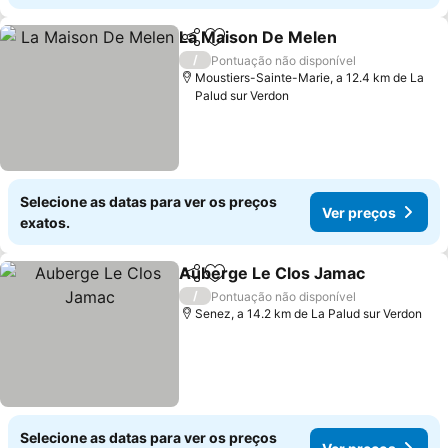
La Maison De Melen
Partilhar
Adicionar aos favoritos
Ver p
/
Pontuação não disponível
Moustiers-Sainte-Marie, a 12.4 km de La
Palud sur Verdon
Selecione as datas para ver os preços
Ver preços
exatos.
Auberge Le Clos Jamac
Partilhar
Adicionar aos favoritos
Ve
/
Pontuação não disponível
Senez, a 14.2 km de La Palud sur Verdon
Selecione as datas para ver os preços