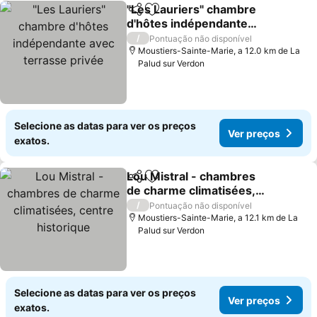
"Les Lauriers" chambre
Partilhar
Adicionar aos favoritos
d'hôtes indépendante
avec terrasse privée
Ver preços
/
Pontuação não disponível
Moustiers-Sainte-Marie, a 12.0 km de La
Palud sur Verdon
Selecione as datas para ver os preços
Ver preços
exatos.
Lou Mistral - chambres
Partilhar
Adicionar aos favoritos
de charme climatisées,
centre historique
Ver preços
/
Pontuação não disponível
Moustiers-Sainte-Marie, a 12.1 km de La
Palud sur Verdon
Selecione as datas para ver os preços
Ver preços
exatos.