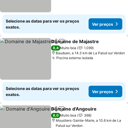
Selecione as datas para ver os preços
Ver preços
exatos.
Domaine de Majastre
Partilhar
Adicionar aos favoritos
Ver 
8,4
Muito boa
1.099
Bauduen, a 14.3 km de La Palud sur Verdon
Piscina externa isolada
Ver preços
Selecione as datas para ver os preços
Ver preços
exatos.
Domaine d'Angouire
Partilhar
Adicionar aos favoritos
Ver p
8,0
Muito boa
368
Moustiers-Sainte-Marie, a 10.6 km de La
Palud sur Verdon