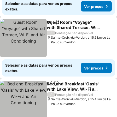
Selecione as datas para ver os preços
Ver preços
exatos.
Guest Room "Voyage"
Partilhar
Adicionar aos favoritos
with Shared Terrace, Wi-
Fi and Air Conditioning
Ver preços
/
Pontuação não disponível
Sainte-Croix-du-Verdon, a 15.5 km de La
Palud sur Verdon
Selecione as datas para ver os preços
Ver preços
exatos.
Bed and Breakfast 'Oasis'
Partilhar
Adicionar aos favoritos
with Lake View, Wi-Fi and
Air Conditioning
Ver preços
/
Pontuação não disponível
Sainte-Croix-du-Verdon, a 15.4 km de La
Palud sur Verdon