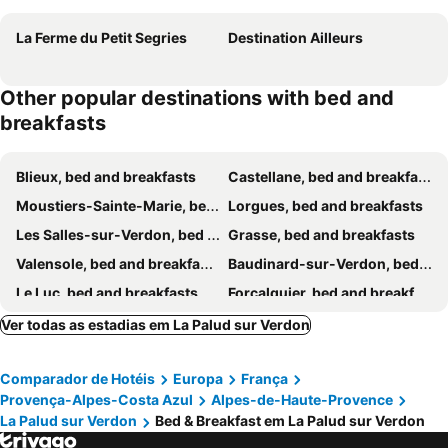
La Ferme du Petit Segries
Destination Ailleurs
Other popular destinations with bed and
breakfasts
Blieux, bed and breakfasts
Castellane, bed and breakfasts
Moustiers-Sainte-Marie, bed and breakfasts
Lorgues, bed and breakfasts
Les Salles-sur-Verdon, bed and breakfasts
Grasse, bed and breakfasts
Valensole, bed and breakfasts
Baudinard-sur-Verdon, bed and breakfasts
Le Luc, bed and breakfasts
Forcalquier, bed and breakfasts
Montauroux, bed and breakfasts
Niozelles, bed and breakfasts
Ver todas as estadias em La Palud sur Verdon
Puget-sur-Argens, bed and breakfasts
Fayence, bed and breakfasts
Comparador de Hotéis
Europa
França
Bargème, bed and breakfasts
Bauduen, bed and breakfasts
Provença-Alpes-Costa Azul
Alpes-de-Haute-Provence
La Roque-Esclapon, bed and breakfasts
Régusse, bed and breakfasts
La Palud sur Verdon
Bed & Breakfast em La Palud sur Verdon
Brignoles, bed and breakfasts
Callas, bed and breakfasts