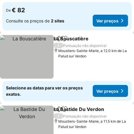
€ 82
De
Consulte os preços de
2 sites
Ver preços
La Bouscatière
Partilhar
Adicionar aos favoritos
Ver preços
/
Pontuação não disponível
Moustiers-Sainte-Marie, a 12.0 km de La
Palud sur Verdon
Selecione as datas para ver os preços
Ver preços
exatos.
La Bastide Du Verdon
Partilhar
Adicionar aos favoritos
Ver 
/
Pontuação não disponível
Moustiers-Sainte-Marie, a 11.5 km de La
Palud sur Verdon