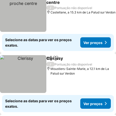
centre
Ver preços
/
Pontuação não disponível
Castellane, a 15.3 km de La Palud sur Verdon
Selecione as datas para ver os preços
Ver preços
exatos.
Clerissy
Partilhar
Adicionar aos favoritos
Ver preços
/
Pontuação não disponível
Moustiers-Sainte-Marie, a 12.1 km de La
Palud sur Verdon
Selecione as datas para ver os preços
Ver preços
exatos.