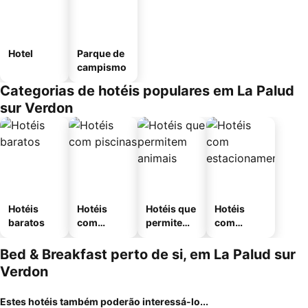
Hotel
Parque de
campismo
Categorias de hotéis populares em La Palud
sur Verdon
Hotéis
Hotéis
Hotéis que
Hotéis
baratos
com
permitem
com
piscinas
animais
estaciona
mento
Bed & Breakfast perto de si, em La Palud sur
Verdon
Estes hotéis também poderão interessá-lo...