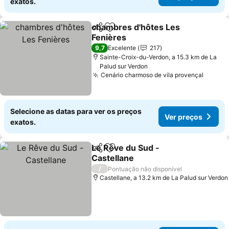
exatos.
chambres d'hôtes Les
Partilhar
Adicionar aos favoritos
Fenières
Ver preços
9,7
Excelente
217
Sainte-Croix-du-Verdon, a 15.3 km de La
Palud sur Verdon
Cenário charmoso de vila provençal
Ver pr
Selecione as datas para ver os preços
Ver preços
exatos.
Le Rêve du Sud -
Partilhar
Adicionar aos favoritos
Castellane
Ver preços
/
Pontuação não disponível
Castellane, a 13.2 km de La Palud sur Verdon