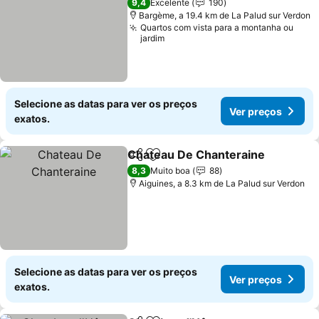
9,4
Excelente
190
Bargème, a 19.4 km de La Palud sur Verdon
Quartos com vista para a montanha ou
jardim
Selecione as datas para ver os preços
Ver preços
exatos.
Chateau De Chanteraine
Partilhar
Adicionar aos favoritos
V
8,3
Muito boa
88
Aiguines, a 8.3 km de La Palud sur Verdon
Selecione as datas para ver os preços
Ver preços
exatos.