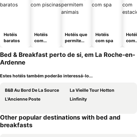
Hotéis
Hotéis
Hotéis que
Hotéis
Hoté
baratos
com
permitem
com spa
com
piscinas
animais
esta
ment
Bed & Breakfast perto de si, em La Roche-en-
Ardenne
Estes hotéis também poderão interessá-lo...
B&B Au Bord De La Source
La Vieille Tour Hotton
L'Ancienne Poste
Linfinity
Other popular destinations with bed and
breakfasts