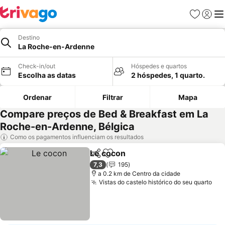
Favoritos
Iniciar
Me
Destino
La Roche-en-Ardenne
Check-in/out
Hóspedes e quartos
Escolha as datas
2 hóspedes, 1 quarto.
Ordenar
Filtrar
Mapa
Compare preços de Bed & Breakfast em La
Roche-en-Ardenne, Bélgica
Como os pagamentos influenciam os resultados
Le cocon
Partilhar
Adicionar aos favoritos
7,3
195
a 0.2 km de Centro da cidade
Vistas do castelo histórico do seu quarto