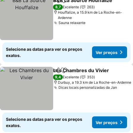
B&B La Source Houffalize
Partilhar
Adicionar aos favoritos
8,7
Excelente
263
Houffalize, a 15.9 km de La Roche-en-
Ardenne
Sauna relaxante
Selecione as datas para ver os preços
Ver preços
exatos.
Les Chambres du Vivier
Partilhar
Adicionar aos favoritos
9,4
Excelente
353
Durbuy, a 19.3 km de La Roche-en-Ardenne
Dicas locais personalizadas da Jan
Selecione as datas para ver os preços
Ver preços
exatos.