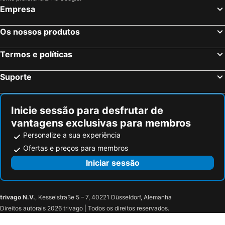
Nassogne, bed and breakfasts
Amel, bed and breakfasts
Empresa
Beauraing, bed and breakfasts
Tellin, bed and breakfasts
Anthisnes, bed and breakfasts
Ciney, bed and breakfasts
Os nossos produtos
Seraing, bed and breakfasts
Sainte-Ode, bed and breakfasts
Termos e políticas
Nadrin, bed and breakfasts
Saint-Hubert, bed and breakfasts
Lierneux, bed and breakfasts
Olne, bed and breakfasts
Suporte
Assesse, bed and breakfasts
Wanze, bed and breakfasts
Inicie sessão para desfrutar de
vantagens exclusivas para membros
Personalize a sua experiência
Ofertas e preços para membros
Iniciar sessão
trivago N.V.
, Kesselstraße 5 – 7, 40221 Düsseldorf, Alemanha
Direitos autorais 2026 trivago | Todos os direitos reservados.