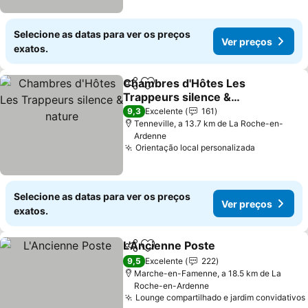
Selecione as datas para ver os preços
Ver preços
exatos.
Chambres d'Hôtes Les
Partilhar
Adicionar aos favoritos
Trappeurs silence &
nature
9,3
Excelente
161
Tenneville, a 13.7 km de La Roche-en-
Ardenne
Orientação local personalizada
Selecione as datas para ver os preços
Ver preços
exatos.
L'Ancienne Poste
Partilhar
Adicionar aos favoritos
9,5
Excelente
222
Marche-en-Famenne, a 18.5 km de La
Roche-en-Ardenne
Lounge compartilhado e jardim convidativos