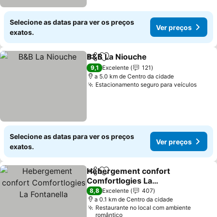
Selecione as datas para ver os preços
Ver preços
exatos.
B&B La Niouche
Partilhar
Adicionar aos favoritos
9,1
Excelente
121
a 5.0 km de Centro da cidade
Estacionamento seguro para veículos
Selecione as datas para ver os preços
Ver preços
exatos.
Hebergement confort
Partilhar
Adicionar aos favoritos
Comfortlogies La
Fontanella
8,8
Excelente
407
a 0.1 km de Centro da cidade
Restaurante no local com ambiente
romântico