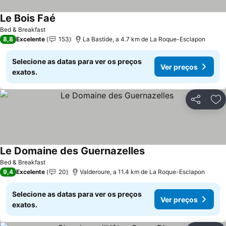
Le Bois Faé
Ver preços
Bed & Breakfast
8,8
Excelente
153
La Bastide, a 4.7 km de La Roque-Esclapon
Selecione as datas para ver os preços
Ver preços
exatos.
Partilhar
Ad
Le Domaine des Guernazelles
Ver preços
Bed & Breakfast
9,4
Excelente
20
Valderoure, a 11.4 km de La Roque-Esclapon
Selecione as datas para ver os preços
Ver preços
exatos.