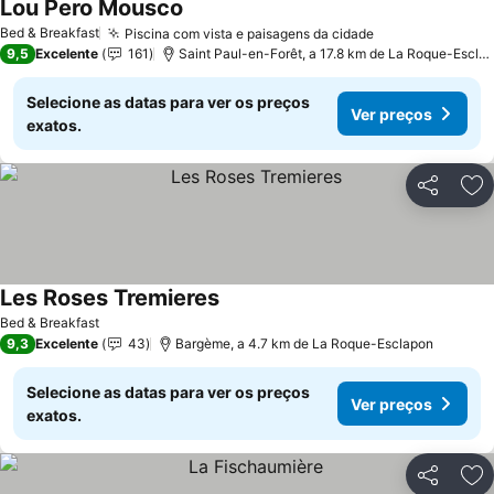
Lou Pero Mousco
Ver preços
Bed & Breakfast
Piscina com vista e paisagens da cidade
Ver preços
9,5
Excelente
161
Saint Paul-en-Forêt, a 17.8 km de La Roque-Escla
Selecione as datas para ver os preços
Ver preços
exatos.
Partilhar
Ad
Les Roses Tremieres
Ver preços
Bed & Breakfast
9,3
Excelente
43
Bargème, a 4.7 km de La Roque-Esclapon
Selecione as datas para ver os preços
Ver preços
exatos.
Partilhar
Ad