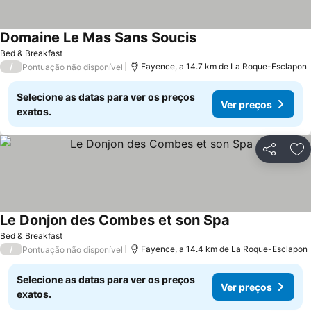
Domaine Le Mas Sans Soucis
Ver preços
Bed & Breakfast
/
Fayence, a 14.7 km de La Roque-Esclapon
Pontuação não disponível
Selecione as datas para ver os preços
Ver preços
exatos.
Partilhar
Ad
Le Donjon des Combes et son Spa
Ver preços
Bed & Breakfast
/
Fayence, a 14.4 km de La Roque-Esclapon
Pontuação não disponível
Selecione as datas para ver os preços
Ver preços
exatos.