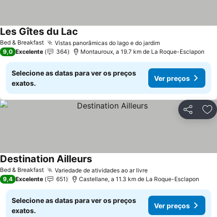
Les Gîtes du Lac
Ver preços
Bed & Breakfast
Vistas panorâmicas do lago e do jardim
Ver preços
9,0
Excelente
364
Montauroux, a 19.7 km de La Roque-Esclapon
Selecione as datas para ver os preços
Ver preços
exatos.
Partilhar
Ad
Destination Ailleurs
Ver preços
Bed & Breakfast
Variedade de atividades ao ar livre
Ver preços
9,4
Excelente
651
Castellane, a 11.3 km de La Roque-Esclapon
Selecione as datas para ver os preços
Ver preços
exatos.