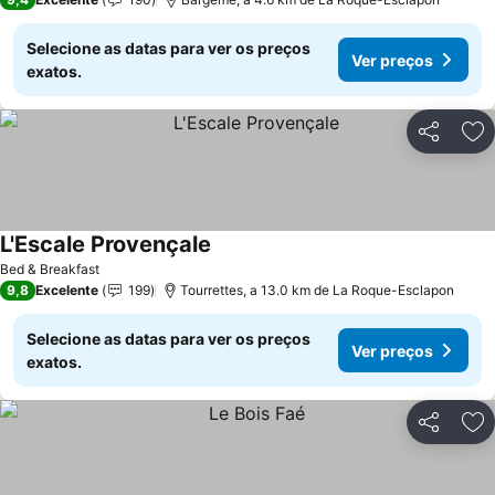
Selecione as datas para ver os preços
Ver preços
exatos.
Partilhar
Ad
L'Escale Provençale
Ver preços
Bed & Breakfast
9,8
Excelente
199
Tourrettes, a 13.0 km de La Roque-Esclapon
Selecione as datas para ver os preços
Ver preços
exatos.
Partilhar
Ad