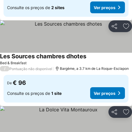
Consulte os preços de
2 sites
Ver preços
Partilhar
Ad
Les Sources chambres dhotes
Ver preços
Bed & Breakfast
/
Bargème, a 3.7 km de La Roque-Esclapon
Pontuação não disponível
€ 96
De
Consulte os preços de
1 site
Ver preços
Partilhar
Ad