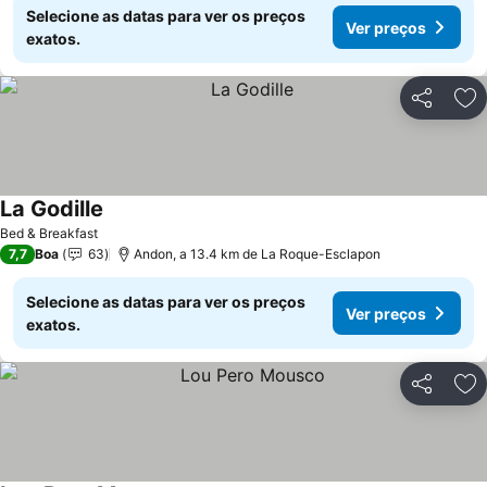
Selecione as datas para ver os preços
Ver preços
exatos.
Partilhar
Ad
La Godille
Ver preços
Bed & Breakfast
7,7
Boa
63
Andon, a 13.4 km de La Roque-Esclapon
Selecione as datas para ver os preços
Ver preços
exatos.
Partilhar
Ad