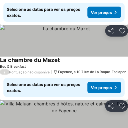
Selecione as datas para ver os preços
Ver preços
exatos.
Partilhar
Ad
La chambre du Mazet
Ver preços
Bed & Breakfast
/
Fayence, a 10.7 km de La Roque-Esclapon
Pontuação não disponível
Selecione as datas para ver os preços
Ver preços
exatos.
Partilhar
Ad