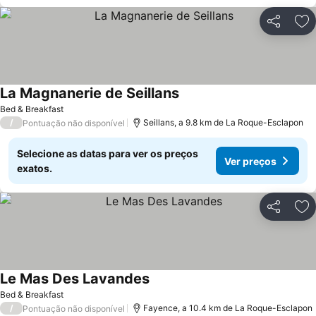
Partilhar
Ad
La Magnanerie de Seillans
Ver preços
Bed & Breakfast
/
Seillans, a 9.8 km de La Roque-Esclapon
Pontuação não disponível
Selecione as datas para ver os preços
Ver preços
exatos.
Partilhar
Ad
Le Mas Des Lavandes
Ver preços
Bed & Breakfast
/
Fayence, a 10.4 km de La Roque-Esclapon
Pontuação não disponível