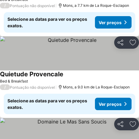
Ver preços
/
Mons, a 7.7 km de La Roque-Esclapon
Pontuação não disponível
Selecione as datas para ver os preços
Ver preços
exatos.
Partilhar
Ad
Quietude Provencale
Ver preços
Bed & Breakfast
/
Mons, a 9.0 km de La Roque-Esclapon
Pontuação não disponível
Selecione as datas para ver os preços
Ver preços
exatos.
Partilhar
Ad