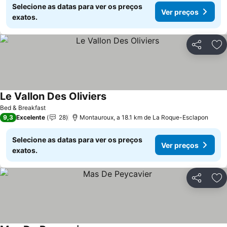
Selecione as datas para ver os preços
Ver preços
exatos.
Partilhar
Ad
Le Vallon Des Oliviers
Ver preços
Bed & Breakfast
9,3
Excelente
28
Montauroux, a 18.1 km de La Roque-Esclapon
Selecione as datas para ver os preços
Ver preços
exatos.
Partilhar
Ad