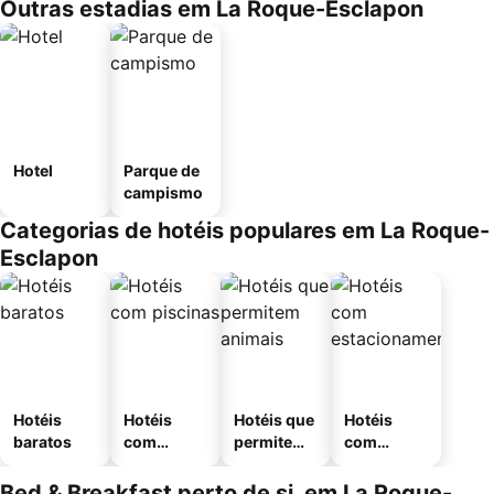
Outras estadias em La Roque-Esclapon
Hotel
Parque de
campismo
Categorias de hotéis populares em La Roque-
Esclapon
Hotéis
Hotéis
Hotéis que
Hotéis
baratos
com
permitem
com
piscinas
animais
estaciona
mento
Bed & Breakfast perto de si, em La Roque-