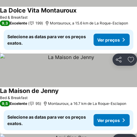
La Dolce Vita Montauroux
Ver preços
Bed & Breakfast
9,3
Excelente
199
Montauroux, a 15.6 km de La Roque-Esclapon
Selecione as datas para ver os preços
Ver preços
exatos.
Partilhar
Ad
La Maison de Jenny
Ver preços
Bed & Breakfast
9,5
Excelente
95
Montauroux, a 16.7 km de La Roque-Esclapon
Selecione as datas para ver os preços
Ver preços
exatos.