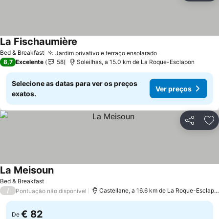
La Fischaumière
Ver preços
Bed & Breakfast
Jardim privativo e terraço ensolarado
Ver preços
8,7
Excelente
58
Soleilhas, a 15.0 km de La Roque-Esclapon
Selecione as datas para ver os preços
Ver preços
exatos.
Partilhar
Ad
La Meisoun
Ver preços
Bed & Breakfast
/
Castellane, a 16.6 km de La Roque-Esclapo
Pontuação não disponível
€ 82
De