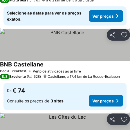
8,0
Muito boa
70
a 0.2 km de Centro da cidade
Selecione as datas para ver os preços
Ver preços
exatos.
Partilhar
Ad
BNB Castellane
Ver preços
Bed & Breakfast
Perto de atividades ao ar livre
Ver preços
8,8
Excelente
528
Castellane, a 17.4 km de La Roque-Esclapon
€ 74
De
Consulte os preços de
3 sites
Ver preços
Partilhar
Ad