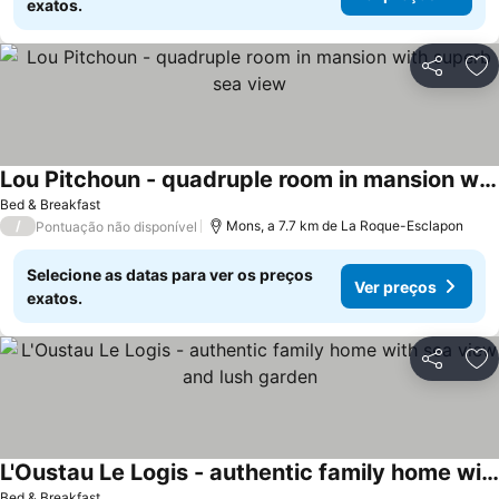
exatos.
Partilhar
Ad
Lou Pitchoun - quadruple room in mansion with superb sea view
Ver preços
Bed & Breakfast
/
Mons, a 7.7 km de La Roque-Esclapon
Pontuação não disponível
Selecione as datas para ver os preços
Ver preços
exatos.
Partilhar
Ad
L'Oustau Le Logis - authentic family home with sea view and lush garden
Bed & Breakfast