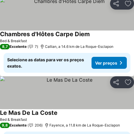
Partilhar
Ad
Chambres d'Hôtes Carpe Diem
Ver preços
Bed & Breakfast
8,7
Excelente
7
Callian, a 14.6 km de La Roque-Esclapon
Selecione as datas para ver os preços
Ver preços
exatos.
Partilhar
Ad
Le Mas De La Coste
Ver preços
Bed & Breakfast
9,8
Excelente
206
Fayence, a 11.8 km de La Roque-Esclapon