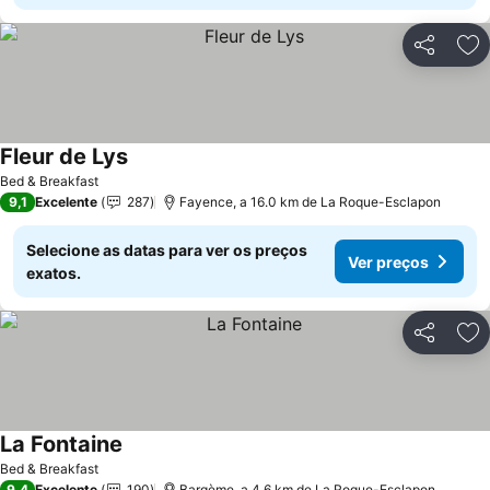
Partilhar
Ad
Fleur de Lys
Ver preços
Bed & Breakfast
9,1
Excelente
287
Fayence, a 16.0 km de La Roque-Esclapon
Selecione as datas para ver os preços
Ver preços
exatos.
Partilhar
Ad
La Fontaine
Ver preços
Bed & Breakfast
9,4
Excelente
190
Bargème, a 4.6 km de La Roque-Esclapon