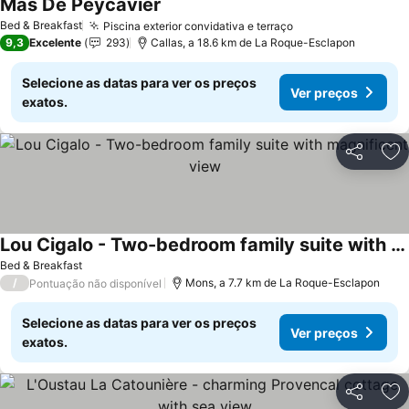
Mas De Peycavier
Ver preços
Bed & Breakfast
Piscina exterior convidativa e terraço
Ver preços
9,3
Excelente
293
Callas, a 18.6 km de La Roque-Esclapon
Selecione as datas para ver os preços
Ver preços
exatos.
Partilhar
Ad
Lou Cigalo - Two-bedroom family suite with magnificent view
Ver preços
Bed & Breakfast
/
Mons, a 7.7 km de La Roque-Esclapon
Pontuação não disponível
Selecione as datas para ver os preços
Ver preços
exatos.
Partilhar
Ad