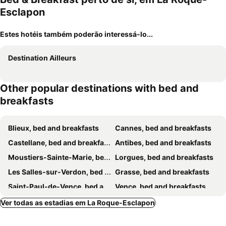
Esclapon
Estes hotéis também poderão interessá-lo...
Destination Ailleurs
Other popular destinations with bed and
breakfasts
Blieux, bed and breakfasts
Cannes, bed and breakfasts
Castellane, bed and breakfasts
Antibes, bed and breakfasts
Moustiers-Sainte-Marie, bed and breakfasts
Lorgues, bed and breakfasts
Les Salles-sur-Verdon, bed and breakfasts
Grasse, bed and breakfasts
Saint-Paul-de-Vence, bed and breakfasts
Vence, bed and breakfasts
La Colle-sur-Loup, bed and breakfasts
Baudinard-sur-Verdon, bed and breakfasts
Ver todas as estadias em La Roque-Esclapon
Le Luc, bed and breakfasts
Sainte-Maxime, bed and breakfasts