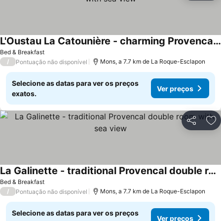
L'Oustau La Catounière - charming Provencal cottage with sea view
Ver preços
Bed & Breakfast
/
Mons, a 7.7 km de La Roque-Esclapon
Pontuação não disponível
Selecione as datas para ver os preços
Ver preços
exatos.
Partilhar
Ad
La Galinette - traditional Provencal double room with sea view
Ver preços
Bed & Breakfast
/
Mons, a 7.7 km de La Roque-Esclapon
Pontuação não disponível
Selecione as datas para ver os preços
Ver preços