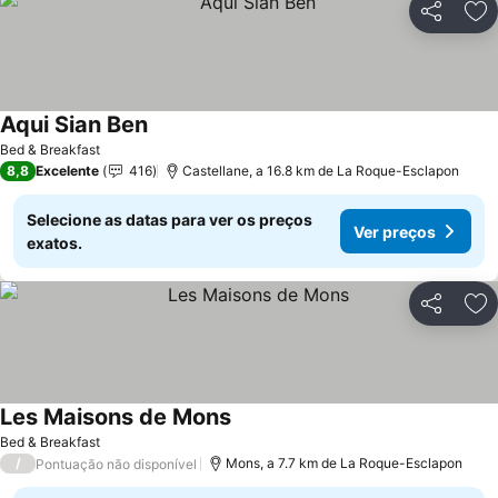
Partilhar
Ad
Aqui Sian Ben
Ver preços
Bed & Breakfast
8,8
Excelente
416
Castellane, a 16.8 km de La Roque-Esclapon
Selecione as datas para ver os preços
Ver preços
exatos.
Partilhar
Ad
Les Maisons de Mons
Ver preços
Bed & Breakfast
/
Mons, a 7.7 km de La Roque-Esclapon
Pontuação não disponível