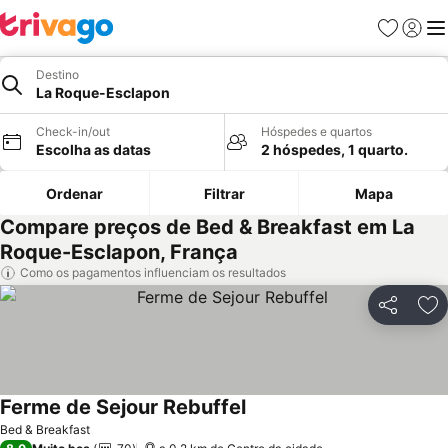
Favoritos
Iniciar
Me
Destino
La Roque-Esclapon
Check-in/out
Hóspedes e quartos
Escolha as datas
2 hóspedes, 1 quarto.
Ordenar
Filtrar
Mapa
Compare preços de Bed & Breakfast em La
Roque-Esclapon, França
Como os pagamentos influenciam os resultados
Partilhar
Ad
Ferme de Sejour Rebuffel
Ver preços
Bed & Breakfast