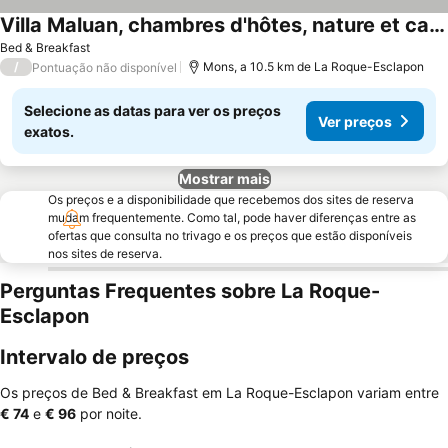
Villa Maluan, chambres d'hôtes, nature et calme au Pays de Fayence
Ver preços
Bed & Breakfast
/
Mons, a 10.5 km de La Roque-Esclapon
Pontuação não disponível
Selecione as datas para ver os preços
Ver preços
exatos.
Mostrar mais
Os preços e a disponibilidade que recebemos dos sites de reserva
mudam frequentemente. Como tal, pode haver diferenças entre as
ofertas que consulta no trivago e os preços que estão disponíveis
nos sites de reserva.
Perguntas Frequentes sobre La Roque-
Esclapon
Intervalo de preços
Os preços de Bed & Breakfast em La Roque-Esclapon variam entre
‎€ 74
e
‎€ 96
por noite.