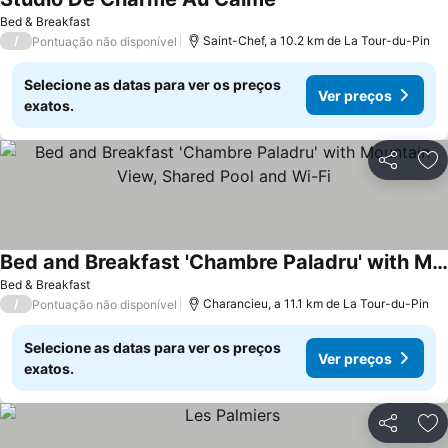
Ver preços
Bed & Breakfast
/
Saint-Chef, a 10.2 km de La Tour-du-Pin
Pontuação não disponível
Selecione as datas para ver os preços
Ver preços
exatos.
Partilhar
Ad
Bed and Breakfast 'Chambre Paladru' with Mountain View, Shared Pool and Wi-Fi
Ver preços
Bed & Breakfast
/
Charancieu, a 11.1 km de La Tour-du-Pin
Pontuação não disponível
Selecione as datas para ver os preços
Ver preços
exatos.
Partilhar
Ad