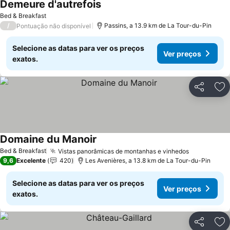
Demeure d'autrefois
Ver preços
Bed & Breakfast
/
Passins, a 13.9 km de La Tour-du-Pin
Pontuação não disponível
Selecione as datas para ver os preços
Ver preços
exatos.
Partilhar
Ad
Domaine du Manoir
Ver preços
Bed & Breakfast
Vistas panorâmicas de montanhas e vinhedos
Ver preço
9,6
Excelente
420
Les Avenières, a 13.8 km de La Tour-du-Pin
Selecione as datas para ver os preços
Ver preços
exatos.
Partilhar
Ad