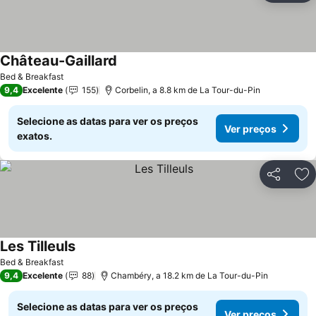
Château-Gaillard
Ver preços
Bed & Breakfast
9,4
Excelente
155
Corbelin, a 8.8 km de La Tour-du-Pin
Selecione as datas para ver os preços
Ver preços
exatos.
Partilhar
Ad
Les Tilleuls
Ver preços
Bed & Breakfast
9,4
Excelente
88
Chambéry, a 18.2 km de La Tour-du-Pin
Selecione as datas para ver os preços
Ver preços