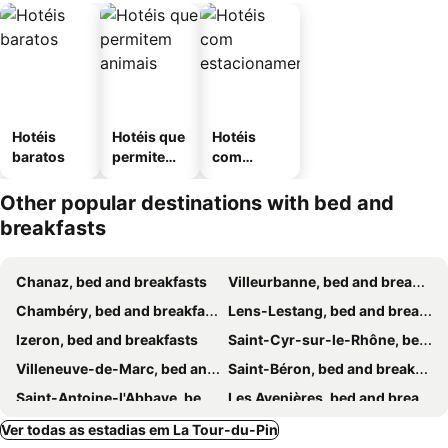
Hotéis
Hotéis que
Hotéis
baratos
permitem
com
animais
estaciona
mento
Other popular destinations with bed and
breakfasts
Chanaz, bed and breakfasts
Villeurbanne, bed and breakfasts
Chambéry, bed and breakfasts
Lens-Lestang, bed and breakfasts
Izeron, bed and breakfasts
Saint-Cyr-sur-le-Rhône, bed and breakfasts
Villeneuve-de-Marc, bed and breakfasts
Saint-Béron, bed and breakfasts
Saint-Antoine-l'Abbaye, bed and breakfasts
Les Avenières, bed and breakfasts
Saint-Pierre-de-Curtille, bed and breakfasts
Bellegarde-Poussieu, bed and breakfasts
Ver todas as estadias em La Tour-du-Pin