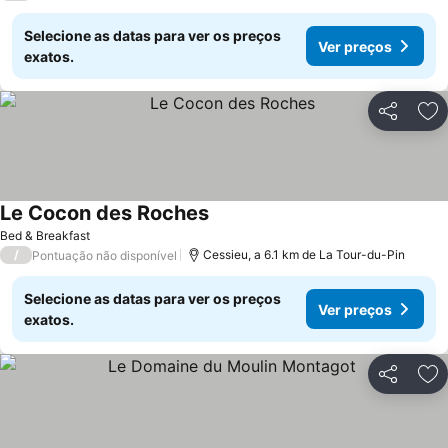
Selecione as datas para ver os preços
Ver preços
exatos.
Partilhar
Ad
Le Cocon des Roches
Ver preços
Bed & Breakfast
/
Cessieu, a 6.1 km de La Tour-du-Pin
Pontuação não disponível
Selecione as datas para ver os preços
Ver preços
exatos.
Partilhar
Ad