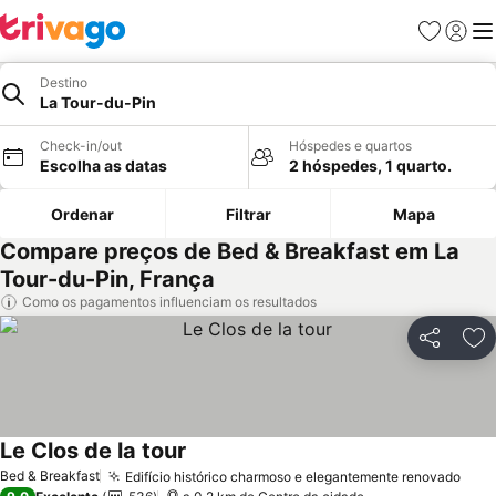
Favoritos
Iniciar
Me
Destino
La Tour-du-Pin
Check-in/out
Hóspedes e quartos
Escolha as datas
2 hóspedes, 1 quarto.
Ordenar
Filtrar
Mapa
Compare preços de Bed & Breakfast em La
Tour-du-Pin, França
Como os pagamentos influenciam os resultados
Partilhar
Ad
Le Clos de la tour
Ver preços
Bed & Breakfast
Edifício histórico charmoso e elegantemente renovado
Ver 