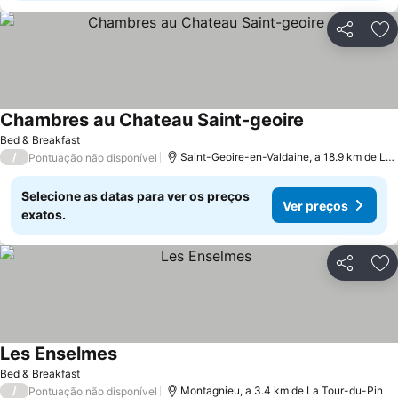
Partilhar
Ad
Chambres au Chateau Saint-geoire
Ver preços
Bed & Breakfast
/
Saint-Geoire-en-Valdaine, a 18.9 km de La
Pontuação não disponível
Selecione as datas para ver os preços
Ver preços
exatos.
Partilhar
Ad
Les Enselmes
Ver preços
Bed & Breakfast
/
Montagnieu, a 3.4 km de La Tour-du-Pin
Pontuação não disponível