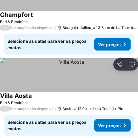
Champfort
Ver preços
Bed & Breakfast
/
Bourgoin-Jallieu, a 13.3 km de La Tour-du-
Pontuação não disponível
Selecione as datas para ver os preços
Ver preços
exatos.
Partilhar
Ad
Villa Aosta
Ver preços
Bed & Breakfast
/
Aoste, a 12.9 km de La Tour-du-Pin
Pontuação não disponível
Selecione as datas para ver os preços
Ver preços
exatos.