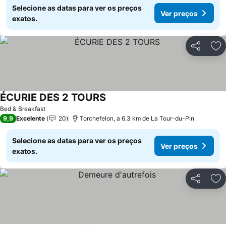
Selecione as datas para ver os preços
Ver preços
exatos.
Partilhar
Ad
ÉCURIE DES 2 TOURS
Ver preços
Bed & Breakfast
9,9
Excelente
20
Torchefelon, a 6.3 km de La Tour-du-Pin
Selecione as datas para ver os preços
Ver preços
exatos.
Partilhar
Ad