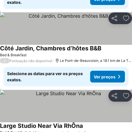
exatos.
Partilhar
Ad
Côté Jardin, Chambres d’hôtes B&B
Ver preços
Bed & Breakfast
/
Le Pont-de-Beauvoisin, a 18.1 km de La To
Pontuação não disponível
Selecione as datas para ver os preços
Ver preços
exatos.
Partilhar
Ad
Large Studio Near Via RhÔna
Ver preços