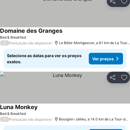
Partilhar
Ad
Domaine des Granges
Ver preços
Bed & Breakfast
/
La Bâtie-Montgascon, a 8.1 km de La Tour-
Pontuação não disponível
Selecione as datas para ver os preços
Ver preços
exatos.
Partilhar
Ad
Luna Monkey
Ver preços
Bed & Breakfast
/
Bourgoin-Jallieu, a 14.0 km de La Tour-du-
Pontuação não disponível