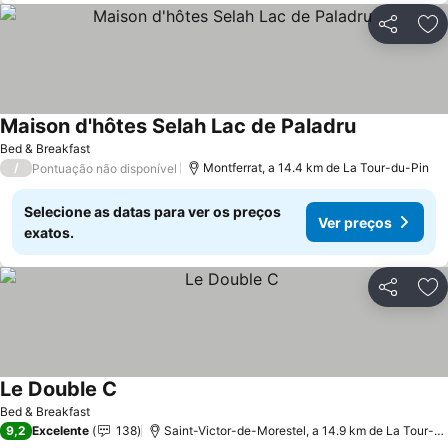
Partilhar
Ad
Maison d'hôtes Selah Lac de Paladru
Ver preços
Bed & Breakfast
/
Montferrat, a 14.4 km de La Tour-du-Pin
Pontuação não disponível
Selecione as datas para ver os preços
Ver preços
exatos.
Partilhar
Ad
Le Double C
Ver preços
Bed & Breakfast
9,2
Excelente
138
Saint-Victor-de-Morestel, a 14.9 km de La Tour-d