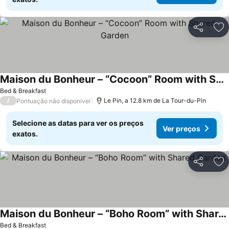
Partilhar
Ad
Maison du Bonheur – “Cocoon” Room with Shared Garden
Ver preços
Bed & Breakfast
/
Le Pin, a 12.8 km de La Tour-du-Pin
Pontuação não disponível
Selecione as datas para ver os preços
Ver preços
exatos.
Partilhar
Ad
Maison du Bonheur – “Boho Room” with Shared Garden
Ver preços
Bed & Breakfast