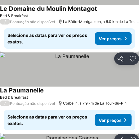
Le Domaine du Moulin Montagot
Ver preços
Bed & Breakfast
/
La Bâtie-Montgascon, a 6.0 km de La Tour
Pontuação não disponível
Selecione as datas para ver os preços
Ver preços
exatos.
Partilhar
Ad
La Paumanelle
Ver preços
Bed & Breakfast
/
Corbelin, a 7.9 km de La Tour-du-Pin
Pontuação não disponível
Selecione as datas para ver os preços
Ver preços
exatos.