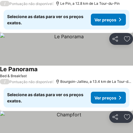
/
Le Pin, a 12.8 km de La Tour-du-Pin
Pontuação não disponível
Selecione as datas para ver os preços
Ver preços
exatos.
Partilhar
Ad
Le Panorama
Ver preços
Bed & Breakfast
/
Bourgoin-Jallieu, a 13.4 km de La Tour-du-
Pontuação não disponível
Selecione as datas para ver os preços
Ver preços
exatos.
Partilhar
Ad