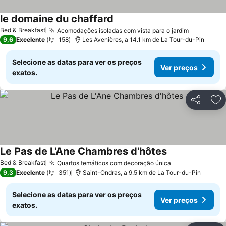
le domaine du chaffard
Ver preços
Bed & Breakfast
Acomodações isoladas com vista para o jardim
Ver preço
9,6
Excelente
158
Les Avenières, a 14.1 km de La Tour-du-Pin
Selecione as datas para ver os preços
Ver preços
exatos.
Partilhar
Ad
Le Pas de L'Ane Chambres d'hôtes
Ver preços
Bed & Breakfast
Quartos temáticos com decoração única
Ver preços
9,3
Excelente
351
Saint-Ondras, a 9.5 km de La Tour-du-Pin
Selecione as datas para ver os preços
Ver preços
exatos.