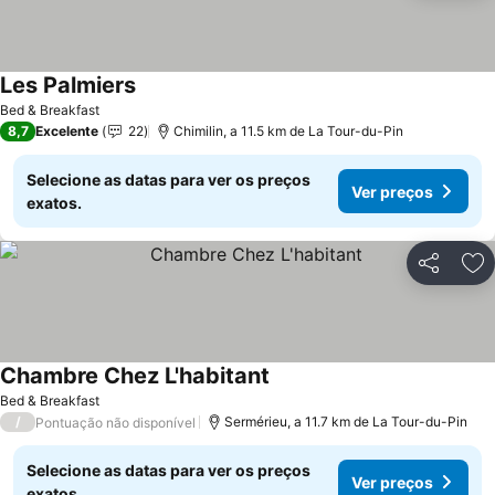
Les Palmiers
Ver preços
Bed & Breakfast
8,7
Excelente
22
Chimilin, a 11.5 km de La Tour-du-Pin
Selecione as datas para ver os preços
Ver preços
exatos.
Partilhar
Ad
Chambre Chez L'habitant
Ver preços
Bed & Breakfast
/
Sermérieu, a 11.7 km de La Tour-du-Pin
Pontuação não disponível
Selecione as datas para ver os preços
Ver preços
exatos.