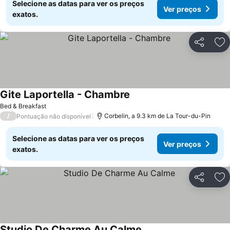
Selecione as datas para ver os preços
Ver preços
exatos.
Partilhar
Ad
Gite Laportella - Chambre
Ver preços
Bed & Breakfast
/
Corbelin, a 9.3 km de La Tour-du-Pin
Pontuação não disponível
Selecione as datas para ver os preços
Ver preços
exatos.
Partilhar
Ad
Studio De Charme Au Calme