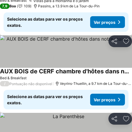
Bed & Breakfast
Vistas para a montanha e o jardim
Ver preços
7,9
Boa
109
Passins, a 13.9 km de La Tour-du-Pin
Selecione as datas para ver os preços
Ver preços
exatos.
Partilhar
Ad
AUX BOIS de CERF chambre d'hôtes dans notre maison
Ver preços
Bed & Breakfast
/
Veyrins-Thuellin, a 9.7 km de La Tour-du-P
Pontuação não disponível
Selecione as datas para ver os preços
Ver preços
exatos.
Partilhar
Ad