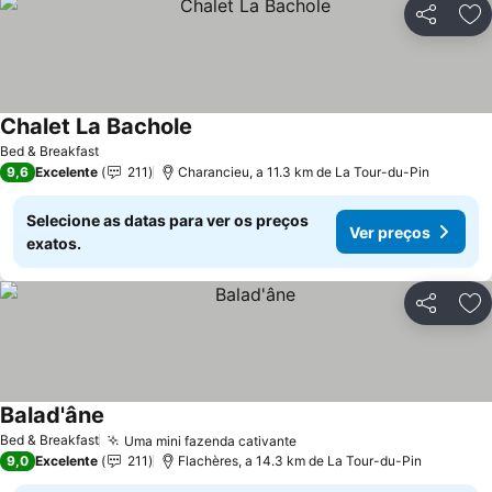
Partilhar
Ad
Chalet La Bachole
Ver preços
Bed & Breakfast
9,6
Excelente
211
Charancieu, a 11.3 km de La Tour-du-Pin
Selecione as datas para ver os preços
Ver preços
exatos.
Partilhar
Ad
Balad'âne
Ver preços
Bed & Breakfast
Uma mini fazenda cativante
Ver preços
9,0
Excelente
211
Flachères, a 14.3 km de La Tour-du-Pin