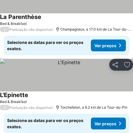
La Parenthèse
Ver preços
Bed & Breakfast
/
Champagneux, a 17.0 km de La Tour-du-Pi
Pontuação não disponível
Selecione as datas para ver os preços
Ver preços
exatos.
Partilhar
Ad
L'Epinette
Ver preços
Bed & Breakfast
/
Torchefelon, a 6.2 km de La Tour-du-Pin
Pontuação não disponível
Selecione as datas para ver os preços
Ver preços
exatos.