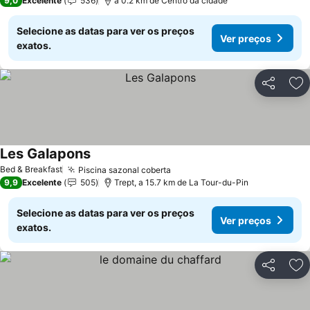
9,0
Excelente
536
a 0.2 km de Centro da cidade
Selecione as datas para ver os preços
Ver preços
exatos.
Partilhar
Ad
Les Galapons
Ver preços
Bed & Breakfast
Piscina sazonal coberta
Ver preços
9,9
Excelente
505
Trept, a 15.7 km de La Tour-du-Pin
Selecione as datas para ver os preços
Ver preços
exatos.
Partilhar
Ad