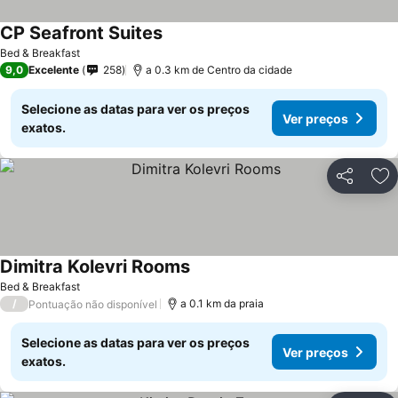
CP Seafront Suites
Bed & Breakfast
9,0
Excelente
258
a 0.3 km de Centro da cidade
Selecione as datas para ver os preços
Ver preços
exatos.
Partilhar
Ad
Dimitra Kolevri Rooms
Bed & Breakfast
/
a 0.1 km da praia
Pontuação não disponível
Selecione as datas para ver os preços
Ver preços
exatos.