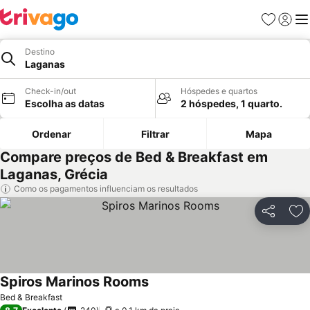
Favoritos
Iniciar
Me
Destino
Laganas
Check-in/out
Hóspedes e quartos
Escolha as datas
2 hóspedes, 1 quarto.
Ordenar
Filtrar
Mapa
Compare preços de Bed & Breakfast em
Laganas, Grécia
Como os pagamentos influenciam os resultados
Partilhar
Ad
Spiros Marinos Rooms
Bed & Breakfast