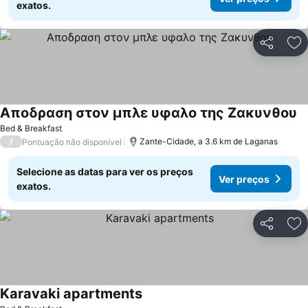
exatos.
Partilhar
Ad
Αποδραση στον μπλε υφαλο της Ζακυνθου
Bed & Breakfast
/
Zante-Cidade, a 3.6 km de Laganas
Pontuação não disponível
Selecione as datas para ver os preços
Ver preços
exatos.
Partilhar
Ad
Karavaki apartments