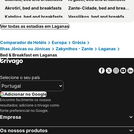
Akrotiri, bed and breakfasts
Zante-Cidade, bed and breakfasts
Katelios, bed and breakfasts
Vassilikos, bed and breakfasts
Skinari, bed and breakfasts
Ver todas as estadias em Laganas
Comparador de Hotéis
Europa
Grécia
Ilhas Jônicas ou Jónicas
Zakynthos - Zante
Laganas
Bed & Breakfast em Laganas
Facebook
Twitter
Insta
Yo
Selecione o seu país
Adicionar no Google
Encontre facilmente os nossos
resultados: adicione o trivago como
fonte preferencial no Google.
Empresa
Os nossos produtos