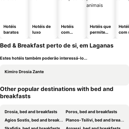
Hotéis
Hotéis de
Hotéis
Hotéis que
Hoté
baratos
luxo
com
permitem
com 
piscinas
animais
Bed & Breakfast perto de si, em Laganas
Estes hotéis também poderão interessá-lo...
Kimiro Drosia Zante
Other popular destinations with bed and
breakfasts
Drosia, bed and breakfasts
Poros, bed and breakfasts
Agios Sostis, bed and breakfasts
Planos-Tsilivi, bed and breakfasts
Skafidia, bed and breakfasts
Argassi, bed and breakfasts