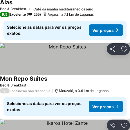
Alas
Bed & Breakfast
Café da manhã mediterrâneo caseiro
9,5
Excelente
255
Argassi, a 7.1 km de Laganas
Selecione as datas para ver os preços
Ver preços
exatos.
Partilhar
Ad
Mon Repo Suites
Bed & Breakfast
/
Mouzaki, a 0.6 km de Laganas
Pontuação não disponível
Selecione as datas para ver os preços
Ver preços
exatos.
Partilhar
Ad