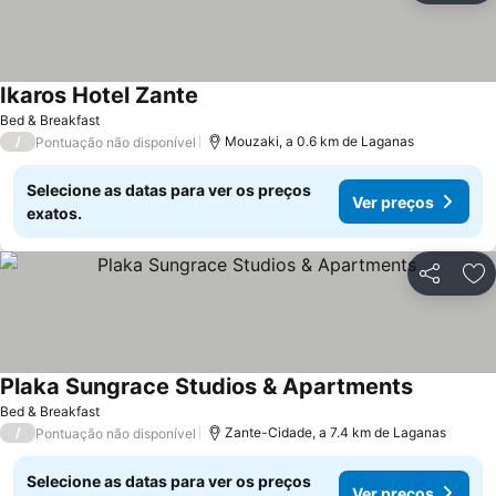
Ikaros Hotel Zante
Bed & Breakfast
/
Mouzaki, a 0.6 km de Laganas
Pontuação não disponível
Selecione as datas para ver os preços
Ver preços
exatos.
Partilhar
Ad
Plaka Sungrace Studios & Apartments
Bed & Breakfast
/
Zante-Cidade, a 7.4 km de Laganas
Pontuação não disponível
Selecione as datas para ver os preços
Ver preços