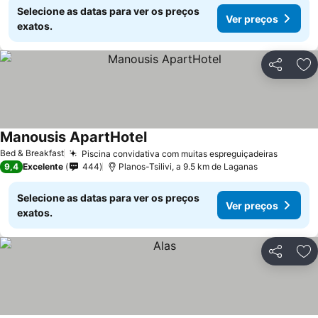
Selecione as datas para ver os preços
Ver preços
exatos.
Partilhar
Ad
Manousis ApartHotel
Bed & Breakfast
Piscina convidativa com muitas espreguiçadeiras
9,4
Excelente
444
Planos-Tsilivi, a 9.5 km de Laganas
Selecione as datas para ver os preços
Ver preços
exatos.
Partilhar
Ad