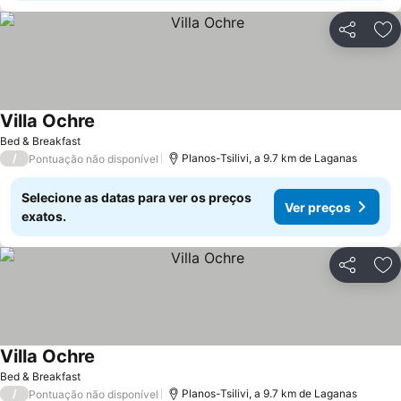
Partilhar
Ad
Villa Ochre
Bed & Breakfast
/
Planos-Tsilivi, a 9.7 km de Laganas
Pontuação não disponível
Selecione as datas para ver os preços
Ver preços
exatos.
Partilhar
Ad
Villa Ochre
Bed & Breakfast
/
Planos-Tsilivi, a 9.7 km de Laganas
Pontuação não disponível