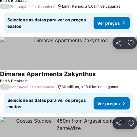
Bed & Breakfast
/
Limni Keriou, a 5.6 km de Laganas
Pontuação não disponível
Selecione as datas para ver os preços
Ver preços
exatos.
Partilhar
Ad
Dimaras Apartments Zakynthos
Bed & Breakfast
/
Vassilikos, a 10.9 km de Laganas
Pontuação não disponível
Selecione as datas para ver os preços
Ver preços
exatos.
Partilhar
Ad