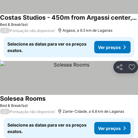
Costas Studios - 450m from Argassi center, by ZanteWize
Bed & Breakfast
/
Argassi, a 6.5 km de Laganas
Pontuação não disponível
Selecione as datas para ver os preços
Ver preços
exatos.
Partilhar
Ad
Solesea Rooms
Bed & Breakfast
/
Zante-Cidade, a 6.8 km de Laganas
Pontuação não disponível
Selecione as datas para ver os preços
Ver preços
exatos.