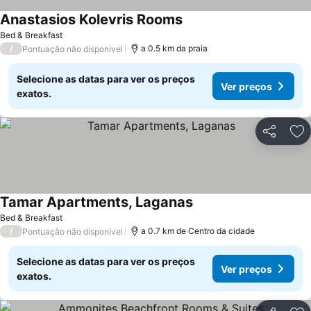
Anastasios Kolevris Rooms
Bed & Breakfast
/
a 0.5 km da praia
Pontuação não disponível
Selecione as datas para ver os preços
Ver preços
exatos.
Partilhar
Ad
Tamar Apartments, Laganas
Bed & Breakfast
/
a 0.7 km de Centro da cidade
Pontuação não disponível
Selecione as datas para ver os preços
Ver preços
exatos.