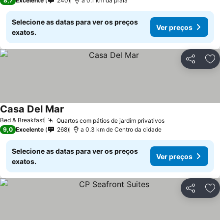
8,7
Excelente
240
a 0.1 km da praia
Selecione as datas para ver os preços
Ver preços
exatos.
Partilhar
Ad
Casa Del Mar
Bed & Breakfast
Quartos com pátios de jardim privativos
9,0
Excelente
268
a 0.3 km de Centro da cidade
Selecione as datas para ver os preços
Ver preços
exatos.
Partilhar
Ad