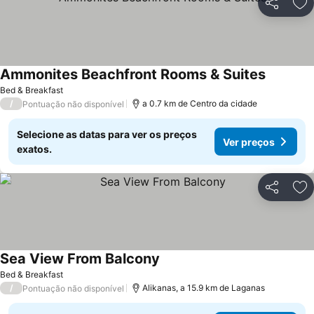
Partilhar
Ad
Ammonites Beachfront Rooms & Suites
Bed & Breakfast
/
a 0.7 km de Centro da cidade
Pontuação não disponível
Selecione as datas para ver os preços
Ver preços
exatos.
Partilhar
Ad
Sea View From Balcony
Bed & Breakfast
/
Alikanas, a 15.9 km de Laganas
Pontuação não disponível