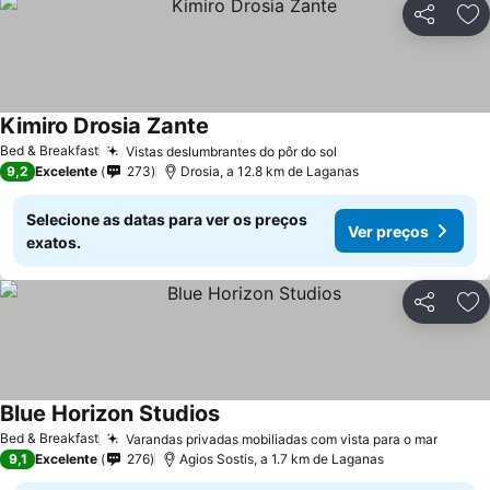
Partilhar
Ad
Kimiro Drosia Zante
Bed & Breakfast
Vistas deslumbrantes do pôr do sol
9,2
Excelente
273
Drosia, a 12.8 km de Laganas
Selecione as datas para ver os preços
Ver preços
exatos.
Partilhar
Ad
Blue Horizon Studios
Bed & Breakfast
Varandas privadas mobiliadas com vista para o mar
9,1
Excelente
276
Agios Sostis, a 1.7 km de Laganas