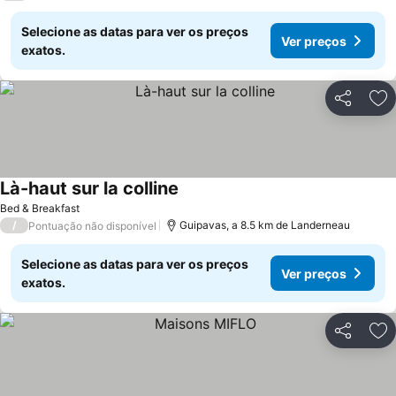
Selecione as datas para ver os preços
Ver preços
exatos.
Partilhar
Ad
Là-haut sur la colline
Ver preços
Bed & Breakfast
/
Guipavas, a 8.5 km de Landerneau
Pontuação não disponível
Selecione as datas para ver os preços
Ver preços
exatos.
Partilhar
Ad