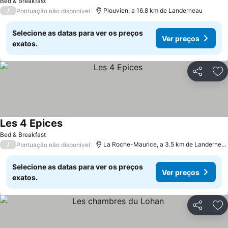
Bed & Breakfast
/
Plouvien, a 16.8 km de Landerneau
Pontuação não disponível
Selecione as datas para ver os preços
Ver preços
exatos.
Partilhar
Ad
Les 4 Epices
Ver preços
Bed & Breakfast
/
La Roche-Maurice, a 3.5 km de Landernea
Pontuação não disponível
Selecione as datas para ver os preços
Ver preços
exatos.
Partilhar
Ad