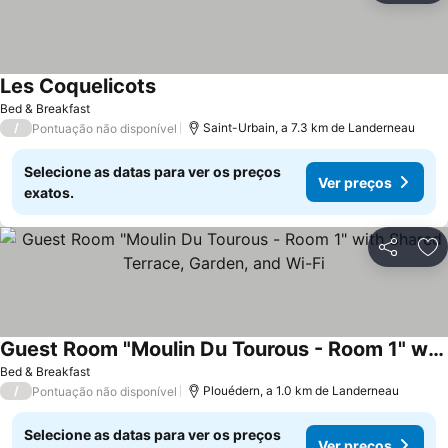
Les Coquelicots
Ver preços
Bed & Breakfast
/
Saint-Urbain, a 7.3 km de Landerneau
Pontuação não disponível
Selecione as datas para ver os preços
Ver preços
exatos.
Partilhar
Ad
Guest Room "Moulin Du Tourous - Room 1" with Shared Terrace, Garden, and Wi-Fi
Ver preços
Bed & Breakfast
/
Plouédern, a 1.0 km de Landerneau
Pontuação não disponível
Selecione as datas para ver os preços
Ver preços