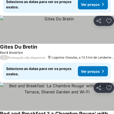
Selecione as datas para ver os preços
Ver preços
exatos.
Partilhar
Ad
Gites Du Bretin
Ver preços
Bed & Breakfast
/
Logonna-Daoulas, a 13.5 km de Landernea
Pontuação não disponível
Selecione as datas para ver os preços
Ver preços
exatos.
Partilhar
Ad
Bed and Breakfast 'La Chambre Rouge' with Shared Terrace, Shared Garden and Wi-Fi