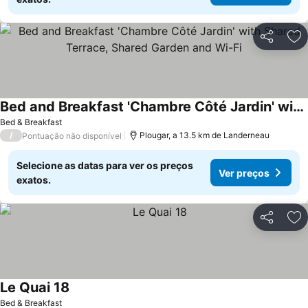
Partilhar
Ad
Bed and Breakfast 'Chambre Côté Jardin' with Shared Terrace, Shared Garden and Wi-Fi
Ver preços
Bed & Breakfast
/
Plougar, a 13.5 km de Landerneau
Pontuação não disponível
Selecione as datas para ver os preços
Ver preços
exatos.
Partilhar
Ad
Le Quai 18
Ver preços
Bed & Breakfast