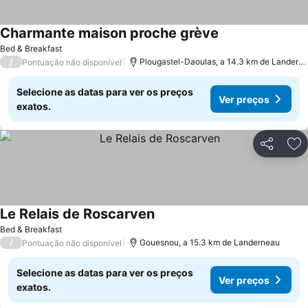
Charmante maison proche grève
Ver preços
Bed & Breakfast
/
Plougastel-Daoulas, a 14.3 km de Landern
Pontuação não disponível
Selecione as datas para ver os preços
Ver preços
exatos.
Partilhar
Ad
Le Relais de Roscarven
Ver preços
Bed & Breakfast
/
Gouesnou, a 15.3 km de Landerneau
Pontuação não disponível
Selecione as datas para ver os preços
Ver preços
exatos.