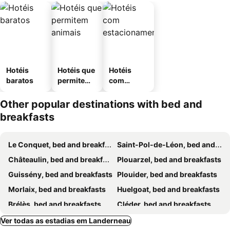
Hotéis
Hotéis que
Hotéis
baratos
permitem
com
animais
estaciona
mento
Other popular destinations with bed and
breakfasts
Le Conquet, bed and breakfasts
Saint-Pol-de-Léon, bed and breakfasts
Châteaulin, bed and breakfasts
Plouarzel, bed and breakfasts
Guissény, bed and breakfasts
Plouider, bed and breakfasts
Morlaix, bed and breakfasts
Huelgoat, bed and breakfasts
Brélès, bed and breakfasts
Cléder, bed and breakfasts
Mahalon, bed and breakfasts
Lannilis, bed and breakfasts
Ver todas as estadias em Landerneau