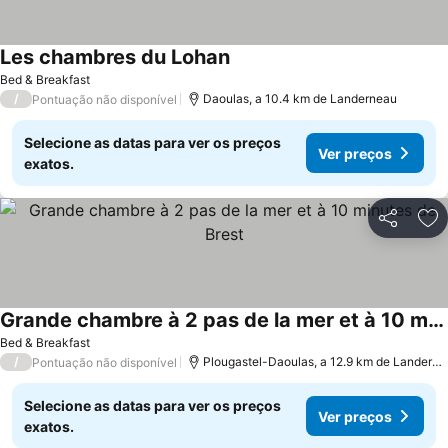
Les chambres du Lohan
Ver preços
Bed & Breakfast
/
Daoulas, a 10.4 km de Landerneau
Pontuação não disponível
Selecione as datas para ver os preços
Ver preços
exatos.
Partilhar
Ad
Grande chambre à 2 pas de la mer et à 10 minutes de Brest
Ver preços
Bed & Breakfast
/
Plougastel-Daoulas, a 12.9 km de Landern
Pontuação não disponível
Selecione as datas para ver os preços
Ver preços
exatos.