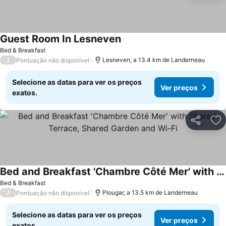
Guest Room In Lesneven
Ver preços
Bed & Breakfast
/
Lesneven, a 13.4 km de Landerneau
Pontuação não disponível
Selecione as datas para ver os preços
Ver preços
exatos.
Partilhar
Ad
Bed and Breakfast 'Chambre Côté Mer' with Shared Terrace, Shared Garden and Wi-Fi
Ver preços
Bed & Breakfast
/
Plougar, a 13.5 km de Landerneau
Pontuação não disponível
Selecione as datas para ver os preços
Ver preços
exatos.