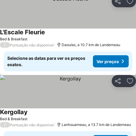
Partilhar
Ad
L'Escale Fleurie
Ver preços
Bed & Breakfast
/
Daoulas, a 10.7 km de Landerneau
Pontuação não disponível
Selecione as datas para ver os preços
Ver preços
exatos.
Partilhar
Ad
Kergollay
Ver preços
Bed & Breakfast
/
Lanhouarneau, a 13.7 km de Landerneau
Pontuação não disponível