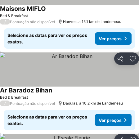
Maisons MIFLO
Ver preços
Bed & Breakfast
/
Hanvec, a 15.1 km de Landerneau
Pontuação não disponível
Selecione as datas para ver os preços
Ver preços
exatos.
Partilhar
Ad
Ar Baradoz Bihan
Ver preços
Bed & Breakfast
/
Daoulas, a 10.2 km de Landerneau
Pontuação não disponível
Selecione as datas para ver os preços
Ver preços
exatos.