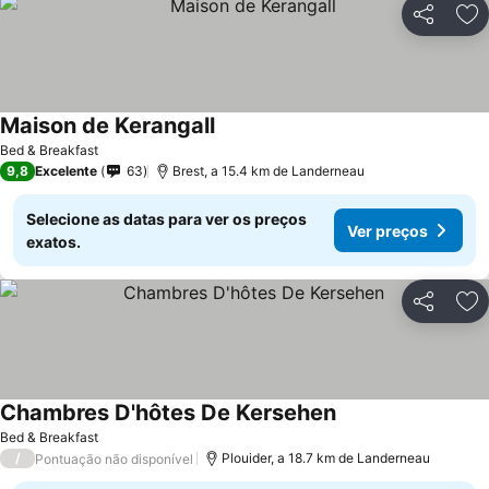
Partilhar
Ad
Maison de Kerangall
Ver preços
Bed & Breakfast
9,8
Excelente
63
Brest, a 15.4 km de Landerneau
Selecione as datas para ver os preços
Ver preços
exatos.
Partilhar
Ad
Chambres D'hôtes De Kersehen
Ver preços
Bed & Breakfast
/
Plouider, a 18.7 km de Landerneau
Pontuação não disponível