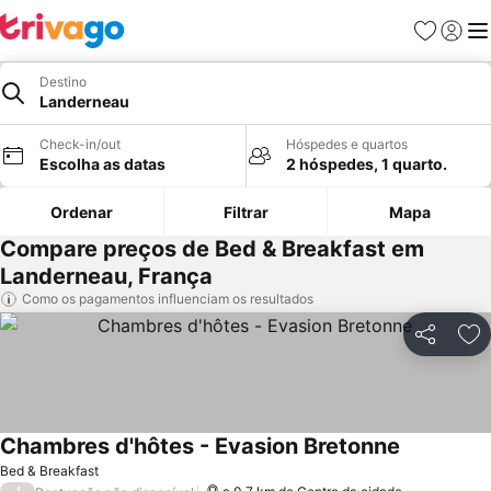
Favoritos
Iniciar
Me
Destino
Landerneau
Check-in/out
Hóspedes e quartos
Escolha as datas
2 hóspedes, 1 quarto.
Ordenar
Filtrar
Mapa
Compare preços de Bed & Breakfast em
Landerneau, França
Como os pagamentos influenciam os resultados
Partilhar
Ad
Chambres d'hôtes - Evasion Bretonne
Ver preços
Bed & Breakfast