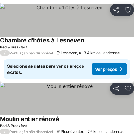
Partilhar
Ad
Chambre d'hôtes à Lesneven
Ver preços
Bed & Breakfast
/
Lesneven, a 13.4 km de Landerneau
Pontuação não disponível
Selecione as datas para ver os preços
Ver preços
exatos.
Partilhar
Ad
Moulin entier rénové
Ver preços
Bed & Breakfast
/
Plounéventer, a 7.6 km de Landerneau
Pontuação não disponível