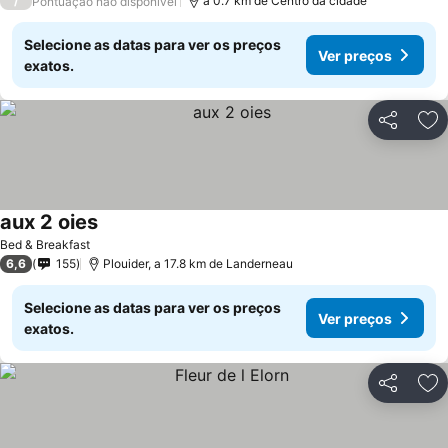
/
a 0.7 km de Centro da cidade
Pontuação não disponível
Selecione as datas para ver os preços
Ver preços
exatos.
Partilhar
Ad
aux 2 oies
Ver preços
Bed & Breakfast
6,6
155
Plouider, a 17.8 km de Landerneau
Selecione as datas para ver os preços
Ver preços
exatos.
Partilhar
Ad