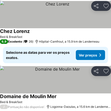
Partilhar
Ad
Chez Lorenz
Ver preços
Bed & Breakfast
9,9
Excelente
26
Hôpital-Camfrout, a 15.9 km de Landerneau
Selecione as datas para ver os preços
Ver preços
exatos.
Partilhar
Ad
Domaine de Moulin Mer
Ver preços
Bed & Breakfast
/
Logonna-Daoulas, a 15.6 km de Landernea
Pontuação não disponível