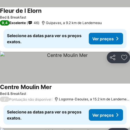
Fleur de l Elorn
Ver preços
Bed & Breakfast
9,4
Excelente
46
Guipavas, a 9.2 km de Landerneau
Selecione as datas para ver os preços
Ver preços
exatos.
Partilhar
Ad
Centre Moulin Mer
Ver preços
Bed & Breakfast
/
Logonna-Daoulas, a 15.2 km de Landernea
Pontuação não disponível
Selecione as datas para ver os preços
Ver preços
exatos.