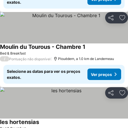
exatos.
Partilhar
Ad
Moulin du Tourous - Chambre 1
Ver preços
Bed & Breakfast
/
Plouédern, a 1.0 km de Landerneau
Pontuação não disponível
Selecione as datas para ver os preços
Ver preços
exatos.
Partilhar
Ad
les hortensias
Ver preços