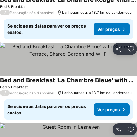
Ver preços
Bed & Breakfast
/
Lanhouarneau, a 13.7 km de Landerneau
Pontuação não disponível
Selecione as datas para ver os preços
Ver preços
exatos.
Partilhar
Ad
Bed and Breakfast 'La Chambre Bleue' with Shared Terrace, Shared Garden and Wi-Fi
Ver preços
Bed & Breakfast
/
Lanhouarneau, a 13.7 km de Landerneau
Pontuação não disponível
Selecione as datas para ver os preços
Ver preços
exatos.
Partilhar
Ad