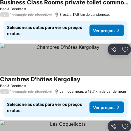
Business Class Rooms private toilet common kitchen
Ver preços
Bed & Breakfast
/
Brest, a 17.9 km de Landerneau
Pontuação não disponível
Selecione as datas para ver os preços
Ver preços
exatos.
Partilhar
Ad
Chambres D'hôtes Kergollay
Ver preços
Bed & Breakfast
/
Lanhouarneau, a 13.7 km de Landerneau
Pontuação não disponível
Selecione as datas para ver os preços
Ver preços
exatos.
Partilhar
Ad