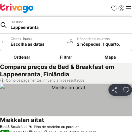
Favoritos
Iniciar
Me
Destino
Lappeenranta
Check-in/out
Hóspedes e quartos
Escolha as datas
2 hóspedes, 1 quarto.
Ordenar
Filtrar
Mapa
Compare preços de Bed & Breakfast em
Lappeenranta, Finlândia
Como os pagamentos influenciam os resultados
Partilhar
Ad
Miekkalan aitat
Bed & Breakfast
Piso de madeira ou parquet