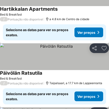
Hartikkalan Apartments
Bed & Breakfast
/
a 4.8 km de Centro da cidade
Pontuação não disponível
Selecione as datas para ver os preços
Ver preços
exatos.
Partilhar
Ad
Päivölän Ratsutila
Bed & Breakfast
/
Taipalsaari, a 17.7 km de Lappeenranta
Pontuação não disponível
Selecione as datas para ver os preços
Ver preços
exatos.