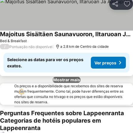
Partilhar
Ad
Majoitus Sisältäen Saunavuoron, Iltaruoan Ja Aamupalan
Bed & Breakfast
/
a 2.8 km de Centro da cidade
Pontuação não disponível
Selecione as datas para ver os preços
Ver preços
exatos.
Mostrar mais
Os preços e a disponibilidade que recebemos dos sites de reserva
mudam frequentemente. Como tal, pode haver diferenças entre as
ofertas que consulta no trivago e os preços que estão disponíveis
nos sites de reserva.
Perguntas Frequentes sobre Lappeenranta
Categorias de hotéis populares em
Lappeenranta