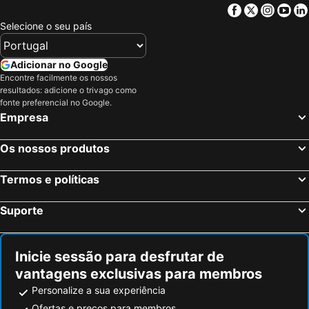
Facebook
Twitter
Insta
Yo
Selecione o seu país
Adicionar no Google
Encontre facilmente os nossos
resultados: adicione o trivago como
fonte preferencial no Google.
Empresa
Os nossos produtos
Termos e políticas
Suporte
Inicie sessão para desfrutar de
vantagens exclusivas para membros
Personalize a sua experiência
Ofertas e preços para membros