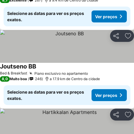
8,7
Excelente
267
a 9.4 km de Centro da cidade
Selecione as datas para ver os preços
Ver preços
exatos.
Partilhar
Ad
Joutseno BB
Bed & Breakfast
Piano exclusivo no apartamento
8,0
Muito boa
246
a 17.9 km de Centro da cidade
Selecione as datas para ver os preços
Ver preços
exatos.
Partilhar
Ad