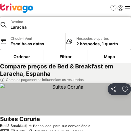
Favoritos
Iniciar
Me
Destino
Laracha
Check-in/out
Hóspedes e quartos
Escolha as datas
2 hóspedes, 1 quarto.
Ordenar
Filtrar
Mapa
Compare preços de Bed & Breakfast em
Laracha, Espanha
Como os pagamentos influenciam os resultados
Partilhar
Ad
Suites Coruña
Ver preços
Bed & Breakfast
Bar no local para sua conveniência
Ver preços