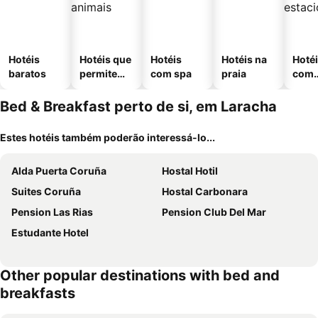
Hotéis
Hotéis que
Hotéis
Hotéis na
Hoté
baratos
permitem
com spa
praia
com
animais
esta
ment
Bed & Breakfast perto de si, em Laracha
Estes hotéis também poderão interessá-lo...
Alda Puerta Coruña
Hostal Hotil
Suites Coruña
Hostal Carbonara
Pension Las Rias
Pension Club Del Mar
Estudante Hotel
Other popular destinations with bed and
breakfasts