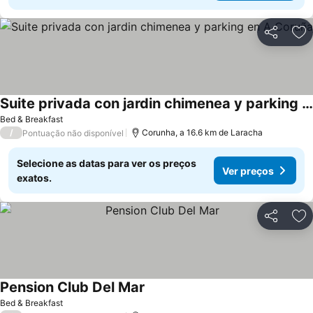
Partilhar
Ad
Suite privada con jardin chimenea y parking en A Coruña
Ver preços
Bed & Breakfast
/
Corunha, a 16.6 km de Laracha
Pontuação não disponível
Selecione as datas para ver os preços
Ver preços
exatos.
Partilhar
Ad
Pension Club Del Mar
Ver preços
Bed & Breakfast