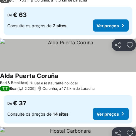
7,2
1.733
Corunha, a 17.3 km de Laracha
€ 63
De
Consulte os preços de
2 sites
Ver preços
Partilhar
Ad
Alda Puerta Coruña
Ver preços
Bed & Breakfast
Bar e restaurante no local
Ver preços
7,7
Boa
2.209
Corunha, a 17.5 km de Laracha
€ 37
De
Consulte os preços de
14 sites
Ver preços