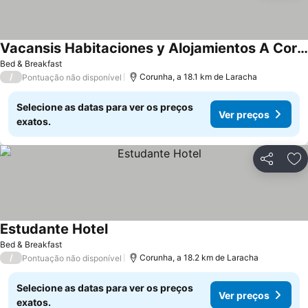
Vacansis Habitaciones y Alojamientos A Coruña
Ver preços
Bed & Breakfast
/
Corunha, a 18.1 km de Laracha
Pontuação não disponível
Selecione as datas para ver os preços
Ver preços
exatos.
Partilhar
Ad
Estudante Hotel
Ver preços
Bed & Breakfast
/
Corunha, a 18.2 km de Laracha
Pontuação não disponível
Selecione as datas para ver os preços
Ver preços
exatos.