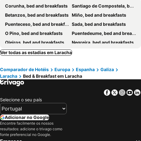
Corunha, bed and breakfasts
Santiago de Compostela, bed and breakfasts
Betanzos, bed and breakfasts
Miño, bed and breakfasts
Puenteceso, bed and breakfasts
Sada, bed and breakfasts
O Pino, bed and breakfasts
Puentedeume, bed and breakfasts
Oleiros, bed and breakfasts
Negreira, bed and breakfasts
Arzúa, bed and breakfasts
Lage, bed and breakfasts
Ver todas as estadias em Laracha
Zas, bed and breakfasts
Comparador de Hotéis
Europa
Espanha
Galiza
Laracha
Bed & Breakfast em Laracha
Facebook
Twitter
Insta
Yo
Selecione o seu país
Adicionar no Google
Encontre facilmente os nossos
resultados: adicione o trivago como
fonte preferencial no Google.