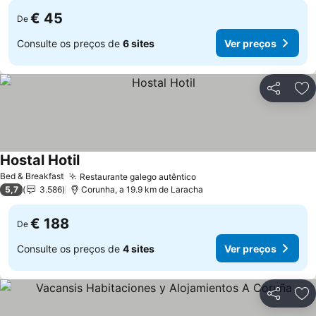
€ 45
De
Consulte os preços de
6 sites
Ver preços
Partilhar
Ad
Hostal Hotil
Ver preços
Bed & Breakfast
Restaurante galego autêntico
Ver preços
5,7
3.586
Corunha, a 19.9 km de Laracha
€ 188
De
Consulte os preços de
4 sites
Ver preços
Partilhar
Ad