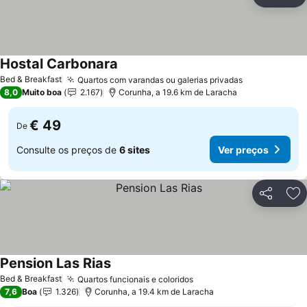
Partilhar
Ad
Hostal Carbonara
Ver preços
Bed & Breakfast
Quartos com varandas ou galerias privadas
Ver preços
8,0
Muito boa
2.167
Corunha, a 19.6 km de Laracha
€ 49
De
Consulte os preços de
6 sites
Ver preços
Partilhar
Ad
Pension Las Rias
Ver preços
Bed & Breakfast
Quartos funcionais e coloridos
Ver preços
7,6
Boa
1.326
Corunha, a 19.4 km de Laracha