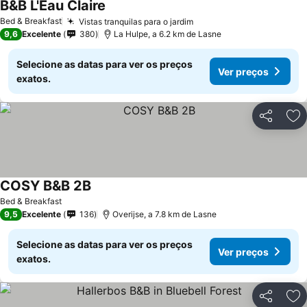
B&B L'Eau Claire
Bed & Breakfast
Vistas tranquilas para o jardim
9,6
Excelente
380
La Hulpe, a 6.2 km de Lasne
Selecione as datas para ver os preços
Ver preços
exatos.
Partilhar
Ad
COSY B&B 2B
Bed & Breakfast
9,5
Excelente
136
Overijse, a 7.8 km de Lasne
Selecione as datas para ver os preços
Ver preços
exatos.
Partilhar
Ad