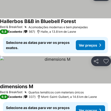
Hallerbos B&B in Bluebell Forest
Bed & Breakfast
Acomodações modernas e bem planejadas
9,8
Excelente
567
Halle, a 13.8 km de Lasne
Selecione as datas para ver os preços
Ver preços
exatos.
Partilhar
Ad
dimensions M
Bed & Breakfast
Quartos temáticos com materiais únicos
9,9
Excelente
337
Mont-Saint-Guibert, a 14.6 km de Lasne
Selecione as datas para ver os preços
Ver preços