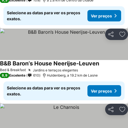
9,3
Excelente
109
a 2.8 km de Centro da cidade
Selecione as datas para ver os preços
Ver preços
exatos.
Partilhar
Ad
B&B Baron’s House Neerijse-Leuven
Bed & Breakfast
Jardins e terraços elegantes
8,9
Excelente
610
Huldenberg, a 19.2 km de Lasne
Selecione as datas para ver os preços
Ver preços
exatos.
Partilhar
Ad