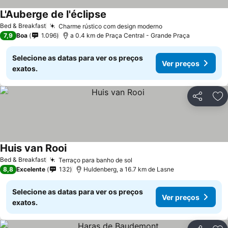
L'Auberge de l'éclipse
Bed & Breakfast
Charme rústico com design moderno
7,9
Boa
1.096
a 0.4 km de Praça Central - Grande Praça
Selecione as datas para ver os preços
Ver preços
exatos.
Partilhar
Ad
Huis van Rooi
Bed & Breakfast
Terraço para banho de sol
8,8
Excelente
132
Huldenberg, a 16.7 km de Lasne
Selecione as datas para ver os preços
Ver preços
exatos.