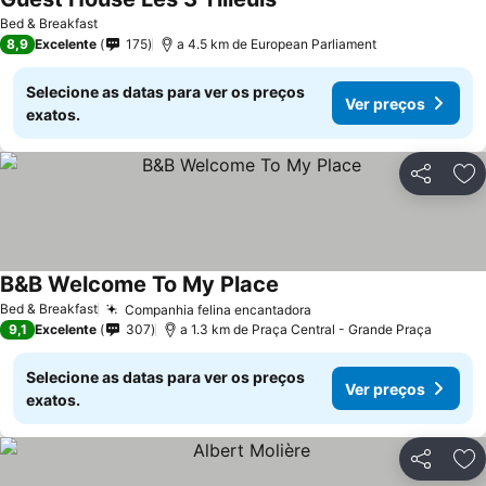
Bed & Breakfast
8,9
Excelente
175
a 4.5 km de European Parliament
Selecione as datas para ver os preços
Ver preços
exatos.
Partilhar
Ad
B&B Welcome To My Place
Bed & Breakfast
Companhia felina encantadora
9,1
Excelente
307
a 1.3 km de Praça Central - Grande Praça
Selecione as datas para ver os preços
Ver preços
exatos.
Partilhar
Ad