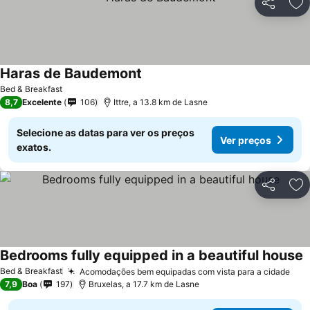
Partilhar
Ad
Haras de Baudemont
Bed & Breakfast
8,7
Excelente
106
Ittre, a 13.8 km de Lasne
Selecione as datas para ver os preços
Ver preços
exatos.
Partilhar
Ad
Bedrooms fully equipped in a beautiful house
Bed & Breakfast
Acomodações bem equipadas com vista para a cidade
7,9
Boa
197
Bruxelas, a 17.7 km de Lasne