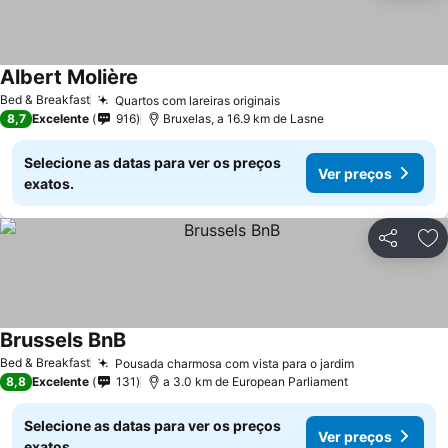
Albert Molière
Bed & Breakfast
Quartos com lareiras originais
8,7
Excelente
916
Bruxelas, a 16.9 km de Lasne
Selecione as datas para ver os preços
Ver preços
exatos.
Partilhar
Ad
Brussels BnB
Bed & Breakfast
Pousada charmosa com vista para o jardim
8,8
Excelente
131
a 3.0 km de European Parliament
Selecione as datas para ver os preços
Ver preços
exatos.