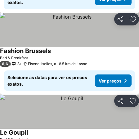
exatos.
Partilhar
Ad
Fashion Brussels
Bed & Breakfast
6,6
8
Elsene-Ixelles, a 18.5 km de Lasne
Selecione as datas para ver os preços
Ver preços
exatos.
Partilhar
Ad
Le Goupil