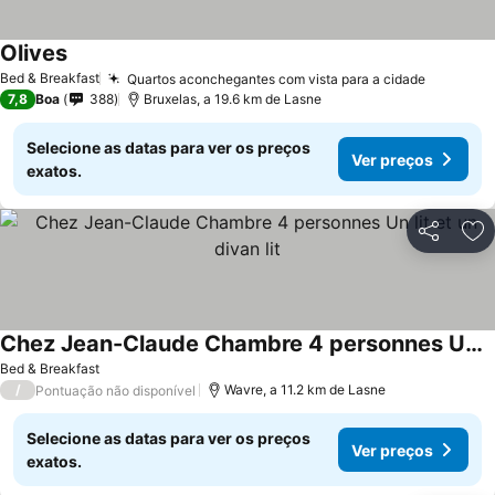
Olives
Bed & Breakfast
Quartos aconchegantes com vista para a cidade
7,8
Boa
388
Bruxelas, a 19.6 km de Lasne
Selecione as datas para ver os preços
Ver preços
exatos.
Partilhar
Ad
Chez Jean-Claude Chambre 4 personnes Un lit et un divan lit
Bed & Breakfast
/
Wavre, a 11.2 km de Lasne
Pontuação não disponível
Selecione as datas para ver os preços
Ver preços
exatos.