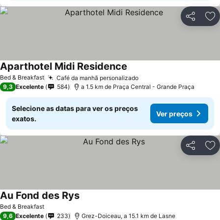
Partilhar
Ad
Aparthotel Midi Residence
Bed & Breakfast
Café da manhã personalizado
9,3
Excelente
584
a 1.5 km de Praça Central - Grande Praça
Selecione as datas para ver os preços
Ver preços
exatos.
Partilhar
Ad
Au Fond des Rys
Bed & Breakfast
9,6
Excelente
233
Grez-Doiceau, a 15.1 km de Lasne