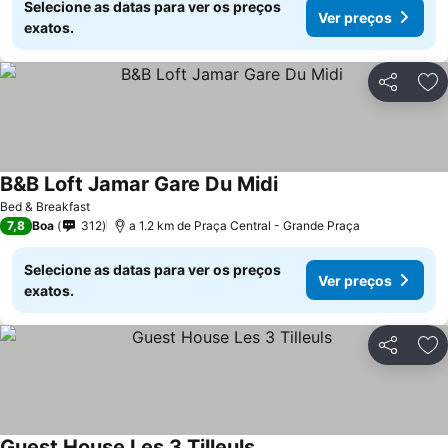
Selecione as datas para ver os preços
Ver preços
exatos.
Partilhar
Ad
B&B Loft Jamar Gare Du Midi
Bed & Breakfast
7,8
Boa
312
a 1.2 km de Praça Central - Grande Praça
Selecione as datas para ver os preços
Ver preços
exatos.
Partilhar
Ad
Guest House Les 3 Tilleuls