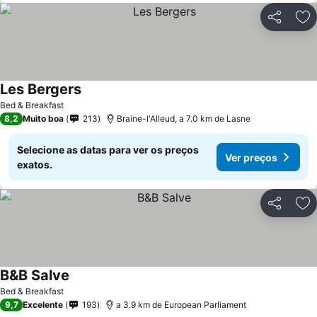
Partilhar
Ad
Les Bergers
Bed & Breakfast
8,2
Muito boa
213
Braine-l'Alleud, a 7.0 km de Lasne
Selecione as datas para ver os preços
Ver preços
exatos.
Partilhar
Ad
B&B Salve
Bed & Breakfast
9,7
Excelente
193
a 3.9 km de European Parliament