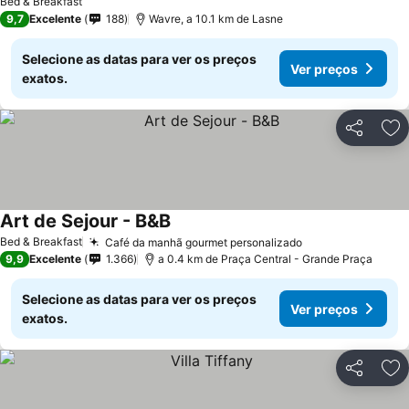
Bed & Breakfast
9,7
Excelente
188
Wavre, a 10.1 km de Lasne
Selecione as datas para ver os preços
Ver preços
exatos.
Partilhar
Ad
Art de Sejour - B&B
Bed & Breakfast
Café da manhã gourmet personalizado
9,9
Excelente
1.366
a 0.4 km de Praça Central - Grande Praça
Selecione as datas para ver os preços
Ver preços
exatos.
Partilhar
Ad