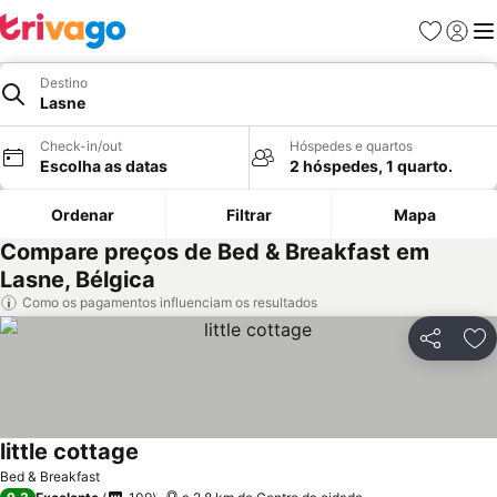
Favoritos
Iniciar
Me
Destino
Lasne
Check-in/out
Hóspedes e quartos
Escolha as datas
2 hóspedes, 1 quarto.
Ordenar
Filtrar
Mapa
Compare preços de Bed & Breakfast em
Lasne, Bélgica
Como os pagamentos influenciam os resultados
Partilhar
Ad
little cottage
Bed & Breakfast