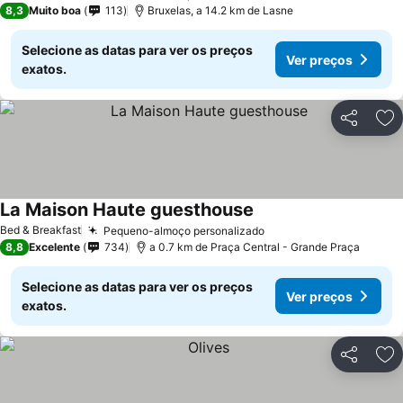
8,3
Muito boa
113
Bruxelas, a 14.2 km de Lasne
Selecione as datas para ver os preços
Ver preços
exatos.
Partilhar
Ad
La Maison Haute guesthouse
Bed & Breakfast
Pequeno-almoço personalizado
8,8
Excelente
734
a 0.7 km de Praça Central - Grande Praça
Selecione as datas para ver os preços
Ver preços
exatos.
Partilhar
Ad