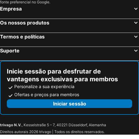
fonte preferencial no Google.
Rotselaar, bed and breakfasts
Meise, bed and breakfasts
Empresa
Elsene-Ixelles, bed and breakfasts
Lubbeek, bed and breakfasts
Os nossos produtos
Scherpenheuvel-Zichem, bed and breakfasts
La Louvière, bed and breakfasts
Yvoir, bed and breakfasts
Bever, bed and breakfasts
Termos e políticas
Tielt-Winge, bed and breakfasts
Londerzeel, bed and breakfasts
Suporte
Schelle, bed and breakfasts
Beauvechain, bed and breakfasts
Montigny-le-Tilleul, bed and breakfasts
Linter, bed and breakfasts
Inicie sessão para desfrutar de
Haaltert, bed and breakfasts
Zemst, bed and breakfasts
vantagens exclusivas para membros
Personalize a sua experiência
Ofertas e preços para membros
Iniciar sessão
trivago N.V.
, Kesselstraße 5 – 7, 40221 Düsseldorf, Alemanha
Direitos autorais 2026 trivago | Todos os direitos reservados.