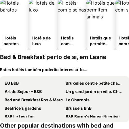
Hotéis
Hotéis de
Hotéis
Hotéis que
Hoté
baratos
luxo
com
permitem
com 
piscinas
animais
Bed & Breakfast perto de si, em Lasne
Estes hotéis também poderão interessá-lo...
EU B&B
Bruxelles centre petite chambre privée au Sablon !
Art de Sejour - B&B
Un grand jardin en ville. Chez Guy
Bed and Breakfast Ros & Marc
Le Charnois
Beatrice's gardens
Brussels BnB
B&B Le Lys d'or
B&B Baron’s House Neerijse-Leuven
Other popular destinations with bed and
L'Epicentre
Villa Tiffany