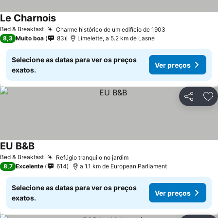
Le Charnois
Bed & Breakfast
Charme histórico de um edifício de 1903
8,3
Muito boa
83
Limelette, a 5.2 km de Lasne
Selecione as datas para ver os preços
Ver preços
exatos.
Partilhar
Ad
EU B&B
Bed & Breakfast
Refúgio tranquilo no jardim
8,7
Excelente
614
a 1.1 km de European Parliament
Selecione as datas para ver os preços
Ver preços
exatos.