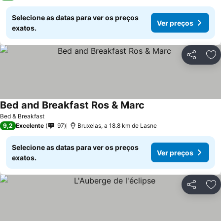
Selecione as datas para ver os preços
Ver preços
exatos.
Partilhar
Ad
Bed and Breakfast Ros & Marc
Bed & Breakfast
9,2
Excelente
97
Bruxelas, a 18.8 km de Lasne
Selecione as datas para ver os preços
Ver preços
exatos.
Partilhar
Ad