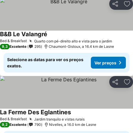
Partilhar
Ad
B&B Le Valangré
Bed & Breakfast
Quarto com pé-direito alto e vista para o jardim
9,3
Excelente
295
Chaumont-Gistoux, a 16.4 km de Lasne
Selecione as datas para ver os preços
Ver preços
exatos.
Partilhar
Ad
La Ferme Des Eglantines
Bed & Breakfast
Jardim tranquilo e vistas rurais
9,2
Excelente
790
Nivelles, a 16.0 km de Lasne