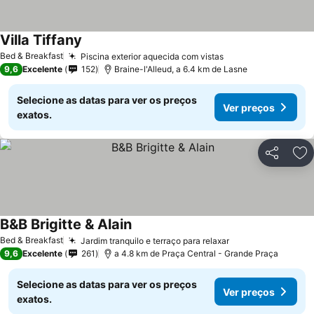
Villa Tiffany
Bed & Breakfast
Piscina exterior aquecida com vistas
9,6
Excelente
152
Braine-l'Alleud, a 6.4 km de Lasne
Selecione as datas para ver os preços
Ver preços
exatos.
Partilhar
Ad
B&B Brigitte & Alain
Bed & Breakfast
Jardim tranquilo e terraço para relaxar
9,6
Excelente
261
a 4.8 km de Praça Central - Grande Praça
Selecione as datas para ver os preços
Ver preços
exatos.