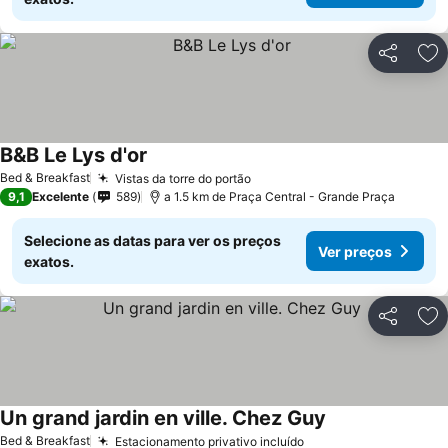
Partilhar
Ad
B&B Le Lys d'or
Bed & Breakfast
Vistas da torre do portão
9,1
Excelente
589
a 1.5 km de Praça Central - Grande Praça
Selecione as datas para ver os preços
Ver preços
exatos.
Partilhar
Ad
Un grand jardin en ville. Chez Guy
Bed & Breakfast
Estacionamento privativo incluído