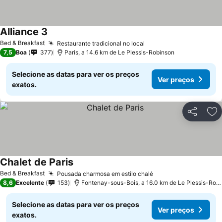
Alliance 3
Bed & Breakfast
Restaurante tradicional no local
7,5
Boa
377
Paris, a 14.6 km de Le Plessis-Robinson
Selecione as datas para ver os preços
Ver preços
exatos.
Partilhar
Ad
Chalet de Paris
Bed & Breakfast
Pousada charmosa em estilo chalé
8,6
Excelente
153
Fontenay-sous-Bois, a 16.0 km de Le Plessis-Robinson
Selecione as datas para ver os preços
Ver preços
exatos.