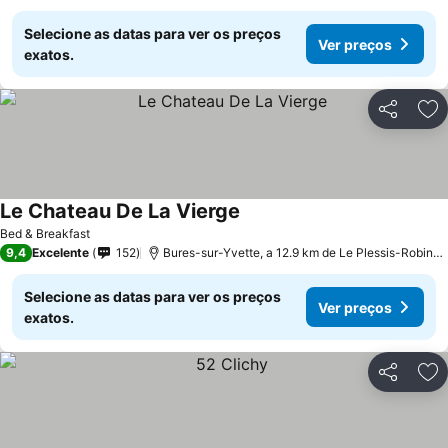
Selecione as datas para ver os preços
Ver preços
exatos.
Partilhar
Ad
Le Chateau De La Vierge
Bed & Breakfast
9,4
Excelente
152
Bures-sur-Yvette, a 12.9 km de Le Plessis-Robinson
Selecione as datas para ver os preços
Ver preços
exatos.
Partilhar
Ad