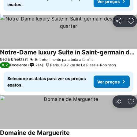
Ver preços
exatos.
Partilhar
Ad
Notre-Dame luxury Suite in Saint-germain des prés Latin quarter
Bed & Breakfast
Entretenimento para toda a família
9,2
Excelente
214
Paris, a 9.7 km de Le Plessis-Robinson
Selecione as datas para ver os preços
Ver preços
exatos.
Partilhar
Ad
Domaine de Marguerite