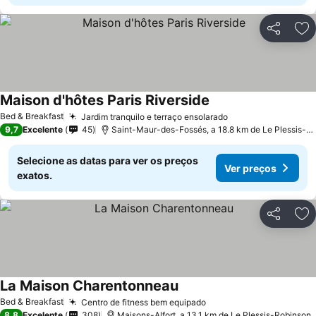
Partilhar
Ad
Maison d'hôtes Paris Riverside
Bed & Breakfast
Jardim tranquilo e terraço ensolarado
9,7
Excelente
45
Saint-Maur-des-Fossés, a 18.8 km de Le Plessis-Robinson
Selecione as datas para ver os preços
Ver preços
exatos.
Partilhar
Ad
La Maison Charentonneau
Bed & Breakfast
Centro de fitness bem equipado
8,8
Excelente
308
Maisons-Alfort, a 13.1 km de Le Plessis-Robinson