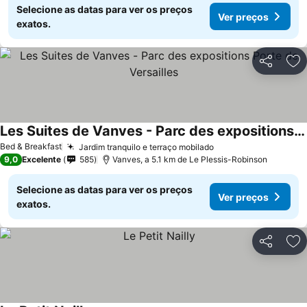
Selecione as datas para ver os preços
Ver preços
exatos.
Partilhar
Ad
Les Suites de Vanves - Parc des expositions Porte de Versailles
Bed & Breakfast
Jardim tranquilo e terraço mobilado
9,0
Excelente
585
Vanves, a 5.1 km de Le Plessis-Robinson
Selecione as datas para ver os preços
Ver preços
exatos.
Partilhar
Ad