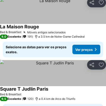
Partilhar
Ad
La Maison Rouge
Bed & Breakfast
Móveis antigos selecionados
9,0
Excelente
191
a 3.5 km de Notre-Dame Cathedral
Selecione as datas para ver os preços
Ver preços
exatos.
Partilhar
Ad
Square T Judlin Paris
Bed & Breakfast
9,5
Excelente
120
a 0.4 km de Arco do Triunfo