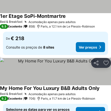
1er Etage SoPi-Montmartre
Bed & Breakfast
Acomodação apenas para adultos
9,5
Excelente
858
Paris, a 12.1 km de Le Plessis-Robinson
€ 218
De
Consulte os preços de
8 sites
Ver preços
Partilhar
Ad
My Home For You Luxury B&B Adults Only
Bed & Breakfast
Acomodação apenas para adultos
9,2
Excelente
706
Paris, a 11.7 km de Le Plessis-Robinson
Selecione as datas para ver os preços