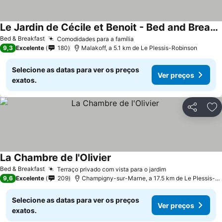
Le Jardin de Cécile et Benoit - Bed and Breakfast
Bed & Breakfast
Comodidades para a família
9,3
Excelente
180
Malakoff, a 5.1 km de Le Plessis-Robinson
Selecione as datas para ver os preços
Ver preços
exatos.
Partilhar
Ad
La Chambre de l'Olivier
Bed & Breakfast
Terraço privado com vista para o jardim
9,6
Excelente
209
Champigny-sur-Marne, a 17.5 km de Le Plessis-Robinson
Selecione as datas para ver os preços
Ver preços
exatos.