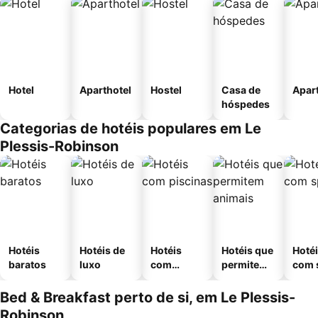
Hotel
Aparthotel
Hostel
Casa de
Apar
hóspedes
Categorias de hotéis populares em Le
Plessis-Robinson
Hotéis
Hotéis de
Hotéis
Hotéis que
Hoté
baratos
luxo
com
permitem
com 
piscinas
animais
Bed & Breakfast perto de si, em Le Plessis-
Robinson