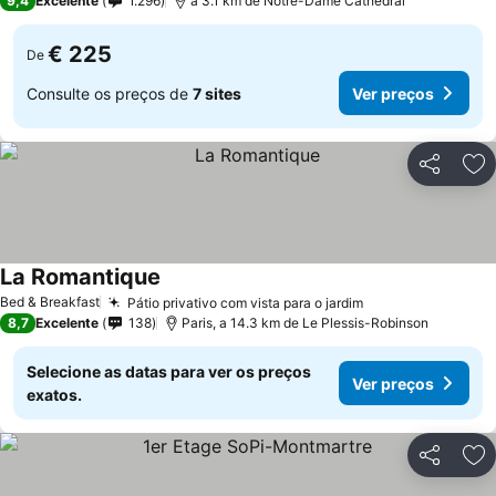
9,4
Excelente
1.296
a 3.1 km de Notre-Dame Cathedral
€ 225
De
Consulte os preços de
7 sites
Ver preços
Partilhar
Ad
La Romantique
Bed & Breakfast
Pátio privativo com vista para o jardim
8,7
Excelente
138
Paris, a 14.3 km de Le Plessis-Robinson
Selecione as datas para ver os preços
Ver preços
exatos.
Partilhar
Ad