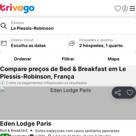
Favoritos
Iniciar
Me
Destino
Le Plessis-Robinson
Check-in/out
Hóspedes e quartos
Escolha as datas
2 hóspedes, 1 quarto.
Ordenar
Filtrar
Mapa
Compare preços de Bed & Breakfast em Le
Plessis-Robinson, França
Como os pagamentos influenciam os resultados
Partilhar
Ad
Eden Lodge Paris
Bed & Breakfast
Suítes espaçosas com vasos sanitários japoneses