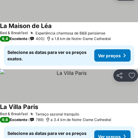
La Maison de Léa
Bed & Breakfast
Experiência charmosa de B&B parisiense
9,4
Excelente
400
a 1.8 km de Notre-Dame Cathedral
Selecione as datas para ver os preços
Ver preços
exatos.
Partilhar
Ad
La Villa Paris
Bed & Breakfast
Terraço sazonal tranquilo
9,8
Excelente
789
a 3.4 km de Notre-Dame Cathedral
Selecione as datas para ver os preços
Ver preços