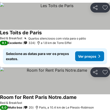
Partilhar
Ad
Les Toits de Paris
Bed & Breakfast
Quartos silenciosos com vista para o pátio
9,1
Excelente
324
a 1.8 km de Torre Eiffel
Selecione as datas para ver os preços
Ver preços
exatos.
Partilhar
Ad
Room for Rent Paris Notre.dame
Bed & Breakfast
8,0
Muito boa
20
Paris, a 10.4 km de Le Plessis-Robinson