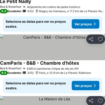
Le Petit Nailly
Bed & Breakfast
Alojamento em celeiro de pedra histórico
9,4
Excelente
432
Magny les Hameaux, a 17.2 km de Le Plessis-Robinson
Selecione as datas para ver os preços
Ver preços
exatos.
Partilhar
Ad
CamParis - B&B - Chambre d'hôtes
Bed & Breakfast
Edifício parisiense chique do século XIX
9,5
Excelente
305
Paris, a 10.9 km de Le Plessis-Robinson
Selecione as datas para ver os preços
Ver preços
exatos.
Partilhar
Ad