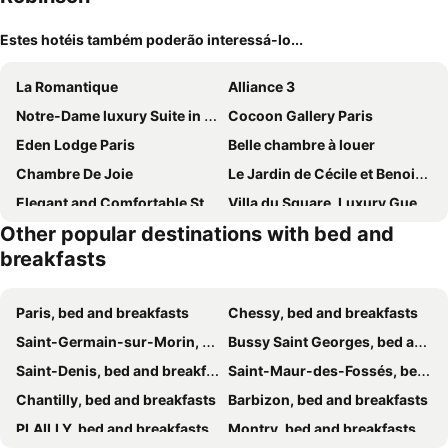
Estes hotéis também poderão interessá-lo...
La Romantique
Alliance 3
Notre-Dame luxury Suite in Saint-germain des prés Latin quarter
Cocoon Gallery Paris
Eden Lodge Paris
Belle chambre à louer
Chambre De Joie
Le Jardin de Cécile et Benoit - Bed and Breakfast
Elegant and Comfortable Studio Jouvenet
Villa du Square, Luxury Guest House
Other popular destinations with bed and
Cosy Apartment Near Eiffel Tour
Charming Room with shared space close to PARIS - Chambres Confort avec espaces partagés proche de PARIS
breakfasts
BED and BREAKFAST PARIS QUARTIER CHAMPS-ÉLYSÉES
52 Clichy
Entre ville et campagne
Gay Bed & Breakfast
Paris, bed and breakfasts
Chessy, bed and breakfasts
Chez Pépé Merle - Chambres d'hôtes au cœur de Paris
L’Evidence
Saint-Germain-sur-Morin, bed and breakfasts
Bussy Saint Georges, bed and breakfasts
Saint-Denis, bed and breakfasts
Saint-Maur-des-Fossés, bed and breakfasts
Chantilly, bed and breakfasts
Barbizon, bed and breakfasts
PLAILLY, bed and breakfasts
Montry, bed and breakfasts