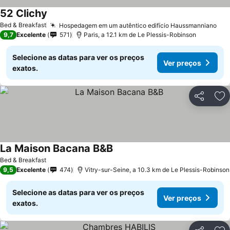
52 Clichy
Bed & Breakfast
Hospedagem em um autêntico edifício Haussmanniano
9,7
Excelente
571
Paris, a 12.1 km de Le Plessis-Robinson
Selecione as datas para ver os preços
Ver preços
exatos.
Partilhar
Ad
La Maison Bacana B&B
Bed & Breakfast
9,5
Excelente
474
Vitry-sur-Seine, a 10.3 km de Le Plessis-Robinson
Selecione as datas para ver os preços
Ver preços
exatos.