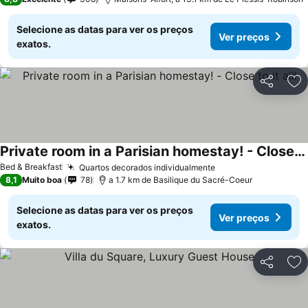
Selecione as datas para ver os preços
Ver preços
exatos.
Partilhar
Ad
Private room in a Parisian homestay! - Close to it all!
Bed & Breakfast
Quartos decorados individualmente
8,1
Muito boa
78
a 1.7 km de Basilique du Sacré-Coeur
Selecione as datas para ver os preços
Ver preços
exatos.
Partilhar
Ad