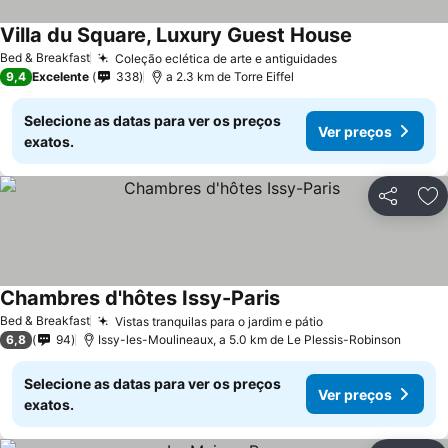
Villa du Square, Luxury Guest House
Bed & Breakfast
Coleção eclética de arte e antiguidades
9,4
Excelente
338
a 2.3 km de Torre Eiffel
Selecione as datas para ver os preços
Ver preços
exatos.
Partilhar
Ad
Chambres d'hôtes Issy-Paris
Bed & Breakfast
Vistas tranquilas para o jardim e pátio
6,8
94
Issy-les-Moulineaux, a 5.0 km de Le Plessis-Robinson
Selecione as datas para ver os preços
Ver preços
exatos.