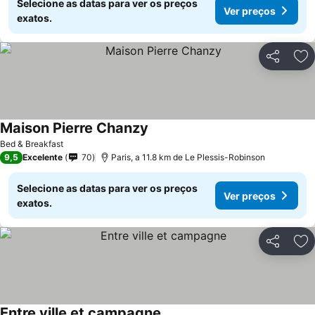
Selecione as datas para ver os preços
Ver preços
exatos.
Partilhar
Ad
Maison Pierre Chanzy
Bed & Breakfast
9,5
Excelente
70
Paris, a 11.8 km de Le Plessis-Robinson
Selecione as datas para ver os preços
Ver preços
exatos.
Partilhar
Ad
Entre ville et campagne