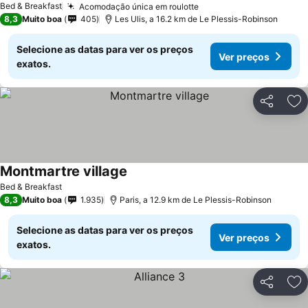
Bed & Breakfast
Acomodação única em roulotte
8,3
Muito boa
405
Les Ulis, a 16.2 km de Le Plessis-Robinson
Selecione as datas para ver os preços
Ver preços
exatos.
Partilhar
Ad
Montmartre village
Bed & Breakfast
8,3
Muito boa
1.935
Paris, a 12.9 km de Le Plessis-Robinson
Selecione as datas para ver os preços
Ver preços
exatos.
Partilhar
Ad