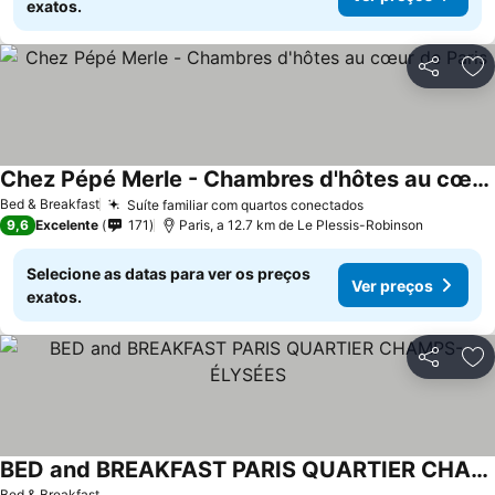
exatos.
Partilhar
Ad
Chez Pépé Merle - Chambres d'hôtes au cœur de Paris
Bed & Breakfast
Suíte familiar com quartos conectados
9,6
Excelente
171
Paris, a 12.7 km de Le Plessis-Robinson
Selecione as datas para ver os preços
Ver preços
exatos.
Partilhar
Ad
BED and BREAKFAST PARIS QUARTIER CHAMPS-ÉLYSÉES
Bed & Breakfast