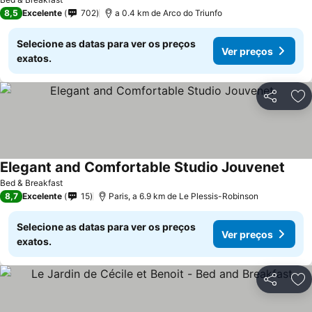
8,5
Excelente
702
a 0.4 km de Arco do Triunfo
Selecione as datas para ver os preços
Ver preços
exatos.
Partilhar
Ad
Elegant and Comfortable Studio Jouvenet
Bed & Breakfast
8,7
Excelente
15
Paris, a 6.9 km de Le Plessis-Robinson
Selecione as datas para ver os preços
Ver preços
exatos.
Partilhar
Ad