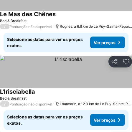
Le Mas des Chênes
Bed & Breakfast
/
Rognes, a 6.6 km de Le Puy-Sainte-Réparade
Pontuação não disponível
Selecione as datas para ver os preços
Ver preços
exatos.
Partilhar
Ad
L'Irisciabella
Bed & Breakfast
/
Lourmarin, a 12.0 km de Le Puy-Sainte-Réparade
Pontuação não disponível
Selecione as datas para ver os preços
Ver preços
exatos.