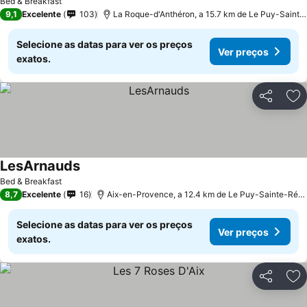
Bed & Breakfast
9,1
Excelente
103
La Roque-d'Anthéron, a 15.7 km de Le Puy-Sainte-Réparade
Selecione as datas para ver os preços
Ver preços
exatos.
Partilhar
Ad
LesArnauds
Bed & Breakfast
8,7
Excelente
16
Aix-en-Provence, a 12.4 km de Le Puy-Sainte-Réparade
Selecione as datas para ver os preços
Ver preços
exatos.
Partilhar
Ad