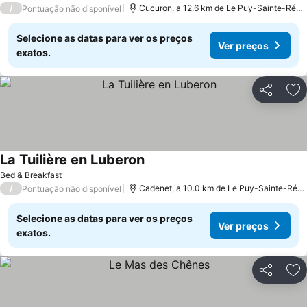
/
Cucuron, a 12.6 km de Le Puy-Sainte-Réparade
Pontuação não disponível
Selecione as datas para ver os preços
Ver preços
exatos.
Partilhar
Ad
La Tuilière en Luberon
Bed & Breakfast
/
Cadenet, a 10.0 km de Le Puy-Sainte-Réparade
Pontuação não disponível
Selecione as datas para ver os preços
Ver preços
exatos.
Partilhar
Ad