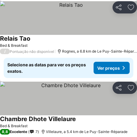
Partilhar
Ad
Relais Tao
Bed & Breakfast
/
Rognes, a 6.8 km de Le Puy-Sainte-Réparade
Pontuação não disponível
Selecione as datas para ver os preços
Ver preços
exatos.
Partilhar
Ad
Chambre Dhote Villelaure
Bed & Breakfast
8,8
Excelente
7
Villelaure, a 5.4 km de Le Puy-Sainte-Réparade