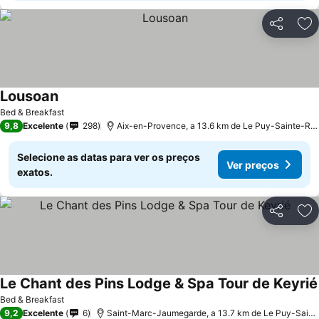
Partilhar
Ad
Lousoan
Bed & Breakfast
9,8
Excelente
298
Aix-en-Provence, a 13.6 km de Le Puy-Sainte-Réparade
Selecione as datas para ver os preços
Ver preços
exatos.
Partilhar
Ad
Le Chant des Pins Lodge & Spa Tour de Keyrié
Bed & Breakfast
9,2
Excelente
6
Saint-Marc-Jaumegarde, a 13.7 km de Le Puy-Sainte-Réparade