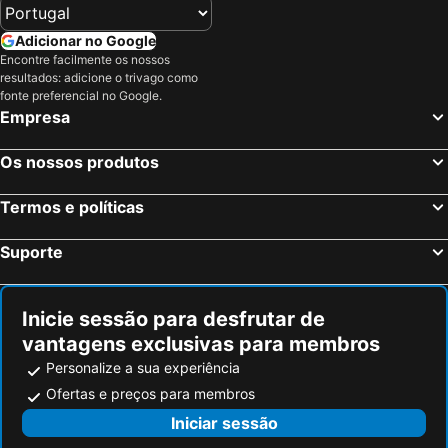
Roussillon, bed and breakfasts
Gargas, bed and breakfasts
Adicionar no Google
Le Thor, bed and breakfasts
Saint-Saturnin-les-Apt, bed and breakfasts
Encontre facilmente os nossos
resultados: adicione o trivago como
Saint-Didier, bed and breakfasts
Pertuis, bed and breakfasts
fonte preferencial no Google.
Puget, bed and breakfasts
Robion, bed and breakfasts
Empresa
Lagnes, bed and breakfasts
Carry-le-Rouet, bed and breakfasts
Os nossos produtos
Gémenos, bed and breakfasts
Saint-Cannat, bed and breakfasts
Mormoiron, bed and breakfasts
Ollières, bed and breakfasts
Termos e políticas
Villars, bed and breakfasts
Rognes, bed and breakfasts
Suporte
Istres, bed and breakfasts
Tourves, bed and breakfasts
Inicie sessão para desfrutar de
vantagens exclusivas para membros
Personalize a sua experiência
Ofertas e preços para membros
Iniciar sessão