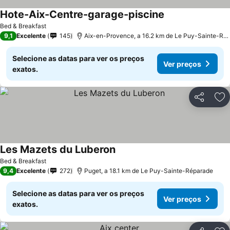
Hote-Aix-Centre-garage-piscine
Bed & Breakfast
9,1
Excelente
145
Aix-en-Provence, a 16.2 km de Le Puy-Sainte-Réparade
Selecione as datas para ver os preços
Ver preços
exatos.
Partilhar
Ad
Les Mazets du Luberon
Bed & Breakfast
9,4
Excelente
272
Puget, a 18.1 km de Le Puy-Sainte-Réparade
Selecione as datas para ver os preços
Ver preços
exatos.