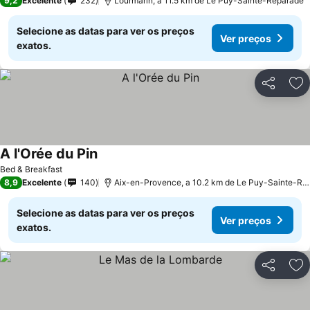
9,2
Excelente
232
Lourmarin, a 11.5 km de Le Puy-Sainte-Réparade
Selecione as datas para ver os preços
Ver preços
exatos.
Partilhar
Ad
A l'Orée du Pin
Bed & Breakfast
8,9
Excelente
140
Aix-en-Provence, a 10.2 km de Le Puy-Sainte-Réparade
Selecione as datas para ver os preços
Ver preços
exatos.
Partilhar
Ad