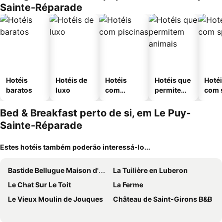
Sainte-Réparade
Hotéis
Hotéis de
Hotéis
Hotéis que
Hoté
baratos
luxo
com
permitem
com 
piscinas
animais
Bed & Breakfast perto de si, em Le Puy-
Sainte-Réparade
Estes hotéis também poderão interessá-lo...
Bastide Bellugue Maison d'hôtes réseau Bienvenue à La Ferme à 3 minutes de Lourmarin
La Tuilière en Luberon
Le Chat Sur Le Toit
La Ferme
Le Vieux Moulin de Jouques
Château de Saint-Girons B&B