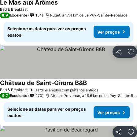
Le Mas aux Arômes
Bed & Breakfast
8,9
Excelente
154
Puget, a 17.4 km de Le Puy-Sainte-Réparade
Selecione as datas para ver os preços
Ver preços
exatos.
Partilhar
Ad
Château de Saint-Girons B&B
Bed & Breakfast
Jardins amplos com plátanos antigos
9,7
Excelente
270
Aix-en-Provence, a 18.6 km de Le Puy-Sainte-Réparade
Selecione as datas para ver os preços
Ver preços
exatos.
Partilhar
Ad