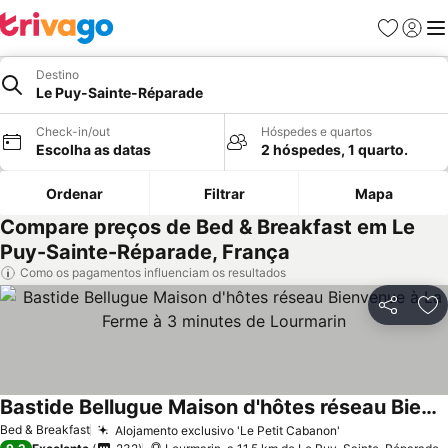
Favoritos
Iniciar
Me
Destino
Le Puy-Sainte-Réparade
Check-in/out
Hóspedes e quartos
Escolha as datas
2 hóspedes, 1 quarto.
Ordenar
Filtrar
Mapa
Compare preços de Bed & Breakfast em Le
Puy-Sainte-Réparade, França
Como os pagamentos influenciam os resultados
Partilhar
Ad
Bastide Bellugue Maison d'hôtes réseau Bienvenue à La Ferme à 3 minutes de Lourmarin
Bed & Breakfast
Alojamento exclusivo 'Le Petit Cabanon'