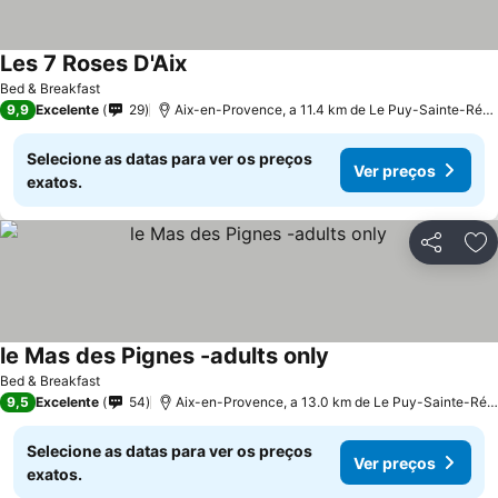
Les 7 Roses D'Aix
Bed & Breakfast
9,9
Excelente
29
Aix-en-Provence, a 11.4 km de Le Puy-Sainte-Réparade
Selecione as datas para ver os preços
Ver preços
exatos.
Partilhar
Ad
le Mas des Pignes -adults only
Bed & Breakfast
9,5
Excelente
54
Aix-en-Provence, a 13.0 km de Le Puy-Sainte-Réparade
Selecione as datas para ver os preços
Ver preços
exatos.