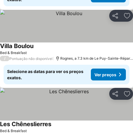
Partilhar
Ad
Villa Boulou
Bed & Breakfast
/
Rognes, a 7.3 km de Le Puy-Sainte-Réparade
Pontuação não disponível
Selecione as datas para ver os preços
Ver preços
exatos.
Partilhar
Ad
Les Chêneslierres
Bed & Breakfast