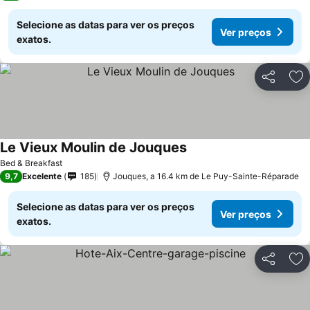
Selecione as datas para ver os preços
Ver preços
exatos.
Partilhar
Ad
Le Vieux Moulin de Jouques
Bed & Breakfast
9,7
Excelente
185
Jouques, a 16.4 km de Le Puy-Sainte-Réparade
Selecione as datas para ver os preços
Ver preços
exatos.
Partilhar
Ad