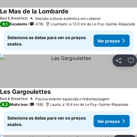
Le Mas de la Lombarde
Bed & Breakfast
Imersão cultural autêntica em Luberon
9,1
Excelente
478
Lourmarin, a 12.0 km de Le Puy-Sainte-Réparade
Selecione as datas para ver os preços
Ver preços
exatos.
Partilhar
Ad
Les Gargoulettes
Bed & Breakfast
Piscina exterior aquecida e hidromassagem
8,2
Muito boa
158
Lauris, a 16.4 km de Le Puy-Sainte-Réparade
Selecione as datas para ver os preços
Ver preços
exatos.