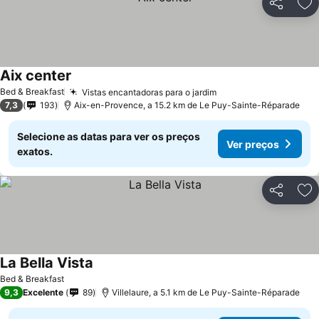
Partilhar
Ad
Aix center
Bed & Breakfast
Vistas encantadoras para o jardim
7,3
193
Aix-en-Provence, a 15.2 km de Le Puy-Sainte-Réparade
Selecione as datas para ver os preços
Ver preços
exatos.
Partilhar
Ad
La Bella Vista
Bed & Breakfast
9,3
Excelente
89
Villelaure, a 5.1 km de Le Puy-Sainte-Réparade