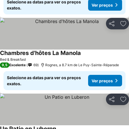
Selecione as datas para ver os preços
Ver preços
exatos.
Partilhar
Ad
Chambres d'hôtes La Manola
Bed & Breakfast
9,5
Excelente
69
Rognes, a 8.7 km de Le Puy-Sainte-Réparade
Selecione as datas para ver os preços
Ver preços
exatos.
Partilhar
Ad
Un Patio en Luberon