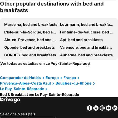
Other popular destinations with bed and
breakfasts
Marselha, bed and breakfasts
Lourmarin, bed and breakfasts
L'Isle-sur-la-Sorgue, bed and breakfasts
Fontaine-de-Vaucluse, bed and breakfasts
Aix-en-Provence, bed and breakfasts
Apt, bed and breakfasts
Oppède, bed and breakfasts
Valensole, bed and breakfasts
GORDES, bed and breakfasts
Aubagne, bed and breakfasts
Marignane, bed and breakfasts
Forcalquier, bed and breakfasts
Ver todas as estadias em Le Puy-Sainte-Réparade
Bonnieux, bed and breakfasts
Cabriès, bed and breakfasts
Comparador de Hotéis
Europa
França
Niozelles, bed and breakfasts
Vaucluse, bed and breakfasts
Provença-Alpes-Costa Azul
Bouches-du-Rhône
Plan-d'Orgon, bed and breakfasts
Saumane-de-Vaucluse, bed and breakfasts
Le Puy-Sainte-Réparade
Cavaillon, bed and breakfasts
Ensuès-la-Redonne, bed and breakfasts
Bed & Breakfast em Le Puy-Sainte-Réparade
Murs, bed and breakfasts
Saint-Maximin-la-Sainte-Baume, bed and breakfasts
Facebook
Twitter
Insta
Yo
Pernes-les-Fontaines, bed and breakfasts
Sault, bed and breakfasts
Selecione o seu país
Lauris, bed and breakfasts
Salon-de-Provence, bed and breakfasts