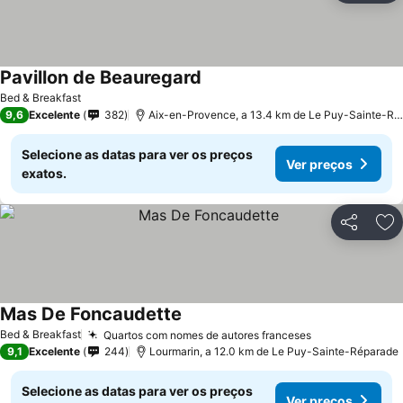
Pavillon de Beauregard
Bed & Breakfast
9,6
Excelente
382
Aix-en-Provence, a 13.4 km de Le Puy-Sainte-Réparade
Selecione as datas para ver os preços
Ver preços
exatos.
Partilhar
Ad
Mas De Foncaudette
Bed & Breakfast
Quartos com nomes de autores franceses
9,1
Excelente
244
Lourmarin, a 12.0 km de Le Puy-Sainte-Réparade
Selecione as datas para ver os preços
Ver preços