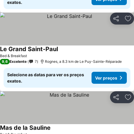
exatos.
Partilhar
Ad
Le Grand Saint-Paul
Bed & Breakfast
9,6
Excelente
7
Rognes, a 8.3 km de Le Puy-Sainte-Réparade
Selecione as datas para ver os preços
Ver preços
exatos.
Partilhar
Ad
Mas de la Sauline