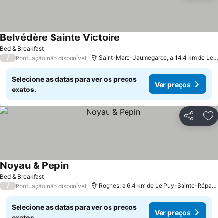
Belvédère Sainte Victoire
Bed & Breakfast
/
Saint-Marc-Jaumegarde, a 14.4 km de Le Puy-Sainte-Réparade
Pontuação não disponível
Selecione as datas para ver os preços
Ver preços
exatos.
Partilhar
Ad
Noyau & Pepin
Bed & Breakfast
/
Rognes, a 6.4 km de Le Puy-Sainte-Réparade
Pontuação não disponível
Selecione as datas para ver os preços
Ver preços
exatos.