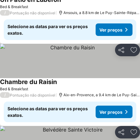
Bed & Breakfast
/
Ansouis, a 8.8 km de Le Puy-Sainte-Réparade
Pontuação não disponível
Selecione as datas para ver os preços
Ver preços
exatos.
Partilhar
Ad
Chambre du Raisin
Bed & Breakfast
/
Aix-en-Provence, a 9.4 km de Le Puy-Sainte-Réparade
Pontuação não disponível
Selecione as datas para ver os preços
Ver preços
exatos.
Partilhar
Ad