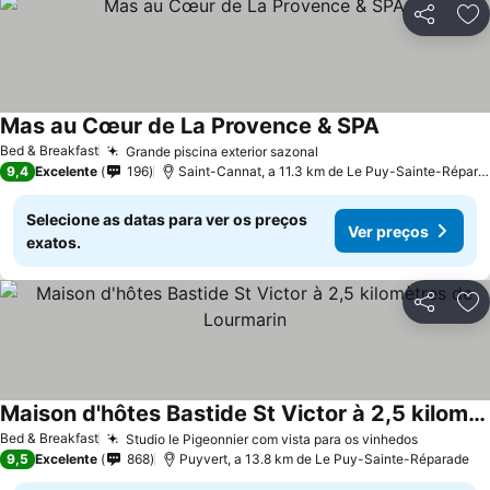
Partilhar
Ad
Mas au Cœur de La Provence & SPA
Bed & Breakfast
Grande piscina exterior sazonal
9,4
Excelente
196
Saint-Cannat, a 11.3 km de Le Puy-Sainte-Réparade
Selecione as datas para ver os preços
Ver preços
exatos.
Partilhar
Ad
Maison d'hôtes Bastide St Victor à 2,5 kilomètres de Lourmarin
Bed & Breakfast
Studio le Pigeonnier com vista para os vinhedos
9,5
Excelente
868
Puyvert, a 13.8 km de Le Puy-Sainte-Réparade