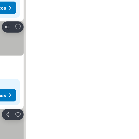
ços
Adicionar aos favoritos
Partilhar
ços
Adicionar aos favoritos
Partilhar