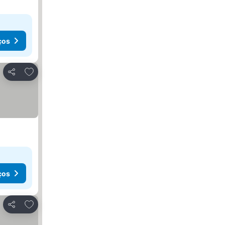
ços
Adicionar aos favoritos
Partilhar
ços
Adicionar aos favoritos
Partilhar