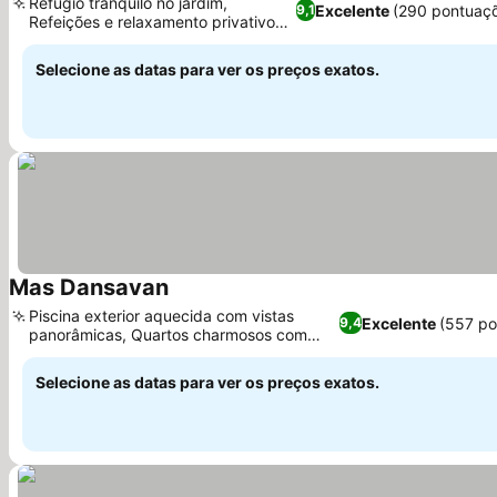
Refúgio tranquilo no jardim,
Excelente
(290 pontuaç
9,1
Refeições e relaxamento privativos
ao ar livre
Selecione as datas para ver os preços exatos.
Mas Dansavan
Piscina exterior aquecida com vistas
Excelente
(557 po
9,4
panorâmicas, Quartos charmosos com
decoração única
Selecione as datas para ver os preços exatos.