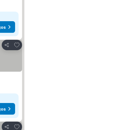
ços
Adicionar aos favoritos
Partilhar
ços
Adicionar aos favoritos
Partilhar