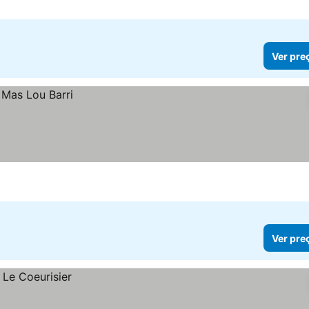
Ver pre
Ver pre