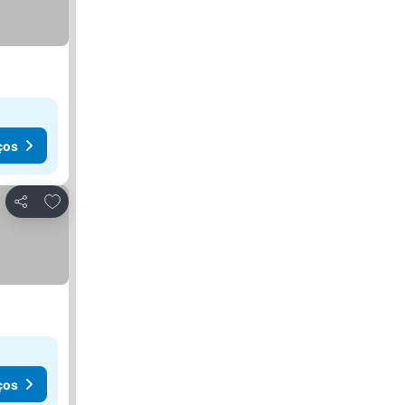
ços
Adicionar aos favoritos
Partilhar
ços