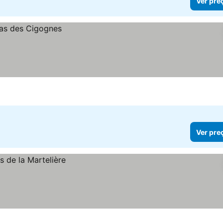
Ver pre
Ver pre