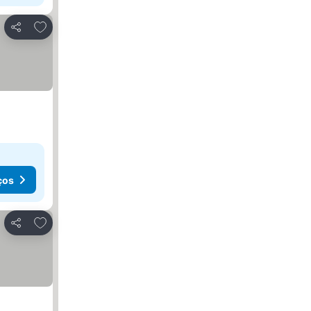
Adicionar aos favoritos
Partilhar
ços
Adicionar aos favoritos
Partilhar