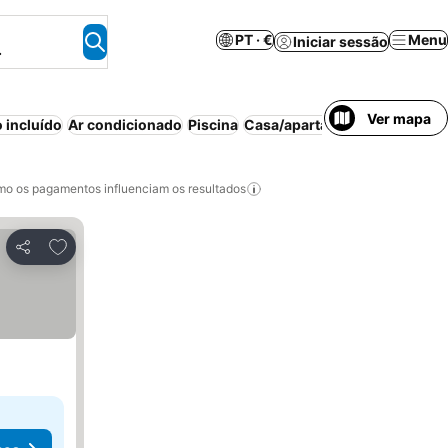
PT · €
Menu
Iniciar sessão
.
Ver mapa
 incluído
Ar condicionado
Piscina
Casa/apartamento inteiro
Es
o os pagamentos influenciam os resultados
Adicionar aos favoritos
Partilhar