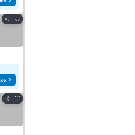
ços
Adicionar aos favoritos
Partilhar
ços
Adicionar aos favoritos
Partilhar