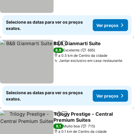
Selecione as datas para ver os preços
Ver preços
exatos.
B&B Gianmarti Suite
Partilhar
Adicionar aos favoritos
Ver p
8,9
Excelente
695
a 0.5 km de Centro da cidade
Jantar exclusivo em casa-restaurante
Ver 
Selecione as datas para ver os preços
Ver preços
exatos.
Trilogy Prestige - Central
Partilhar
Adicionar aos favoritos
Premium Suites
Ver preços
8,1
Muito boa
715
a 0.1 km de Centro da cidade