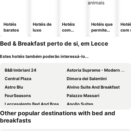
Hotéis
Hotéis de
Hotéis
Hotéis que
Hoté
baratos
luxo
com
permitem
com 
piscinas
animais
Bed & Breakfast perto de si, em Lecce
Estes hotéis também poderão interessá-lo...
B&B Imbriani 24
Astoria Supreme - Modern Boutique Suites
Central Plaza
Dimora dei Salentini
Astro Blu
Alvino Suite And Breakfast
FourSeasons
Palazzo Massari
Leccesalento Bed And Breakfast
Apollo Suites
Other popular destinations with bed and
B&B I sei volti Lecce
Dimora San Biagio Suites&Apartment
breakfasts
Palazzo Belsanti
Santacroce Luxury Rooms
Villa Domus Salento Suites & Rooms con parcheggio privato in loco
A Class