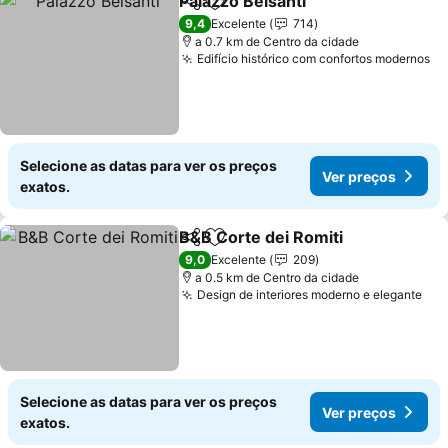
Palazzo Belsanti
Partilhar
Adicionar aos favoritos
Ver preço
9,4
Excelente
714
a 0.7 km de Centro da cidade
Edifício histórico com confortos modernos
Ve
Selecione as datas para ver os preços
Ver preços
exatos.
B&B Corte dei Romiti
Partilhar
Adicionar aos favoritos
Ver p
9,0
Excelente
209
a 0.5 km de Centro da cidade
Design de interiores moderno e elegante
Ver
Selecione as datas para ver os preços
Ver preços
exatos.