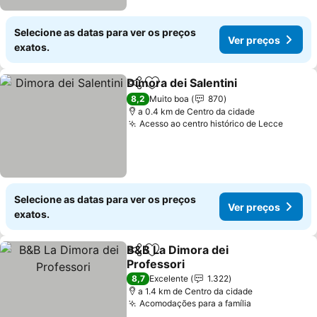
Selecione as datas para ver os preços
Ver preços
exatos.
Dimora dei Salentini
Partilhar
Adicionar aos favoritos
Ver pr
8,2
Muito boa
870
a 0.4 km de Centro da cidade
Acesso ao centro histórico de Lecce
Ver p
Selecione as datas para ver os preços
Ver preços
exatos.
B&B La Dimora dei
Partilhar
Adicionar aos favoritos
Professori
Ver preços
8,7
Excelente
1.322
a 1.4 km de Centro da cidade
Acomodações para a família
Ver preços