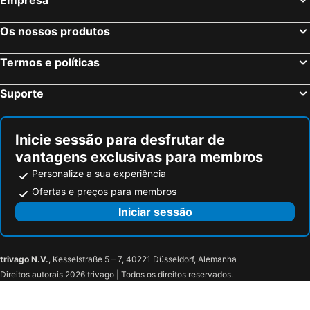
Lequile, bed and breakfasts
Campi Salentina, bed and breakfasts
DIMI HOUSE B&B
Last Minute
Cavallino, bed and breakfasts
Vernole, bed and breakfasts
Casa Mamma Elvira
B&B Acanto Lecce
Os nossos produtos
Ortelle, bed and breakfasts
San Cesario di Lecce, bed and breakfasts
La Fontanella
Termos e políticas
Diso, bed and breakfasts
Santa Cesarea Terme, bed and breakfasts
Sannicola, bed and breakfasts
Muro Leccese, bed and breakfasts
Suporte
Giurdignano, bed and breakfasts
Squinzano, bed and breakfasts
Specchia, bed and breakfasts
Corigliano d'Otranto, bed and breakfasts
Inicie sessão para desfrutar de
vantagens exclusivas para membros
Personalize a sua experiência
Ofertas e preços para membros
Iniciar sessão
trivago N.V.
, Kesselstraße 5 – 7, 40221 Düsseldorf, Alemanha
Direitos autorais 2026 trivago | Todos os direitos reservados.