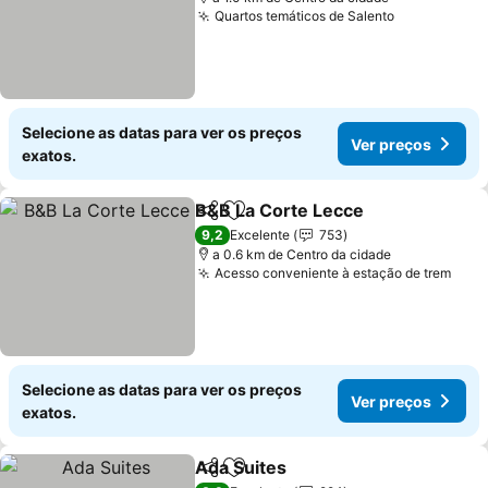
Quartos temáticos de Salento
Ver preços
Selecione as datas para ver os preços
Ver preços
exatos.
B&B La Corte Lecce
Partilhar
Adicionar aos favoritos
Ver pr
9,2
Excelente
753
a 0.6 km de Centro da cidade
Acesso conveniente à estação de trem
Ver 
Selecione as datas para ver os preços
Ver preços
exatos.
Ada Suites
Partilhar
Adicionar aos favoritos
Ver preços