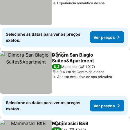
Experiência romântica de spa
Ver preços
Selecione as datas para ver os preços
Ver preços
exatos.
Dimora San Biagio
Partilhar
Adicionar aos favoritos
Suites&Apartment
Ver preços
8,3
Muito boa
1.017
a 0.4 km de Centro da cidade
Acesso exclusivo ao spa privativo
Ver pre
Selecione as datas para ver os preços
Ver preços
exatos.
Mammasisi B&B
Partilhar
Adicionar aos favoritos
Ver preço
7,6
Boa
1.033