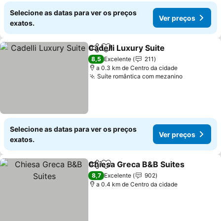
Selecione as datas para ver os preços
Ver preços
exatos.
Cadelli Luxury Suite
Partilhar
Adicionar aos favoritos
Ver pr
8,5
Excelente
211
a 0.3 km de Centro da cidade
Suíte romântica com mezanino
Ver preço
Selecione as datas para ver os preços
Ver preços
exatos.
Chiesa Greca B&B Suites
Partilhar
Adicionar aos favoritos
V
8,7
Excelente
902
a 0.4 km de Centro da cidade