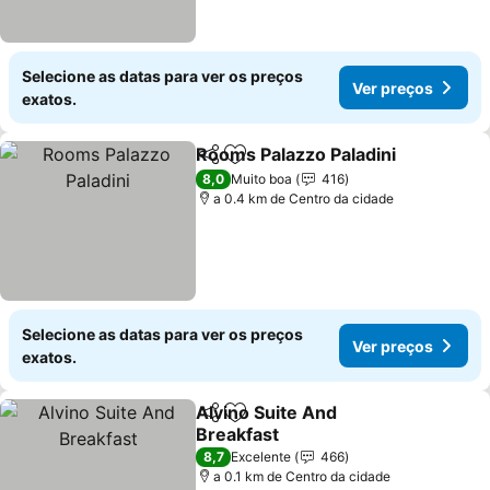
Selecione as datas para ver os preços
Ver preços
exatos.
Rooms Palazzo Paladini
Partilhar
Adicionar aos favoritos
Ve
8,0
Muito boa
416
a 0.4 km de Centro da cidade
Selecione as datas para ver os preços
Ver preços
exatos.
Alvino Suite And
Partilhar
Adicionar aos favoritos
Breakfast
Ver preços
8,7
Excelente
466
a 0.1 km de Centro da cidade