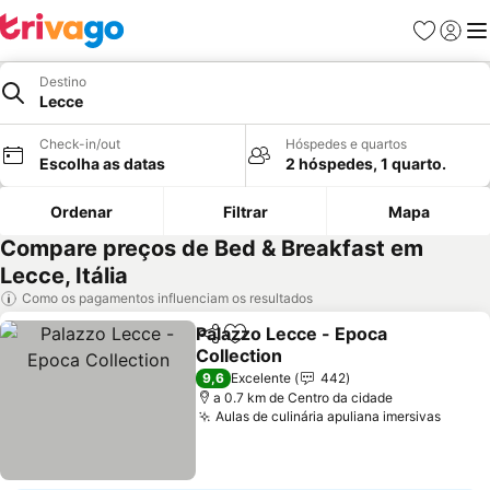
Favoritos
Iniciar
Me
Destino
Lecce
Check-in/out
Hóspedes e quartos
Escolha as datas
2 hóspedes, 1 quarto.
Ordenar
Filtrar
Mapa
Compare preços de Bed & Breakfast em
Lecce, Itália
Como os pagamentos influenciam os resultados
Palazzo Lecce - Epoca
Partilhar
Adicionar aos favoritos
Collection
Ver preços
9,6
Excelente
442
a 0.7 km de Centro da cidade
Aulas de culinária apuliana imersivas
Ver p