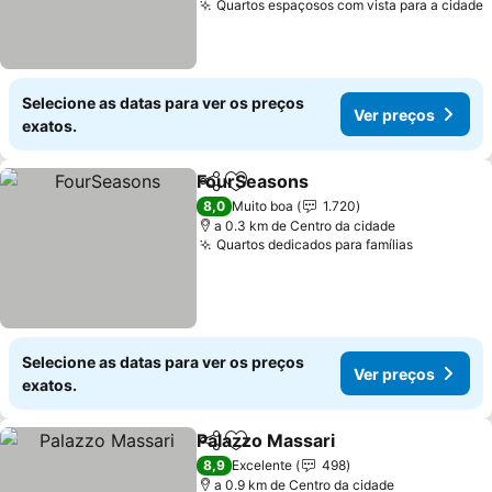
Quartos espaçosos com vista para a cidade
V
Selecione as datas para ver os preços
Ver preços
exatos.
FourSeasons
Partilhar
Adicionar aos favoritos
Ver preços
8,0
Muito boa
1.720
a 0.3 km de Centro da cidade
Quartos dedicados para famílias
Ver preç
Selecione as datas para ver os preços
Ver preços
exatos.
Palazzo Massari
Partilhar
Adicionar aos favoritos
Ver preço
8,9
Excelente
498
a 0.9 km de Centro da cidade