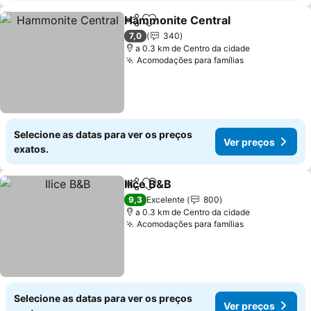
Hammonite Central
Partilhar
Adicionar aos favoritos
Ver pr
7,0
340
a 0.3 km de Centro da cidade
Acomodações para famílias
Ver preços
Selecione as datas para ver os preços
Ver preços
exatos.
Ilice B&B
Partilhar
Adicionar aos favoritos
Ver preços
9,3
Excelente
800
a 0.3 km de Centro da cidade
Acomodações para famílias
Ver preços
Selecione as datas para ver os preços
Ver preços