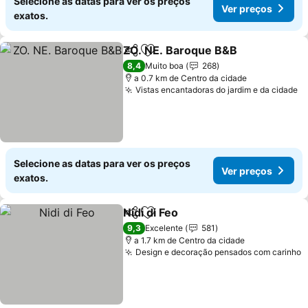
Selecione as datas para ver os preços
Ver preços
exatos.
ZO. NE. Baroque B&B
Partilhar
Adicionar aos favoritos
Ver 
8,4
Muito boa
268
a 0.7 km de Centro da cidade
Vistas encantadoras do jardim e da cidade
V
Selecione as datas para ver os preços
Ver preços
exatos.
Nidi di Feo
Partilhar
Adicionar aos favoritos
Ver preços
9,3
Excelente
581
a 1.7 km de Centro da cidade
Design e decoração pensados com carinho
V