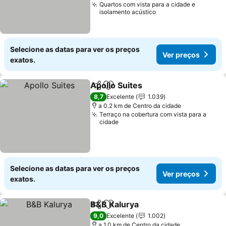
Quartos com vista para a cidade e
isolamento acústico
Selecione as datas para ver os preços
Ver preços
exatos.
Apollo Suites
Partilhar
Adicionar aos favoritos
Ver preços
8,7
Excelente
1.039
a 0.2 km de Centro da cidade
Terraço na cobertura com vista para a
cidade
Selecione as datas para ver os preços
Ver preços
exatos.
B&B Kalurya
Partilhar
Adicionar aos favoritos
Ver preços
9,0
Excelente
1.002
a 1.0 km de Centro da cidade