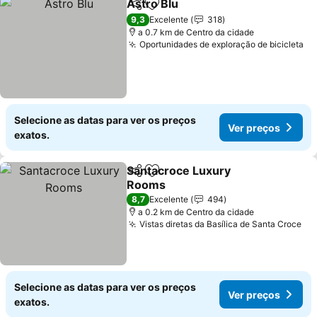
Astro Blu
Partilhar
Adicionar aos favoritos
Ver preços
9,3
Excelente
318
a 0.7 km de Centro da cidade
Oportunidades de exploração de bicicleta
Ve
Selecione as datas para ver os preços
Ver preços
exatos.
Santacroce Luxury
Partilhar
Adicionar aos favoritos
Rooms
Ver preços
8,7
Excelente
494
a 0.2 km de Centro da cidade
Vistas diretas da Basílica de Santa Croce
Ve
Selecione as datas para ver os preços
Ver preços
exatos.