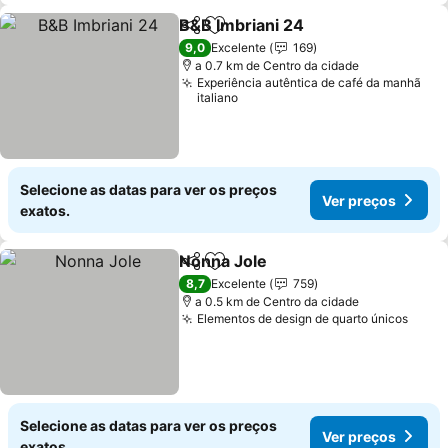
B&B Imbriani 24
Partilhar
Adicionar aos favoritos
Ver preço
9,0
Excelente
169
a 0.7 km de Centro da cidade
Experiência autêntica de café da manhã
italiano
Selecione as datas para ver os preços
Ver preços
exatos.
Nonna Jole
Partilhar
Adicionar aos favoritos
Ver preços
8,7
Excelente
759
a 0.5 km de Centro da cidade
Elementos de design de quarto únicos
Ver 
Selecione as datas para ver os preços
Ver preços
exatos.