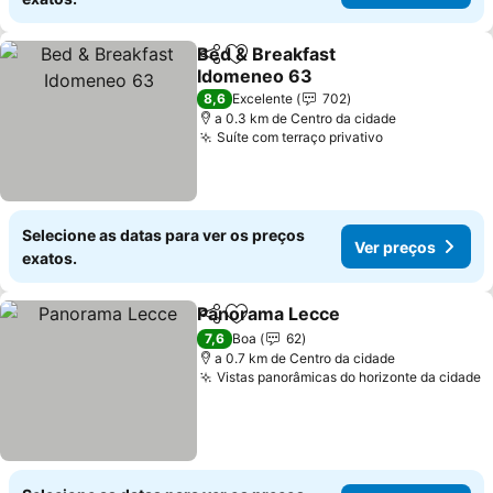
Bed & Breakfast
Partilhar
Adicionar aos favoritos
Idomeneo 63
Ver preços
8,6
Excelente
702
a 0.3 km de Centro da cidade
Suíte com terraço privativo
Ver preços
Selecione as datas para ver os preços
Ver preços
exatos.
Panorama Lecce
Partilhar
Adicionar aos favoritos
Ver preço
7,6
Boa
62
a 0.7 km de Centro da cidade
Vistas panorâmicas do horizonte da cidade
V