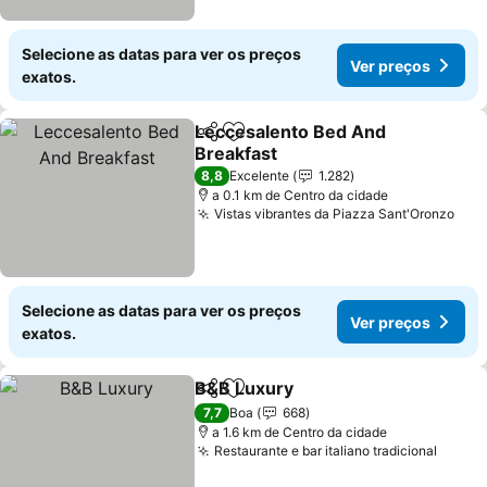
Selecione as datas para ver os preços
Ver preços
exatos.
Leccesalento Bed And
Partilhar
Adicionar aos favoritos
Breakfast
Ver preços
8,8
Excelente
1.282
a 0.1 km de Centro da cidade
Vistas vibrantes da Piazza Sant'Oronzo
Ver
Selecione as datas para ver os preços
Ver preços
exatos.
B&B Luxury
Partilhar
Adicionar aos favoritos
Ver preços
7,7
Boa
668
a 1.6 km de Centro da cidade
Restaurante e bar italiano tradicional
Ver p