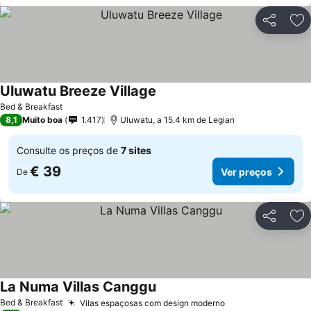
Partilhar
Ad
Uluwatu Breeze Village
Ver preços
Bed & Breakfast
8,1
Muito boa
1.417
Uluwatu, a 15.4 km de Legian
Consulte os preços de
7 sites
€ 39
Ver preços
De
Partilhar
Ad
La Numa Villas Canggu
Ver preços
Bed & Breakfast
Vilas espaçosas com design moderno
Ver preços