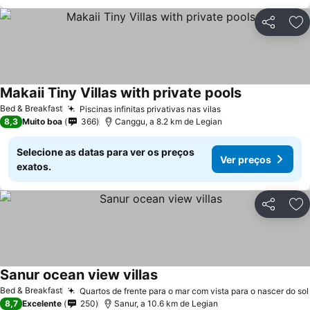
Partilhar
Ad
Makaii Tiny Villas with private pools
Ver preços
Bed & Breakfast
Piscinas infinitas privativas nas vilas
Ver preços
8,3
Muito boa
366
Canggu, a 8.2 km de Legian
Selecione as datas para ver os preços
Ver preços
exatos.
Partilhar
Ad
Sanur ocean view villas
Ver preços
Bed & Breakfast
Quartos de frente para o mar com vista para o nascer do sol
8,7
Excelente
250
Sanur, a 10.6 km de Legian