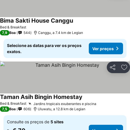
Bima Sakti House Canggu
Ver preços
Bed & Breakfast
7,9
Boa
544
Canggu, a 7.4 km de Legian
Selecione as datas para ver os preços
Ver preços
exatos.
Partilhar
Ad
Taman Asih Bingin Homestay
Ver preços
Bed & Breakfast
Jardins tropicais exuberantes e piscina
Ver preços
7,5
Boa
606
Uluwatu, a 12.8 km de Legian
Consulte os preços de
5 sites