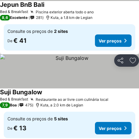
Jepun BnB Bali
Ver preços
Bed & Breakfast
Piscina exterior aberta todo o ano
Ver preços
8,6
Excelente
281
Kuta, a 1.8 km de Legian
Consulte os preços de
2 sites
€ 41
Ver preços
De
Partilhar
Ad
Suji Bungalow
Ver preços
Bed & Breakfast
Restaurante ao ar livre com culinária local
Ver preços
7,9
Boa
475
Kuta, a 2.0 km de Legian
Consulte os preços de
5 sites
€ 13
Ver preços
De