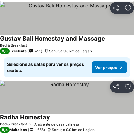
Partilhar
Ad
Gustav Bali Homestay and Massage
Ver preços
Bed & Breakfast
8,6
Excelente
421
Sanur, a 9.8 km de Legian
Selecione as datas para ver os preços
Ver preços
exatos.
Partilhar
Ad
Radha Homestay
Ver preços
Bed & Breakfast
Ambiente de casa balinesa
Ver preços
8,4
Muito boa
1.656
Sanur, a 9.9 km de Legian