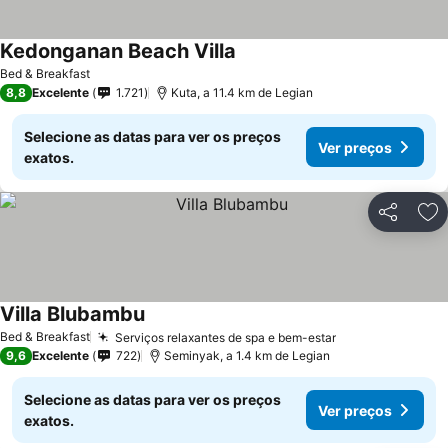
Kedonganan Beach Villa
Ver preços
Bed & Breakfast
8,8
Excelente
1.721
Kuta, a 11.4 km de Legian
Selecione as datas para ver os preços
Ver preços
exatos.
Partilhar
Ad
Villa Blubambu
Ver preços
Bed & Breakfast
Serviços relaxantes de spa e bem-estar
Ver preços
9,6
Excelente
722
Seminyak, a 1.4 km de Legian
Selecione as datas para ver os preços
Ver preços
exatos.