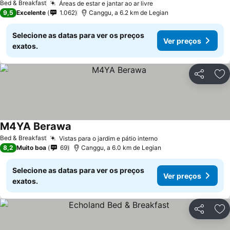
Bed & Breakfast
Áreas de estar e jantar ao ar livre
Ver preços
9,5
Excelente
1.062
Canggu, a 6.2 km de Legian
Selecione as datas para ver os preços
Ver preços
exatos.
Partilhar
Ad
M4YA Berawa
Ver preços
Bed & Breakfast
Vistas para o jardim e pátio interno
Ver preços
8,2
Muito boa
69
Canggu, a 6.0 km de Legian
Selecione as datas para ver os preços
Ver preços
exatos.
Partilhar
Ad