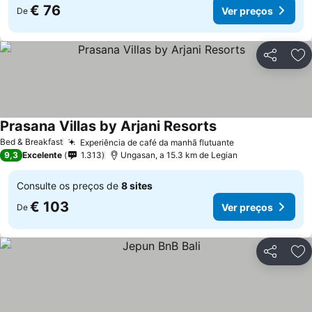
€ 76
Ver preços
De
Partilhar
Ad
Prasana Villas by Arjani Resorts
Ver preços
Bed & Breakfast
Experiência de café da manhã flutuante
Ver preços
9,3
Excelente
1.313
Ungasan, a 15.3 km de Legian
Consulte os preços de
8 sites
€ 103
Ver preços
De
Partilhar
Ad