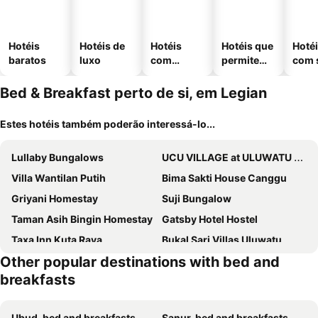
Hotéis
Hotéis de
Hotéis
Hotéis que
Hoté
baratos
luxo
com
permitem
com 
piscinas
animais
Bed & Breakfast perto de si, em Legian
Estes hotéis também poderão interessá-lo...
Lullaby Bungalows
UCU VILLAGE at ULUWATU JIMBARAN
Villa Wantilan Putih
Bima Sakti House Canggu
Griyani Homestay
Suji Bungalow
Taman Asih Bingin Homestay
Gatsby Hotel Hostel
Taxa Inn Kuta Raya
Bukal Sari Villas Uluwatu
Other popular destinations with bed and
Uluwatu Breeze Village
The Pande Hill Homestay
breakfasts
Casa D'Sami B & B
Ubud, bed and breakfasts
Sanur, bed and breakfasts