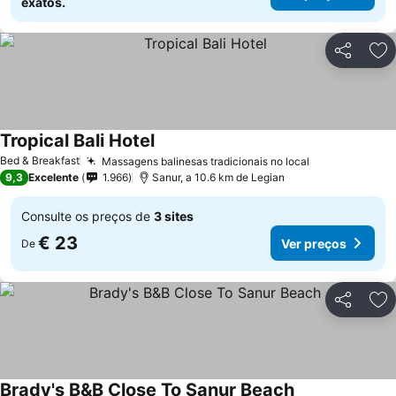
exatos.
Partilhar
Ad
Tropical Bali Hotel
Ver preços
Bed & Breakfast
Massagens balinesas tradicionais no local
Ver preços
9,3
Excelente
1.966
Sanur, a 10.6 km de Legian
Consulte os preços de
3 sites
€ 23
Ver preços
De
Partilhar
Ad
Brady's B&B Close To Sanur Beach