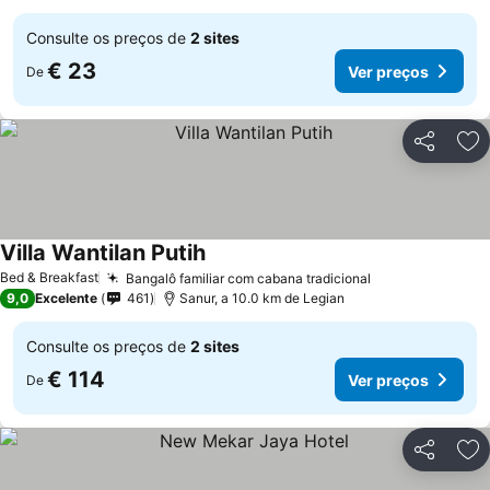
Consulte os preços de
2 sites
€ 23
Ver preços
De
Partilhar
Ad
Villa Wantilan Putih
Ver preços
Bed & Breakfast
Bangalô familiar com cabana tradicional
Ver preços
9,0
Excelente
461
Sanur, a 10.0 km de Legian
Consulte os preços de
2 sites
€ 114
Ver preços
De
Partilhar
Ad