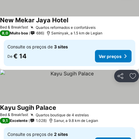
New Mekar Jaya Hotel
Ver preços
Bed & Breakfast
Quartos reformados e confortáveis
Ver preços
8,0
Muito boa
686
Seminyak, a 1.5 km de Legian
Consulte os preços de
3 sites
€ 14
Ver preços
De
Partilhar
Ad
Kayu Sugih Palace
Ver preços
Bed & Breakfast
Quartos boutique de 4 estrelas
Ver preços
9,1
Excelente
1.028
Sanur, a 9.8 km de Legian
Consulte os preços de
2 sites