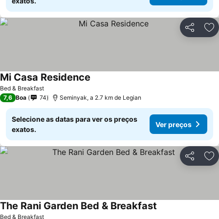
exatos.
Partilhar
Ad
Mi Casa Residence
Ver preços
Bed & Breakfast
7,6
Boa
74
Seminyak, a 2.7 km de Legian
Selecione as datas para ver os preços
Ver preços
exatos.
Partilhar
Ad
The Rani Garden Bed & Breakfast
Ver preços
Bed & Breakfast