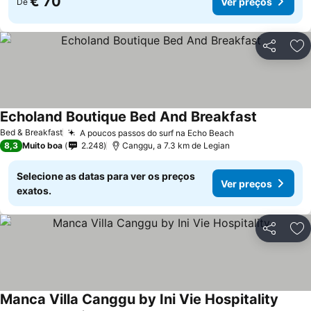
€ 70
Ver preços
De
Partilhar
Ad
Echoland Boutique Bed And Breakfast
Ver preço
Bed & Breakfast
A poucos passos do surf na Echo Beach
Ver preços
8,3
Muito boa
2.248
Canggu, a 7.3 km de Legian
Selecione as datas para ver os preços
Ver preços
exatos.
Partilhar
Ad
Manca Villa Canggu by Ini Vie Hospitality
Ver p