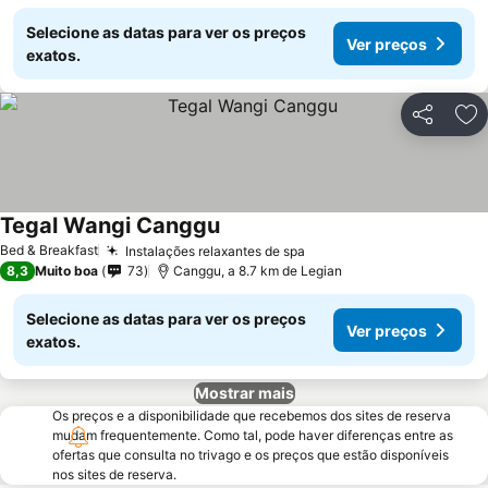
Selecione as datas para ver os preços
Ver preços
exatos.
Partilhar
Ad
Tegal Wangi Canggu
Ver preços
Bed & Breakfast
Instalações relaxantes de spa
Ver preços
8,3
Muito boa
73
Canggu, a 8.7 km de Legian
Selecione as datas para ver os preços
Ver preços
exatos.
Mostrar mais
Os preços e a disponibilidade que recebemos dos sites de reserva
mudam frequentemente. Como tal, pode haver diferenças entre as
ofertas que consulta no trivago e os preços que estão disponíveis
nos sites de reserva.