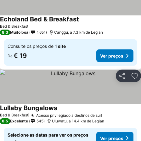
Echoland Bed & Breakfast
Ver preços
Bed & Breakfast
8,3
Muito boa
1.651
Canggu, a 7.3 km de Legian
Consulte os preços de
1 site
€ 19
Ver preços
De
Partilhar
Ad
Lullaby Bungalows
Ver preços
Bed & Breakfast
Acesso privilegiado a destinos de surf
Ver preços
8,5
Excelente
545
Uluwatu, a 14.4 km de Legian
Selecione as datas para ver os preços
Ver preços