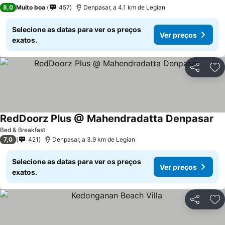
8,0
Muito boa
457
Denpasar, a 4.1 km de Legian
Selecione as datas para ver os preços
Ver preços
exatos.
Partilhar
Ad
RedDoorz Plus @ Mahendradatta Denpasar
Ve
Bed & Breakfast
7,0
421
Denpasar, a 3.9 km de Legian
Selecione as datas para ver os preços
Ver preços
exatos.
Partilhar
Ad