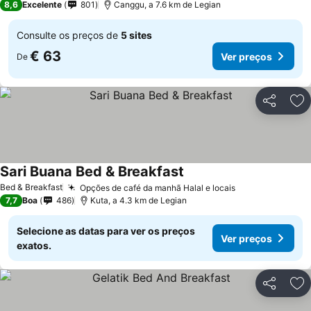
8,6
Excelente
801
Canggu, a 7.6 km de Legian
Consulte os preços de
5 sites
€ 63
Ver preços
De
Partilhar
Ad
Sari Buana Bed & Breakfast
Ver preços
Bed & Breakfast
Opções de café da manhã Halal e locais
Ver preços
7,7
Boa
486
Kuta, a 4.3 km de Legian
Selecione as datas para ver os preços
Ver preços
exatos.
Partilhar
Ad