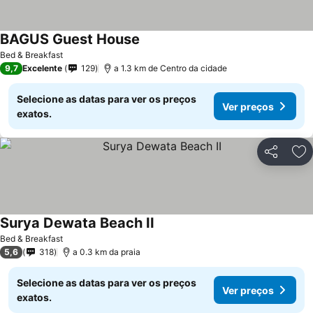
BAGUS Guest House
Ver preços
Bed & Breakfast
9,7
Excelente
129
a 1.3 km de Centro da cidade
Selecione as datas para ver os preços
Ver preços
exatos.
Partilhar
Ad
Surya Dewata Beach II
Ver preços
Bed & Breakfast
5,6
318
a 0.3 km da praia
Selecione as datas para ver os preços
Ver preços
exatos.