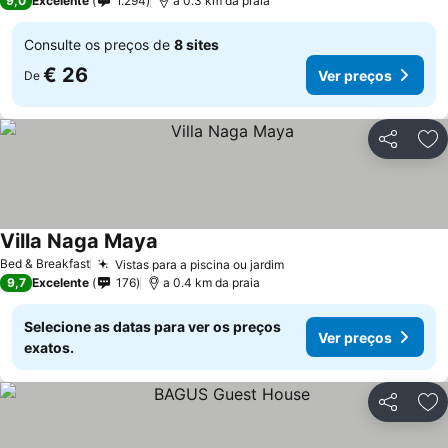
9,0
Excelente
1.294
a 0.3 km da praia
Consulte os preços de
8 sites
€ 26
Ver preços
De
Partilhar
Ad
Villa Naga Maya
Ver preços
Bed & Breakfast
Vistas para a piscina ou jardim
Ver preços
9,7
Excelente
176
a 0.4 km da praia
Selecione as datas para ver os preços
Ver preços
exatos.
Partilhar
Ad