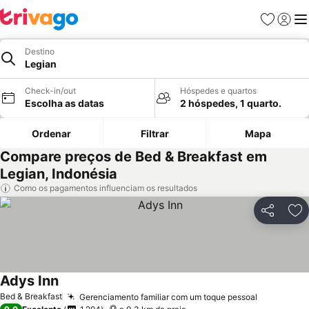
Favoritos
Iniciar
Me
Destino
Legian
Check-in/out
Hóspedes e quartos
Escolha as datas
2 hóspedes, 1 quarto.
Ordenar
Filtrar
Mapa
Compare preços de Bed & Breakfast em
Legian, Indonésia
Como os pagamentos influenciam os resultados
Partilhar
Ad
Adys Inn
Ver preços
Bed & Breakfast
Gerenciamento familiar com um toque pessoal
Ver preço