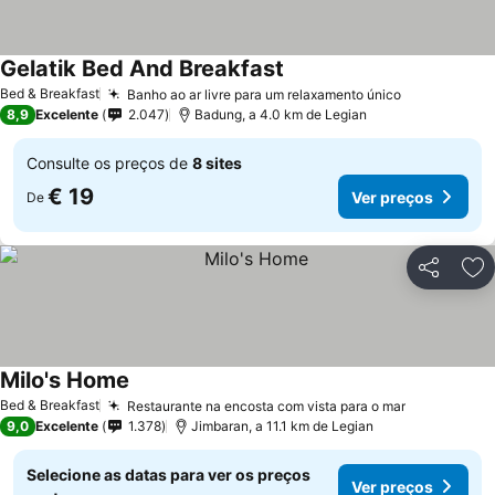
Gelatik Bed And Breakfast
Ver preços
Bed & Breakfast
Banho ao ar livre para um relaxamento único
Ver preços
8,9
Excelente
2.047
Badung, a 4.0 km de Legian
Consulte os preços de
8 sites
€ 19
Ver preços
De
Partilhar
Ad
Milo's Home
Ver preços
Bed & Breakfast
Restaurante na encosta com vista para o mar
Ver preços
9,0
Excelente
1.378
Jimbaran, a 11.1 km de Legian
Selecione as datas para ver os preços
Ver preços