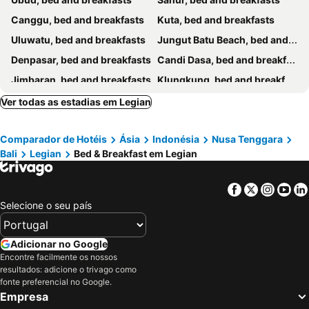
Canggu, bed and breakfasts
Kuta, bed and breakfasts
Uluwatu, bed and breakfasts
Jungut Batu Beach, bed and breakfasts
Denpasar, bed and breakfasts
Candi Dasa, bed and breakfasts
Jimbaran, bed and breakfasts
Klungkung, bed and breakfasts
Seminyak, bed and breakfasts
Gianyar, bed and breakfasts
Ver todas as estadias em Legian
Ungasan, bed and breakfasts
Badung, bed and breakfasts
Comparador de Hotéis
Ásia
Indonésia
Nusa Tenggara
Mushroom Bay, bed and breakfasts
Nusa Dua, bed and breakfasts
Bali
Legian
Bed & Breakfast em Legian
Bangli, bed and breakfasts
Tabanan, bed and breakfasts
Tanjung Benoa, bed and breakfasts
Padang Bai, bed and breakfasts
Facebook
Twitter
Insta
Yo
Baturiti, bed and breakfasts
Semarapura, bed and breakfasts
Selecione o seu país
Mengwi, bed and breakfasts
Adicionar no Google
Encontre facilmente os nossos
resultados: adicione o trivago como
fonte preferencial no Google.
Empresa