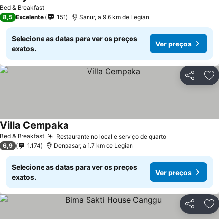
Ver preços
Bed & Breakfast
8,5
Excelente
151
Sanur, a 9.6 km de Legian
Selecione as datas para ver os preços
Ver preços
exatos.
Partilhar
Ad
Villa Cempaka
Ver preços
Bed & Breakfast
Restaurante no local e serviço de quarto
Ver preços
6,9
1.174
Denpasar, a 1.7 km de Legian
Selecione as datas para ver os preços
Ver preços
exatos.
Partilhar
Ad