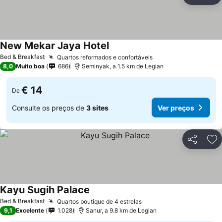
Ad
New Mekar Jaya Hotel
Ver preços
Bed & Breakfast
Quartos reformados e confortáveis
Ver preços
8,0
Muito boa
686
Seminyak, a 1.5 km de Legian
€ 14
De
Consulte os preços de
3 sites
Ver preços
Partilhar
Ad
Kayu Sugih Palace
Ver preços
Bed & Breakfast
Quartos boutique de 4 estrelas
Ver preços
9,1
Excelente
1.028
Sanur, a 9.8 km de Legian