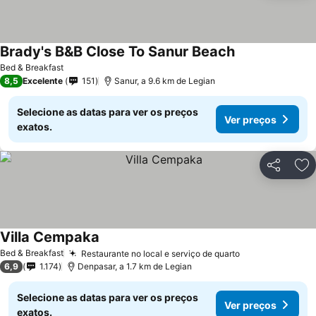
Brady's B&B Close To Sanur Beach
Ver preços
Bed & Breakfast
8,5
Excelente
151
Sanur, a 9.6 km de Legian
Selecione as datas para ver os preços
Ver preços
exatos.
Partilhar
Ad
Villa Cempaka
Ver preços
Bed & Breakfast
Restaurante no local e serviço de quarto
Ver preços
6,9
1.174
Denpasar, a 1.7 km de Legian
Selecione as datas para ver os preços
Ver preços
exatos.