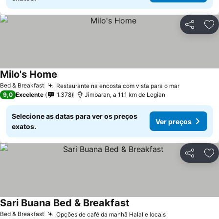
Partilhar
Ad
Milo's Home
Ver preços
Bed & Breakfast
Restaurante na encosta com vista para o mar
Ver preços
9,0
Excelente
1.378
Jimbaran, a 11.1 km de Legian
Selecione as datas para ver os preços
Ver preços
exatos.
Partilhar
Ad
Sari Buana Bed & Breakfast
Ver preços
Bed & Breakfast
Opções de café da manhã Halal e locais
Ver preços