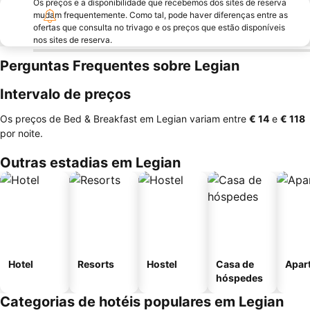
Os preços e a disponibilidade que recebemos dos sites de reserva
mudam frequentemente. Como tal, pode haver diferenças entre as
ofertas que consulta no trivago e os preços que estão disponíveis
nos sites de reserva.
Perguntas Frequentes sobre Legian
Intervalo de preços
Os preços de Bed & Breakfast em Legian variam entre
‎€ 14
e
‎€ 118
por noite.
Outras estadias em Legian
Hotel
Resorts
Hostel
Casa de
Apar
hóspedes
Categorias de hotéis populares em Legian