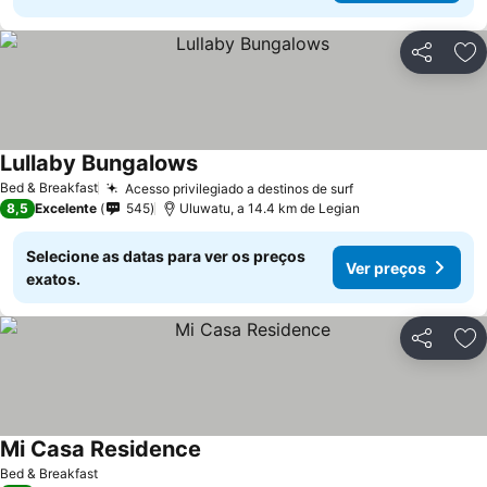
Partilhar
Ad
Lullaby Bungalows
Ver preços
Bed & Breakfast
Acesso privilegiado a destinos de surf
Ver preços
8,5
Excelente
545
Uluwatu, a 14.4 km de Legian
Selecione as datas para ver os preços
Ver preços
exatos.
Partilhar
Ad
Mi Casa Residence
Ver preços
Bed & Breakfast