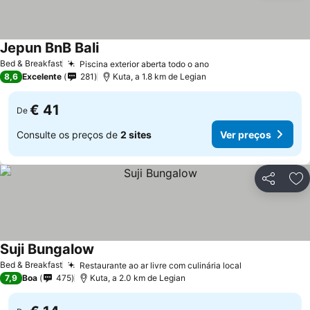
Jepun BnB Bali
Ver preços
Bed & Breakfast
Piscina exterior aberta todo o ano
Ver preços
8,6
Excelente
281
Kuta, a 1.8 km de Legian
€ 41
De
Consulte os preços de
2 sites
Ver preços
Partilhar
Ad
Suji Bungalow
Ver preços
Bed & Breakfast
Restaurante ao ar livre com culinária local
Ver preços
7,9
Boa
475
Kuta, a 2.0 km de Legian