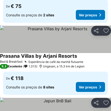
€ 75
De
Consulte os preços de
2 sites
Ver preços
Partilhar
Ad
Prasana Villas by Arjani Resorts
Ver preços
Bed & Breakfast
Experiência de café da manhã flutuante
Ver preços
9,3
Excelente
1.313
Ungasan, a 15.3 km de Legian
€ 118
De
Consulte os preços de
8 sites
Ver preços
Partilhar
Ad