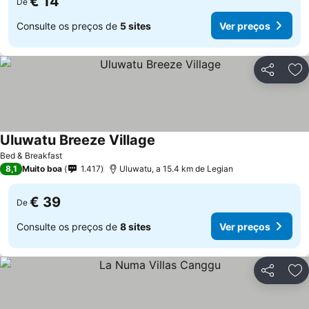
€ 14
De
Consulte os preços de
5 sites
Ver preços
Partilhar
Ad
Uluwatu Breeze Village
Ver preços
Bed & Breakfast
8,1
Muito boa
1.417
Uluwatu, a 15.4 km de Legian
€ 39
De
Consulte os preços de
8 sites
Ver preços
Partilhar
Ad