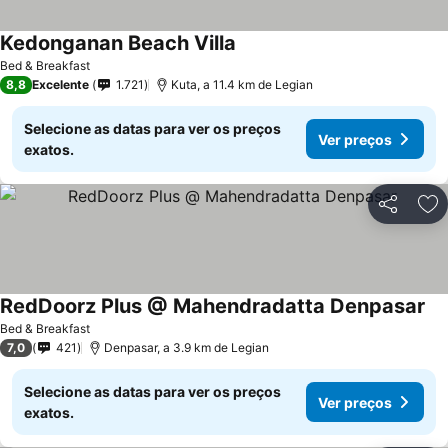
Kedonganan Beach Villa
Ver preços
Bed & Breakfast
8,8
Excelente
1.721
Kuta, a 11.4 km de Legian
Selecione as datas para ver os preços
Ver preços
exatos.
Partilhar
Ad
RedDoorz Plus @ Mahendradatta Denpasar
Ve
Bed & Breakfast
7,0
421
Denpasar, a 3.9 km de Legian
Selecione as datas para ver os preços
Ver preços
exatos.