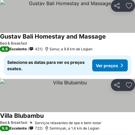
Partilhar
Ad
Gustav Bali Homestay and Massage
Ver preços
Bed & Breakfast
8,6
Excelente
421
Sanur, a 9.8 km de Legian
Selecione as datas para ver os preços
Ver preços
exatos.
Partilhar
Ad
Villa Blubambu
Ver preços
Bed & Breakfast
Serviços relaxantes de spa e bem-estar
Ver preços
9,6
Excelente
722
Seminyak, a 1.4 km de Legian