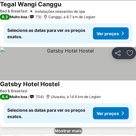
Tegal Wangi Canggu
Ver preços
Bed & Breakfast
Instalações relaxantes de spa
Ver preços
8,3
Muito boa
73
Canggu, a 8.7 km de Legian
Selecione as datas para ver os preços
Ver preços
exatos.
Partilhar
Ad
Gatsby Hotel Hostel
Ver preços
Bed & Breakfast
8,4
Muito boa
704
Uluwatu, a 14.6 km de Legian
Selecione as datas para ver os preços
Ver preços
exatos.
Mostrar mais