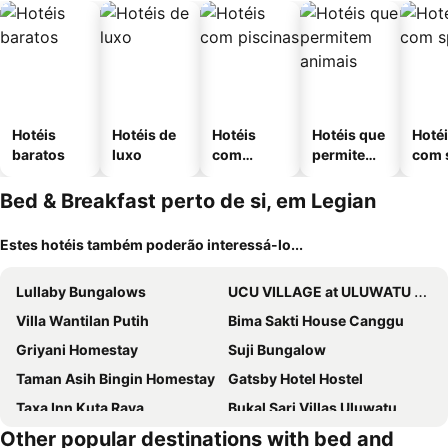
Hotéis
Hotéis de
Hotéis
Hotéis que
Hoté
baratos
luxo
com
permitem
com 
piscinas
animais
Bed & Breakfast perto de si, em Legian
Estes hotéis também poderão interessá-lo...
Lullaby Bungalows
UCU VILLAGE at ULUWATU JIMBARAN
Villa Wantilan Putih
Bima Sakti House Canggu
Griyani Homestay
Suji Bungalow
Taman Asih Bingin Homestay
Gatsby Hotel Hostel
Taxa Inn Kuta Raya
Bukal Sari Villas Uluwatu
Other popular destinations with bed and
Uluwatu Breeze Village
The Pande Hill Homestay