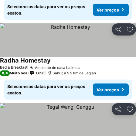
Selecione as datas para ver os preços
Ver preços
exatos.
Partilhar
Ad
Radha Homestay
Ver preços
Bed & Breakfast
Ambiente de casa balinesa
Ver preços
8,4
Muito boa
1.656
Sanur, a 9.9 km de Legian
Selecione as datas para ver os preços
Ver preços
exatos.
Partilhar
Ad