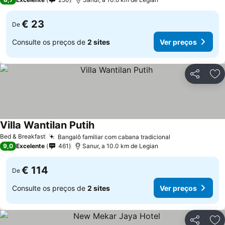
€ 23
De
Consulte os preços de
2 sites
Ver preços
Partilhar
Ad
Villa Wantilan Putih
Ver preços
Bed & Breakfast
Bangalô familiar com cabana tradicional
Ver preços
9,0
Excelente
461
Sanur, a 10.0 km de Legian
€ 114
De
Consulte os preços de
2 sites
Ver preços
Partilhar