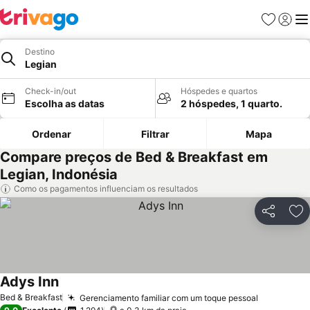
Favoritos
Iniciar
Me
Destino
Legian
Check-in/out
Hóspedes e quartos
Escolha as datas
2 hóspedes, 1 quarto.
Ordenar
Filtrar
Mapa
Compare preços de Bed & Breakfast em
Legian, Indonésia
Como os pagamentos influenciam os resultados
Partilhar
Ad
Adys Inn
Ver preços
Bed & Breakfast
Gerenciamento familiar com um toque pessoal
Ver preço