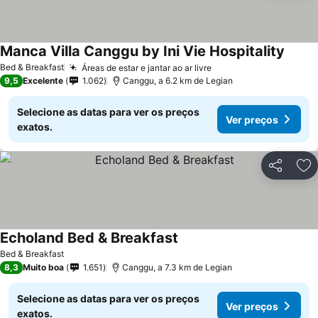
Manca Villa Canggu by Ini Vie Hospitality
Ver p
Bed & Breakfast
Áreas de estar e jantar ao ar livre
Ver preços
9,5
Excelente
1.062
Canggu, a 6.2 km de Legian
Selecione as datas para ver os preços
Ver preços
exatos.
Partilhar
Ad
Echoland Bed & Breakfast
Ver preços
Bed & Breakfast
8,3
Muito boa
1.651
Canggu, a 7.3 km de Legian
Selecione as datas para ver os preços
Ver preços
exatos.