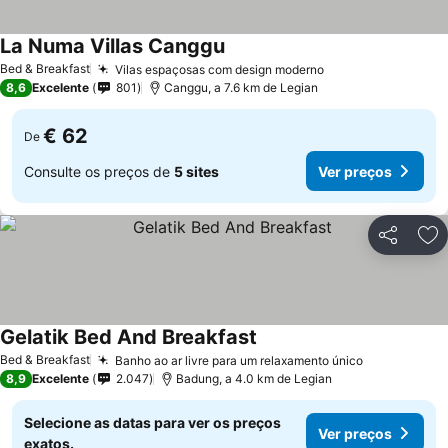
La Numa Villas Canggu
Ver preços
Bed & Breakfast
Vilas espaçosas com design moderno
Ver preços
8,6
Excelente
801
Canggu, a 7.6 km de Legian
€ 62
De
Consulte os preços de
5 sites
Ver preços
Partilhar
Ad
Gelatik Bed And Breakfast
Ver preços
Bed & Breakfast
Banho ao ar livre para um relaxamento único
Ver preços
8,9
Excelente
2.047
Badung, a 4.0 km de Legian
Selecione as datas para ver os preços
Ver preços
exatos.