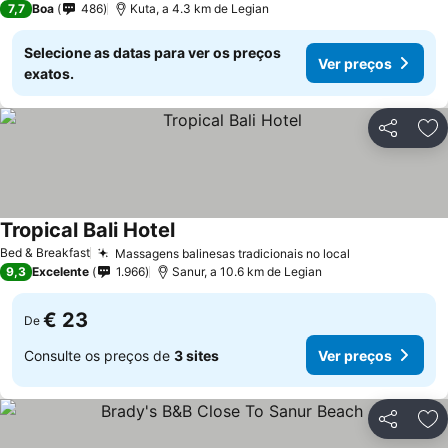
7,7
Boa
486
Kuta, a 4.3 km de Legian
Selecione as datas para ver os preços
Ver preços
exatos.
Partilhar
Ad
Tropical Bali Hotel
Ver preços
Bed & Breakfast
Massagens balinesas tradicionais no local
Ver preços
9,3
Excelente
1.966
Sanur, a 10.6 km de Legian
€ 23
De
Consulte os preços de
3 sites
Ver preços
Partilhar
Ad