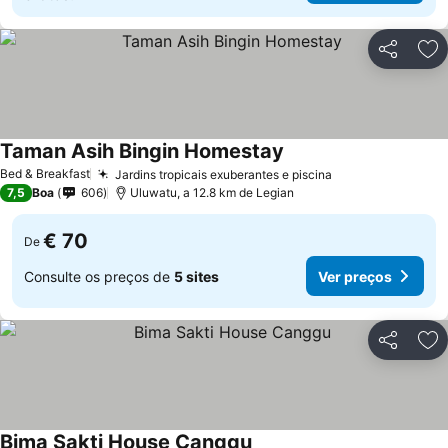
Partilhar
Ad
Taman Asih Bingin Homestay
Ver preços
Bed & Breakfast
Jardins tropicais exuberantes e piscina
Ver preços
7,5
Boa
606
Uluwatu, a 12.8 km de Legian
€ 70
De
Consulte os preços de
5 sites
Ver preços
Partilhar
Ad
Bima Sakti House Canggu