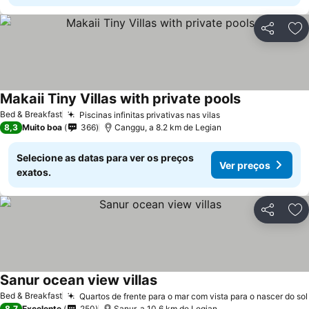
Partilhar
Ad
Makaii Tiny Villas with private pools
Ver preços
Bed & Breakfast
Piscinas infinitas privativas nas vilas
Ver preços
8,3
Muito boa
366
Canggu, a 8.2 km de Legian
Selecione as datas para ver os preços
Ver preços
exatos.
Partilhar
Ad
Sanur ocean view villas
Ver preços
Bed & Breakfast
Quartos de frente para o mar com vista para o nascer do sol
8,7
Excelente
250
Sanur, a 10.6 km de Legian