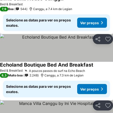
Ver preços
Bed & Breakfast
7,9
Boa
544
Canggu, a 7.4 km de Legian
Selecione as datas para ver os preços
Ver preços
exatos.
Partilhar
Ad
Echoland Boutique Bed And Breakfast
Ver preço
Bed & Breakfast
A poucos passos do surf na Echo Beach
Ver preços
8,3
Muito boa
2.248
Canggu, a 7.3 km de Legian
Selecione as datas para ver os preços
Ver preços
exatos.
Partilhar
Ad