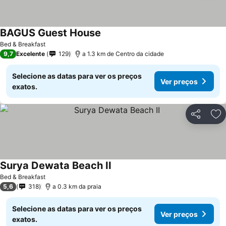
BAGUS Guest House
Ver preços
Bed & Breakfast
9,7
Excelente
129
a 1.3 km de Centro da cidade
Selecione as datas para ver os preços
Ver preços
exatos.
Partilhar
Ad
Surya Dewata Beach II
Ver preços
Bed & Breakfast
5,6
318
a 0.3 km da praia
Selecione as datas para ver os preços
Ver preços
exatos.