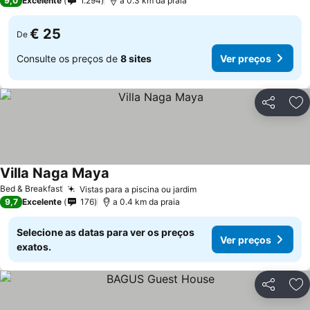
9,0
Excelente
1.294
a 0.3 km da praia
€ 25
De
Consulte os preços de
8 sites
Ver preços
Partilhar
Ad
Villa Naga Maya
Ver preços
Bed & Breakfast
Vistas para a piscina ou jardim
Ver preços
9,7
Excelente
176
a 0.4 km da praia
Selecione as datas para ver os preços
Ver preços
exatos.
Partilhar
Ad