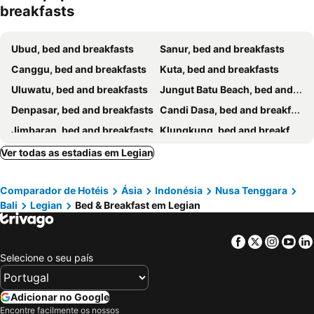
breakfasts
Casa D'Sami B & B
Ubud, bed and breakfasts
Sanur, bed and breakfasts
Canggu, bed and breakfasts
Kuta, bed and breakfasts
Uluwatu, bed and breakfasts
Jungut Batu Beach, bed and breakfasts
Denpasar, bed and breakfasts
Candi Dasa, bed and breakfasts
Jimbaran, bed and breakfasts
Klungkung, bed and breakfasts
Seminyak, bed and breakfasts
Gianyar, bed and breakfasts
Ver todas as estadias em Legian
Ungasan, bed and breakfasts
Badung, bed and breakfasts
Comparador de Hotéis
Ásia
Indonésia
Nusa Tenggara
Mushroom Bay, bed and breakfasts
Nusa Dua, bed and breakfasts
Bali
Legian
Bed & Breakfast em Legian
Bangli, bed and breakfasts
Tabanan, bed and breakfasts
Tanjung Benoa, bed and breakfasts
Padang Bai, bed and breakfasts
Facebook
Twitter
Insta
Yo
Baturiti, bed and breakfasts
Semarapura, bed and breakfasts
Selecione o seu país
Mengwi, bed and breakfasts
Adicionar no Google
Encontre facilmente os nossos