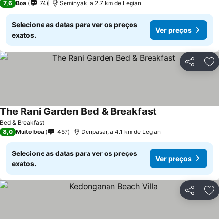
7,6
Boa
74
Seminyak, a 2.7 km de Legian
Selecione as datas para ver os preços
Ver preços
exatos.
Partilhar
Ad
The Rani Garden Bed & Breakfast
Ver preços
Bed & Breakfast
8,0
Muito boa
457
Denpasar, a 4.1 km de Legian
Selecione as datas para ver os preços
Ver preços
exatos.
Partilhar
Ad