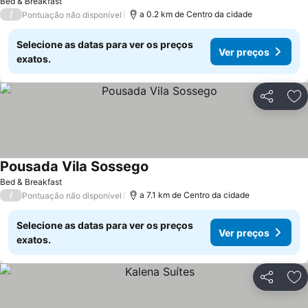
Bed & Breakfast
/
a 0.2 km de Centro da cidade
Pontuação não disponível
Selecione as datas para ver os preços
Ver preços
exatos.
Partilhar
Ad
Pousada Vila Sossego
Bed & Breakfast
/
a 7.1 km de Centro da cidade
Pontuação não disponível
Selecione as datas para ver os preços
Ver preços
exatos.
Partilhar
Ad