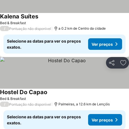
Kalena Suítes
Bed & Breakfast
/
a 0.2 km de Centro da cidade
Pontuação não disponível
Selecione as datas para ver os preços
Ver preços
exatos.
Partilhar
Ad
Hostel Do Capao
Bed & Breakfast
/
Palmeiras, a 12.6 km de Lençóis
Pontuação não disponível
Selecione as datas para ver os preços
Ver preços
exatos.