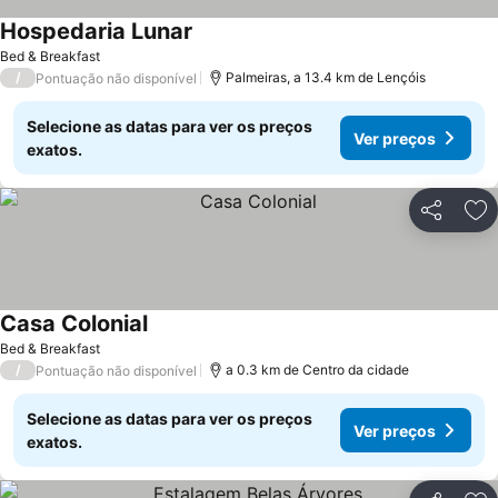
Hospedaria Lunar
Bed & Breakfast
/
Palmeiras, a 13.4 km de Lençóis
Pontuação não disponível
Selecione as datas para ver os preços
Ver preços
exatos.
Partilhar
Ad
Casa Colonial
Bed & Breakfast
/
a 0.3 km de Centro da cidade
Pontuação não disponível
Selecione as datas para ver os preços
Ver preços
exatos.