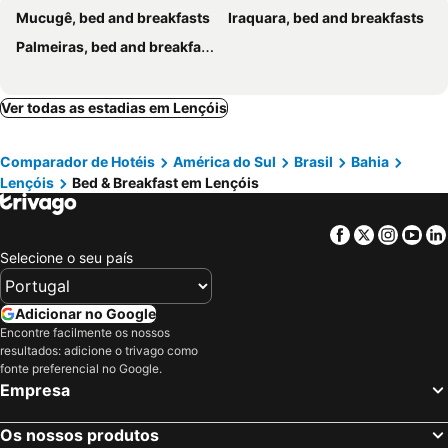
Mucugê, bed and breakfasts
Iraquara, bed and breakfasts
Palmeiras, bed and breakfasts
Ver todas as estadias em Lençóis
Comparador de Hotéis
América do Sul
Brasil
Bahia
Lençóis
Bed & Breakfast em Lençóis
Facebook
Twitter
Insta
Yo
Selecione o seu país
Adicionar no Google
Encontre facilmente os nossos
resultados: adicione o trivago como
fonte preferencial no Google.
Empresa
Os nossos produtos