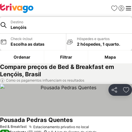
Favoritos
Iniciar
Me
Destino
Lençóis
Check-in/out
Hóspedes e quartos
Escolha as datas
2 hóspedes, 1 quarto.
Ordenar
Filtrar
Mapa
Compare preços de Bed & Breakfast em
Lençóis, Brasil
Como os pagamentos influenciam os resultados
Partilhar
Ad
Pousada Pedras Quentes
Bed & Breakfast
Estacionamento privativo no local