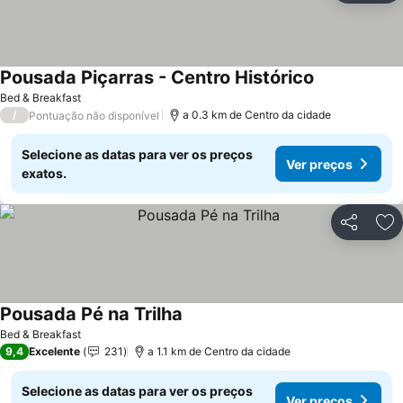
Pousada Piçarras - Centro Histórico
Bed & Breakfast
/
a 0.3 km de Centro da cidade
Pontuação não disponível
Selecione as datas para ver os preços
Ver preços
exatos.
Partilhar
Ad
Pousada Pé na Trilha
Bed & Breakfast
9,4
Excelente
231
a 1.1 km de Centro da cidade
Selecione as datas para ver os preços
Ver preços