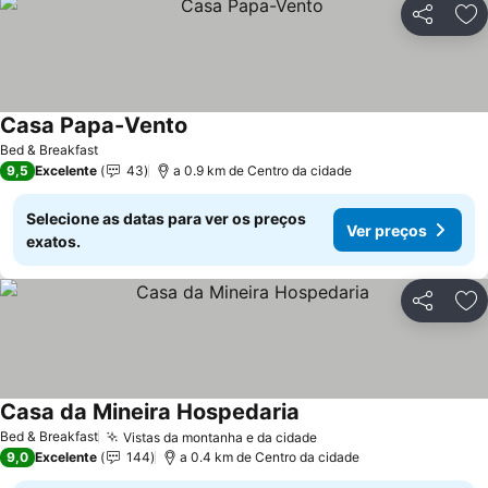
Partilhar
Ad
Casa Papa-Vento
Bed & Breakfast
9,5
Excelente
43
a 0.9 km de Centro da cidade
Selecione as datas para ver os preços
Ver preços
exatos.
Partilhar
Ad
Casa da Mineira Hospedaria
Bed & Breakfast
Vistas da montanha e da cidade
9,0
Excelente
144
a 0.4 km de Centro da cidade