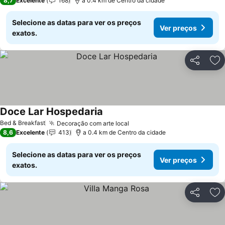
8,7
Excelente
168
a 0.4 km de Centro da cidade
Selecione as datas para ver os preços
Ver preços
exatos.
Partilhar
Ad
Doce Lar Hospedaria
Bed & Breakfast
Decoração com arte local
8,6
Excelente
413
a 0.4 km de Centro da cidade
Selecione as datas para ver os preços
Ver preços
exatos.
Partilhar
Ad