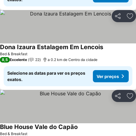
Partilhar
Ad
Dona Izaura Estalagem Em Lencois
Bed & Breakfast
8,5
Excelente
22
a 0.2 km de Centro da cidade
Selecione as datas para ver os preços
Ver preços
exatos.
Partilhar
Ad
Blue House Vale do Capão
Bed & Breakfast