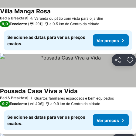
Villa Manga Rosa
Bed & Breakfast
Varanda ou pátio com vista para o jardim
9,0
Excelente
291
a 0.5 km de Centro da cidade
Selecione as datas para ver os preços
Ver preços
exatos.
Partilhar
Ad
Pousada Casa Viva a Vida
Bed & Breakfast
Quartos familiares espaçosos e bem equipados
9,7
Excelente
406
a 0.9 km de Centro da cidade
Selecione as datas para ver os preços
Ver preços
exatos.