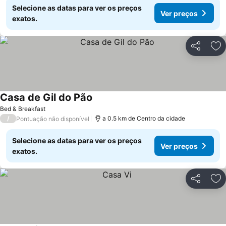
Selecione as datas para ver os preços
Ver preços
exatos.
Partilhar
Ad
Casa de Gil do Pão
Bed & Breakfast
/
a 0.5 km de Centro da cidade
Pontuação não disponível
Selecione as datas para ver os preços
Ver preços
exatos.
Partilhar
Ad