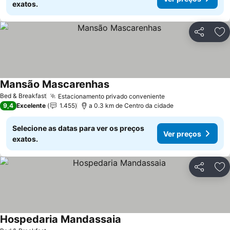
exatos.
Partilhar
Ad
Mansão Mascarenhas
Bed & Breakfast
Estacionamento privado conveniente
9,4
Excelente
1.455
a 0.3 km de Centro da cidade
Selecione as datas para ver os preços
Ver preços
exatos.
Partilhar
Ad
Hospedaria Mandassaia