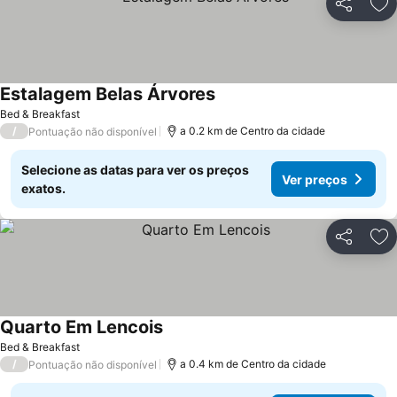
Partilhar
Ad
Estalagem Belas Árvores
Bed & Breakfast
/
a 0.2 km de Centro da cidade
Pontuação não disponível
Selecione as datas para ver os preços
Ver preços
exatos.
Partilhar
Ad
Quarto Em Lencois
Bed & Breakfast
/
a 0.4 km de Centro da cidade
Pontuação não disponível