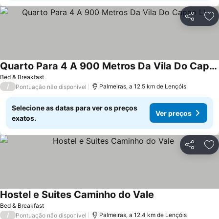
Partilhar
Ad
Quarto Para 4 A 900 Metros Da Vila Do Capao Ll
Bed & Breakfast
/
Palmeiras, a 12.5 km de Lençóis
Pontuação não disponível
Selecione as datas para ver os preços
Ver preços
exatos.
Partilhar
Ad
Hostel e Suites Caminho do Vale
Bed & Breakfast
/
Palmeiras, a 12.4 km de Lençóis
Pontuação não disponível