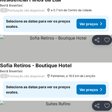
Bed & Breakfast
/
a 0.7 km de Centro da cidade
Pontuação não disponível
Selecione as datas para ver os preços
Ver preços
exatos.
Partilhar
Ad
Sofia Retiros - Boutique Hotel
Bed & Breakfast
/
Palmeiras, a 16.5 km de Lençóis
Pontuação não disponível
Selecione as datas para ver os preços
Ver preços
exatos.
Partilhar
Ad