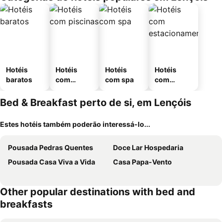
Hotéis
Hotéis
Hotéis
Hotéis
baratos
com
com spa
com
piscinas
estaciona
mento
Bed & Breakfast perto de si, em Lençóis
Estes hotéis também poderão interessá-lo...
Pousada Pedras Quentes
Doce Lar Hospedaria
Pousada Casa Viva a Vida
Casa Papa-Vento
Other popular destinations with bed and
breakfasts