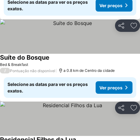
Selecione as datas para ver os preços
Ver preços
exatos.
Partilhar
Ad
Suíte do Bosque
Bed & Breakfast
/
a 0.8 km de Centro da cidade
Pontuação não disponível
Selecione as datas para ver os preços
Ver preços
exatos.
Partilhar
Ad
Residencial Filhos da Lua