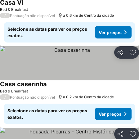
Casa Vi
Bed & Breakfast
/
a 0.6 km de Centro da cidade
Pontuação não disponível
Selecione as datas para ver os preços
Ver preços
exatos.
Partilhar
Ad
Casa caserinha
Bed & Breakfast
/
a 0.2 km de Centro da cidade
Pontuação não disponível
Selecione as datas para ver os preços
Ver preços
exatos.
Partilhar
Ad