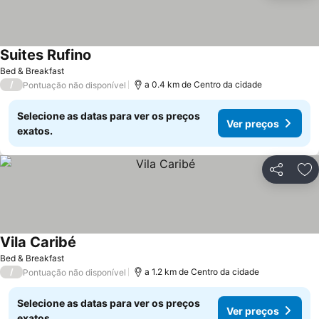
Suites Rufino
Bed & Breakfast
/
a 0.4 km de Centro da cidade
Pontuação não disponível
Selecione as datas para ver os preços
Ver preços
exatos.
Partilhar
Ad
Vila Caribé
Bed & Breakfast
/
a 1.2 km de Centro da cidade
Pontuação não disponível
Selecione as datas para ver os preços
Ver preços
exatos.