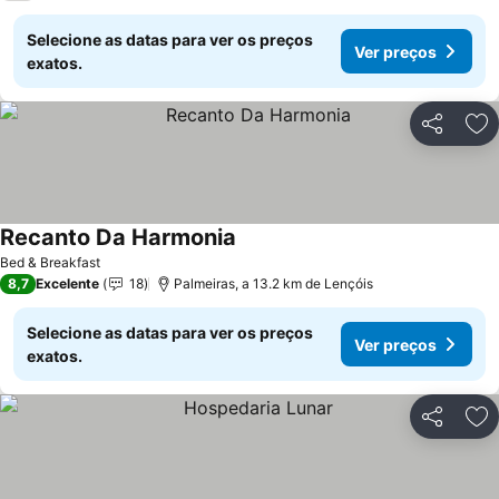
Selecione as datas para ver os preços
Ver preços
exatos.
Partilhar
Ad
Recanto Da Harmonia
Bed & Breakfast
8,7
Excelente
18
Palmeiras, a 13.2 km de Lençóis
Selecione as datas para ver os preços
Ver preços
exatos.
Partilhar
Ad