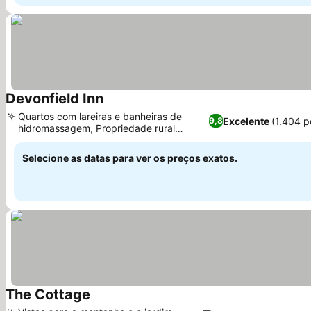
Devonfield Inn
Quartos com lareiras e banheiras de
Excelente
(1.404 
9,8
hidromassagem, Propriedade rural
histórica de 32 acres
Selecione as datas para ver os preços exatos.
The Cottage