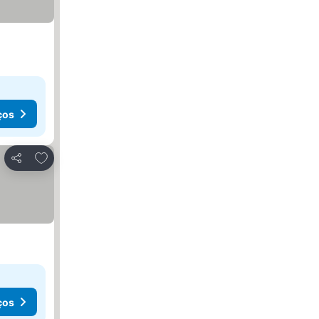
ços
Adicionar aos favoritos
Partilhar
ços