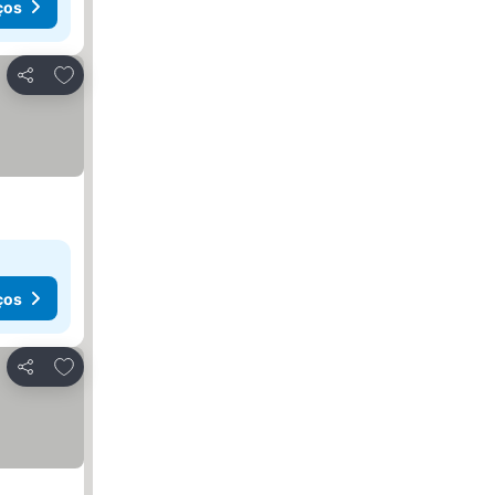
ços
Adicionar aos favoritos
Partilhar
ços
Adicionar aos favoritos
Partilhar