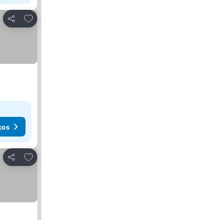
Adicionar aos favoritos
Partilhar
ços
Adicionar aos favoritos
Partilhar