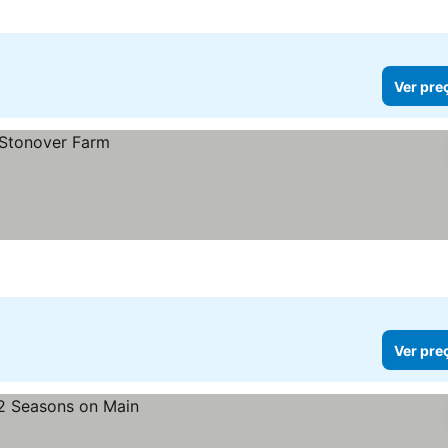
Ver pre
Ver pre