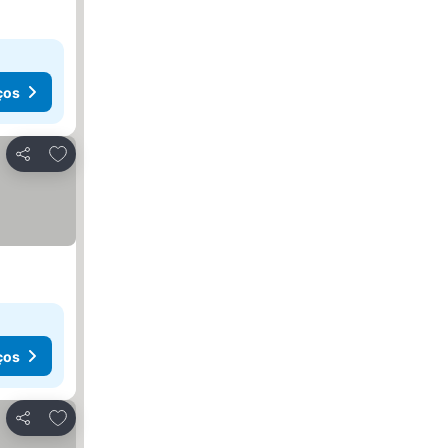
ços
Adicionar aos favoritos
Partilhar
ços
Adicionar aos favoritos
Partilhar