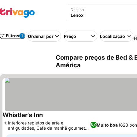
Destino
Filtros
1
Ordenar por
Preço
Localização
H
Compare preços de Bed & B
América
Whistler's Inn
Interiores repletos de arte e
Muito boa
(828 pon
8,0
antiguidades, Café da manhã gourmet
com sabores globais