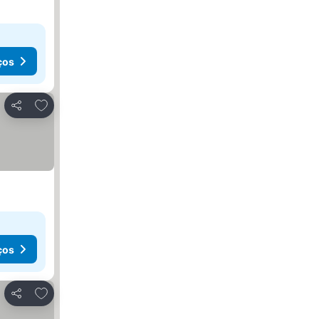
ços
Adicionar aos favoritos
Partilhar
ços
Adicionar aos favoritos
Partilhar