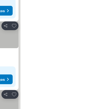
ços
Adicionar aos favoritos
Partilhar
ços
Adicionar aos favoritos
Partilhar