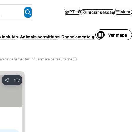
PT · €
Menu
Iniciar sessão
.
Ver mapa
 incluído
Animais permitidos
Cancelamento gratuito
Piscina
Re
o os pagamentos influenciam os resultados
Adicionar aos favoritos
Partilhar