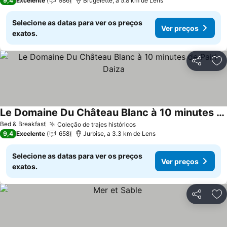
9,4
Excelente
986
Brugelette, a 5.8 km de Lens
Selecione as datas para ver os preços
Ver preços
exatos.
Partilhar
Ad
Le Domaine Du Château Blanc à 10 minutes de Pairi Daiza
Bed & Breakfast
Coleção de trajes históricos
9,4
Excelente
658
Jurbise, a 3.3 km de Lens
Selecione as datas para ver os preços
Ver preços
exatos.
Partilhar
Ad