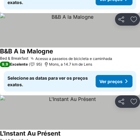
exatos.
Partilhar
Ad
B&B A la Malogne
Bed & Breakfast
Acesso a passeios de bicicleta e caminhada
9,9
Excelente
95
Mons, a 14.7 km de Lens
Selecione as datas para ver os preços
Ver preços
exatos.
Partilhar
Ad
L'Instant Au Présent