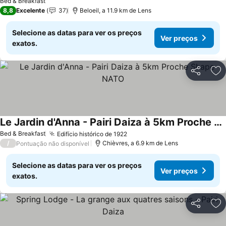
Bed & Breakfast
8,8
Excelente
37
Beloeil, a 11.9 km de Lens
Selecione as datas para ver os preços
Ver preços
exatos.
Partilhar
Ad
Le Jardin d'Anna - Pairi Daiza à 5km Proche Shape NATO
Bed & Breakfast
Edifício histórico de 1922
/
Chièvres, a 6.9 km de Lens
Pontuação não disponível
Selecione as datas para ver os preços
Ver preços
exatos.
Partilhar
Ad