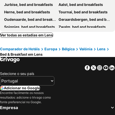
Jurbise, bed and breakfasts
Aalst, bed and breakfasts
Herne, bed and breakfasts
Tournai, bed and breakfasts
Oudenaarde, bed and breakfasts
Geraardsbergen, bed and breakfasts
Soignies, bed and breakfasts
Zwalm, bed and breakfasts
Beloeil, bed and breakfasts
Mons, bed and breakfasts
Ver todas as estadias em Lens
Dilbeek, bed and breakfasts
Thuin, bed and breakfasts
Comparador de Hotéis
Europa
Bélgica
Valónia
Lens
Sombreffe, bed and breakfasts
Herzele, bed and breakfasts
Bed & Breakfast em Lens
Kruishoutem, bed and breakfasts
Nivelles, bed and breakfasts
Ath, bed and breakfasts
Wetteren, bed and breakfasts
Facebook
Twitter
Insta
Yo
Sivry-Rance, bed and breakfasts
Leuze-en-Hennegau, bed and breakfasts
Selecione o seu país
Elsene-Ixelles, bed and breakfasts
Spiere-Helkijn, bed and breakfasts
La Louvière, bed and breakfasts
Bever, bed and breakfasts
Adicionar no Google
Encontre facilmente os nossos
Kluisbergen, bed and breakfasts
Waregem, bed and breakfasts
resultados: adicione o trivago como
Montigny-le-Tilleul, bed and breakfasts
Haaltert, bed and breakfasts
fonte preferencial no Google.
Empresa
Limelette, bed and breakfasts
Jette, bed and breakfasts