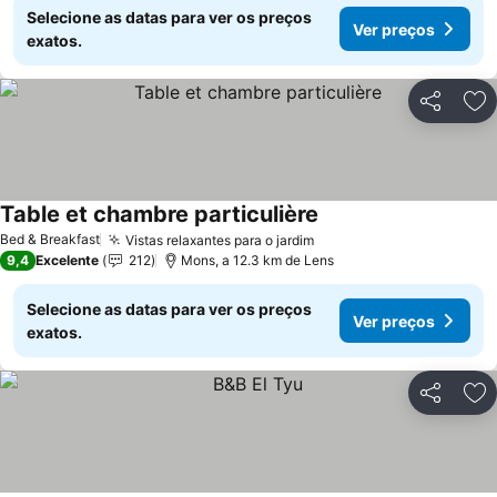
Selecione as datas para ver os preços
Ver preços
exatos.
Partilhar
Ad
Table et chambre particulière
Bed & Breakfast
Vistas relaxantes para o jardim
9,4
Excelente
212
Mons, a 12.3 km de Lens
Selecione as datas para ver os preços
Ver preços
exatos.
Partilhar
Ad