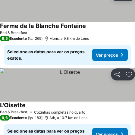
Ferme de la Blanche Fontaine
Bed & Breakfast
9,5
Excelente
269
Mons, a 9.8 km de Lens
Selecione as datas para ver os preços
Ver preços
exatos.
Partilhar
Ad
L'Oisette
Bed & Breakfast
Cozinhas completas no quarto
9,6
Excelente
183
Ath, a 10.7 km de Lens
Selecione as datas para ver os preços
Ver preços