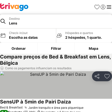
Favoritos
Iniciar
Me
Destino
Lens
Check-in/out
Hóspedes e quartos
Escolha as datas
2 hóspedes, 1 quarto.
Ordenar
Filtrar
Mapa
Compare preços de Bed & Breakfast em Lens,
Bélgica
Como os pagamentos influenciam os resultados
Partilhar
Ad
SensUP à 5min de Pairi Daiza
Bed & Breakfast
Jardim tranquilo e área para piquenique