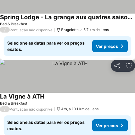
Spring Lodge - La grange aux quatres saisons - Pairi Daiza
Bed & Breakfast
/
Brugelette, a 5.7 km de Lens
Pontuação não disponível
Selecione as datas para ver os preços
Ver preços
exatos.
Partilhar
Ad
La Vigne à ATH
Bed & Breakfast
/
Ath, a 10.1 km de Lens
Pontuação não disponível
Selecione as datas para ver os preços
Ver preços
exatos.