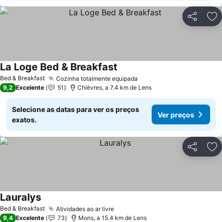
Partilhar
Ad
La Loge Bed & Breakfast
Bed & Breakfast
Cozinha totalmente equipada
9,2
Excelente
51
Chièvres, a 7.4 km de Lens
Selecione as datas para ver os preços
Ver preços
exatos.
Partilhar
Ad
Lauralys
Bed & Breakfast
Atividades ao ar livre
9,4
Excelente
73
Mons, a 15.4 km de Lens