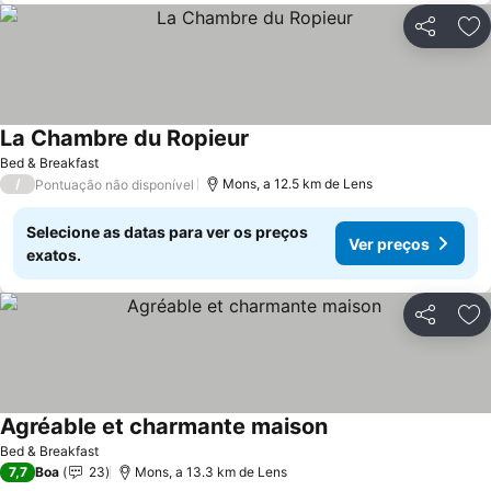
Partilhar
Ad
La Chambre du Ropieur
Bed & Breakfast
/
Mons, a 12.5 km de Lens
Pontuação não disponível
Selecione as datas para ver os preços
Ver preços
exatos.
Partilhar
Ad
Agréable et charmante maison
Bed & Breakfast
7,7
Boa
23
Mons, a 13.3 km de Lens