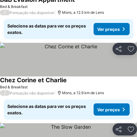
Bed & Breakfast
/
Mons, a 12.5 km de Lens
Pontuação não disponível
Selecione as datas para ver os preços
Ver preços
exatos.
Partilhar
Ad
Chez Corine et Charlie
Bed & Breakfast
/
Mons, a 12.9 km de Lens
Pontuação não disponível
Selecione as datas para ver os preços
Ver preços
exatos.
Partilhar
Ad