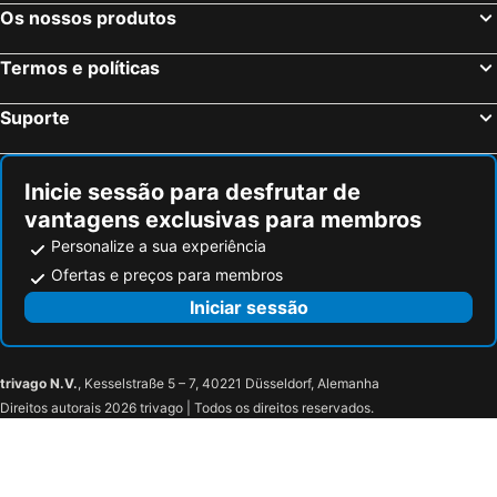
Zottegem, bed and breakfasts
Zwevegem, bed and breakfasts
Os nossos produtos
Halle, bed and breakfasts
Wortegem-Petegem, bed and breakfasts
Termos e políticas
Fontaine-l'Evêque, bed and breakfasts
Braine-l'Alleud, bed and breakfasts
Mont-de-l'Enclus, bed and breakfasts
Ronse, bed and breakfasts
Suporte
Brakel, bed and breakfasts
La Hulpe, bed and breakfasts
Solre-le-Château, bed and breakfasts
Charleroi, bed and breakfasts
Inicie sessão para desfrutar de
vantagens exclusivas para membros
Personalize a sua experiência
Ofertas e preços para membros
Iniciar sessão
trivago N.V.
, Kesselstraße 5 – 7, 40221 Düsseldorf, Alemanha
Direitos autorais 2026 trivago | Todos os direitos reservados.