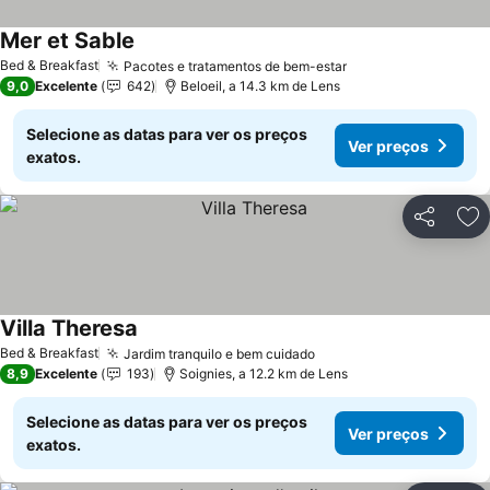
Mer et Sable
Bed & Breakfast
Pacotes e tratamentos de bem-estar
9,0
Excelente
642
Beloeil, a 14.3 km de Lens
Selecione as datas para ver os preços
Ver preços
exatos.
Partilhar
Ad
Villa Theresa
Bed & Breakfast
Jardim tranquilo e bem cuidado
8,9
Excelente
193
Soignies, a 12.2 km de Lens
Selecione as datas para ver os preços
Ver preços
exatos.