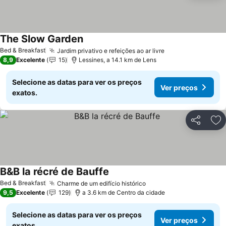
The Slow Garden
Bed & Breakfast
Jardim privativo e refeições ao ar livre
8,9
Excelente
15
Lessines, a 14.1 km de Lens
Selecione as datas para ver os preços
Ver preços
exatos.
Partilhar
Ad
B&B la récré de Bauffe
Bed & Breakfast
Charme de um edifício histórico
9,5
Excelente
129
a 3.6 km de Centro da cidade
Selecione as datas para ver os preços
Ver preços
exatos.