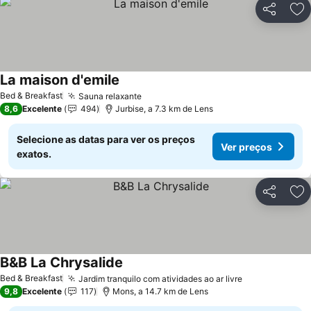
Partilhar
Ad
La maison d'emile
Bed & Breakfast
Sauna relaxante
8,6
Excelente
494
Jurbise, a 7.3 km de Lens
Selecione as datas para ver os preços
Ver preços
exatos.
Partilhar
Ad
B&B La Chrysalide
Bed & Breakfast
Jardim tranquilo com atividades ao ar livre
9,8
Excelente
117
Mons, a 14.7 km de Lens