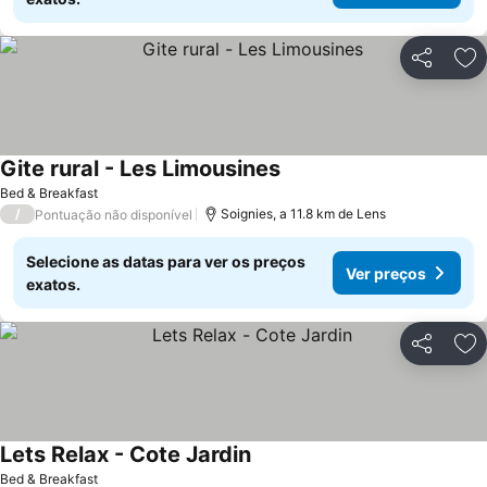
Partilhar
Ad
Gite rural - Les Limousines
Bed & Breakfast
/
Soignies, a 11.8 km de Lens
Pontuação não disponível
Selecione as datas para ver os preços
Ver preços
exatos.
Partilhar
Ad
Lets Relax - Cote Jardin
Bed & Breakfast