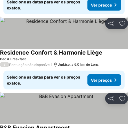
Selecione as datas para ver os preços
Ver preços
exatos.
Partilhar
Ad
Residence Confort & Harmonie Liège
Bed & Breakfast
/
Jurbise, a 6.0 km de Lens
Pontuação não disponível
Selecione as datas para ver os preços
Ver preços
exatos.
Partilhar
Ad
B&B Evasion Appartment