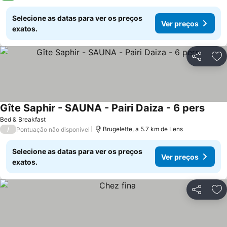
Selecione as datas para ver os preços
Ver preços
exatos.
Partilhar
Ad
Gîte Saphir - SAUNA - Pairi Daiza - 6 pers
Bed & Breakfast
/
Brugelette, a 5.7 km de Lens
Pontuação não disponível
Selecione as datas para ver os preços
Ver preços
exatos.
Partilhar
Ad