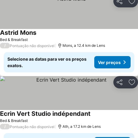
Partilhar
Ad
Astrid Mons
Bed & Breakfast
/
Mons, a 12.4 km de Lens
Pontuação não disponível
Selecione as datas para ver os preços
Ver preços
exatos.
Partilhar
Ad
Ecrin Vert Studio indépendant
Bed & Breakfast
/
Ath, a 17.2 km de Lens
Pontuação não disponível