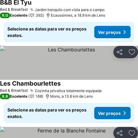
B&B El Tyu
Bed & Breakfast
Jardim tranquilo com vista para o campo
9,0
Excelente
392
Ecaussinnes, a 18.9 km de Lens
Selecione as datas para ver os preços
Ver preços
exatos.
Partilhar
Ad
Les Chambourlettes
Bed & Breakfast
Cozinha privativa totalmente equipada
9,8
Excelente
168
Mons, a 13.6 km de Lens
Selecione as datas para ver os preços
Ver preços
exatos.
Partilhar
Ad