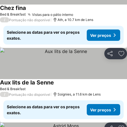
Chez fina
Bed & Breakfast
Vistas para o pátio interno
/
Ath, a 10.7 km de Lens
Pontuação não disponível
Selecione as datas para ver os preços
Ver preços
exatos.
Partilhar
Ad
Aux lits de la Senne
Bed & Breakfast
/
Soignies, a 11.6 km de Lens
Pontuação não disponível
Selecione as datas para ver os preços
Ver preços
exatos.