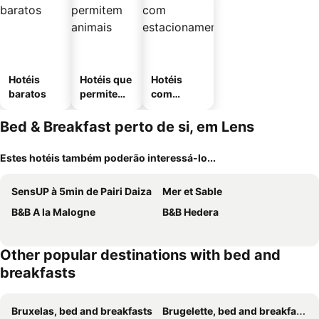
Hotéis
Hotéis que
Hotéis
baratos
permitem
com
animais
estaciona
mento
Bed & Breakfast perto de si, em Lens
Estes hotéis também poderão interessá-lo...
SensUP à 5min de Pairi Daiza
Mer et Sable
B&B A la Malogne
B&B Hedera
Other popular destinations with bed and
breakfasts
Bruxelas, bed and breakfasts
Brugelette, bed and breakfasts