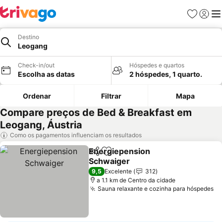
Favoritos
Iniciar
Me
Destino
Leogang
Check-in/out
Hóspedes e quartos
Escolha as datas
2 hóspedes, 1 quarto.
Ordenar
Filtrar
Mapa
Compare preços de Bed & Breakfast em
Leogang, Áustria
Como os pagamentos influenciam os resultados
Energiepension
Partilhar
Adicionar aos favoritos
Schwaiger
Ver preços
9,5
Excelente
312
a 1.1 km de Centro da cidade
Sauna relaxante e cozinha para hóspedes
Ve