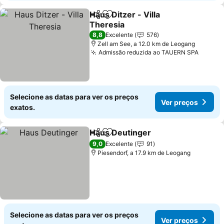
Haus Ditzer - Villa
Partilhar
Adicionar aos favoritos
Theresia
Ver preços
8,8
Excelente
576
Zell am See, a 12.0 km de Leogang
Admissão reduzida ao TAUERN SPA
Ver pr
Selecione as datas para ver os preços
Ver preços
exatos.
Haus Deutinger
Partilhar
Adicionar aos favoritos
Ver preços
9,0
Excelente
91
Piesendorf, a 17.9 km de Leogang
Selecione as datas para ver os preços
Ver preços