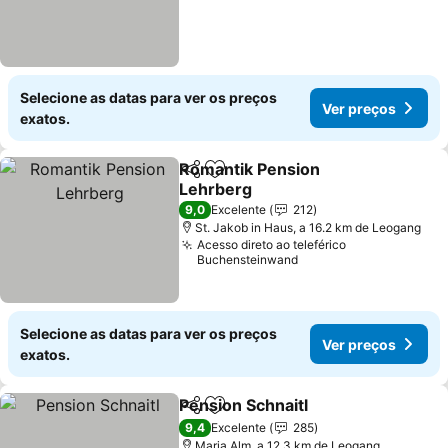
Selecione as datas para ver os preços
Ver preços
exatos.
Romantik Pension
Partilhar
Adicionar aos favoritos
Lehrberg
Ver preços
9,0
Excelente
212
St. Jakob in Haus, a 16.2 km de Leogang
Acesso direto ao teleférico
Buchensteinwand
Selecione as datas para ver os preços
Ver preços
exatos.
Pension Schnaitl
Partilhar
Adicionar aos favoritos
Ver preço
9,4
Excelente
285
Maria Alm, a 12.3 km de Leogang