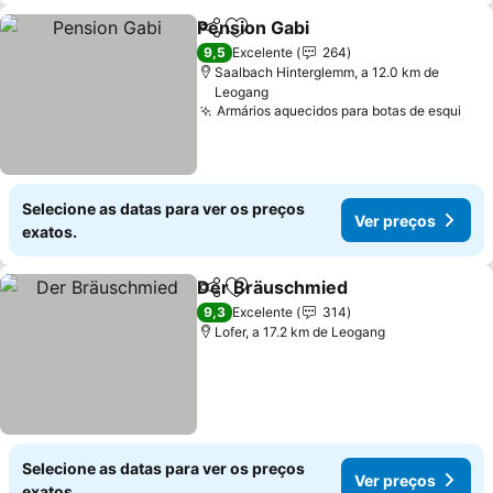
Pension Gabi
Partilhar
Adicionar aos favoritos
Ver preços
9,5
Excelente
264
Saalbach Hinterglemm, a 12.0 km de
Leogang
Armários aquecidos para botas de esqui
Ver
Selecione as datas para ver os preços
Ver preços
exatos.
Der Bräuschmied
Partilhar
Adicionar aos favoritos
Ver preç
9,3
Excelente
314
Lofer, a 17.2 km de Leogang
Selecione as datas para ver os preços
Ver preços
exatos.