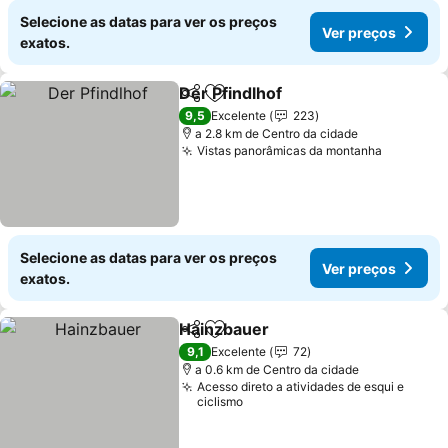
Selecione as datas para ver os preços
Ver preços
exatos.
Der Pfindlhof
Partilhar
Adicionar aos favoritos
Ver preços
9,5
Excelente
223
a 2.8 km de Centro da cidade
Vistas panorâmicas da montanha
Ver preç
Selecione as datas para ver os preços
Ver preços
exatos.
Hainzbauer
Partilhar
Adicionar aos favoritos
Ver preços
9,1
Excelente
72
a 0.6 km de Centro da cidade
Acesso direto a atividades de esqui e
ciclismo