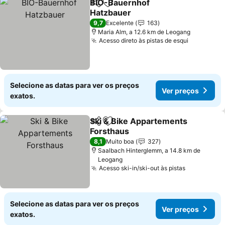
BIO-Bauernhof
Partilhar
Adicionar aos favoritos
Hatzbauer
Ver preços
9,7
Excelente
163
Maria Alm, a 12.6 km de Leogang
Acesso direto às pistas de esqui
Ver preço
Selecione as datas para ver os preços
Ver preços
exatos.
Ski & Bike Appartements
Partilhar
Adicionar aos favoritos
Forsthaus
Ver preços
8,1
Muito boa
327
Saalbach Hinterglemm, a 14.8 km de
Leogang
Acesso ski-in/ski-out às pistas
Ver preço
Selecione as datas para ver os preços
Ver preços
exatos.