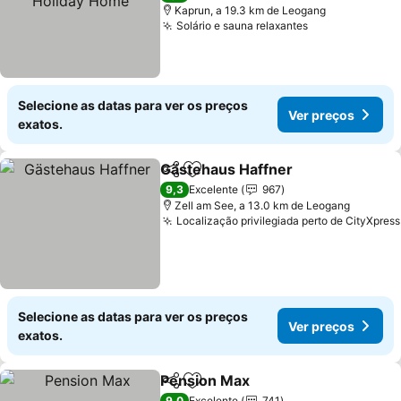
Kaprun, a 19.3 km de Leogang
Solário e sauna relaxantes
Ver preços
Selecione as datas para ver os preços
Ver preços
exatos.
Gästehaus Haffner
Partilhar
Adicionar aos favoritos
Ver pre
9,3
Excelente
967
Zell am See, a 13.0 km de Leogang
Localização privilegiada perto de CityXpress
Selecione as datas para ver os preços
Ver preços
exatos.
Pension Max
Partilhar
Adicionar aos favoritos
Ver preços
9,0
Excelente
741