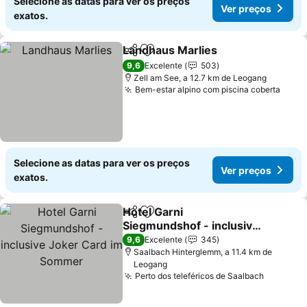
Selecione as datas para ver os preços
Ver preços
exatos.
Landhaus Marlies
Partilhar
Adicionar aos favoritos
Ver preç
9,6
Excelente
503
Zell am See, a 12.7 km de Leogang
Bem-estar alpino com piscina coberta
Ver 
Selecione as datas para ver os preços
Ver preços
exatos.
Hotel Garni
Partilhar
Adicionar aos favoritos
Siegmundshof - inclusive
Joker Card im Sommer
Ver preços
9,6
Excelente
345
Saalbach Hinterglemm, a 11.4 km de
Leogang
Perto dos teleféricos de Saalbach
Ver pre