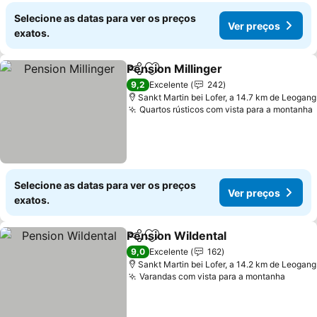
Selecione as datas para ver os preços
Ver preços
exatos.
Pension Millinger
Partilhar
Adicionar aos favoritos
Ver preç
9,2
Excelente
242
Sankt Martin bei Lofer, a 14.7 km de Leogang
Quartos rústicos com vista para a montanha
Selecione as datas para ver os preços
Ver preços
exatos.
Pension Wildental
Partilhar
Adicionar aos favoritos
Ver pre
9,0
Excelente
162
Sankt Martin bei Lofer, a 14.2 km de Leogang
Varandas com vista para a montanha
Ver p