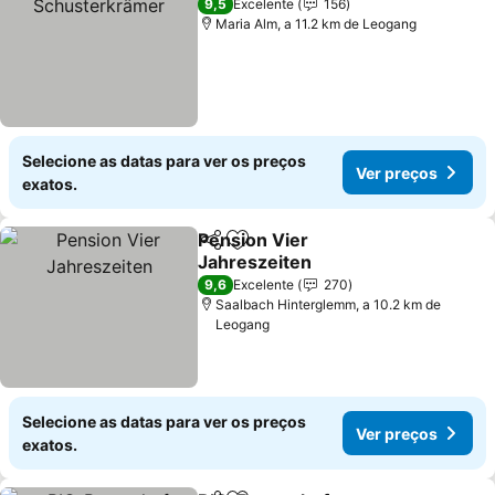
9,5
Excelente
156
Maria Alm, a 11.2 km de Leogang
Selecione as datas para ver os preços
Ver preços
exatos.
Pension Vier
Partilhar
Adicionar aos favoritos
Jahreszeiten
Ver preços
9,6
Excelente
270
Saalbach Hinterglemm, a 10.2 km de
Leogang
Selecione as datas para ver os preços
Ver preços
exatos.