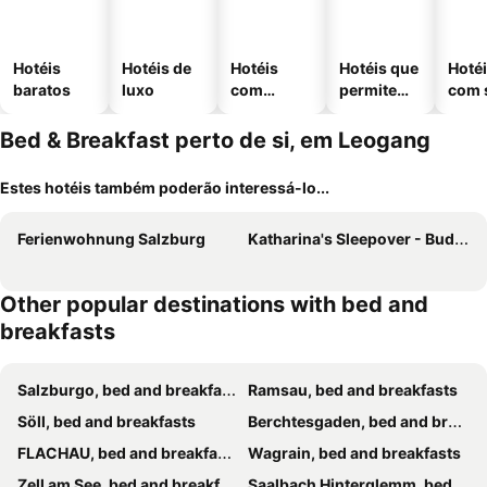
Hotéis
Hotéis de
Hotéis
Hotéis que
Hoté
baratos
luxo
com
permitem
com 
piscinas
animais
Bed & Breakfast perto de si, em Leogang
Estes hotéis também poderão interessá-lo...
Ferienwohnung Salzburg
Katharina's Sleepover - Budget Holiday Home
Other popular destinations with bed and
breakfasts
Salzburgo, bed and breakfasts
Ramsau, bed and breakfasts
Söll, bed and breakfasts
Berchtesgaden, bed and breakfasts
FLACHAU, bed and breakfasts
Wagrain, bed and breakfasts
Zell am See, bed and breakfasts
Saalbach Hinterglemm, bed and breakfasts