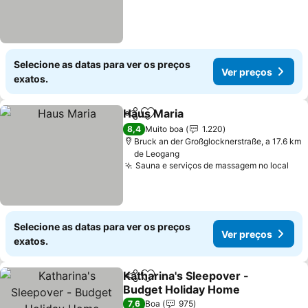
Selecione as datas para ver os preços
Ver preços
exatos.
Haus Maria
Partilhar
Adicionar aos favoritos
Ver preços
8,4
Muito boa
1.220
Bruck an der Großglocknerstraße, a 17.6 km
de Leogang
Sauna e serviços de massagem no local
Ver
Selecione as datas para ver os preços
Ver preços
exatos.
Katharina's Sleepover -
Partilhar
Adicionar aos favoritos
Budget Holiday Home
Ver preços
7,6
Boa
975