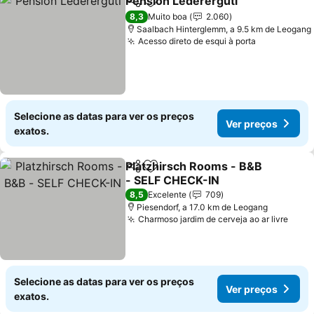
Pension Lederergütl
Partilhar
Adicionar aos favoritos
Ver p
8,3
Muito boa
2.060
Saalbach Hinterglemm, a 9.5 km de Leogang
Acesso direto de esqui à porta
Ver preços
Selecione as datas para ver os preços
Ver preços
exatos.
Platzhirsch Rooms - B&B
Partilhar
Adicionar aos favoritos
- SELF CHECK-IN
Ver preços
8,5
Excelente
709
Piesendorf, a 17.0 km de Leogang
Charmoso jardim de cerveja ao ar livre
Ver 
Selecione as datas para ver os preços
Ver preços
exatos.