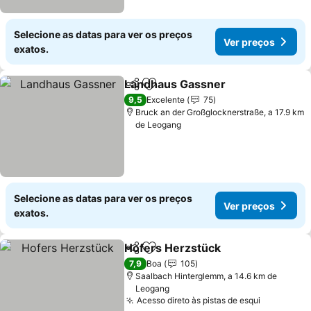
Selecione as datas para ver os preços
Ver preços
exatos.
Landhaus Gassner
Partilhar
Adicionar aos favoritos
Ver pre
9,5
Excelente
75
Bruck an der Großglocknerstraße, a 17.9 km
de Leogang
Selecione as datas para ver os preços
Ver preços
exatos.
Hofers Herzstück
Partilhar
Adicionar aos favoritos
Ver preç
7,9
Boa
105
Saalbach Hinterglemm, a 14.6 km de
Leogang
Acesso direto às pistas de esqui
Ver preço