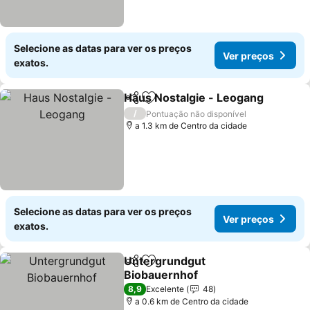
Selecione as datas para ver os preços
Ver preços
exatos.
Haus Nostalgie - Leogang
Partilhar
Adicionar aos favoritos
/
Pontuação não disponível
a 1.3 km de Centro da cidade
Selecione as datas para ver os preços
Ver preços
exatos.
Untergrundgut
Partilhar
Adicionar aos favoritos
Biobauernhof
Ver preços
8,9
Excelente
48
a 0.6 km de Centro da cidade