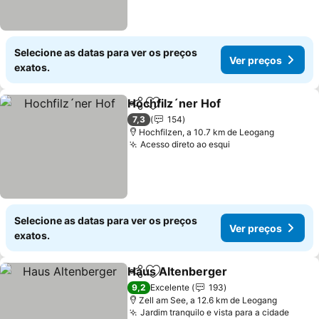
Selecione as datas para ver os preços
Ver preços
exatos.
Hochfilz´ner Hof
Partilhar
Adicionar aos favoritos
Ver preço
7,3
154
Hochfilzen, a 10.7 km de Leogang
Acesso direto ao esqui
Ver preços
Selecione as datas para ver os preços
Ver preços
exatos.
Haus Altenberger
Partilhar
Adicionar aos favoritos
Ver preç
9,2
Excelente
193
Zell am See, a 12.6 km de Leogang
Jardim tranquilo e vista para a cidade
Ver p