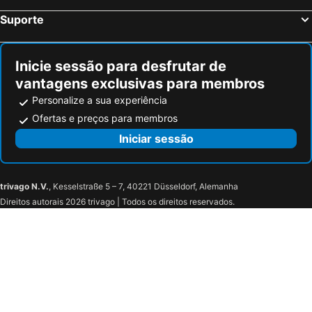
Bad Hofgastein, bed and breakfasts
Siegsdorf, bed and breakfasts
Suporte
Mühlbach am Hochkönig, bed and breakfasts
Niedernsill, bed and breakfasts
Saalfelden am Steinernen Meer, bed and breakfasts
Itter, bed and breakfasts
Inicie sessão para desfrutar de
vantagens exclusivas para membros
Personalize a sua experiência
Ofertas e preços para membros
Iniciar sessão
trivago N.V.
, Kesselstraße 5 – 7, 40221 Düsseldorf, Alemanha
Direitos autorais 2026 trivago | Todos os direitos reservados.