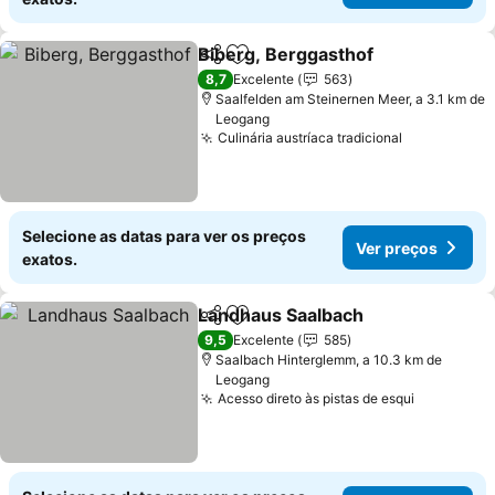
Biberg, Berggasthof
Partilhar
Adicionar aos favoritos
Ver p
8,7
Excelente
563
Saalfelden am Steinernen Meer, a 3.1 km de
Leogang
Culinária austríaca tradicional
Ver preços
Selecione as datas para ver os preços
Ver preços
exatos.
Landhaus Saalbach
Partilhar
Adicionar aos favoritos
Ver pr
9,5
Excelente
585
Saalbach Hinterglemm, a 10.3 km de
Leogang
Acesso direto às pistas de esqui
Ver preço