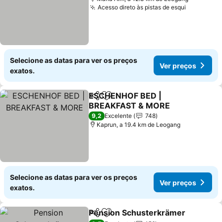
Acesso direto às pistas de esqui
Ver preço
Selecione as datas para ver os preços
Ver preços
exatos.
ESCHENHOF BED |
Partilhar
Adicionar aos favoritos
BREAKFAST & MORE
Ver preços
9,2
Excelente
748
Kaprun, a 19.4 km de Leogang
Selecione as datas para ver os preços
Ver preços
exatos.
Pension Schusterkrämer
Partilhar
Adicionar aos favoritos
V