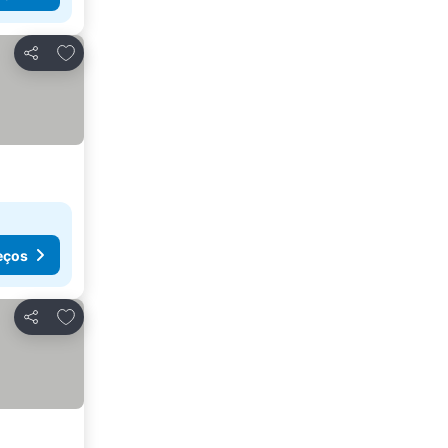
Adicionar aos favoritos
Partilhar
eços
Adicionar aos favoritos
Partilhar