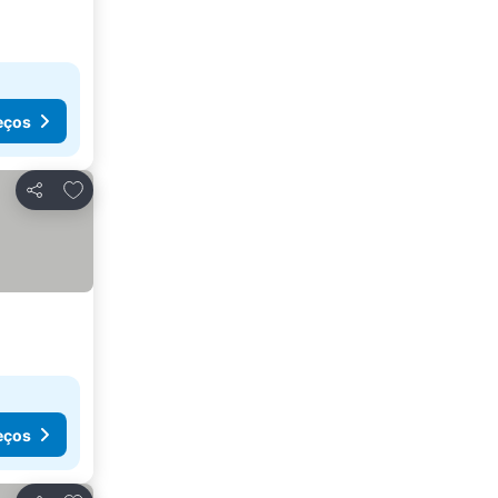
eços
Adicionar aos favoritos
Partilhar
eços