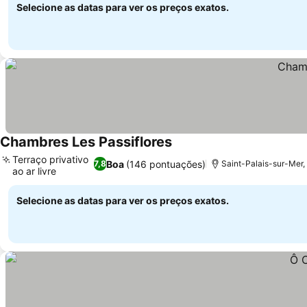
Selecione as datas para ver os preços exatos.
Chambres Les Passiflores
Ver preços
Terraço privativo
Boa
(146 pontuações)
7,8
Saint-Palais-sur-Mer,
ao ar livre
Ver preços
Selecione as datas para ver os preços exatos.