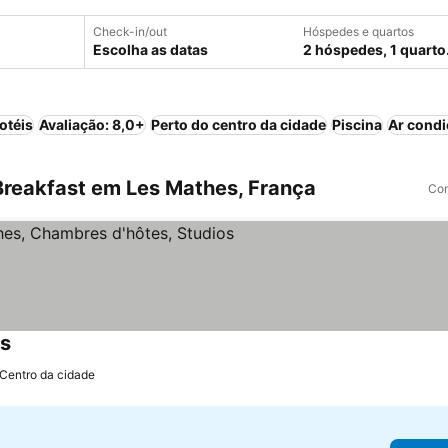
Check-in/out
Hóspedes e quartos
Escolha as datas
2 hóspedes, 1 quarto
otéis
Avaliação: 8,0+
Perto do centro da cidade
Piscina
Ar cond
reakfast em Les Mathes, França
Com
os
Ver preços
 Centro da cidade