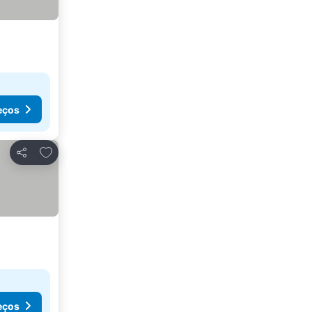
eços
Adicionar aos favoritos
Partilhar
eços