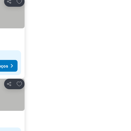
Adicionar aos favoritos
Partilhar
eços
Adicionar aos favoritos
Partilhar