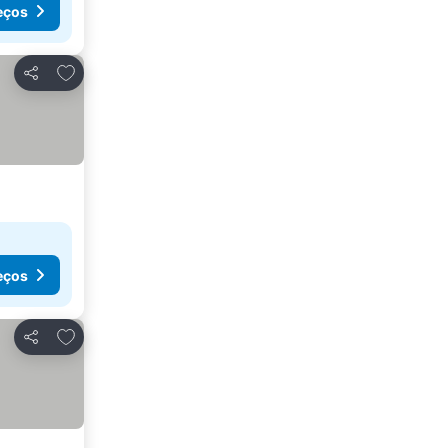
eços
Adicionar aos favoritos
Partilhar
eços
Adicionar aos favoritos
Partilhar