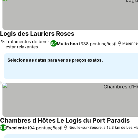
Logis des Lauriers Roses
Ver preços
Tratamentos de bem-
Muito boa
(338 pontuações)
8,4
Marennes
estar relaxantes
Ver preços
Selecione as datas para ver os preços exatos.
Chambres d'Hôtes Le Logis du Port Paradis
Ver
Excelente
(94 pontuações)
8,8
Nieulle-sur-Seudre, a 12.3 km de Les M