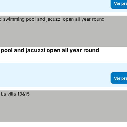
Ver pr
ool and jacuzzi open all year round
Ver preços
Ver pr