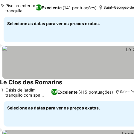
Ver preços
Piscina exterior
Excelente
(141 pontuações)
9,7
Saint-Georges-de
tranquila
Ver preços
Selecione as datas para ver os preços exatos.
Le Clos des Romarins
Ver preços
Oásis de jardim
Excelente
(415 pontuações)
9,6
Saint-Pa
tranquilo com spa
Ver preços
único
Selecione as datas para ver os preços exatos.