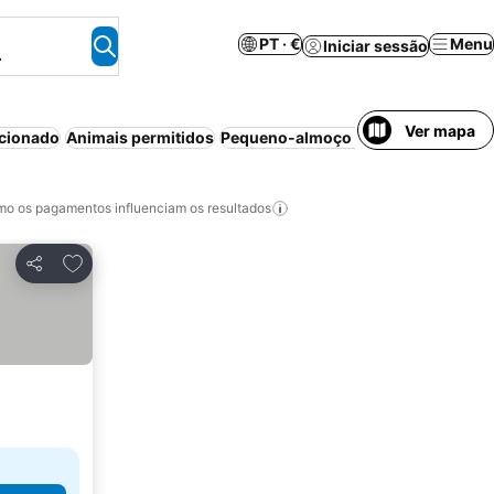
PT · €
Menu
Iniciar sessão
.
Ver mapa
icionado
Animais permitidos
Pequeno-almoço incluído
Casa/apa
o os pagamentos influenciam os resultados
Adicionar aos favoritos
Partilhar