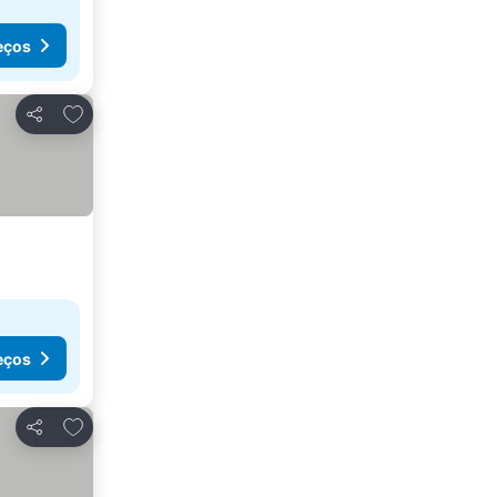
eços
Adicionar aos favoritos
Partilhar
eços
Adicionar aos favoritos
Partilhar