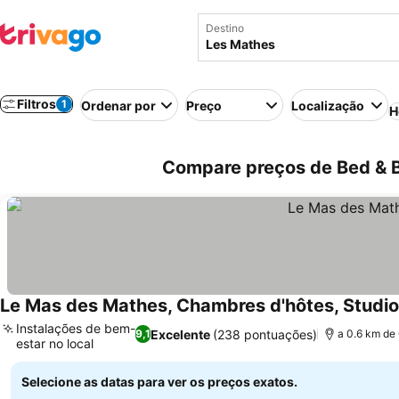
Destino
Filtros
1
Ordenar por
Preço
Localização
H
Compare preços de Bed & B
Le Mas des Mathes, Chambres d'hôtes, Studi
Instalações de bem-
Excelente
(238 pontuações)
9,1
a 0.6 km de
estar no local
Ver preços
Selecione as datas para ver os preços exatos.