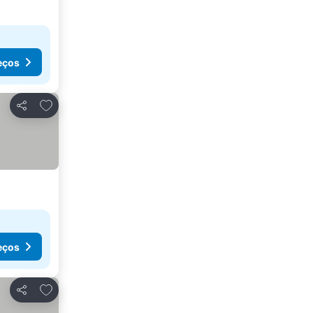
eços
Adicionar aos favoritos
Partilhar
eços
Adicionar aos favoritos
Partilhar