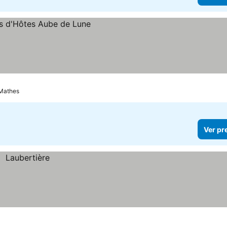
 Mathes
Ver pr