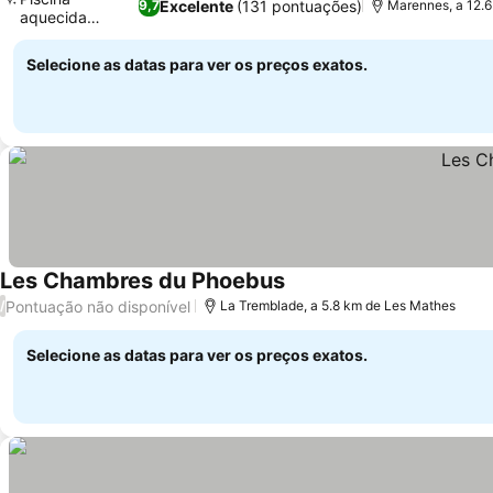
Excelente
(131 pontuações)
9,7
Marennes, a 12.
aquecida
Ver preços
privativa
Selecione as datas para ver os preços exatos.
Les Chambres du Phoebus
Ver preços
Pontuação não disponível
/
La Tremblade, a 5.8 km de Les Mathes
Selecione as datas para ver os preços exatos.