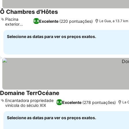
Ô Chambres d'Hôtes
Ver preços
Piscina
Excelente
(220 pontuações)
9,6
Le Gua, a 13.7 km
exterior
Ver preços
sazonal
Selecione as datas para ver os preços exatos.
Domaine TerrOcéane
Ver preços
Encantadora propriedade
Excelente
(278 pontuações)
9,6
La 
vinícola do século XIX
Ver preços
Selecione as datas para ver os preços exatos.