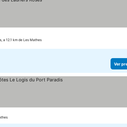
, a 12.1 km de Les Mathes
Ver pr
 preços
athes