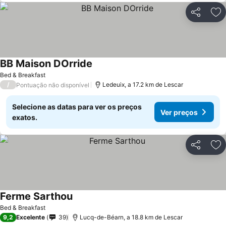
Partilhar
Ad
BB Maison DOrride
Bed & Breakfast
/
Ledeuix, a 17.2 km de Lescar
Pontuação não disponível
Selecione as datas para ver os preços
Ver preços
exatos.
Partilhar
Ad
Ferme Sarthou
Bed & Breakfast
9,2
Excelente
39
Lucq-de-Béarn, a 18.8 km de Lescar