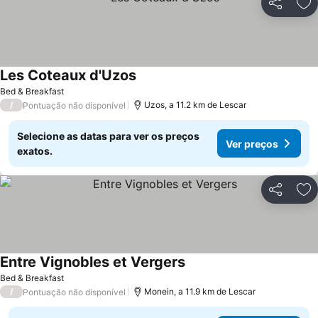
Partilhar
Ad
Les Coteaux d'Uzos
Bed & Breakfast
/
Uzos, a 11.2 km de Lescar
Pontuação não disponível
Selecione as datas para ver os preços
Ver preços
exatos.
Partilhar
Ad
Entre Vignobles et Vergers
Bed & Breakfast
/
Monein, a 11.9 km de Lescar
Pontuação não disponível