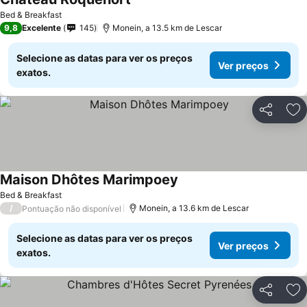
Bed & Breakfast
9,8
Excelente
145
Monein, a 13.5 km de Lescar
Selecione as datas para ver os preços
Ver preços
exatos.
Partilhar
Ad
Maison Dhôtes Marimpoey
Bed & Breakfast
/
Monein, a 13.6 km de Lescar
Pontuação não disponível
Selecione as datas para ver os preços
Ver preços
exatos.
Partilhar
Ad