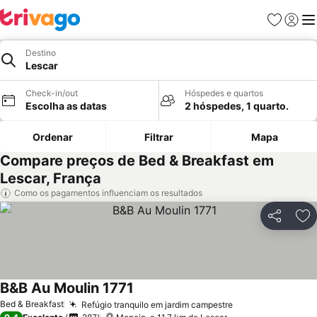
Favoritos
Iniciar
Me
Destino
Lescar
Check-in/out
Hóspedes e quartos
Escolha as datas
2 hóspedes, 1 quarto.
Ordenar
Filtrar
Mapa
Compare preços de Bed & Breakfast em
Lescar, França
Como os pagamentos influenciam os resultados
Partilhar
Ad
B&B Au Moulin 1771
Bed & Breakfast
Refúgio tranquilo em jardim campestre