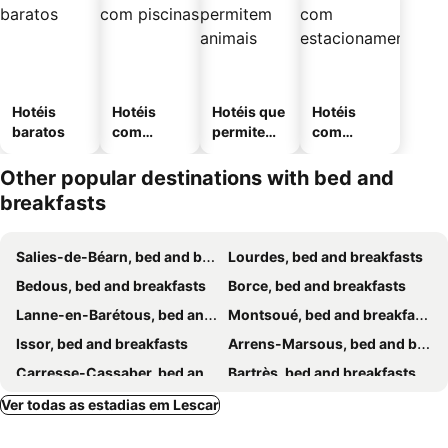
Hotéis
Hotéis
Hotéis que
Hotéis
baratos
com
permitem
com
piscinas
animais
estaciona
mento
Other popular destinations with bed and
breakfasts
Salies-de-Béarn, bed and breakfasts
Lourdes, bed and breakfasts
Bedous, bed and breakfasts
Borce, bed and breakfasts
Lanne-en-Barétous, bed and breakfasts
Montsoué, bed and breakfasts
Issor, bed and breakfasts
Arrens-Marsous, bed and breakfasts
Carresse-Cassaber, bed and breakfasts
Bartrès, bed and breakfasts
Osse-en-Aspe, bed and breakfasts
Laruns, bed and breakfasts
Ver todas as estadias em Lescar
Pau, bed and breakfasts
Cette-Eygun, bed and breakfasts