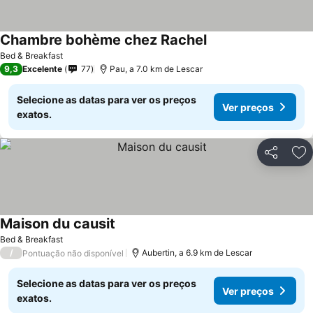
Chambre bohème chez Rachel
Bed & Breakfast
9,3
Excelente
77
Pau, a 7.0 km de Lescar
Selecione as datas para ver os preços
Ver preços
exatos.
Partilhar
Ad
Maison du causit
Bed & Breakfast
/
Aubertin, a 6.9 km de Lescar
Pontuação não disponível
Selecione as datas para ver os preços
Ver preços
exatos.