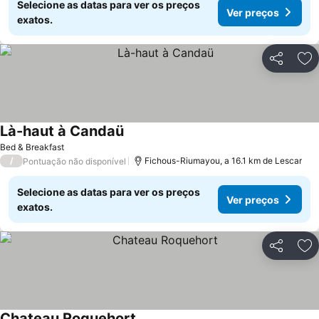
Selecione as datas para ver os preços
Ver preços
exatos.
Partilhar
Ad
Là-haut à Candaü
Bed & Breakfast
/
Fichous-Riumayou, a 16.1 km de Lescar
Pontuação não disponível
Selecione as datas para ver os preços
Ver preços
exatos.
Partilhar
Ad
Chateau Roquehort