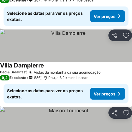
9,4
Excelente
287
Monein, a 11.7 km de Lescar
Selecione as datas para ver os preços
Ver preços
exatos.
Partilhar
Ad
Villa Dampierre
Bed & Breakfast
Vistas da montanha da sua acomodação
9,2
Excelente
586
Pau, a 6.2 km de Lescar
Selecione as datas para ver os preços
Ver preços
exatos.
Partilhar
Ad