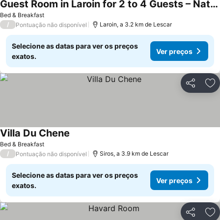
Guest Room in Laroin for 2 to 4 Guests – Nature and Tranquility Await
Bed & Breakfast
/
Laroin, a 3.2 km de Lescar
Pontuação não disponível
Selecione as datas para ver os preços
Ver preços
exatos.
Partilhar
Ad
Villa Du Chene
Bed & Breakfast
/
Siros, a 3.9 km de Lescar
Pontuação não disponível
Selecione as datas para ver os preços
Ver preços
exatos.
Partilhar
Ad