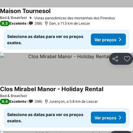
Maison Tournesol
Bed & Breakfast
Vistas panorâmicas das montanhas dos Pirenéus
9,3
Excelente
388
Gan, a 11.5 km de Lescar
Selecione as datas para ver os preços
Ver preços
exatos.
Partilhar
Ad
Clos Mirabel Manor - Holiday Rental
Bed & Breakfast
9,4
Excelente
398
Jurançon, a 5.8 km de Lescar
Selecione as datas para ver os preços
Ver preços
exatos.