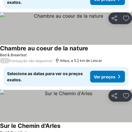
exatos.
Partilhar
Ad
Chambre au coeur de la nature
Bed & Breakfast
/
Arbus, a 5.2 km de Lescar
Pontuação não disponível
Selecione as datas para ver os preços
Ver preços
exatos.
Partilhar
Ad
Sur le Chemin d'Arles