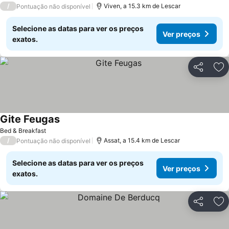
/
Viven, a 15.3 km de Lescar
Pontuação não disponível
Selecione as datas para ver os preços
Ver preços
exatos.
Partilhar
Ad
Gite Feugas
Bed & Breakfast
/
Assat, a 15.4 km de Lescar
Pontuação não disponível
Selecione as datas para ver os preços
Ver preços
exatos.
Partilhar
Ad