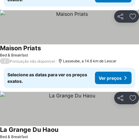
Partilhar
Ad
Maison Priats
Bed & Breakfast
/
Lasseube, a 14.6 km de Lescar
Pontuação não disponível
Selecione as datas para ver os preços
Ver preços
exatos.
Partilhar
Ad
La Grange Du Haou
Bed & Breakfast