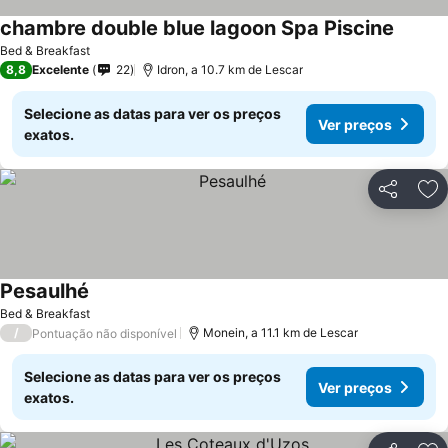
chambre double blue lagoon Spa Piscine
Bed & Breakfast
8,8
Excelente
22
Idron, a 10.7 km de Lescar
Selecione as datas para ver os preços
Ver preços
exatos.
Partilhar
Ad
Pesaulhé
Bed & Breakfast
/
Monein, a 11.1 km de Lescar
Pontuação não disponível
Selecione as datas para ver os preços
Ver preços
exatos.