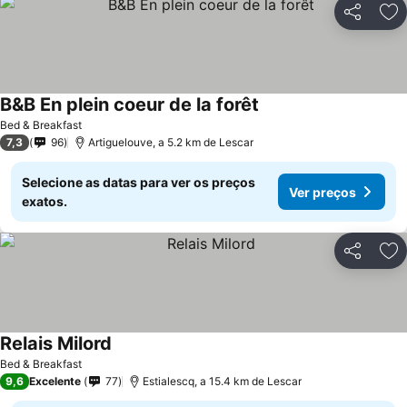
Partilhar
Ad
B&B En plein coeur de la forêt
Bed & Breakfast
7,3
96
Artiguelouve, a 5.2 km de Lescar
Selecione as datas para ver os preços
Ver preços
exatos.
Partilhar
Ad
Relais Milord
Bed & Breakfast
9,6
Excelente
77
Estialescq, a 15.4 km de Lescar