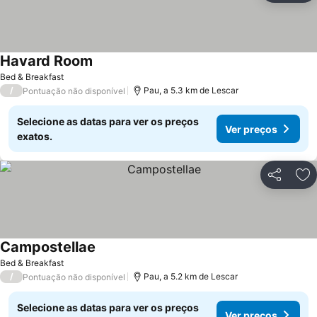
Havard Room
Bed & Breakfast
/
Pau, a 5.3 km de Lescar
Pontuação não disponível
Selecione as datas para ver os preços
Ver preços
exatos.
Partilhar
Ad
Campostellae
Bed & Breakfast
/
Pau, a 5.2 km de Lescar
Pontuação não disponível
Selecione as datas para ver os preços
Ver preços