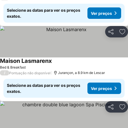
Selecione as datas para ver os preços
Ver preços
exatos.
Partilhar
Ad
Maison Lasmarenx
Bed & Breakfast
/
Jurançon, a 8.9 km de Lescar
Pontuação não disponível
Selecione as datas para ver os preços
Ver preços
exatos.
Partilhar
Ad