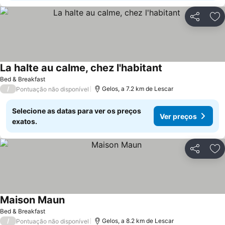
Partilhar
Ad
La halte au calme, chez l'habitant
Bed & Breakfast
/
Gelos, a 7.2 km de Lescar
Pontuação não disponível
Selecione as datas para ver os preços
Ver preços
exatos.
Partilhar
Ad
Maison Maun
Bed & Breakfast
/
Gelos, a 8.2 km de Lescar
Pontuação não disponível