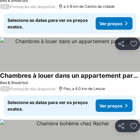
Bed & Breakfast
/
a 0.8 km de Centro da cidade
Pontuação não disponível
Selecione as datas para ver os preços
Ver preços
exatos.
Partilhar
Ad
Chambres à louer dans un appartement partagé
Bed & Breakfast
/
Pau, a 6.0 km de Lescar
Pontuação não disponível
Selecione as datas para ver os preços
Ver preços
exatos.
Partilhar
Ad