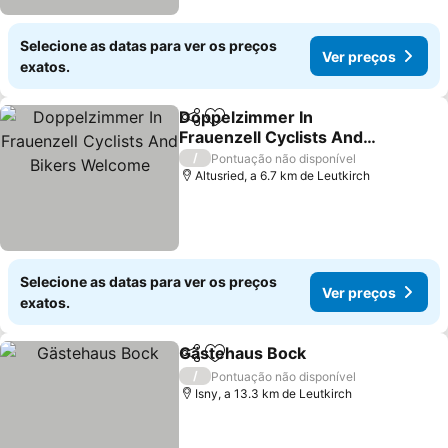
Selecione as datas para ver os preços
Ver preços
exatos.
Doppelzimmer In
Partilhar
Adicionar aos favoritos
Frauenzell Cyclists And
Bikers Welcome
/
Pontuação não disponível
Altusried, a 6.7 km de Leutkirch
Selecione as datas para ver os preços
Ver preços
exatos.
Gästehaus Bock
Partilhar
Adicionar aos favoritos
/
Pontuação não disponível
Isny, a 13.3 km de Leutkirch