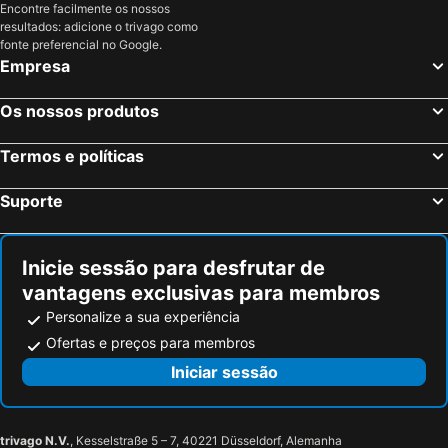
Encontre facilmente os nossos
Oy-Mittelberg, bed and breakfasts
Horgenzell, bed and breakfasts
resultados: adicione o trivago como
Kempten, bed and breakfasts
Sonthofen, bed and breakfasts
fonte preferencial no Google.
Empresa
Nesselwang, bed and breakfasts
Wangen im Allgäu, bed and breakfasts
Sulzberg, bed and breakfasts
Lauterach, bed and breakfasts
Os nossos produtos
Ebenweiler, bed and breakfasts
Burgberg, bed and breakfasts
Termos e políticas
Eichenberg, bed and breakfasts
Uttenweiler, bed and breakfasts
Dietmannsried, bed and breakfasts
Fronreute, bed and breakfasts
Suporte
Altusried, bed and breakfasts
Andelsbuch, bed and breakfasts
Hittisau, bed and breakfasts
Inicie sessão para desfrutar de
vantagens exclusivas para membros
Personalize a sua experiência
Ofertas e preços para membros
Iniciar sessão
trivago N.V.
, Kesselstraße 5 – 7, 40221 Düsseldorf, Alemanha