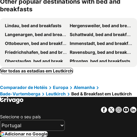
Other popular destinations with bed and
breakfasts
Lindau, bed and breakfasts
Hergensweiler, bed and breakfasts
Langenargen, bed and breakfasts
Schattwald, bed and breakfasts
Ottobeuren, bed and breakfasts
Immenstadt, bed and breakfasts
Friedrichshafen, bed and breakfasts
Ravensburg, bed and breakfasts
Oberstaufen, bed and breakfasts
Pfronten, bed and breakfasts
Fischen, bed and breakfasts
Wertach, bed and breakfasts
Ver todas as estadias em Leutkirch
Rettenberg, bed and breakfasts
Bolsterlang, bed and breakfasts
Comparador de Hotéis
Europa
Alemanha
Meckenbeuren, bed and breakfasts
Eisenberg, bed and breakfasts
Bade-Vurtemberga
Leutkirch
Bed & Breakfast em Leutkirch
Memmingen, bed and breakfasts
Lochau, bed and breakfasts
Krumbach, bed and breakfasts
Hörbranz, bed and breakfasts
Facebook
Twitter
Insta
Yo
Hard, bed and breakfasts
Bregenz, bed and breakfasts
Selecione o seu país
Isny, bed and breakfasts
Scheidegg, bed and breakfasts
Jungholz, bed and breakfasts
Egg, bed and breakfasts
Adicionar no Google