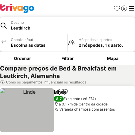
Favoritos
Iniciar
Me
Destino
Leutkirch
Check-in/out
Hóspedes e quartos
Escolha as datas
2 hóspedes, 1 quarto.
Ordenar
Filtrar
Mapa
Compare preços de Bed & Breakfast em
Leutkirch, Alemanha
Como os pagamentos influenciam os resultados
Linde
Partilhar
Adicionar aos favoritos
8,7
Excelente
274
a 0.1 km de Centro da cidade
Varanda charmosa com assentos