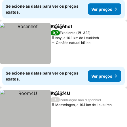
Selecione as datas para ver os preços
Ver preços
exatos.
Rosenhof
Partilhar
Adicionar aos favoritos
9,7
Excelente
322
Isny, a 10.1 km de Leutkirch
Cenário natural idílico
Selecione as datas para ver os preços
Ver preços
exatos.
Room4U
Partilhar
Adicionar aos favoritos
/
Pontuação não disponível
Memmingen, a 19.1 km de Leutkirch