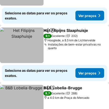
Selecione as datas para ver os preços
Ver preços
exatos.
Het Filipijns Slaaphuisje
Partilhar
Adicionar aos favoritos
Ve
9,1
Excelente
232
Hooglede, a 8.5 km de Lichtervelde
Instalações de bem-estar privativas no
quarto
Selecione as datas para ver os preços
Ver preços
exatos.
B&B Lobelia-Brugge
Partilhar
Adicionar aos favoritos
Ver p
9,7
Excelente
288
a 4.0 km de Praça do Mercado