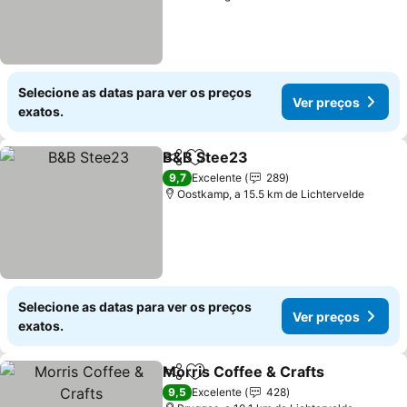
Selecione as datas para ver os preços
Ver preços
exatos.
B&B Stee23
Partilhar
Adicionar aos favoritos
Ver preços
9,7
Excelente
289
Oostkamp, a 15.5 km de Lichtervelde
Selecione as datas para ver os preços
Ver preços
exatos.
Morris Coffee & Crafts
Partilhar
Adicionar aos favoritos
Ver
9,5
Excelente
428