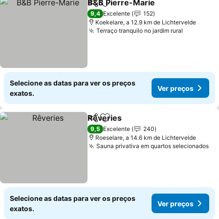
B&B Pierre-Marie
Partilhar
Adicionar aos favoritos
Ver preç
9,4
Excelente
152
Koekelare, a 12.9 km de Lichtervelde
Terraço tranquilo no jardim rural
Ver preço
Selecione as datas para ver os preços
Ver preços
exatos.
Rêveries
Partilhar
Adicionar aos favoritos
Ver preços
9,5
Excelente
240
Roeselare, a 14.6 km de Lichtervelde
Sauna privativa em quartos selecionados
Ve
Selecione as datas para ver os preços
Ver preços
exatos.