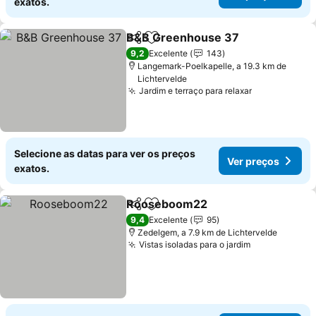
exatos.
B&B Greenhouse 37
Partilhar
Adicionar aos favoritos
Ver p
9,2
Excelente
143
Langemark-Poelkapelle, a 19.3 km de
Lichtervelde
Jardim e terraço para relaxar
Ver preços
Selecione as datas para ver os preços
Ver preços
exatos.
Rooseboom22
Partilhar
Adicionar aos favoritos
Ver preços
9,4
Excelente
95
Zedelgem, a 7.9 km de Lichtervelde
Vistas isoladas para o jardim
Ver preços