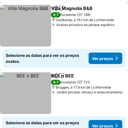
Villa Magnolia B&B
Partilhar
Adicionar aos favoritos
Ver pre
9,7
Excelente
188
Oostkamp, a 16.1 km de Lichtervelde
Acesso privativo ao parque aquático
Ver p
Selecione as datas para ver os preços
Ver preços
exatos.
BEE n BEE
Partilhar
Adicionar aos favoritos
Ver preços
9,7
Excelente
121
Brugges, a 17.9 km de Lichtervelde
Jardim privado, terraço e estacionamento
Ve
Selecione as datas para ver os preços
Ver preços