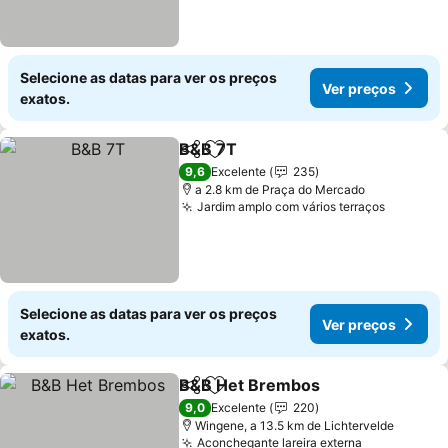
Selecione as datas para ver os preços
Ver preços
exatos.
B&B 7T
Partilhar
Adicionar aos favoritos
Ver preços
9,6
Excelente
235
a 2.8 km de Praça do Mercado
Jardim amplo com vários terraços
Ver pre
Selecione as datas para ver os preços
Ver preços
exatos.
B&B Het Brembos
Partilhar
Adicionar aos favoritos
Ver pre
9,0
Excelente
220
Wingene, a 13.5 km de Lichtervelde
Aconchegante lareira externa
Ver preços