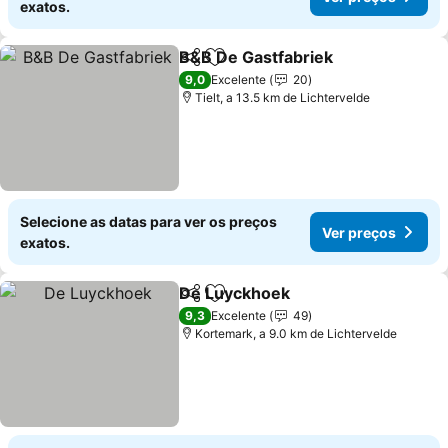
exatos.
B&B De Gastfabriek
Partilhar
Adicionar aos favoritos
Ver pr
9,0
Excelente
20
Tielt, a 13.5 km de Lichtervelde
Selecione as datas para ver os preços
Ver preços
exatos.
De Luyckhoek
Partilhar
Adicionar aos favoritos
Ver preços
9,3
Excelente
49
Kortemark, a 9.0 km de Lichtervelde