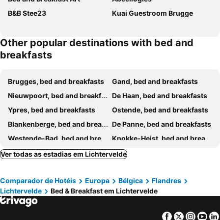
B&B Stee23
Kuai Guestroom Brugge
Other popular destinations with bed and
breakfasts
Brugges, bed and breakfasts
Gand, bed and breakfasts
Nieuwpoort, bed and breakfasts
De Haan, bed and breakfasts
Ypres, bed and breakfasts
Ostende, bed and breakfasts
Blankenberge, bed and breakfasts
De Panne, bed and breakfasts
Westende-Bad, bed and breakfasts
Knokke-Heist, bed and breakfasts
Damme, bed and breakfasts
Poperinge, bed and breakfasts
Ver todas as estadias em Lichtervelde
Oostduinkerke, bed and breakfasts
Ijzendijke, bed and breakfasts
Comparador de Hotéis
Europa
Bélgica
Flandres
Kortrijk, bed and breakfasts
Koksijde, bed and breakfasts
Lichtervelde
Bed & Breakfast em Lichtervelde
Zedelgem, bed and breakfasts
Roeselare, bed and breakfasts
Veurne, bed and breakfasts
Oostkamp, bed and breakfasts
Facebook
Twitter
Insta
Yo