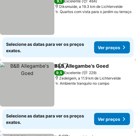
9,1
Excelente
464
Diksmuide, a 19.3 km de Lichtervelde
Quartos com vista para o jardim ou terraço
V
Selecione as datas para ver os preços
Ver preços
exatos.
B&B Allegambe's Goed
Partilhar
Adicionar aos favoritos
Ver
9,5
Excelente
229
Zedelgem, a 11.9 km de Lichtervelde
Ambiente tranquilo no campo
Ver preços
Selecione as datas para ver os preços
Ver preços
exatos.