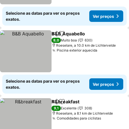
Selecione as datas para ver os preços
Ver preços
exatos.
B&B Aquabello
Partilhar
Adicionar aos favoritos
Ver preços
8,0
Muito boa
630
Roeselare, a 10.0 km de Lichtervelde
Piscina exterior aquecida
Ver preços
Selecione as datas para ver os preços
Ver preços
exatos.
R&breakfast
Partilhar
Adicionar aos favoritos
Ver preços
9,1
Excelente
308
Roeselare, a 8.1 km de Lichtervelde
Comodidades para ciclistas
Ver preços