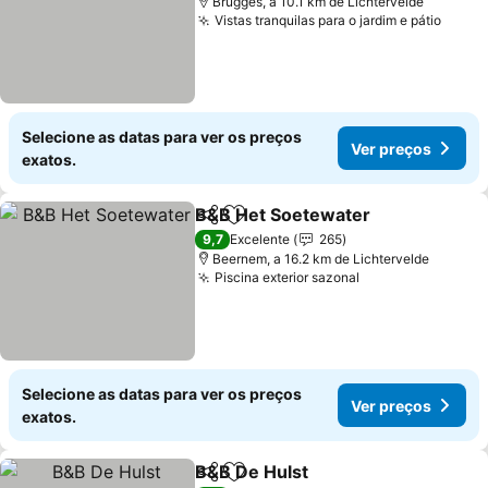
Brugges, a 10.1 km de Lichtervelde
Vistas tranquilas para o jardim e pátio
Ver p
Selecione as datas para ver os preços
Ver preços
exatos.
B&B Het Soetewater
Partilhar
Adicionar aos favoritos
Ver p
9,7
Excelente
265
Beernem, a 16.2 km de Lichtervelde
Piscina exterior sazonal
Ver preços
Selecione as datas para ver os preços
Ver preços
exatos.
B&B De Hulst
Partilhar
Adicionar aos favoritos
Ver preços