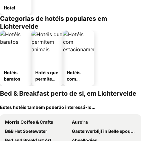
Hotel
Categorias de hotéis populares em
Lichtervelde
Hotéis
Hotéis que
Hotéis
baratos
permitem
com
animais
estaciona
mento
Bed & Breakfast perto de si, em Lichtervelde
Estes hotéis também poderão interessá-lo...
Morris Coffee & Crafts
Auro'ra
B&B Het Soetewater
Gastenverblijf in Belle epoque woning
Bed and Breakfast Art
Abeellogies