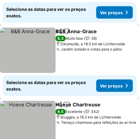
Selecione as datas para ver os preços
Ver preços
exatos.
B&B Anna-Grace
Partilhar
Adicionar aos favoritos
Ver preç
8,3
Muito boa
28
Diksmuide, a 18.5 km de Lichtervelde
Jardim isolado e vistas para o pátio
Ver pr
Selecione as datas para ver os preços
Ver preços
exatos.
Hoeve Chartreuse
Partilhar
Adicionar aos favoritos
Ver pre
9,5
Excelente
342
Brugges, a 16.2 km de Lichtervelde
Terraço charmoso para refeições ao ar livre
V