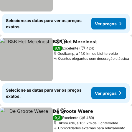
Selecione as datas para ver os preços
Ver preços
exatos.
B&B Het Merelnest
Partilhar
Adicionar aos favoritos
Ver pr
8,9
Excelente
424
Oostkamp, a 11.0 km de Lichtervelde
Quartos elegantes com decoração clássica
V
Selecione as datas para ver os preços
Ver preços
exatos.
De Groote Waere
Partilhar
Adicionar aos favoritos
Ver preç
9,2
Excelente
489
Diksmuide, a 16.1 km de Lichtervelde
Comodidades externas para relaxamento
Ve