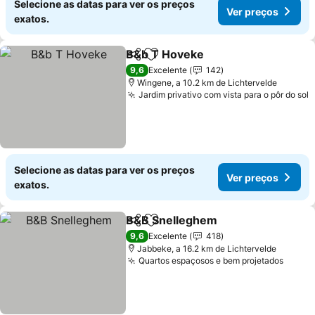
Selecione as datas para ver os preços
Ver preços
exatos.
B&b T Hoveke
Partilhar
Adicionar aos favoritos
Ver preços
9,6
Excelente
142
Wingene, a 10.2 km de Lichtervelde
Jardim privativo com vista para o pôr do sol
V
Selecione as datas para ver os preços
Ver preços
exatos.
B&B Snelleghem
Partilhar
Adicionar aos favoritos
Ver preço
9,6
Excelente
418
Jabbeke, a 16.2 km de Lichtervelde
Quartos espaçosos e bem projetados
Ver p