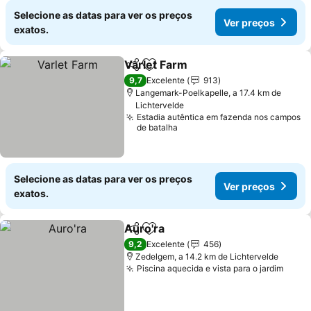
Selecione as datas para ver os preços
Ver preços
exatos.
Varlet Farm
Partilhar
Adicionar aos favoritos
Ver preços
9,7
Excelente
913
Langemark-Poelkapelle, a 17.4 km de
Lichtervelde
Estadia autêntica em fazenda nos campos
de batalha
Selecione as datas para ver os preços
Ver preços
exatos.
Auro'ra
Partilhar
Adicionar aos favoritos
Ver preços
9,2
Excelente
456
Zedelgem, a 14.2 km de Lichtervelde
Piscina aquecida e vista para o jardim
Ver 