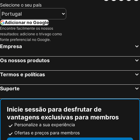
Wenduine, bed and breakfasts
Oudenaarde, bed and breakfasts
Selecione o seu país
Diksmuide, bed and breakfasts
Sint-Martens-Latem, bed and breakfasts
Jabbeke, bed and breakfasts
Zuienkerke, bed and breakfasts
Adicionar no Google
Encontre facilmente os nossos
Groede, bed and breakfasts
Lovendegem, bed and breakfasts
resultados: adicione o trivago como
Lille, bed and breakfasts
Langemark-Poelkapelle, bed and breakfasts
fonte preferencial no Google.
Empresa
Middelkerke, bed and breakfasts
Zwalm, bed and breakfasts
Eeklo, bed and breakfasts
Sluis, bed and breakfasts
Os nossos produtos
Aalter, bed and breakfasts
Assenede, bed and breakfasts
Termos e políticas
Wevelgem, bed and breakfasts
Kruishoutem, bed and breakfasts
Lo-Reninge, bed and breakfasts
Heuvelland, bed and breakfasts
Suporte
Dentergem, bed and breakfasts
Wielsbeke, bed and breakfasts
Houplines, bed and breakfasts
Ruiselede, bed and breakfasts
Inicie sessão para desfrutar de
vantagens exclusivas para membros
Personalize a sua experiência
Ofertas e preços para membros