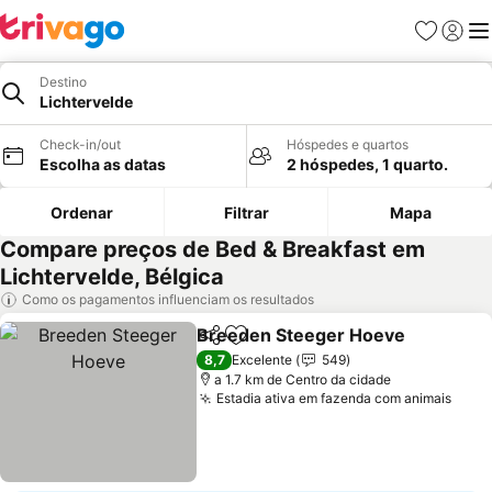
Favoritos
Iniciar
Me
Destino
Lichtervelde
Check-in/out
Hóspedes e quartos
Escolha as datas
2 hóspedes, 1 quarto.
Ordenar
Filtrar
Mapa
Compare preços de Bed & Breakfast em
Lichtervelde, Bélgica
Como os pagamentos influenciam os resultados
Breeden Steeger Hoeve
Partilhar
Adicionar aos favoritos
V
8,7
Excelente
549
a 1.7 km de Centro da cidade
Estadia ativa em fazenda com animais
Ver 