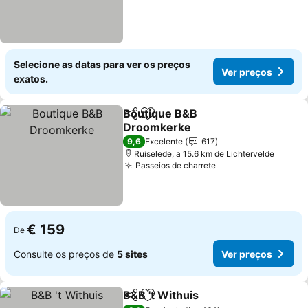
Selecione as datas para ver os preços
Ver preços
exatos.
Boutique B&B
Partilhar
Adicionar aos favoritos
Droomkerke
Ver preços
9,6
Excelente
617
Ruiselede, a 15.6 km de Lichtervelde
Passeios de charrete
Ver preços
€ 159
De
Consulte os preços de
5 sites
Ver preços
B&B 't Withuis
Partilhar
Adicionar aos favoritos
Ver preços