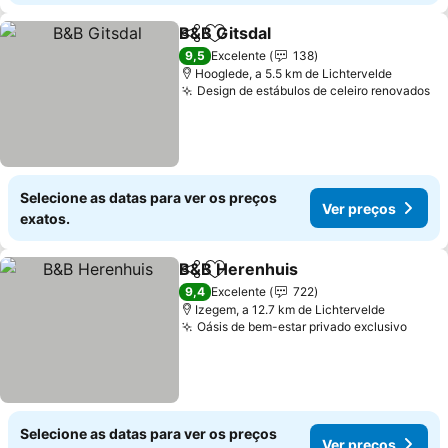
B&B Gitsdal
Partilhar
Adicionar aos favoritos
Ver preços
9,5
Excelente
138
Hooglede, a 5.5 km de Lichtervelde
Design de estábulos de celeiro renovados
Ve
Selecione as datas para ver os preços
Ver preços
exatos.
B&B Herenhuis
Partilhar
Adicionar aos favoritos
Ver preços
9,4
Excelente
722
Izegem, a 12.7 km de Lichtervelde
Oásis de bem-estar privado exclusivo
Ver p
Selecione as datas para ver os preços
Ver preços