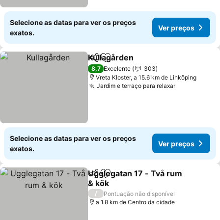
Selecione as datas para ver os preços
Ver preços
exatos.
Kullagården
Partilhar
Adicionar aos favoritos
Ver preços
8,7
Excelente
303
Vreta Kloster, a 15.6 km de Linköping
Jardim e terraço para relaxar
Ver preços
Selecione as datas para ver os preços
Ver preços
exatos.
Ugglegatan 17 - Två rum
Partilhar
Adicionar aos favoritos
& kök
Ver preços
/
Pontuação não disponível
a 1.8 km de Centro da cidade