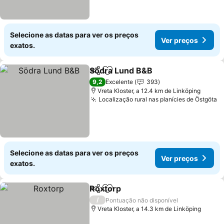
Selecione as datas para ver os preços
Ver preços
exatos.
Södra Lund B&B
Partilhar
Adicionar aos favoritos
Ver preço
9,2
Excelente
393
Vreta Kloster, a 12.4 km de Linköping
Localização rural nas planícies de Östgöta
V
Selecione as datas para ver os preços
Ver preços
exatos.
Roxtorp
Partilhar
Adicionar aos favoritos
Ver preços
/
Pontuação não disponível
Vreta Kloster, a 14.3 km de Linköping