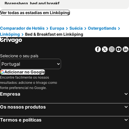
Borensberg, bed and breakfasts
Ver todas as estadias em Linköping
Comparador de Hotéis
Europa
Suécia
Ostergotlands
Linköping
Bed & Breakfast em Linköping
Facebook
Twitter
Insta
Yo
Selecione o seu país
Adicionar no Google
Encontre facilmente os nossos
resultados: adicione o trivago como
fonte preferencial no Google.
Empresa
Os nossos produtos
Termos e políticas