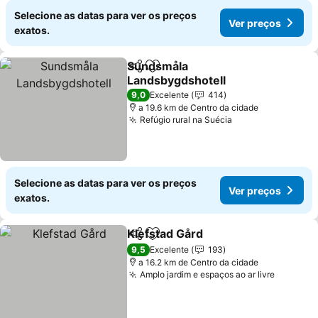
Selecione as datas para ver os preços
Ver preços
exatos.
Sundsmåla
Partilhar
Adicionar aos favoritos
Landsbygdshotell
Ver preços
9,0
Excelente
414
a 19.6 km de Centro da cidade
Refúgio rural na Suécia
Ver preços
Selecione as datas para ver os preços
Ver preços
exatos.
Klefstad Gård
Partilhar
Adicionar aos favoritos
Ver preços
9,5
Excelente
193
a 16.2 km de Centro da cidade
Amplo jardim e espaços ao ar livre
Ver pre