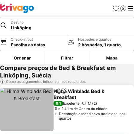
Favoritos
Iniciar
Me
Destino
Linköping
Check-in/out
Hóspedes e quartos
Escolha as datas
2 hóspedes, 1 quarto.
Ordenar
Filtrar
Mapa
Compare preços de Bed & Breakfast em
Linköping, Suécia
Como os pagamentos influenciam os resultados
Hilma Winblads Bed &
Partilhar
Adicionar aos favoritos
Breakfast
Ver preços
9,1
Excelente
1.172
a 2.4 km de Centro da cidade
Decoração escandinava tradicional nos
quartos