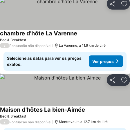
Partilhar
Ad
chambre d'hôte La Varenne
Ver preços
Bed & Breakfast
/
La Varenne, a 11.9 km de Liré
Pontuação não disponível
Selecione as datas para ver os preços
Ver preços
exatos.
Partilhar
Ad
Maison d'hôtes La bien-Aimée
Ver preços
Bed & Breakfast
/
Montrevault, a 12.7 km de Liré
Pontuação não disponível