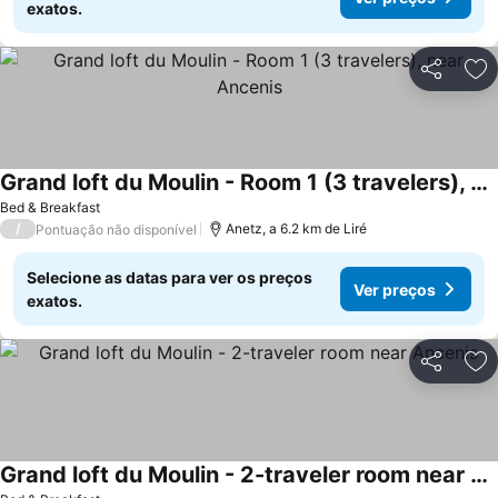
exatos.
Partilhar
Ad
Grand loft du Moulin - Room 1 (3 travelers), near Ancenis
Ver preços
Bed & Breakfast
/
Anetz, a 6.2 km de Liré
Pontuação não disponível
Selecione as datas para ver os preços
Ver preços
exatos.
Partilhar
Ad
Grand loft du Moulin - 2-traveler room near Ancenis