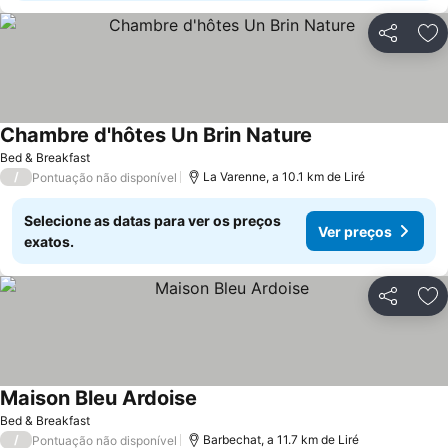
Partilhar
Ad
Chambre d'hôtes Un Brin Nature
Ver preços
Bed & Breakfast
/
La Varenne, a 10.1 km de Liré
Pontuação não disponível
Selecione as datas para ver os preços
Ver preços
exatos.
Partilhar
Ad
Maison Bleu Ardoise
Ver preços
Bed & Breakfast
/
Barbechat, a 11.7 km de Liré
Pontuação não disponível