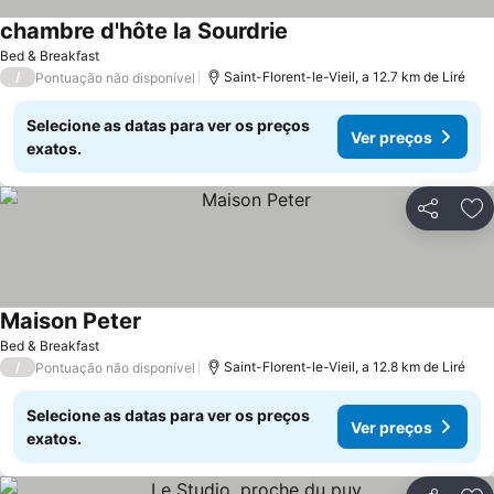
chambre d'hôte la Sourdrie
Ver preços
Bed & Breakfast
/
Saint-Florent-le-Vieil, a 12.7 km de Liré
Pontuação não disponível
Selecione as datas para ver os preços
Ver preços
exatos.
Partilhar
Ad
Maison Peter
Ver preços
Bed & Breakfast
/
Saint-Florent-le-Vieil, a 12.8 km de Liré
Pontuação não disponível
Selecione as datas para ver os preços
Ver preços
exatos.