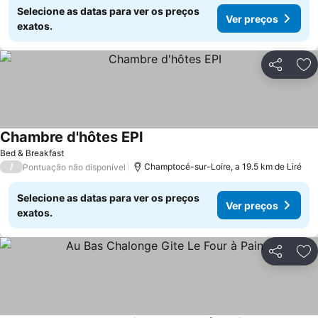
Selecione as datas para ver os preços
Ver preços
exatos.
Partilhar
Ad
Chambre d'hôtes EPI
Ver preços
Bed & Breakfast
/
Champtocé-sur-Loire, a 19.5 km de Liré
Pontuação não disponível
Selecione as datas para ver os preços
Ver preços
exatos.
Partilhar
Ad