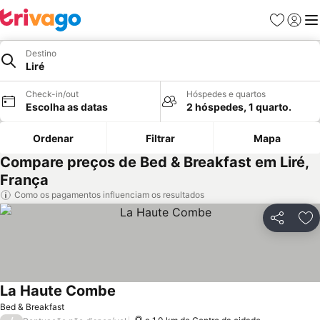
Favoritos
Iniciar
Me
Destino
Liré
Check-in/out
Hóspedes e quartos
Escolha as datas
2 hóspedes, 1 quarto.
Ordenar
Filtrar
Mapa
Compare preços de Bed & Breakfast em Liré,
França
Como os pagamentos influenciam os resultados
Partilhar
Ad
La Haute Combe
Ver preços
Bed & Breakfast