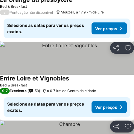
Ver preços
Bed & Breakfast
/
Mouzeil, a 17.9 km de Liré
Pontuação não disponível
Selecione as datas para ver os preços
Ver preços
exatos.
Partilhar
Ad
Entre Loire et Vignobles
Ver preços
Bed & Breakfast
9,7
Excelente
59
a 0.7 km de Centro da cidade
Selecione as datas para ver os preços
Ver preços
exatos.
Partilhar
Ad