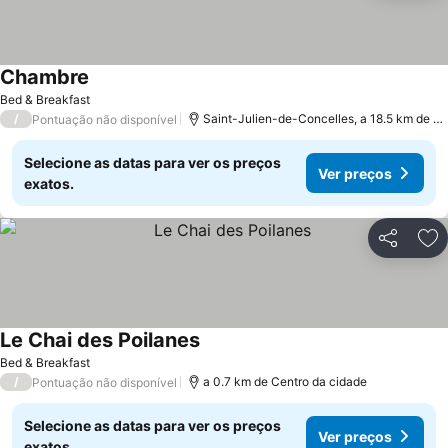
Chambre
Ver preços
Bed & Breakfast
/
Saint-Julien-de-Concelles, a 18.5 km de Li
Pontuação não disponível
Selecione as datas para ver os preços
Ver preços
exatos.
Partilhar
Ad
Le Chai des Poilanes
Ver preços
Bed & Breakfast
/
a 0.7 km de Centro da cidade
Pontuação não disponível
Selecione as datas para ver os preços
Ver preços
exatos.