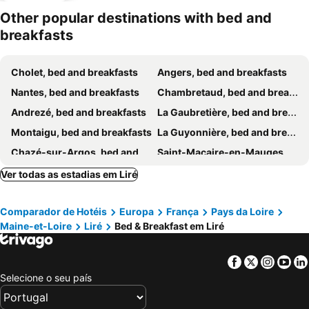
Other popular destinations with bed and
breakfasts
Cholet, bed and breakfasts
Angers, bed and breakfasts
Nantes, bed and breakfasts
Chambretaud, bed and breakfasts
Andrezé, bed and breakfasts
La Gaubretière, bed and breakfasts
Montaigu, bed and breakfasts
La Guyonnière, bed and breakfasts
Chazé-sur-Argos, bed and breakfasts
Saint-Macaire-en-Mauges, bed and breakfasts
Les Ponts-de-Cé, bed and breakfasts
Saint-Laurent-sur-Sèvre, bed and breakfasts
Ver todas as estadias em Liré
Rochefort-sur-Loire, bed and breakfasts
Châtelais, bed and breakfasts
Comparador de Hotéis
Europa
França
Pays da Loire
Sainte-Gemmes-d'Andigné, bed and breakfasts
Bouguenais, bed and breakfasts
Maine-et-Loire
Liré
Bed & Breakfast em Liré
Beaurepaire, bed and breakfasts
Denée, bed and breakfasts
Le Pallet, bed and breakfasts
Saint-Lambert-la-Potherie, bed and breakfasts
Facebook
Twitter
Insta
Yo
La Verrie, bed and breakfasts
Bouaye, bed and breakfasts
Selecione o seu país
Neuvy-en-Mauges, bed and breakfasts
Saint-Aubin-de-Luigné, bed and breakfasts