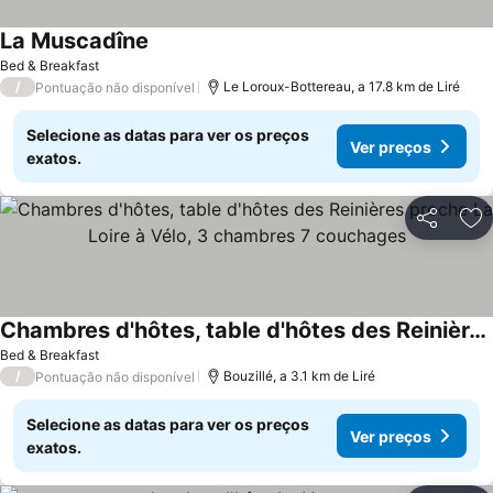
La Muscadîne
Ver preços
Bed & Breakfast
/
Le Loroux-Bottereau, a 17.8 km de Liré
Pontuação não disponível
Selecione as datas para ver os preços
Ver preços
exatos.
Partilhar
Ad
Chambres d'hôtes, table d'hôtes des Reinières proche La Loire à Vélo, 3 chambres 7 couchages
Ver preços
Bed & Breakfast
/
Bouzillé, a 3.1 km de Liré
Pontuação não disponível
Selecione as datas para ver os preços
Ver preços
exatos.