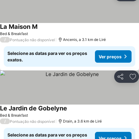
La Maison M
Ver preços
Bed & Breakfast
/
Ancenis, a 3.1 km de Liré
Pontuação não disponível
Selecione as datas para ver os preços
Ver preços
exatos.
Partilhar
Ad
Le Jardin de Gobelyne
Ver preços
Bed & Breakfast
/
Drain, a 3.6 km de Liré
Pontuação não disponível
Selecione as datas para ver os preços
Ver preços