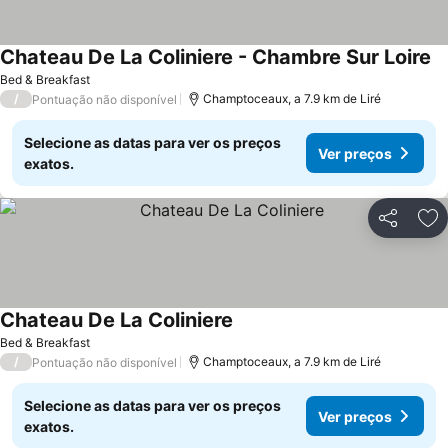
Chateau De La Coliniere - Chambre Sur Loire
Ve
Bed & Breakfast
/
Champtoceaux, a 7.9 km de Liré
Pontuação não disponível
Selecione as datas para ver os preços
Ver preços
exatos.
Partilhar
Ad
Chateau De La Coliniere
Ver preços
Bed & Breakfast
/
Champtoceaux, a 7.9 km de Liré
Pontuação não disponível
Selecione as datas para ver os preços
Ver preços
exatos.