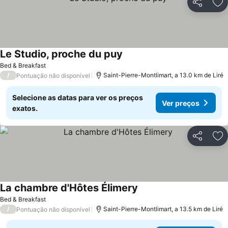
Partilhar
Ad
Le Studio, proche du puy
Ver preços
Bed & Breakfast
/
Saint-Pierre-Montlimart, a 13.0 km de Liré
Pontuação não disponível
Selecione as datas para ver os preços
Ver preços
exatos.
Partilhar
Ad
La chambre d'Hôtes Élimery
Ver preços
Bed & Breakfast
/
Saint-Pierre-Montlimart, a 13.5 km de Liré
Pontuação não disponível