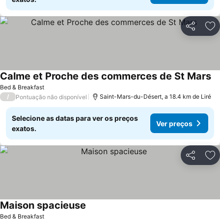
Partilhar
Ad
Calme et Proche des commerces de St Mars
Ve
Bed & Breakfast
/
Saint-Mars-du-Désert, a 18.4 km de Liré
Pontuação não disponível
Selecione as datas para ver os preços
Ver preços
exatos.
Partilhar
Ad
Maison spacieuse
Ver preços
Bed & Breakfast