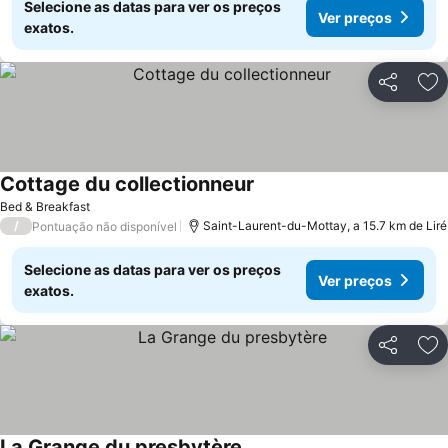
Selecione as datas para ver os preços
Ver preços
exatos.
Partilhar
Ad
Cottage du collectionneur
Ver preços
Bed & Breakfast
/
Saint-Laurent-du-Mottay, a 15.7 km de Liré
Pontuação não disponível
Selecione as datas para ver os preços
Ver preços
exatos.
Partilhar
Ad
La Grange du presbytère