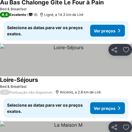
Au Bas Chalonge Gite Le Four à Pain
Ver preços
Bed & Breakfast
9,4
Excelente
6
Ligné, a 14.3 km de Liré
Selecione as datas para ver os preços
Ver preços
exatos.
Partilhar
Ad
Loire-Séjours
Ver preços
Bed & Breakfast
/
Ancenis, a 2.8 km de Liré
Pontuação não disponível
Selecione as datas para ver os preços
Ver preços
exatos.
Partilhar
Ad