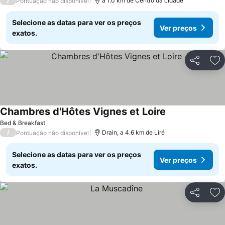
/
a 1.0 km de Centro da cidade
Pontuação não disponível
Selecione as datas para ver os preços
Ver preços
exatos.
Partilhar
Ad
Chambres d'Hôtes Vignes et Loire
Ver preços
Bed & Breakfast
/
Drain, a 4.6 km de Liré
Pontuação não disponível
Selecione as datas para ver os preços
Ver preços
exatos.
Partilhar
Ad