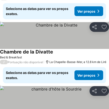
Selecione as datas para ver os preços
Ver preços
exatos.
Partilhar
Ad
Chambre de la Divatte
Ver preços
Bed & Breakfast
/
La Chapelle-Basse-Mer, a 12.8 km de Liré
Pontuação não disponível
Selecione as datas para ver os preços
Ver preços
exatos.
Partilhar
Ad