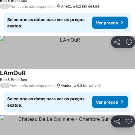
Ver preços
Bed & Breakfast
/
Anetz, a 6.2 km de Liré
Pontuação não disponível
Selecione as datas para ver os preços
Ver preços
exatos.
Partilhar
Ad
LAmOuR
Ver preços
Bed & Breakfast
/
Oudon, a 6.8 km de Liré
Pontuação não disponível
Selecione as datas para ver os preços
Ver preços
exatos.
Partilhar
Ad