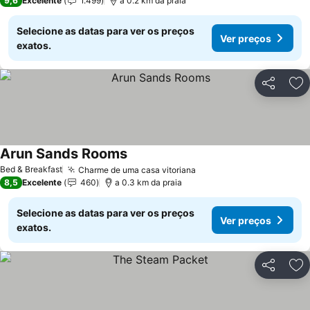
9,6
Excelente
1.499
a 0.2 km da praia
Selecione as datas para ver os preços
Ver preços
exatos.
Partilhar
Ad
Arun Sands Rooms
Ver preços
Bed & Breakfast
Charme de uma casa vitoriana
Ver preços
8,5
Excelente
460
a 0.3 km da praia
Selecione as datas para ver os preços
Ver preços
exatos.
Partilhar
Ad