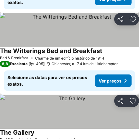
exatos.
Partilhar
Ad
The Witterings Bed and Breakfast
Ver preços
Bed & Breakfast
Charme de um edifício histórico de 1914
Ver preços
8,8
Excelente
405
Chichester, a 17.4 km de Littlehampton
Selecione as datas para ver os preços
Ver preços
exatos.
Partilhar
Ad
The Gallery
Ver preços