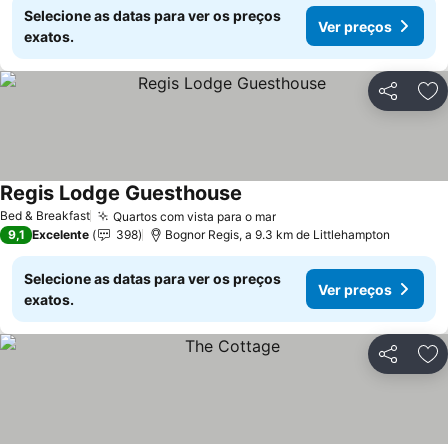
Selecione as datas para ver os preços
Ver preços
exatos.
Partilhar
Ad
Regis Lodge Guesthouse
Ver preços
Bed & Breakfast
Quartos com vista para o mar
Ver preços
9,1
Excelente
398
Bognor Regis, a 9.3 km de Littlehampton
Selecione as datas para ver os preços
Ver preços
exatos.
Partilhar
Ad