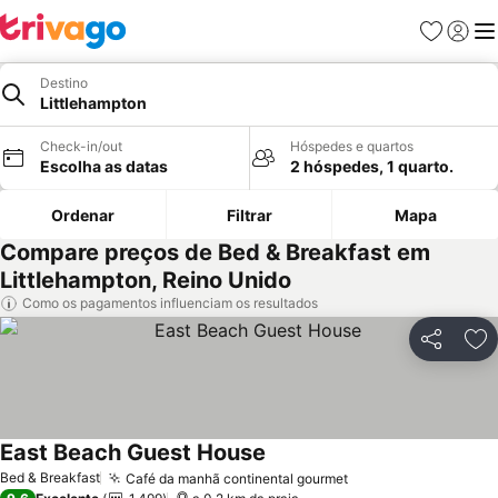
Favoritos
Iniciar
Me
Destino
Littlehampton
Check-in/out
Hóspedes e quartos
Escolha as datas
2 hóspedes, 1 quarto.
Ordenar
Filtrar
Mapa
Compare preços de Bed & Breakfast em
Littlehampton, Reino Unido
Como os pagamentos influenciam os resultados
Partilhar
Ad
East Beach Guest House
Ver preços
Bed & Breakfast
Café da manhã continental gourmet
Ver preços