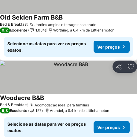
Old Selden Farm B&B
Ver preços
Bed & Breakfast
Jardins amplos e terraço ensolarado
Ver preços
9,2
Excelente
1.084
Worthing, a 6.4 km de Littlehampton
Selecione as datas para ver os preços
Ver preços
exatos.
Partilhar
Ad
Woodacre B&B
Ver preços
Bed & Breakfast
Acomodação ideal para famílias
Ver preços
9,8
Excelente
157
Arundel, a 8.4 km de Littlehampton
Selecione as datas para ver os preços
Ver preços
exatos.