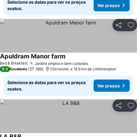
Selecione as datas para ver os preços
Ver preços
exatos.
Partilhar
Ad
Apuldram Manor farm
Ver preços
Bed & Breakfast
Jardins amplos e bem cuidados
Ver preços
9,3
Excelente
286
Chichester, a 18.9 km de Littlehampton
Selecione as datas para ver os preços
Ver preços
exatos.
Partilhar
Ad
LA B&B