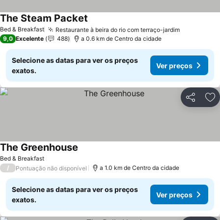
The Steam Packet
Ver preços
Bed & Breakfast
Restaurante à beira do rio com terraço-jardim
Ver preços
9,0
Excelente
488
a 0.6 km de Centro da cidade
Selecione as datas para ver os preços
Ver preços
exatos.
Partilhar
Ad
The Greenhouse
Ver preços
Bed & Breakfast
/
a 1.0 km de Centro da cidade
Pontuação não disponível
Selecione as datas para ver os preços
Ver preços
exatos.