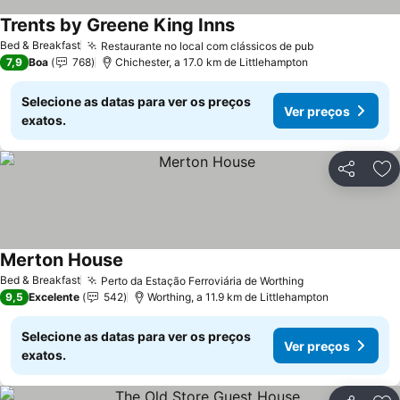
Trents by Greene King Inns
Ver preços
Bed & Breakfast
Restaurante no local com clássicos de pub
Ver preços
7,9
Boa
768
Chichester, a 17.0 km de Littlehampton
Selecione as datas para ver os preços
Ver preços
exatos.
Partilhar
Ad
Merton House
Ver preços
Bed & Breakfast
Perto da Estação Ferroviária de Worthing
Ver preços
9,5
Excelente
542
Worthing, a 11.9 km de Littlehampton
Selecione as datas para ver os preços
Ver preços
exatos.