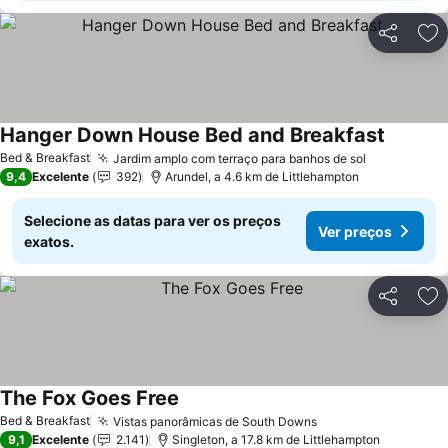
Partilhar
Ad
Hanger Down House Bed and Breakfast
Ver pre
Bed & Breakfast
Jardim amplo com terraço para banhos de sol
Ver preços
9,4
Excelente
392
Arundel, a 4.6 km de Littlehampton
Selecione as datas para ver os preços
Ver preços
exatos.
Partilhar
Ad
The Fox Goes Free
Ver preços
Bed & Breakfast
Vistas panorâmicas de South Downs
Ver preços
9,1
Excelente
2.141
Singleton, a 17.8 km de Littlehampton