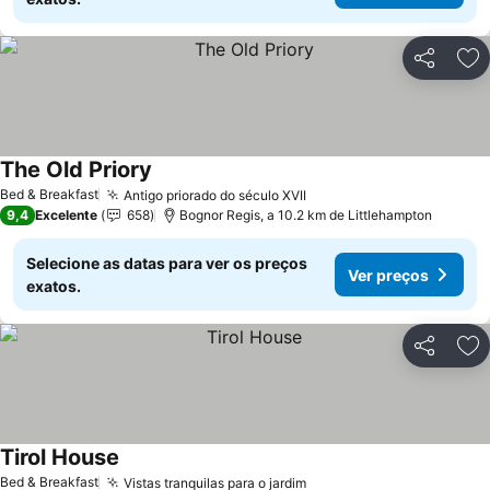
Partilhar
Ad
The Old Priory
Ver preços
Bed & Breakfast
Antigo priorado do século XVII
Ver preços
9,4
Excelente
658
Bognor Regis, a 10.2 km de Littlehampton
Selecione as datas para ver os preços
Ver preços
exatos.
Partilhar
Ad
Tirol House
Ver preços
Bed & Breakfast
Vistas tranquilas para o jardim
Ver preços