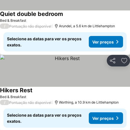
Quiet double bedroom
Ver preços
Bed & Breakfast
/
Arundel, a 5.6 km de Littlehampton
Pontuação não disponível
Selecione as datas para ver os preços
Ver preços
exatos.
Partilhar
Ad
Hikers Rest
Ver preços
Bed & Breakfast
/
Worthing, a 10.9 km de Littlehampton
Pontuação não disponível
Selecione as datas para ver os preços
Ver preços
exatos.