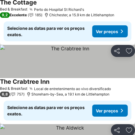
The Cottage
Ver preços
Bed & Breakfast
Perto do Hospital St Richard's
Ver preços
9,2
Excelente
185
Chichester, a 15.9 km de Littlehampton
Selecione as datas para ver os preços
Ver preços
exatos.
Partilhar
Ad
The Crabtree Inn
Ver preços
Bed & Breakfast
Local de entretenimento ao vivo diversificado
Ver preço
6,8
757
Shoreham-by-Sea, a 19.1 km de Littlehampton
Selecione as datas para ver os preços
Ver preços
exatos.
Partilhar
Ad