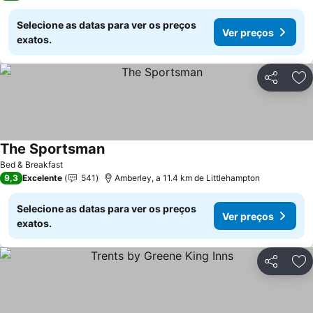
Selecione as datas para ver os preços
Ver preços
exatos.
Partilhar
Ad
The Sportsman
Ver preços
Bed & Breakfast
9,3
Excelente
541
Amberley, a 11.4 km de Littlehampton
Selecione as datas para ver os preços
Ver preços
exatos.
Partilhar
Ad