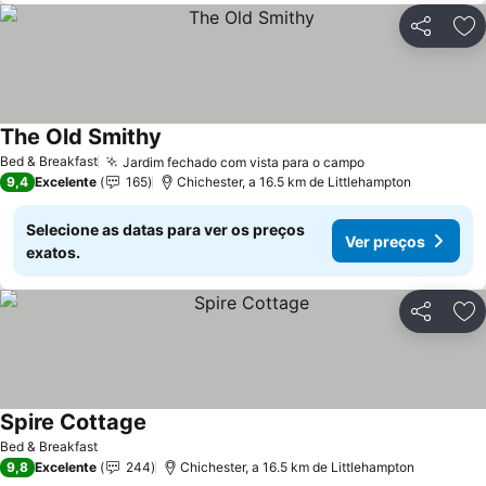
Partilhar
Ad
The Old Smithy
Ver preços
Bed & Breakfast
Jardim fechado com vista para o campo
Ver preços
9,4
Excelente
165
Chichester, a 16.5 km de Littlehampton
Selecione as datas para ver os preços
Ver preços
exatos.
Partilhar
Ad
Spire Cottage
Ver preços
Bed & Breakfast
9,8
Excelente
244
Chichester, a 16.5 km de Littlehampton