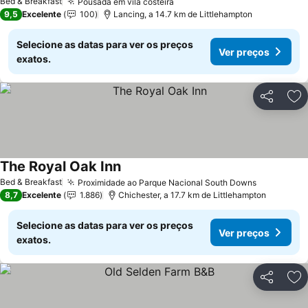
Bed & Breakfast
Pousada em vila costeira
Ver preços
9,5
Excelente
100
Lancing, a 14.7 km de Littlehampton
Selecione as datas para ver os preços
Ver preços
exatos.
Partilhar
Ad
The Royal Oak Inn
Ver preços
Bed & Breakfast
Proximidade ao Parque Nacional South Downs
Ver preço
8,7
Excelente
1.886
Chichester, a 17.7 km de Littlehampton
Selecione as datas para ver os preços
Ver preços
exatos.
Partilhar
Ad