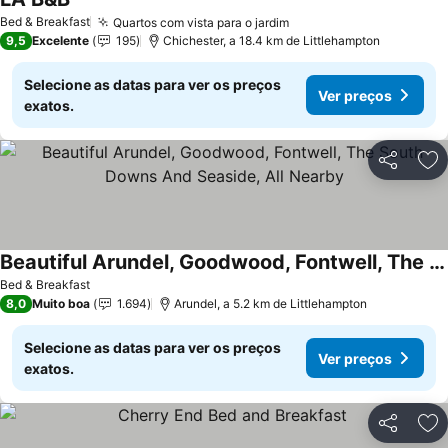
Ver preços
Bed & Breakfast
Quartos com vista para o jardim
Ver preços
9,5
Excelente
195
Chichester, a 18.4 km de Littlehampton
Selecione as datas para ver os preços
Ver preços
exatos.
Partilhar
Ad
Beautiful Arundel, Goodwood, Fontwell, The South Downs And Seaside, All Nearby
Ver preços
Bed & Breakfast
8,0
Muito boa
1.694
Arundel, a 5.2 km de Littlehampton
Selecione as datas para ver os preços
Ver preços
exatos.
Partilhar
Ad