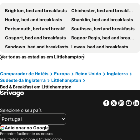
Brighton, bed and breakfasts
Chichester, bed and breakfasts
Horley, bed and breakfasts
Shanklin, bed and breakfasts
Portsmouth, bed and breakfasts
Southsea, bed and breakfasts
Gosport, bed and breakfasts
Bognor Regis, bed and breakfasts
Sandown, bed and breakfasts
Lewes, bed and breakfasts
Ryde, bed and breakfasts
Crawley, bed and breakfasts
Ver todas as estadias em Littlehampton
Petworth, bed and breakfasts
Shoreham-by-Sea, bed and breakfasts
Comparador de Hotéis
Europa
Reino Unido
Inglaterra
Haywards Heath, bed and breakfasts
Shedfield, bed and breakfasts
Sudeste da Inglaterra
Littlehampton
Guildford, bed and breakfasts
Horsham, bed and breakfasts
Bed & Breakfast em Littlehampton
Godalming, bed and breakfasts
Selsey, bed and breakfasts
Seaview, bed and breakfasts
Petersfield, bed and breakfasts
Facebook
Twitter
Insta
Yo
Selecione o seu país
Uckfield, bed and breakfasts
Worthing, bed and breakfasts
East Wittering, bed and breakfasts
Dorking, bed and breakfasts
Adicionar no Google
Newick, bed and breakfasts
Gatwick, bed and breakfasts
Encontre facilmente os nossos
Arundel, bed and breakfasts
Singleton, bed and breakfasts
resultados: adicione o trivago como