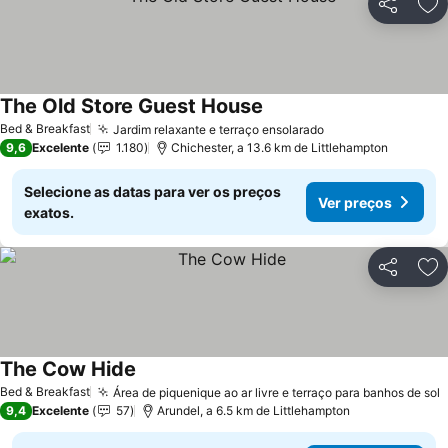
Partilhar
Ad
The Old Store Guest House
Ver preços
Bed & Breakfast
Jardim relaxante e terraço ensolarado
Ver preços
9,6
Excelente
1.180
Chichester, a 13.6 km de Littlehampton
Selecione as datas para ver os preços
Ver preços
exatos.
Partilhar
Ad
The Cow Hide
Ver preços
Bed & Breakfast
Área de piquenique ao ar livre e terraço para banhos de sol
V
9,4
Excelente
57
Arundel, a 6.5 km de Littlehampton