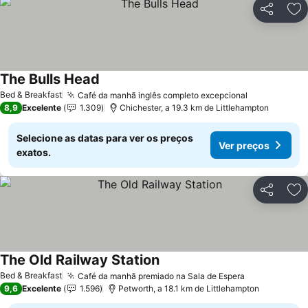
Partilhar
Ad
The Bulls Head
Ver preços
Bed & Breakfast
Café da manhã inglês completo excepcional
Ver preços
8,9
Excelente
1.309
Chichester, a 19.3 km de Littlehampton
Selecione as datas para ver os preços
Ver preços
exatos.
Partilhar
Ad
The Old Railway Station
Ver preços
Bed & Breakfast
Café da manhã premiado na Sala de Espera
Ver preços
9,6
Excelente
1.596
Petworth, a 18.1 km de Littlehampton