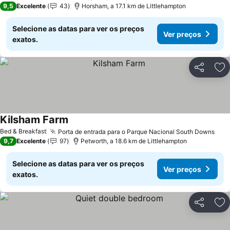
9,5
Excelente
43
Horsham, a 17.1 km de Littlehampton
Selecione as datas para ver os preços
Ver preços
exatos.
Partilhar
Ad
Kilsham Farm
Ver preços
Bed & Breakfast
Porta de entrada para o Parque Nacional South Downs
Ver
9,7
Excelente
97
Petworth, a 18.6 km de Littlehampton
Selecione as datas para ver os preços
Ver preços
exatos.
Partilhar
Ad