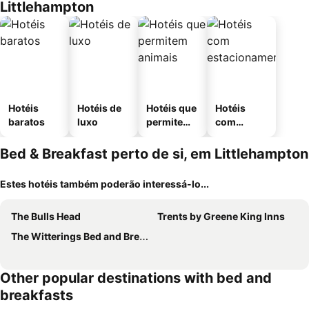
Littlehampton
Hotéis
Hotéis de
Hotéis que
Hotéis
baratos
luxo
permitem
com
animais
estaciona
mento
Bed & Breakfast perto de si, em Littlehampton
Estes hotéis também poderão interessá-lo...
The Bulls Head
Trents by Greene King Inns
The Witterings Bed and Breakfast
Other popular destinations with bed and
breakfasts