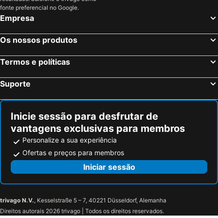
fonte preferencial no Google.
Emsworth, bed and breakfasts
Lancing, bed and breakfasts
Empresa
Copthorne, bed and breakfasts
Hayling Island, bed and breakfasts
Alfriston, bed and breakfasts
West Wittering, bed and breakfasts
Os nossos produtos
Amberley, bed and breakfasts
Waterlooville, bed and breakfasts
Termos e políticas
Newhaven, bed and breakfasts
Burgess Hill, bed and breakfasts
Farnham, bed and breakfasts
Peacehaven, bed and breakfasts
Suporte
Meonstoke, bed and breakfasts
Buriton, bed and breakfasts
Inicie sessão para desfrutar de
vantagens exclusivas para membros
Personalize a sua experiência
Ofertas e preços para membros
Iniciar sessão
trivago N.V.
, Kesselstraße 5 – 7, 40221 Düsseldorf, Alemanha
Direitos autorais 2026 trivago | Todos os direitos reservados.