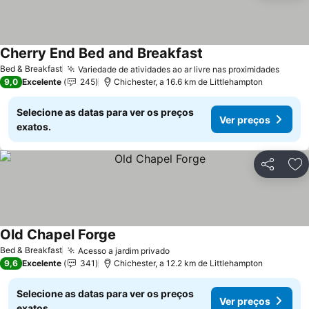
Cherry End Bed and Breakfast
Ver preços
Bed & Breakfast
Variedade de atividades ao ar livre nas proximidades
Ver p
9,0
Excelente
245
Chichester, a 16.6 km de Littlehampton
Selecione as datas para ver os preços
Ver preços
exatos.
Partilhar
Ad
Old Chapel Forge
Ver preços
Bed & Breakfast
Acesso a jardim privado
Ver preços
9,6
Excelente
341
Chichester, a 12.2 km de Littlehampton
Selecione as datas para ver os preços
Ver preços
exatos.