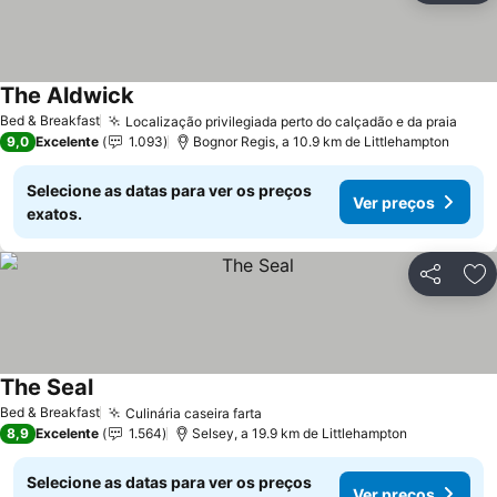
The Aldwick
Ver preços
Bed & Breakfast
Localização privilegiada perto do calçadão e da praia
Ver 
9,0
Excelente
1.093
Bognor Regis, a 10.9 km de Littlehampton
Selecione as datas para ver os preços
Ver preços
exatos.
Partilhar
Ad
The Seal
Ver preços
Bed & Breakfast
Culinária caseira farta
Ver preços
8,9
Excelente
1.564
Selsey, a 19.9 km de Littlehampton
Selecione as datas para ver os preços
Ver preços