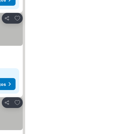
Adicionar aos favoritos
Partilhar
ços
Adicionar aos favoritos
Partilhar