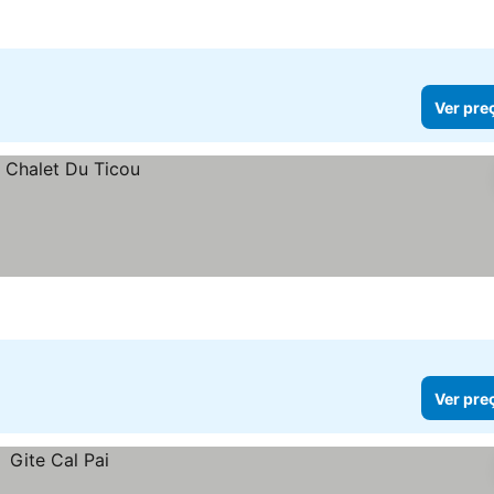
Ver pre
Ver pre