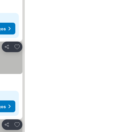
ços
Adicionar aos favoritos
Partilhar
ços
Adicionar aos favoritos
Partilhar