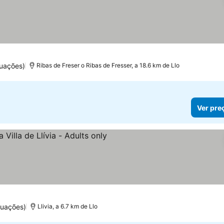
tuações)
Ribas de Freser o Ribas de Fresser, a 18.6 km de Llo
Ver pre
preços
tuações)
Llivia, a 6.7 km de Llo