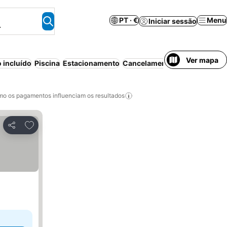
PT · €
Menu
Iniciar sessão
.
Ver mapa
 incluído
Piscina
Estacionamento
Cancelamento gratuito
o os pagamentos influenciam os resultados
Adicionar aos favoritos
Partilhar