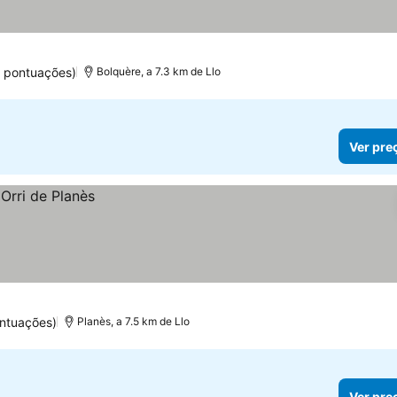
 pontuações)
Bolquère, a 7.3 km de Llo
Ver pre
ntuações)
Planès, a 7.5 km de Llo
Ver pre