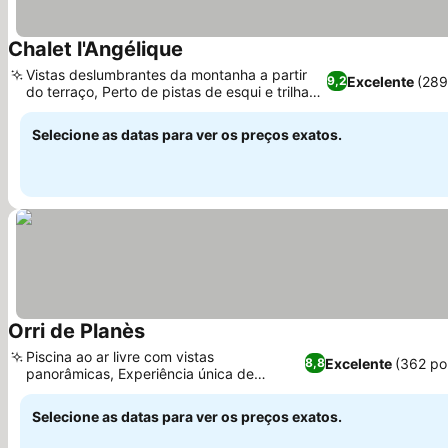
Chalet l'Angélique
Ver preços
Vistas deslumbrantes da montanha a partir
Excelente
(289
9,2
do terraço, Perto de pistas de esqui e trilhas
Ver preços
para caminhada
Selecione as datas para ver os preços exatos.
Orri de Planès
Ver preços
Piscina ao ar livre com vistas
Excelente
(362 po
8,8
panorâmicas, Experiência única de
Ver preços
acampamento em mini-yurt
Selecione as datas para ver os preços exatos.