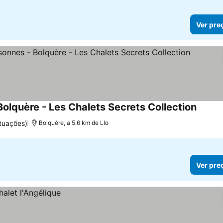
Ver pre
Bolquère - Les Chalets Secrets Collection
Ver pr
tuações)
Bolquère, a 5.6 km de Llo
Ver pre