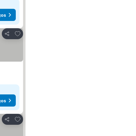
ços
Adicionar aos favoritos
Partilhar
eços
ços
Adicionar aos favoritos
Partilhar