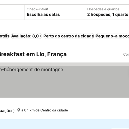
Check-in/out
Hóspedes e quartos
Escolha as datas
2 hóspedes, 1 quarto
otéis
Avaliação: 8,0+
Perto do centro da cidade
Pequeno-almoço
reakfast em Llo, França
Com
r preços
uações)
a 0.1 km de Centro da cidade