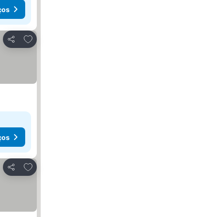
ços
Adicionar aos favoritos
Partilhar
ços
Adicionar aos favoritos
Partilhar