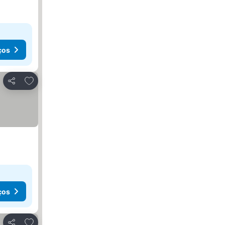
ços
Adicionar aos favoritos
Partilhar
ços
Adicionar aos favoritos