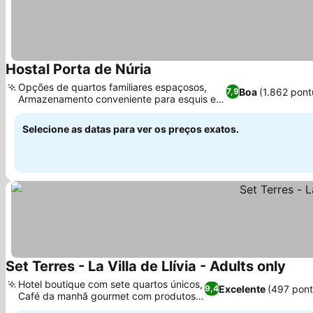
Hostal Porta de Núria
Ver preços
Opções de quartos familiares espaçosos,
Boa
(1.862 pon
7,9
Armazenamento conveniente para esquis e
Ver preços
bicicletas
Selecione as datas para ver os preços exatos.
Set Terres - La Villa de Llívia - Adults only
Ver 
Hotel boutique com sete quartos únicos,
Excelente
(497 pon
9,4
Café da manhã gourmet com produtos
Ver preços
locais