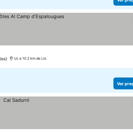
 preços
ões)
Ur, a 10.2 km de Llo
Ver pre