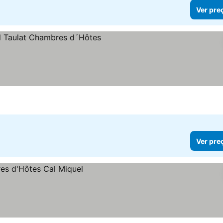
Ver pre
ços
Ver pre