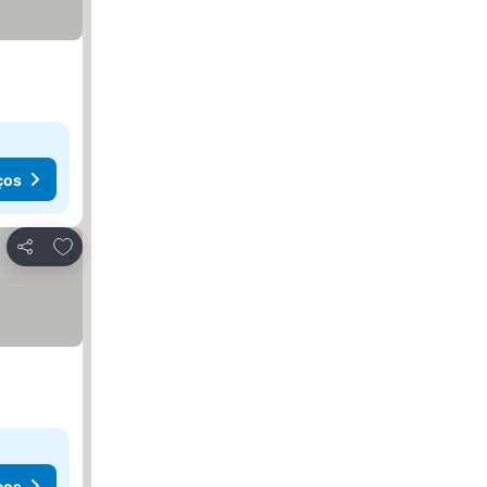
ços
Adicionar aos favoritos
Partilhar
ços