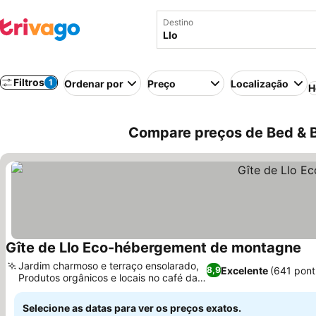
Destino
Filtros
1
Ordenar por
Preço
Localização
H
Compare preços de Bed & B
Gîte de Llo Eco-hébergement de montagne
Ve
Jardim charmoso e terraço ensolarado,
Excelente
(641 pont
8,9
Produtos orgânicos e locais no café da
Ver preços
manhã
Selecione as datas para ver os preços exatos.