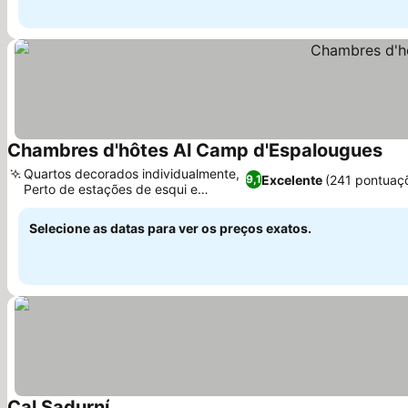
Chambres d'hôtes Al Camp d'Espalougues
Ver
Quartos decorados individualmente,
Excelente
(241 pontuaç
9,1
Perto de estações de esqui e
Ver preços
Andorra
Selecione as datas para ver os preços exatos.
Cal Sadurní