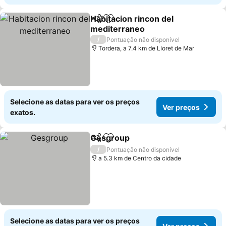
Habitacion rincon del
Partilhar
Adicionar aos favoritos
mediterraneo
Ver preços
/
Pontuação não disponível
Tordera, a 7.4 km de Lloret de Mar
Selecione as datas para ver os preços
Ver preços
exatos.
Gesgroup
Partilhar
Adicionar aos favoritos
Ver preços
/
Pontuação não disponível
a 5.3 km de Centro da cidade
Selecione as datas para ver os preços