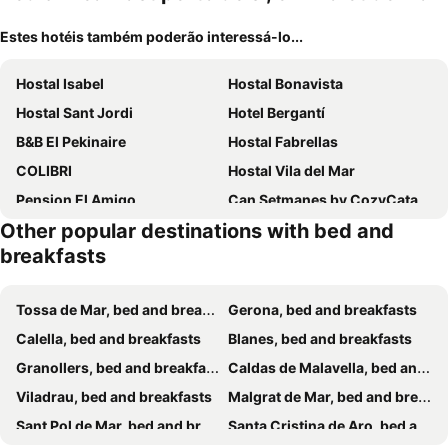
Estes hotéis também poderão interessá-lo...
Hostal Isabel
Hostal Bonavista
Hostal Sant Jordi
Hotel Bergantí
B&B El Pekinaire
Hostal Fabrellas
COLIBRI
Hostal Vila del Mar
Pension El Amigo
Can Setmanes by CozyCatalonia
Other popular destinations with bed and
Mallorca Boutique Hotel
breakfasts
Tossa de Mar, bed and breakfasts
Gerona, bed and breakfasts
Calella, bed and breakfasts
Blanes, bed and breakfasts
Granollers, bed and breakfasts
Caldas de Malavella, bed and breakfasts
Viladrau, bed and breakfasts
Malgrat de Mar, bed and breakfasts
Sant Pol de Mar, bed and breakfasts
Santa Cristina de Aro, bed and breakfasts