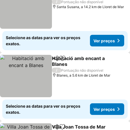
Ver preços
/
Pontuação não disponível
Santa Susana, a 14.2 km de Lloret de Mar
Selecione as datas para ver os preços
Ver preços
exatos.
Habitació amb encant a
Partilhar
Adicionar aos favoritos
Blanes
Ver preços
/
Pontuação não disponível
Blanes, a 5.6 km de Lloret de Mar
Selecione as datas para ver os preços
Ver preços
exatos.
Villa Joan Tossa de Mar
Partilhar
Adicionar aos favoritos