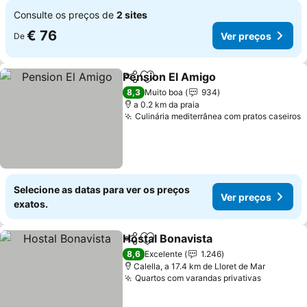
Consulte os preços de
2 sites
€ 76
Ver preços
De
Pension El Amigo
Partilhar
Adicionar aos favoritos
Ver preç
8,3
Muito boa
934
a 0.2 km da praia
Culinária mediterrânea com pratos caseiros
V
Selecione as datas para ver os preços
Ver preços
exatos.
Hostal Bonavista
Partilhar
Adicionar aos favoritos
Ver preço
8,6
Excelente
1.246
Calella, a 17.4 km de Lloret de Mar
Quartos com varandas privativas
Ver preç