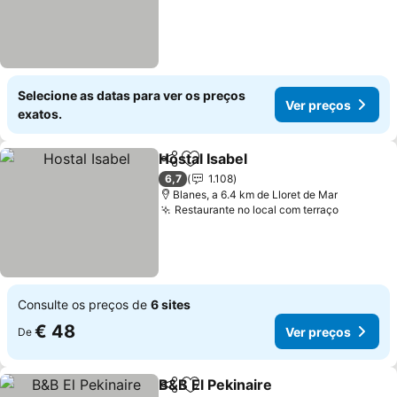
Selecione as datas para ver os preços
Ver preços
exatos.
Hostal Isabel
Partilhar
Adicionar aos favoritos
Ver preços
6,7
1.108
Blanes, a 6.4 km de Lloret de Mar
Restaurante no local com terraço
Ver preç
Consulte os preços de
6 sites
€ 48
Ver preços
De
B&B El Pekinaire
Partilhar
Adicionar aos favoritos
Ver preço