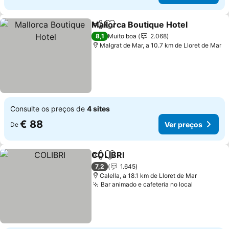
Mallorca Boutique Hotel
Partilhar
Adicionar aos favoritos
Ve
8,1
Muito boa
2.068
Malgrat de Mar, a 10.7 km de Lloret de Mar
Consulte os preços de
4 sites
€ 88
Ver preços
De
COLIBRI
Partilhar
Adicionar aos favoritos
Ver preços
7,2
1.645
Calella, a 18.1 km de Lloret de Mar
Bar animado e cafeteria no local
Ver preç