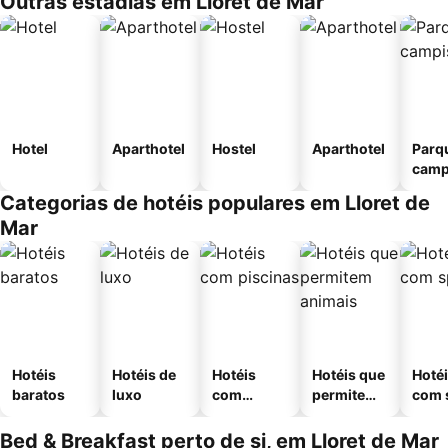
Outras estadias em Lloret de Mar
Hotel
Aparthotel
Hostel
Aparthotel
Parq
camp
Categorias de hotéis populares em Lloret de
Mar
Hotéis
Hotéis de
Hotéis
Hotéis que
Hoté
baratos
luxo
com
permitem
com 
piscinas
animais
Bed & Breakfast perto de si, em Lloret de Mar