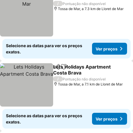
Ve
/
Pontuação não disponível
Tossa de Mar, a 7.3 km de Lloret de Mar
Selecione as datas para ver os preços
Ver preços
exatos.
Lets Holidays Apartment
Partilhar
Adicionar aos favoritos
Costa Brava
Ver preços
/
Pontuação não disponível
Tossa de Mar, a 7.1 km de Lloret de Mar
Selecione as datas para ver os preços
Ver preços
exatos.