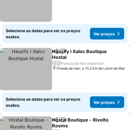
Selecione as datas para ver os preços
Ver preços
exatos.
Hauzify I Xaloc Boutique
Partilhar
Adicionar aos favoritos
Hostal
Ver preços
/
Pontuação não disponível
Pineda de mar., a 15.2 km de Lloret de Mar
Selecione as datas para ver os preços
Ver preços
exatos.
Hostal Boutique - Rivolto
Partilhar
Adicionar aos favoritos
Rooms