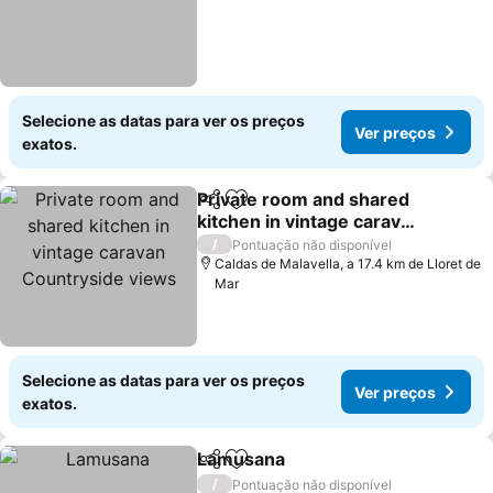
Selecione as datas para ver os preços
Ver preços
exatos.
Private room and shared
Partilhar
Adicionar aos favoritos
kitchen in vintage caravan
Countryside views
Ver preços
/
Pontuação não disponível
Caldas de Malavella, a 17.4 km de Lloret de
Mar
Selecione as datas para ver os preços
Ver preços
exatos.
Lamusana
Partilhar
Adicionar aos favoritos
Ver preços
/
Pontuação não disponível