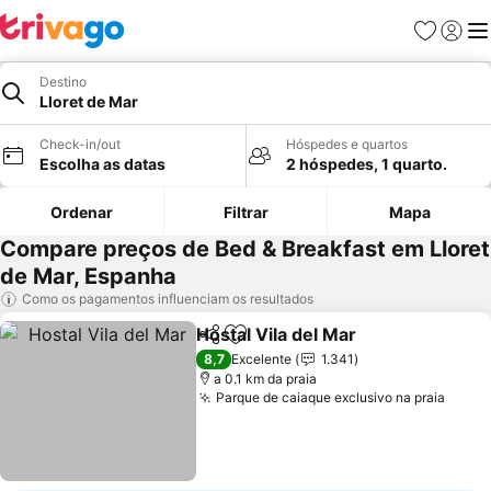
Favoritos
Iniciar
Me
Destino
Lloret de Mar
Check-in/out
Hóspedes e quartos
Escolha as datas
2 hóspedes, 1 quarto.
Ordenar
Filtrar
Mapa
Compare preços de Bed & Breakfast em Lloret
de Mar, Espanha
Como os pagamentos influenciam os resultados
Hostal Vila del Mar
Partilhar
Adicionar aos favoritos
Ver pre
8,7
Excelente
1.341
a 0.1 km da praia
Parque de caiaque exclusivo na praia
Ver p