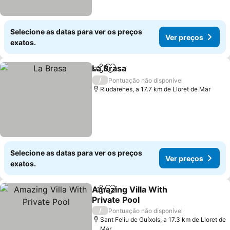
Selecione as datas para ver os preços
Ver preços
exatos.
La Brasa
Partilhar
Adicionar aos favoritos
Ver preços
/
Pontuação não disponível
Riudarenes, a 17.7 km de Lloret de Mar
Selecione as datas para ver os preços
Ver preços
exatos.
Amazing Villa With
Partilhar
Adicionar aos favoritos
Private Pool
Ver preços
/
Pontuação não disponível
Sant Feliu de Guíxols, a 17.3 km de Lloret de
Mar