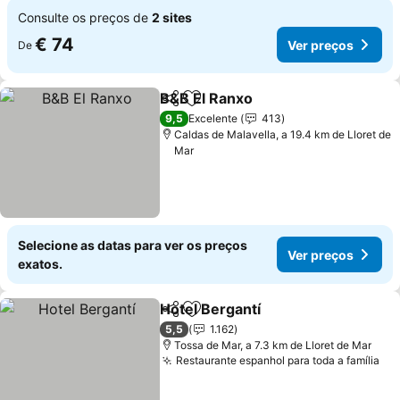
Consulte os preços de
2 sites
€ 74
Ver preços
De
B&B El Ranxo
Partilhar
Adicionar aos favoritos
Ver preços
9,5
Excelente
413
Caldas de Malavella, a 19.4 km de Lloret de
Mar
Selecione as datas para ver os preços
Ver preços
exatos.
Hotel Bergantí
Partilhar
Adicionar aos favoritos
Ver preços
5,5
1.162
Tossa de Mar, a 7.3 km de Lloret de Mar
Restaurante espanhol para toda a família
Ve