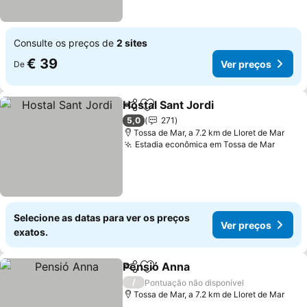
Consulte os preços de
2 sites
€ 39
Ver preços
De
Hostal Sant Jordi
Partilhar
Adicionar aos favoritos
Ver preç
5,0
271
Tossa de Mar, a 7.2 km de Lloret de Mar
Estadia econômica em Tossa de Mar
Ver p
Selecione as datas para ver os preços
Ver preços
exatos.
Pensió Anna
Partilhar
Adicionar aos favoritos
Ver preços
/
Pontuação não disponível
Tossa de Mar, a 7.2 km de Lloret de Mar