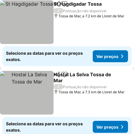
St Hagdigadar Tossa
Partilhar
Adicionar aos favoritos
Ver p
/
Pontuação não disponível
Tossa de Mar, a 7.2 km de Lloret de Mar
Selecione as datas para ver os preços
Ver preços
exatos.
Hostal La Selva Tossa de
Partilhar
Adicionar aos favoritos
Mar
Ver preços
/
Pontuação não disponível
Tossa de Mar, a 7.3 km de Lloret de Mar
Selecione as datas para ver os preços
Ver preços
exatos.