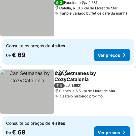
9,3
Excelente
1.581
Calella, a 18.6 km de Lloret de Mar
Farto e variado buffet de café da manhã
Ver
Consulte os preços de
4 sites
€ 69
Ver preços
De
Can Setmanes by
Partilhar
Adicionar aos favoritos
CozyCatalonia
Ver preços
7,4
1.692
Blanes, a 5.5 km de Lloret de Mar
Castelo histórico próximo
Ver preços
Consulte os preços de
4 sites
€ 69
Ver preços
De