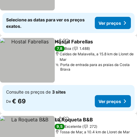
Selecione as datas para ver os preços
Ver preços
exatos.
Hostal Fabrellas
Partilhar
Adicionar aos favoritos
Ver preço
7,8
Boa
1.488
Caldas de Malavella, a 15.8 km de Lloret de
Mar
Porta de entrada para as praias da Costa
Brava
Consulte os preços de
3 sites
€ 69
Ver preços
De
La Roqueta B&B
Partilhar
Adicionar aos favoritos
Ver preço
9,5
Excelente
272
Tossa de Mar, a 10.4 km de Lloret de Mar