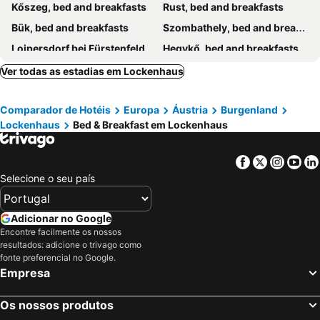
Kőszeg, bed and breakfasts
Rust, bed and breakfasts
Bük, bed and breakfasts
Szombathely, bed and breakfasts
Loipersdorf bei Fürstenfeld, bed and breakfasts
Hegykő, bed and breakfasts
Fertőrákos, bed and breakfasts
Sárvár, bed and breakfasts
Ver todas as estadias em Lockenhaus
Bad Waltersdorf, bed and breakfasts
Neutal, bed and breakfasts
Comparador de Hotéis
Europa
Áustria
Burgenland
Heiligenbrunn, bed and breakfasts
Pöttsching, bed and breakfasts
Lockenhaus
Bed & Breakfast em Lockenhaus
Bad Tatzmannsdorf, bed and breakfasts
Pinkafeld, bed and breakfasts
Sankt Lorenzen am Wechsel, bed and breakfasts
Mönichkirchen, bed and breakfasts
Facebook
Twitter
Insta
Yo
Rechnitz, bed and breakfasts
Eberau, bed and breakfasts
Selecione o seu país
Illmitz, bed and breakfasts
Kirchberg am Wechsel, bed and breakfasts
Apetlon, bed and breakfasts
Deutsch Schützen-Eisenberg, bed and breakfasts
Adicionar no Google
Encontre facilmente os nossos
Bad Blumau, bed and breakfasts
Stubenberg am See, bed and breakfasts
resultados: adicione o trivago como
Sankt Margarethen im Burgenland, bed and breakfasts
Ják, bed and breakfasts
fonte preferencial no Google.
Empresa
Os nossos produtos