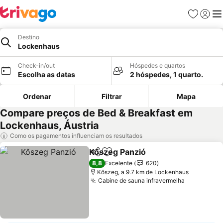
Favoritos
Iniciar
Me
Destino
Lockenhaus
Check-in/out
Hóspedes e quartos
Escolha as datas
2 hóspedes, 1 quarto.
Ordenar
Filtrar
Mapa
Compare preços de Bed & Breakfast em
Lockenhaus, Áustria
Como os pagamentos influenciam os resultados
Kőszeg Panzió
Partilhar
Adicionar aos favoritos
8,8
Excelente
620
Kőszeg, a 9.7 km de Lockenhaus
Cabine de sauna infravermelha