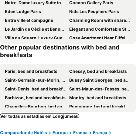
Notre-Dame luxury Suite in Saint-germain des prés Latin quarter
Cocoon Gallery Paris
Eden Lodge Paris
Nids Les Peupliers Paris
Entre ville et campagne
Charming Room with shared space close to PARIS - Chambres Confort avec espaces partagés proche de PARIS
Le Jardin de Cécile et Benoit - Bed and Breakfast
Elegant and Comfortable Studio Jouvenet
Villa du Square, Luxury Guest House
Cosy Apartment Near Eiffel Tour
Other popular destinations with bed and
BED and BREAKFAST PARIS QUARTIER CHAMPS-ÉLYSÉES
breakfasts
Paris, bed and breakfasts
Chessy, bed and breakfasts
Saint-Germain-sur-Morin, bed and breakfasts
Bussy Saint Georges, bed and breakfasts
Saint-Denis, bed and breakfasts
Saint-Maur-des-Fossés, bed and breakfasts
Barbizon, bed and breakfasts
Montry, bed and breakfasts
Chapelles-Bourbon, bed and breakfasts
Pomponne, bed and breakfasts
Les Ulis, bed and breakfasts
Melun, bed and breakfasts
Ver todas as estadias em Longjumeau
Fontenay-sous-Bois, bed and breakfasts
Saint-Mesmes, bed and breakfasts
Comparador de Hotéis
Europa
França
França
Vanves, bed and breakfasts
Maisons-Alfort, bed and breakfasts