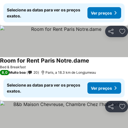
Selecione as datas para ver os preços
Ver preços
exatos.
Partilhar
Ad
Room for Rent Paris Notre.dame
Bed & Breakfast
8,0
Muito boa
20
Paris, a 18.3 km de Longjumeau
Selecione as datas para ver os preços
Ver preços
exatos.
Partilhar
Ad