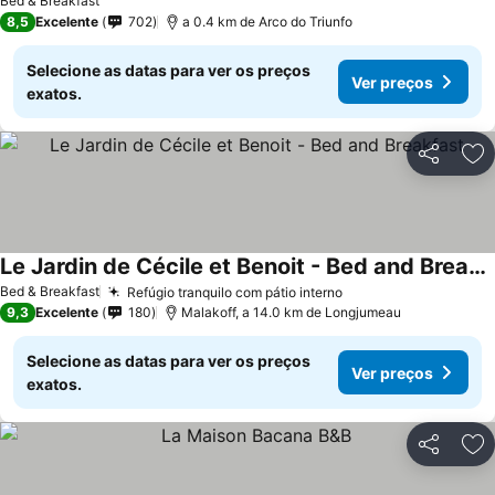
Bed & Breakfast
8,5
Excelente
702
a 0.4 km de Arco do Triunfo
Selecione as datas para ver os preços
Ver preços
exatos.
Partilhar
Ad
Le Jardin de Cécile et Benoit - Bed and Breakfast
Bed & Breakfast
Refúgio tranquilo com pátio interno
9,3
Excelente
180
Malakoff, a 14.0 km de Longjumeau
Selecione as datas para ver os preços
Ver preços
exatos.
Partilhar
Ad