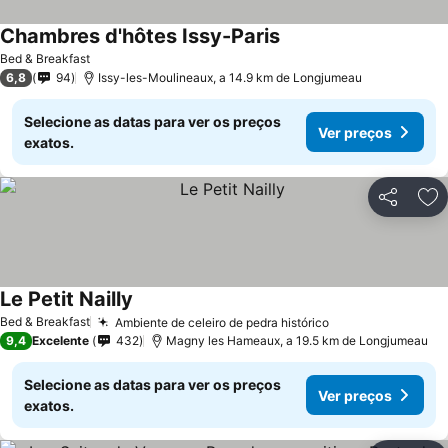
Chambres d'hôtes Issy-Paris
Bed & Breakfast
6,8
94
Issy-les-Moulineaux, a 14.9 km de Longjumeau
Selecione as datas para ver os preços
Ver preços
exatos.
Partilhar
Ad
Le Petit Nailly
Bed & Breakfast
Ambiente de celeiro de pedra histórico
9,4
Excelente
432
Magny les Hameaux, a 19.5 km de Longjumeau
Selecione as datas para ver os preços
Ver preços
exatos.