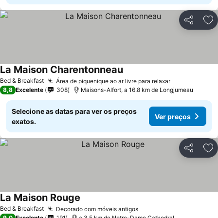
Partilhar
Ad
La Maison Charentonneau
Bed & Breakfast
Área de piquenique ao ar livre para relaxar
8,8
Excelente
308
Maisons-Alfort, a 16.8 km de Longjumeau
Selecione as datas para ver os preços
Ver preços
exatos.
Partilhar
Ad
La Maison Rouge
Bed & Breakfast
Decorado com móveis antigos
9,0
Excelente
191
a 3.5 km de Notre-Dame Cathedral