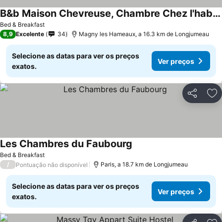
B&b Maison Chevreuse, Chambre Chez l'habitant
Bed & Breakfast
8,9
Excelente
34
Magny les Hameaux, a 16.3 km de Longjumeau
Selecione as datas para ver os preços
Ver preços
exatos.
Partilhar
Ad
Les Chambres du Faubourg
Bed & Breakfast
/
Paris, a 18.7 km de Longjumeau
Pontuação não disponível
Selecione as datas para ver os preços
Ver preços
exatos.