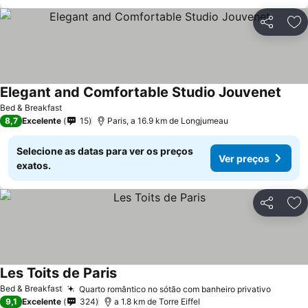
Partilhar
Ad
Elegant and Comfortable Studio Jouvenet
Bed & Breakfast
8,7
Excelente
15
Paris, a 16.9 km de Longjumeau
Selecione as datas para ver os preços
Ver preços
exatos.
Partilhar
Ad
Les Toits de Paris
Bed & Breakfast
Quarto romântico no sótão com banheiro privativo
9,1
Excelente
324
a 1.8 km de Torre Eiffel