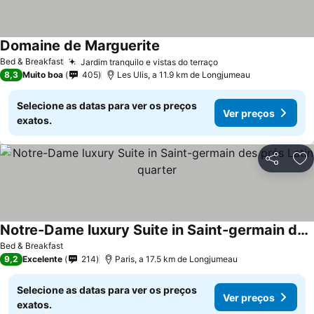
Domaine de Marguerite
Bed & Breakfast
Jardim tranquilo e vistas do terraço
8,3
Muito boa
405
Les Ulis, a 11.9 km de Longjumeau
Selecione as datas para ver os preços
Ver preços
exatos.
Partilhar
Ad
Notre-Dame luxury Suite in Saint-germain des prés Latin quarter
Bed & Breakfast
9,2
Excelente
214
Paris, a 17.5 km de Longjumeau
Selecione as datas para ver os preços
Ver preços
exatos.