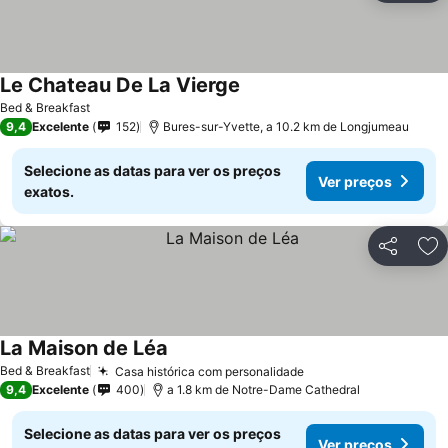
Le Chateau De La Vierge
Bed & Breakfast
9,4
Excelente
152
Bures-sur-Yvette, a 10.2 km de Longjumeau
Selecione as datas para ver os preços
Ver preços
exatos.
Partilhar
Ad
La Maison de Léa
Bed & Breakfast
Casa histórica com personalidade
9,4
Excelente
400
a 1.8 km de Notre-Dame Cathedral
Selecione as datas para ver os preços
Ver preços