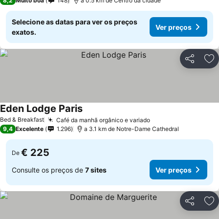
8,2
Muito boa
148
a 0.5 km de Centro da cidade
Selecione as datas para ver os preços
Ver preços
exatos.
Partilhar
Ad
Eden Lodge Paris
Bed & Breakfast
Café da manhã orgânico e variado
9,4
Excelente
1.296
a 3.1 km de Notre-Dame Cathedral
€ 225
De
Consulte os preços de
7 sites
Ver preços
Partilhar
Ad