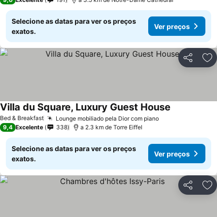
Selecione as datas para ver os preços
Ver preços
exatos.
Partilhar
Ad
Villa du Square, Luxury Guest House
Bed & Breakfast
Lounge mobiliado pela Dior com piano
9,4
Excelente
338
a 2.3 km de Torre Eiffel
Selecione as datas para ver os preços
Ver preços
exatos.
Partilhar
Ad