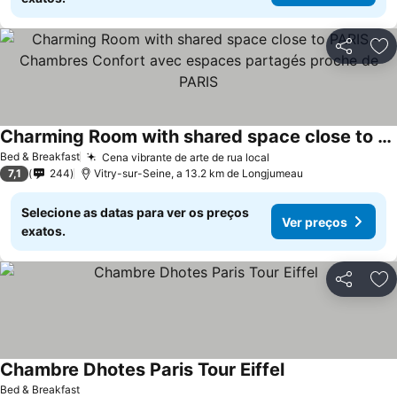
Partilhar
Ad
Charming Room with shared space close to PARIS - Chambres Confort avec espaces partagés proche de PARIS
Bed & Breakfast
Cena vibrante de arte de rua local
7,1
244
Vitry-sur-Seine, a 13.2 km de Longjumeau
Selecione as datas para ver os preços
Ver preços
exatos.
Partilhar
Ad
Chambre Dhotes Paris Tour Eiffel
Bed & Breakfast