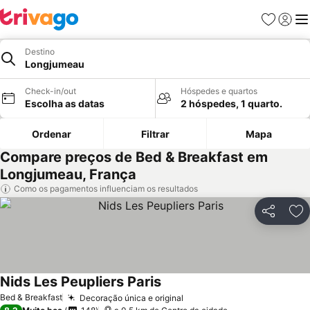
Favoritos
Iniciar
Me
Destino
Longjumeau
Check-in/out
Hóspedes e quartos
Escolha as datas
2 hóspedes, 1 quarto.
Ordenar
Filtrar
Mapa
Compare preços de Bed & Breakfast em
Longjumeau, França
Como os pagamentos influenciam os resultados
Partilhar
Ad
Nids Les Peupliers Paris
Bed & Breakfast
Decoração única e original