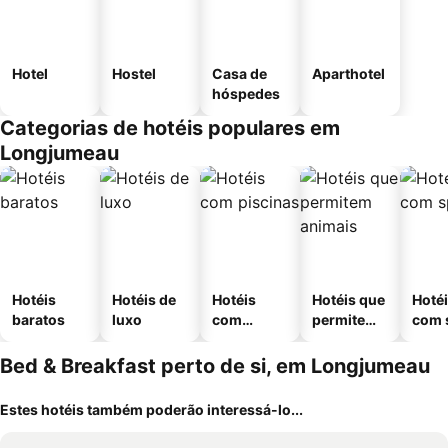
Hotel
Hostel
Casa de
Aparthotel
hóspedes
Categorias de hotéis populares em
Longjumeau
Hotéis
Hotéis de
Hotéis
Hotéis que
Hoté
baratos
luxo
com
permitem
com 
piscinas
animais
Bed & Breakfast perto de si, em Longjumeau
Estes hotéis também poderão interessá-lo...