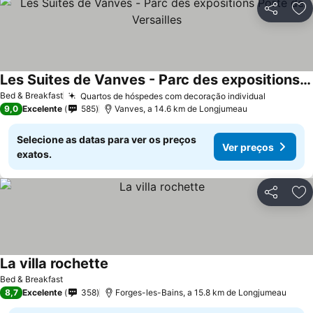
Partilhar
Ad
Les Suites de Vanves - Parc des expositions Porte de Versailles
Bed & Breakfast
Quartos de hóspedes com decoração individual
9,0
Excelente
585
Vanves, a 14.6 km de Longjumeau
Selecione as datas para ver os preços
Ver preços
exatos.
Partilhar
Ad
La villa rochette
Bed & Breakfast
8,7
Excelente
358
Forges-les-Bains, a 15.8 km de Longjumeau