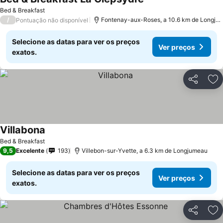
Bed & Breakfast
/
Fontenay-aux-Roses, a 10.6 km de Longjumeau
Pontuação não disponível
Selecione as datas para ver os preços
Ver preços
exatos.
Partilhar
Ad
Villabona
Bed & Breakfast
9,5
Excelente
193
Villebon-sur-Yvette, a 6.3 km de Longjumeau
Selecione as datas para ver os preços
Ver preços
exatos.
Partilhar
Ad