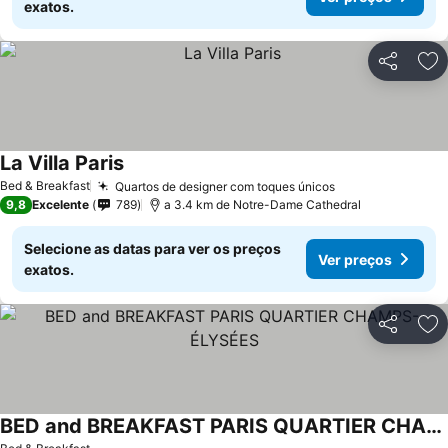
exatos.
Partilhar
Ad
La Villa Paris
Bed & Breakfast
Quartos de designer com toques únicos
9,8
Excelente
789
a 3.4 km de Notre-Dame Cathedral
Selecione as datas para ver os preços
Ver preços
exatos.
Partilhar
Ad
BED and BREAKFAST PARIS QUARTIER CHAMPS-ÉLYSÉES