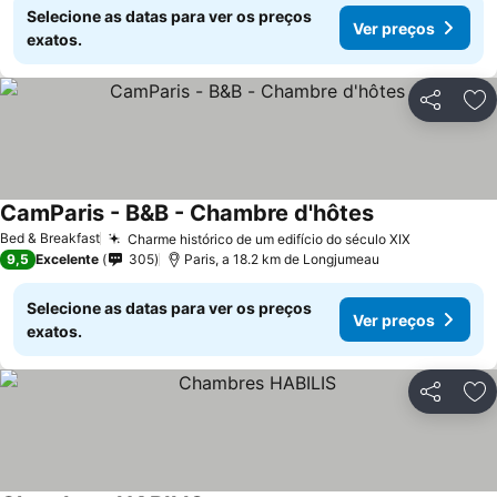
Selecione as datas para ver os preços
Ver preços
exatos.
Partilhar
Ad
CamParis - B&B - Chambre d'hôtes
Bed & Breakfast
Charme histórico de um edifício do século XIX
9,5
Excelente
305
Paris, a 18.2 km de Longjumeau
Selecione as datas para ver os preços
Ver preços
exatos.
Partilhar
Ad