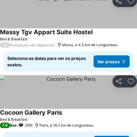
Partilhar
Ad
Massy Tgv Appart Suite Hostel
Bed & Breakfast
/
Massy, a 4.3 km de Longjumeau
Pontuação não disponível
Selecione as datas para ver os preços
Ver preços
exatos.
Partilhar
Ad
Cocoon Gallery Paris
Bed & Breakfast
7,6
Boa
299
Paris, a 18.2 km de Longjumeau