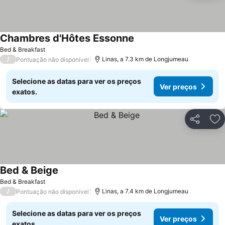
Chambres d'Hôtes Essonne
Bed & Breakfast
/
Linas, a 7.3 km de Longjumeau
Pontuação não disponível
Selecione as datas para ver os preços
Ver preços
exatos.
Partilhar
Ad
Bed & Beige
Bed & Breakfast
/
Linas, a 7.4 km de Longjumeau
Pontuação não disponível
Selecione as datas para ver os preços
Ver preços
exatos.