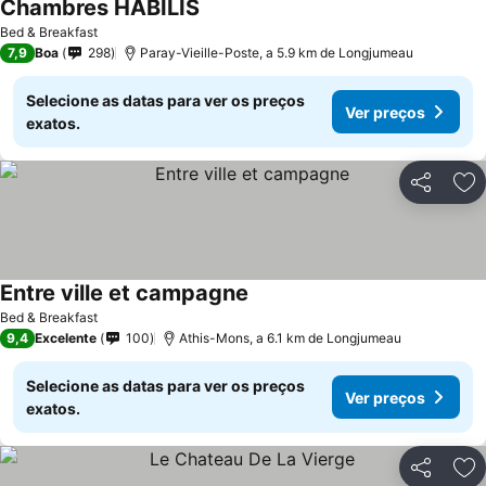
Chambres HABILIS
Bed & Breakfast
7,9
Boa
298
Paray-Vieille-Poste, a 5.9 km de Longjumeau
Selecione as datas para ver os preços
Ver preços
exatos.
Partilhar
Ad
Entre ville et campagne
Bed & Breakfast
9,4
Excelente
100
Athis-Mons, a 6.1 km de Longjumeau
Selecione as datas para ver os preços
Ver preços
exatos.
Partilhar
Ad