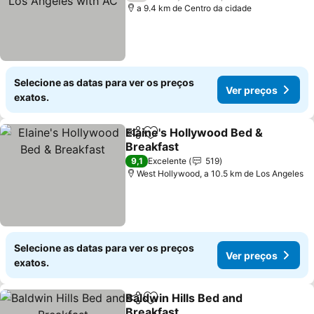
a 9.4 km de Centro da cidade
Selecione as datas para ver os preços
Ver preços
exatos.
Elaine's Hollywood Bed &
Partilhar
Adicionar aos favoritos
Breakfast
Ver preços
9,1
Excelente
519
West Hollywood, a 10.5 km de Los Angeles
Selecione as datas para ver os preços
Ver preços
exatos.
Baldwin Hills Bed and
Partilhar
Adicionar aos favoritos
Breakfast