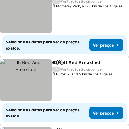
/
Pontuação não disponível
Monterey Park, a 12.6 km de Los Angeles
Selecione as datas para ver os preços
Ver preços
exatos.
Jh Bed And Breakfast
Partilhar
Adicionar aos favoritos
Ver 
/
Pontuação não disponível
Burbank, a 13.2 km de Los Angeles
Selecione as datas para ver os preços
Ver preços
exatos.