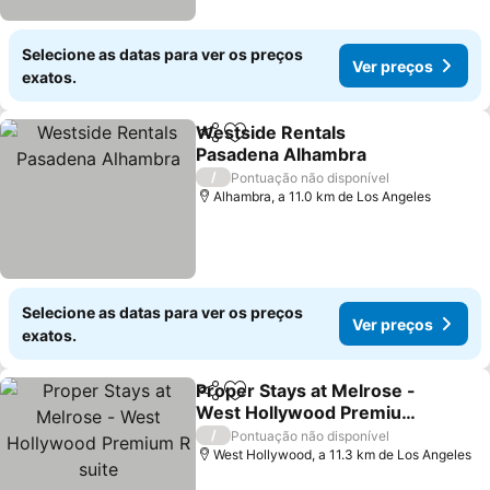
Selecione as datas para ver os preços
Ver preços
exatos.
Westside Rentals
Partilhar
Adicionar aos favoritos
Pasadena Alhambra
Ver preços
/
Pontuação não disponível
Alhambra, a 11.0 km de Los Angeles
Selecione as datas para ver os preços
Ver preços
exatos.
Proper Stays at Melrose -
Partilhar
Adicionar aos favoritos
West Hollywood Premium
R suite
Ver preços
/
Pontuação não disponível
West Hollywood, a 11.3 km de Los Angeles