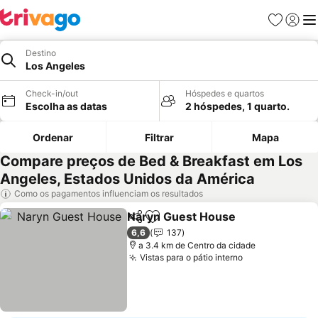
Favoritos
Iniciar
Me
Destino
Los Angeles
Check-in/out
Hóspedes e quartos
Escolha as datas
2 hóspedes, 1 quarto.
Ordenar
Filtrar
Mapa
Compare preços de Bed & Breakfast em Los
Angeles, Estados Unidos da América
Como os pagamentos influenciam os resultados
Naryn Guest House
Partilhar
Adicionar aos favoritos
Ver pr
6,6
137
a 3.4 km de Centro da cidade
Vistas para o pátio interno
Ver preços