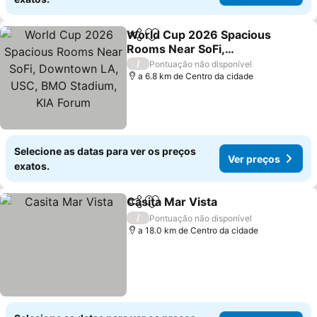
World Cup 2026 Spacious
Partilhar
Adicionar aos favoritos
Rooms Near SoFi,
Downtown LA, USC, BMO
Ver preços
/
Pontuação não disponível
Stadium, KIA Forum
a 6.8 km de Centro da cidade
Selecione as datas para ver os preços
Ver preços
exatos.
Casita Mar Vista
Partilhar
Adicionar aos favoritos
Ver preço
/
Pontuação não disponível
a 18.0 km de Centro da cidade