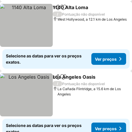
1140 Alta Loma
Partilhar
Adicionar aos favoritos
Ver preços
/
Pontuação não disponível
West Hollywood, a 12.1 km de Los Angeles
Selecione as datas para ver os preços
Ver preços
exatos.
Los Angeles Oasis
Partilhar
Adicionar aos favoritos
Ver pre
/
Pontuação não disponível
La Cañada Flintridge, a 15.6 km de Los
Angeles
Selecione as datas para ver os preços
Ver preços
exatos.