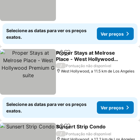
Selecione as datas para ver os preços
Ver preços
exatos.
Proper Stays at Melrose
Partilhar
Adicionar aos favoritos
Place - West Hollywood
Premium G suite
Ver preços
/
Pontuação não disponível
West Hollywood, a 11.5 km de Los Angeles
Selecione as datas para ver os preços
Ver preços
exatos.
Sunsert Strip Condo
Partilhar
Adicionar aos favoritos
Ver p
/
Pontuação não disponível
West Hollywood, a 12.2 km de Los Angeles