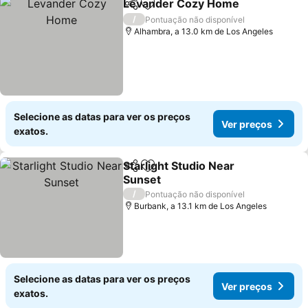
Levander Cozy Home
Partilhar
Adicionar aos favoritos
Ver 
/
Pontuação não disponível
Alhambra, a 13.0 km de Los Angeles
Selecione as datas para ver os preços
Ver preços
exatos.
Starlight Studio Near
Partilhar
Adicionar aos favoritos
Sunset
Ver preços
/
Pontuação não disponível
Burbank, a 13.1 km de Los Angeles
Selecione as datas para ver os preços
Ver preços
exatos.