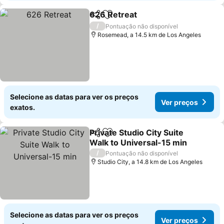
626 Retreat
Partilhar
Adicionar aos favoritos
Ver preços
/
Pontuação não disponível
Rosemead, a 14.5 km de Los Angeles
Selecione as datas para ver os preços
Ver preços
exatos.
Private Studio City Suite
Partilhar
Adicionar aos favoritos
Walk to Universal-15 min
Ver preços
/
Pontuação não disponível
Studio City, a 14.8 km de Los Angeles
Selecione as datas para ver os preços
Ver preços