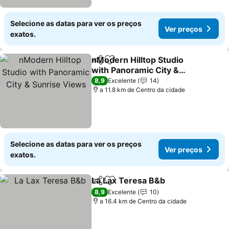
Selecione as datas para ver os preços
Ver preços
exatos.
nModern Hilltop Studio
Partilhar
Adicionar aos favoritos
with Panoramic City &
Sunrise Views
Ver preços
8,9
Excelente
14
a 11.8 km de Centro da cidade
Selecione as datas para ver os preços
Ver preços
exatos.
La Lax Teresa B&b
Partilhar
Adicionar aos favoritos
Ver pre
8,9
Excelente
10
a 16.4 km de Centro da cidade