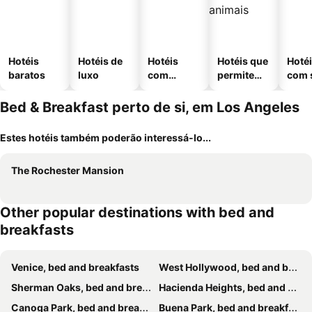
Hotéis
Hotéis de
Hotéis
Hotéis que
Hoté
baratos
luxo
com
permitem
com 
piscinas
animais
Bed & Breakfast perto de si, em Los Angeles
Estes hotéis também poderão interessá-lo...
The Rochester Mansion
Other popular destinations with bed and
breakfasts
Venice, bed and breakfasts
West Hollywood, bed and breakfasts
Sherman Oaks, bed and breakfasts
Hacienda Heights, bed and breakfasts
Canoga Park, bed and breakfasts
Buena Park, bed and breakfasts