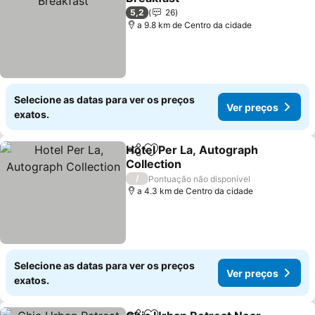
Ver preços
5,2
26
a 9.8 km de Centro da cidade
Selecione as datas para ver os preços
Ver preços
exatos.
Hotel Per La, Autograph
Partilhar
Adicionar aos favoritos
Collection
Ver preços
/
Pontuação não disponível
a 4.3 km de Centro da cidade
Selecione as datas para ver os preços
Ver preços
exatos.