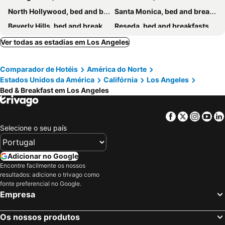
North Hollywood, bed and breakfasts
Santa Monica, bed and breakfasts
Beverly Hills, bed and breakfasts
Reseda, bed and breakfasts
Norwalk, bed and breakfasts
La Cañada Flintridge, bed and breakfasts
Ver todas as estadias em Los Angeles
Rosemead, bed and breakfasts
La Habra, bed and breakfasts
Comparador de Hotéis
América do Norte
Lomita, bed and breakfasts
Rancho Palos Verdes, bed and breakfasts
Estados Unidos da América
Califórnia
Los Angeles
West Covina, bed and breakfasts
Tarzana, bed and breakfasts
Bed & Breakfast em Los Angeles
Inglewood, bed and breakfasts
Rowland Heights, bed and breakfasts
Facebook
Twitter
Insta
Yo
Selecione o seu país
Adicionar no Google
Encontre facilmente os nossos
resultados: adicione o trivago como
fonte preferencial no Google.
Empresa
Os nossos produtos