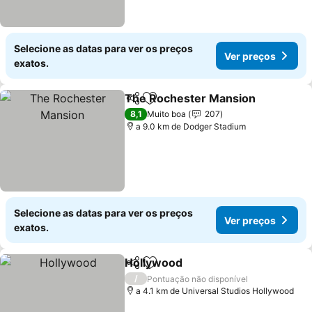
Selecione as datas para ver os preços
Ver preços
exatos.
The Rochester Mansion
Partilhar
Adicionar aos favoritos
Ve
8,1
Muito boa
207
a 9.0 km de Dodger Stadium
Selecione as datas para ver os preços
Ver preços
exatos.
Hollywood
Partilhar
Adicionar aos favoritos
Ver preços
/
Pontuação não disponível
a 4.1 km de Universal Studios Hollywood