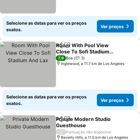
Selecione as datas para ver os preços
Ver preços
exatos.
Room With Pool View
Partilhar
Adicionar aos favoritos
Close To Sofi Stadium
And Lax
Ver preços
7,9
Boa
5
Inglewood, a 11.7 km de Los Angeles
Selecione as datas para ver os preços
Ver preços
exatos.
Private Modern Studio
Partilhar
Adicionar aos favoritos
Guesthouse
Ver preços
/
Pontuação não disponível
Beverly Hills, a 11.5 km de Los Angeles