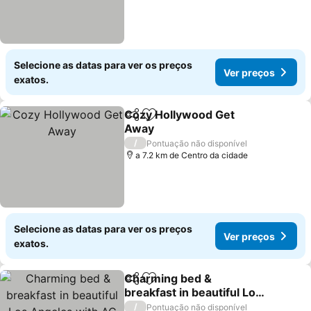
Selecione as datas para ver os preços
Ver preços
exatos.
Cozy Hollywood Get
Partilhar
Adicionar aos favoritos
Away
Ver preços
/
Pontuação não disponível
a 7.2 km de Centro da cidade
Selecione as datas para ver os preços
Ver preços
exatos.
Charming bed &
Partilhar
Adicionar aos favoritos
breakfast in beautiful Los
Angeles with AC
Ver preços
/
Pontuação não disponível