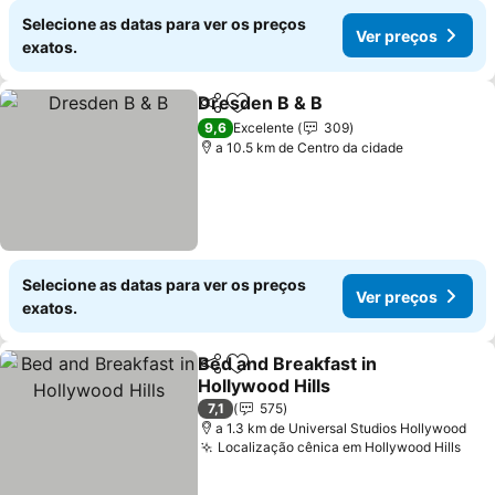
Selecione as datas para ver os preços
Ver preços
exatos.
Dresden B & B
Partilhar
Adicionar aos favoritos
Ver preços
9,6
Excelente
309
a 10.5 km de Centro da cidade
Selecione as datas para ver os preços
Ver preços
exatos.
Bed and Breakfast in
Partilhar
Adicionar aos favoritos
Hollywood Hills
Ver preços
7,1
575
a 1.3 km de Universal Studios Hollywood
Localização cênica em Hollywood Hills
Ver