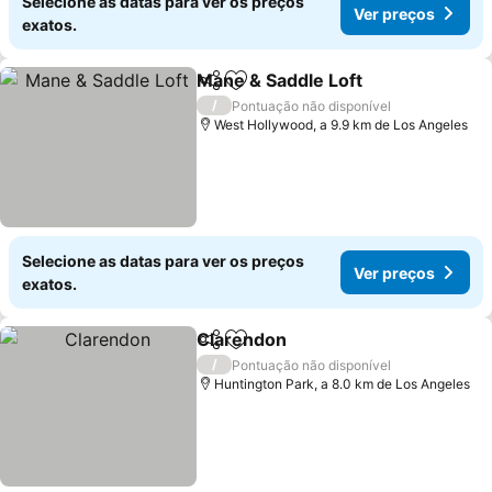
Selecione as datas para ver os preços
Ver preços
exatos.
Mane & Saddle Loft
Partilhar
Adicionar aos favoritos
Ver pr
/
Pontuação não disponível
West Hollywood, a 9.9 km de Los Angeles
Selecione as datas para ver os preços
Ver preços
exatos.
Clarendon
Partilhar
Adicionar aos favoritos
Ver preços
/
Pontuação não disponível
Huntington Park, a 8.0 km de Los Angeles