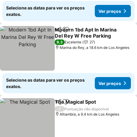
Selecione as datas para ver os preços
Ver preços
exatos.
Modern 1bd Apt In Marina
Partilhar
Adicionar aos favoritos
Del Rey W Free Parking
Ver preços
9,3
Excelente
27
Marina do Rey, a 18.6 km de Los Angeles
Selecione as datas para ver os preços
Ver preços
exatos.
The Magical Spot
Partilhar
Adicionar aos favoritos
Ver preç
/
Pontuação não disponível
Alhambra, a 9.4 km de Los Angeles