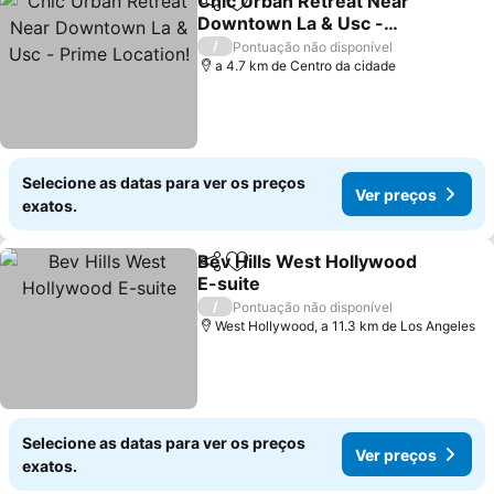
Chic Urban Retreat Near
Partilhar
Adicionar aos favoritos
Downtown La & Usc -
Prime Location!
Ver preços
/
Pontuação não disponível
a 4.7 km de Centro da cidade
Selecione as datas para ver os preços
Ver preços
exatos.
Bev Hills West Hollywood
Partilhar
Adicionar aos favoritos
E-suite
Ver preços
/
Pontuação não disponível
West Hollywood, a 11.3 km de Los Angeles
Selecione as datas para ver os preços
Ver preços
exatos.