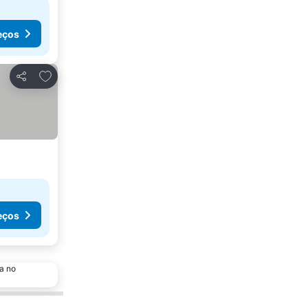
eços
Adicionar aos favoritos
Partilhar
eços
a no