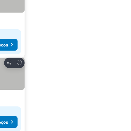
eços
Adicionar aos favoritos
Partilhar
eços