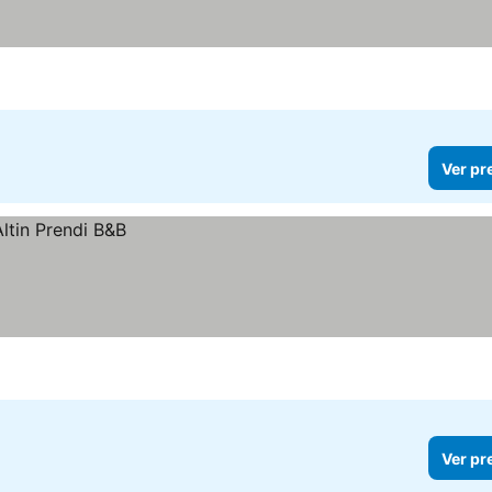
Ver pr
Ver pr