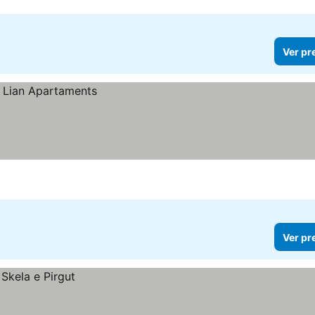
Ver pr
Ver pr