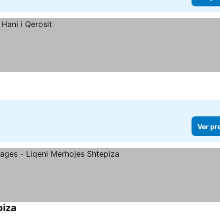
Ver pr
piza
Ver preços