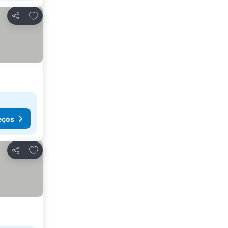
Adicionar aos favoritos
Partilhar
eços
Adicionar aos favoritos
Partilhar