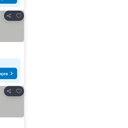
Adicionar aos favoritos
Partilhar
eços
Adicionar aos favoritos
Partilhar