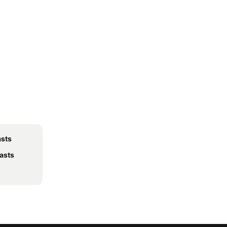
asts
fasts