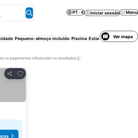
PT · €
Menu
Iniciar sessão
.
Ver mapa
cidade
Pequeno-almoço incluído
Piscina
Estacionamento
Praia
o os pagamentos influenciam os resultados
Adicionar aos favoritos
Partilhar
eços