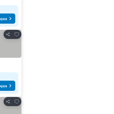
eços
Adicionar aos favoritos
Partilhar
eços
Adicionar aos favoritos
Partilhar