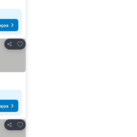
eços
Adicionar aos favoritos
Partilhar
eços
Adicionar aos favoritos
Partilhar