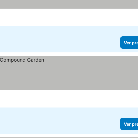
Ver pr
Ver pr