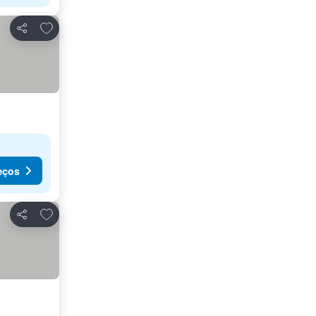
Adicionar aos favoritos
Partilhar
eços
Adicionar aos favoritos
Partilhar