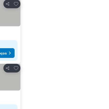
Adicionar aos favoritos
Partilhar
eços
Adicionar aos favoritos
Partilhar