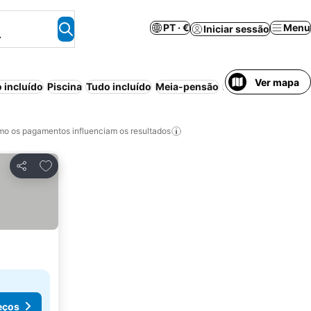
PT · €
Menu
Iniciar sessão
.
Ver mapa
 incluído
Piscina
Tudo incluído
Meia-pensão
Ar condicionado
o os pagamentos influenciam os resultados
Adicionar aos favoritos
Partilhar
eços