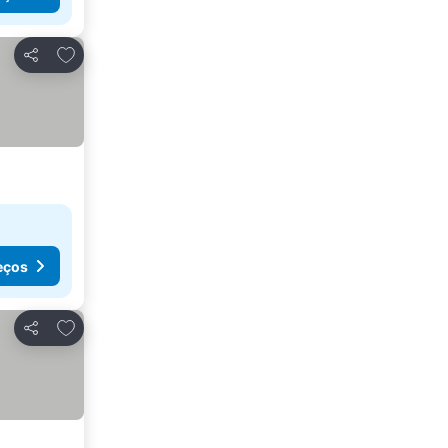
Adicionar aos favoritos
Partilhar
eços
Adicionar aos favoritos
Partilhar