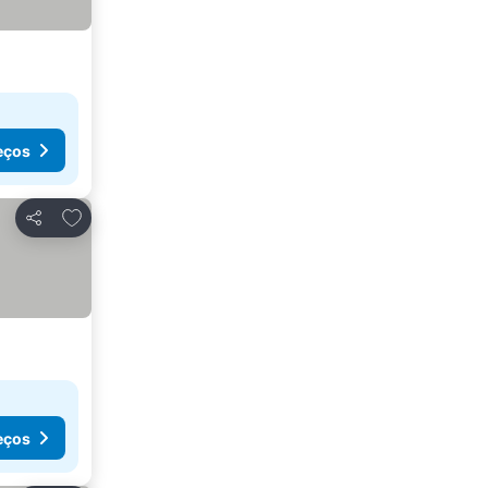
eços
Adicionar aos favoritos
Partilhar
eços