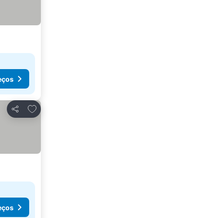
eços
Adicionar aos favoritos
Partilhar
eços