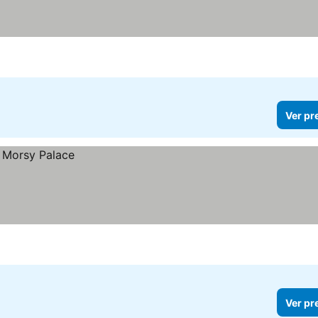
Ver pr
Ver pr