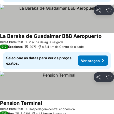
Partilhar
Ad
La Baraka de Guadalmar B&B Aeropuerto
Bed & Breakfast
Piscina de água salgada
9,2
Excelente
207
a 8.4 km de Centro da cidade
Selecione as datas para ver os preços
Ver preços
exatos.
Partilhar
Ad
Pension Terminal
Bed & Breakfast
Hospedagem central econômica
7,9
Boa
3.920
a 1.3 km de Alcazaba