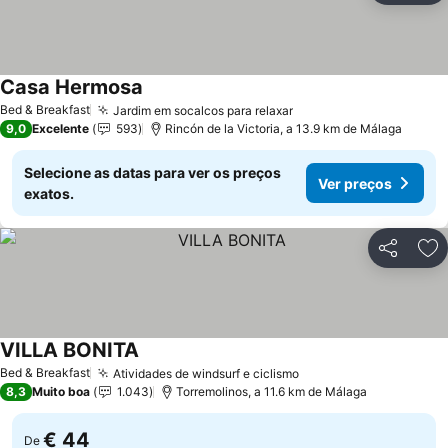
Casa Hermosa
Bed & Breakfast
Jardim em socalcos para relaxar
9,0
Excelente
593
Rincón de la Victoria, a 13.9 km de Málaga
Selecione as datas para ver os preços
Ver preços
exatos.
Partilhar
Ad
VILLA BONITA
Bed & Breakfast
Atividades de windsurf e ciclismo
8,3
Muito boa
1.043
Torremolinos, a 11.6 km de Málaga
€ 44
De