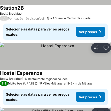
Station2B
Bed & Breakfast
/
a 1.3 km de Centro da cidade
Pontuação não disponível
Selecione as datas para ver os preços
Ver preços
exatos.
Partilhar
Ad
Hostal Esperanza
Bed & Breakfast
Restaurante regional no local
8,3
Muito boa
1.885
Vélez-Málaga, a 19.5 km de Málaga
Selecione as datas para ver os preços
Ver preços
exatos.