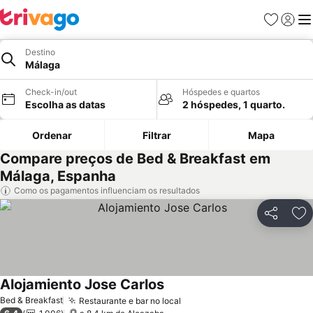
Favoritos
Iniciar
Me
Destino
Málaga
Check-in/out
Hóspedes e quartos
Escolha as datas
2 hóspedes, 1 quarto.
Ordenar
Filtrar
Mapa
Compare preços de Bed & Breakfast em
Málaga, Espanha
Como os pagamentos influenciam os resultados
Partilhar
Ad
Alojamiento Jose Carlos
Bed & Breakfast
Restaurante e bar no local