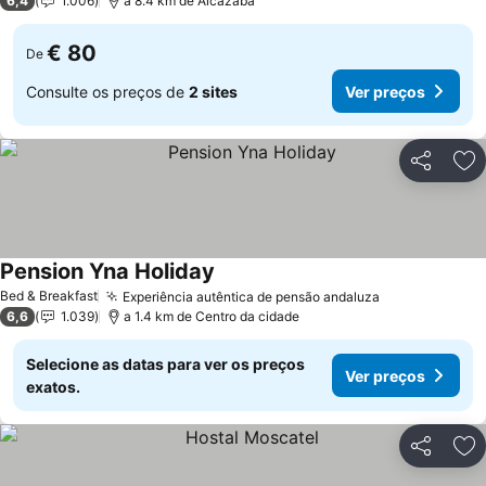
6,4
1.006
a 8.4 km de Alcazaba
€ 80
De
Consulte os preços de
2 sites
Ver preços
Partilhar
Ad
Pension Yna Holiday
Bed & Breakfast
Experiência autêntica de pensão andaluza
6,6
1.039
a 1.4 km de Centro da cidade
Selecione as datas para ver os preços
Ver preços
exatos.
Partilhar
Ad