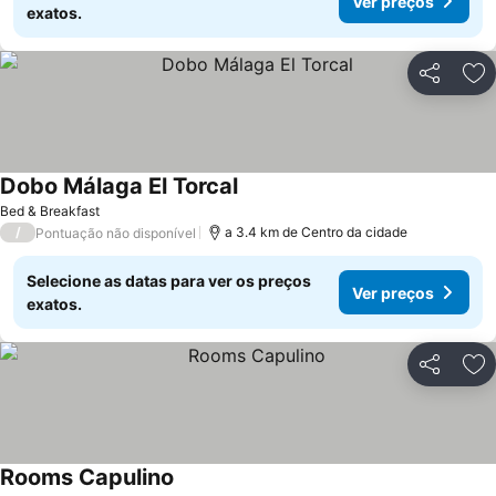
Ver preços
exatos.
Partilhar
Ad
Dobo Málaga El Torcal
Bed & Breakfast
/
a 3.4 km de Centro da cidade
Pontuação não disponível
Selecione as datas para ver os preços
Ver preços
exatos.
Partilhar
Ad
Rooms Capulino