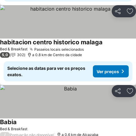
Partilhar
Ad
habitacion centro historico malaga
Bed & Breakfast
Passeios locais selecionados
5,0
302
a 0.8 km de Centro da cidade
Selecione as datas para ver os preços
Ver preços
exatos.
Partilhar
Ad
Babia
Bed & Breakfast
/
a 0.6 km de Alcazaba
Pontuação não disponível