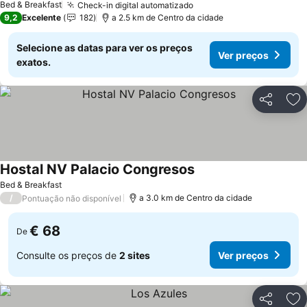
Bed & Breakfast
Check-in digital automatizado
9,2
Excelente
182
a 2.5 km de Centro da cidade
Selecione as datas para ver os preços
Ver preços
exatos.
Partilhar
Ad
Hostal NV Palacio Congresos
Bed & Breakfast
/
a 3.0 km de Centro da cidade
Pontuação não disponível
€ 68
De
Consulte os preços de
2 sites
Ver preços
Partilhar
Ad