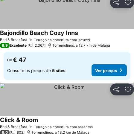
Partilhar
Ad
Bajondillo Beach Cozy Inns
Bed & Breakfast
Terraço na cobertura com jacuzzi
8,9
Excelente
2.367
Torremolinos, a 12.7 km de Málaga
€ 47
De
Consulte os preços de
5 sites
Ver preços
Partilhar
Ad
Click & Room
Bed & Breakfast
Terraço na cobertura com assentos
6,0
802
Torremolinos, a 13.2 km de Málaga