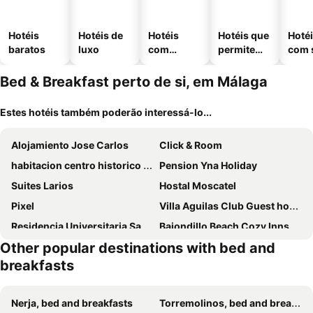
Hotéis
Hotéis de
Hotéis
Hotéis que
Hoté
baratos
luxo
com
permitem
com 
piscinas
animais
Bed & Breakfast perto de si, em Málaga
Estes hotéis também poderão interessá-lo...
Alojamiento Jose Carlos
Click & Room
habitacion centro historico malaga
Pension Yna Holiday
Suites Larios
Hostal Moscatel
Pixel
Villa Aguilas Club Guest house
Residencia Universitaria Santa Paula
Bajondillo Beach Cozy Inns
Other popular destinations with bed and
Hostal Esperanza
Vas Málaga Ciudad
breakfasts
Virgen del Rocio II
Barbatuke Eco-Homestel
Finca Serrato
Hostal La Palmera
Nerja, bed and breakfasts
Torremolinos, bed and breakfasts
Pension Terminal
Habitación en Calle Molino