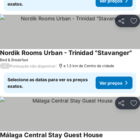
Ver preços
exatos.
Partilhar
Ad
Nordik Rooms Urban - Trinidad "Stavanger"
Bed & Breakfast
/
a 1.3 km de Centro da cidade
Pontuação não disponível
Selecione as datas para ver os preços
Ver preços
exatos.
Partilhar
Ad
Málaga Central Stay Guest House