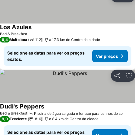
Los Azules
Bed & Breakfast
8,4
Muito boa
112
a 17.3 km de Centro da cidade
Selecione as datas para ver os preços
Ver preços
exatos.
Partilhar
Ad
Dudi's Peppers
Bed & Breakfast
Piscina de água salgada e terraço para banhos de sol
9,0
Excelente
816
a 8.4 km de Centro da cidade
Selecione as datas para ver os preços