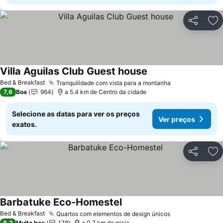
Partilhar
Ad
Villa Aguilas Club Guest house
Bed & Breakfast
Tranquilidade com vista para a montanha
7,6
Boa
964
a 5.4 km de Centro da cidade
Selecione as datas para ver os preços
Ver preços
exatos.
Partilhar
Ad
Barbatuke Eco-Homestel
Bed & Breakfast
Quartos com elementos de design únicos
8,2
Muito boa
178
a 0.7 km da praia