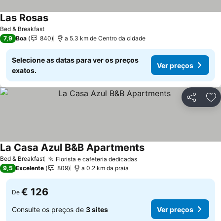
Las Rosas
Bed & Breakfast
7,9
Boa
840
a 5.3 km de Centro da cidade
Selecione as datas para ver os preços
Ver preços
exatos.
Partilhar
Ad
La Casa Azul B&B Apartments
Bed & Breakfast
Florista e cafeteria dedicadas
9,5
Excelente
809
a 0.2 km da praia
€ 126
De
Consulte os preços de
3 sites
Ver preços