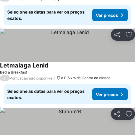
Selecione as datas para ver os preços
Ver preços
exatos.
Partilhar
Ad
Letmalaga Lenid
Bed & Breakfast
/
a 0.6 km de Centro da cidade
Pontuação não disponível
Selecione as datas para ver os preços
Ver preços
exatos.
Partilhar
Ad