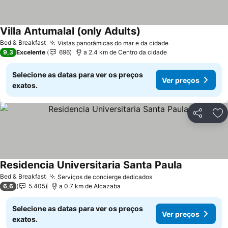
Villa Antumalal (only Adults)
Bed & Breakfast
Vistas panorâmicas do mar e da cidade
9,3
Excelente
696
a 2.4 km de Centro da cidade
Selecione as datas para ver os preços
Ver preços
exatos.
Partilhar
Ad
Residencia Universitaria Santa Paula
Bed & Breakfast
Serviços de concierge dedicados
6,6
5.405
a 0.7 km de Alcazaba
Selecione as datas para ver os preços
Ver preços
exatos.