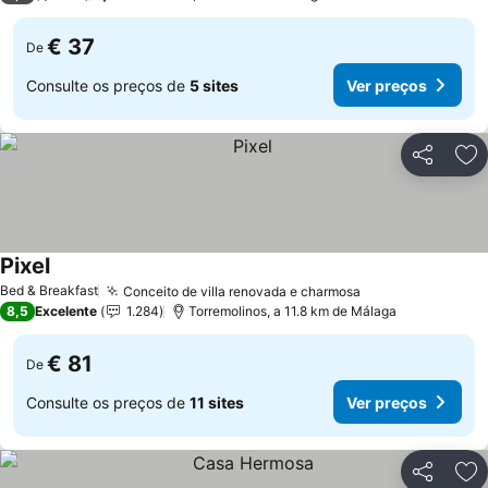
€ 37
De
Consulte os preços de
5 sites
Ver preços
Partilhar
Ad
Pixel
Bed & Breakfast
Conceito de villa renovada e charmosa
8,5
Excelente
1.284
Torremolinos, a 11.8 km de Málaga
€ 81
De
Consulte os preços de
11 sites
Ver preços
Partilhar
Ad