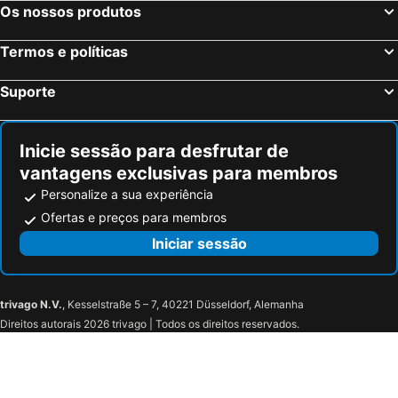
Colmenar, bed and breakfasts
Pizarra, bed and breakfasts
Os nossos produtos
Casabermeja, bed and breakfasts
Alhama de Granada, bed and breakfasts
Termos e políticas
Villanueva del Rosario, bed and breakfasts
Totalán, bed and breakfasts
Sedella, bed and breakfasts
Casarabonela, bed and breakfasts
Suporte
Riogordo, bed and breakfasts
Villanueva del Trabuco, bed and breakfasts
Valle de Abdalajís, bed and breakfasts
Inicie sessão para desfrutar de
vantagens exclusivas para membros
Personalize a sua experiência
Ofertas e preços para membros
Iniciar sessão
trivago N.V.
, Kesselstraße 5 – 7, 40221 Düsseldorf, Alemanha
Direitos autorais 2026 trivago | Todos os direitos reservados.