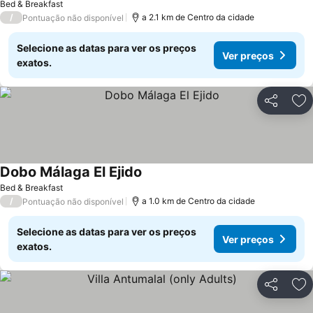
Bed & Breakfast
/
a 2.1 km de Centro da cidade
Pontuação não disponível
Selecione as datas para ver os preços
Ver preços
exatos.
Partilhar
Ad
Dobo Málaga El Ejido
Bed & Breakfast
/
a 1.0 km de Centro da cidade
Pontuação não disponível
Selecione as datas para ver os preços
Ver preços
exatos.
Partilhar
Ad