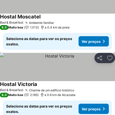
Hostal Moscatel
Bed & Breakfast
Ambiente familiar
8,0
Muito boa
1.013
a 0.4 km da praia
Selecione as datas para ver os preços
Ver preços
exatos.
Partilhar
Ad
Hostal Victoria
Bed & Breakfast
Charme de um edifício histórico
8,0
Muito boa
2.185
a 0.6 km de Alcazaba
Selecione as datas para ver os preços
Ver preços
exatos.