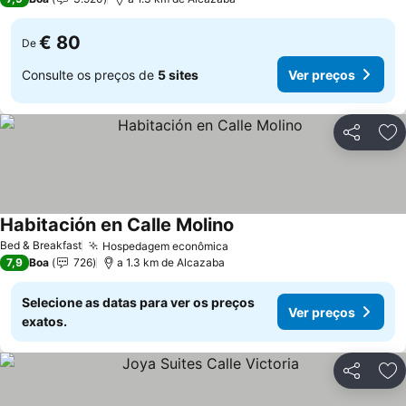
€ 80
De
Consulte os preços de
5 sites
Ver preços
Partilhar
Ad
Habitación en Calle Molino
Bed & Breakfast
Hospedagem econômica
7,9
Boa
726
a 1.3 km de Alcazaba
Selecione as datas para ver os preços
Ver preços
exatos.
Partilhar
Ad