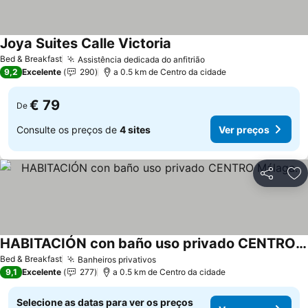
Joya Suites Calle Victoria
Bed & Breakfast
Assistência dedicada do anfitrião
9,2
Excelente
290
a 0.5 km de Centro da cidade
€ 79
De
Consulte os preços de
4 sites
Ver preços
Partilhar
Ad
HABITACIÓN con baño uso privado CENTRO Málaga.
Bed & Breakfast
Banheiros privativos
9,1
Excelente
277
a 0.5 km de Centro da cidade
Selecione as datas para ver os preços