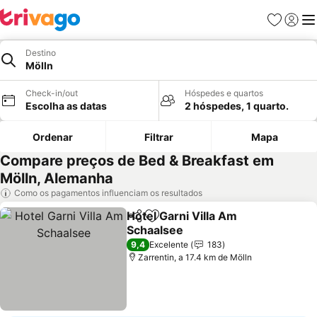
Favoritos
Iniciar
Me
Destino
Mölln
Check-in/out
Hóspedes e quartos
Escolha as datas
2 hóspedes, 1 quarto.
Ordenar
Filtrar
Mapa
Compare preços de Bed & Breakfast em
Mölln, Alemanha
Como os pagamentos influenciam os resultados
Hotel Garni Villa Am
Partilhar
Adicionar aos favoritos
Schaalsee
9,4
Excelente
183
Zarrentin, a 17.4 km de Mölln