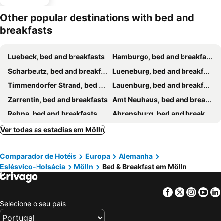
Other popular destinations with bed and
breakfasts
Luebeck, bed and breakfasts
Hamburgo, bed and breakfasts
Scharbeutz, bed and breakfasts
Lueneburg, bed and breakfasts
Timmendorfer Strand, bed and breakfasts
Lauenburg, bed and breakfasts
Zarrentin, bed and breakfasts
Amt Neuhaus, bed and breakfasts
Rehna, bed and breakfasts
Ahrensburg, bed and breakfasts
Hammoor, bed and breakfasts
Trittau, bed and breakfasts
Ver todas as estadias em Mölln
Groß Niendorf, bed and breakfasts
Hüttblek, bed and breakfasts
Comparador de Hotéis
Europa
Alemanha
Klütz, bed and breakfasts
Dahlenburg, bed and breakfasts
Eslésvico-Holsácia
Mölln
Bed & Breakfast em Mölln
Neu Darchau, bed and breakfasts
Kalkhorst, bed and breakfasts
Wittorf, bed and breakfasts
Tosterglope, bed and breakfasts
Facebook
Twitter
Insta
Yo
Selecione o seu país