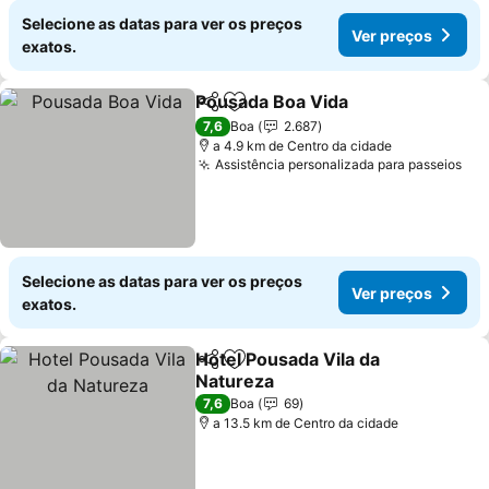
Selecione as datas para ver os preços
Ver preços
exatos.
Pousada Boa Vida
Partilhar
Adicionar aos favoritos
Ver preç
7,6
Boa
2.687
a 4.9 km de Centro da cidade
Assistência personalizada para passeios
Ver
Selecione as datas para ver os preços
Ver preços
exatos.
Hotel Pousada Vila da
Partilhar
Adicionar aos favoritos
Natureza
Ver preços
7,6
Boa
69
a 13.5 km de Centro da cidade