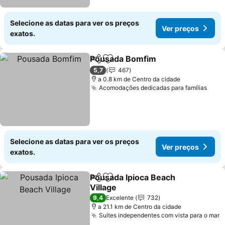
Selecione as datas para ver os preços
Ver preços
exatos.
Pousada Bomfim
Partilhar
Adicionar aos favoritos
Ver preço
5,7
467
a 0.8 km de Centro da cidade
Acomodações dedicadas para famílias
Ver 
Selecione as datas para ver os preços
Ver preços
exatos.
Pousada Ipioca Beach
Partilhar
Adicionar aos favoritos
Village
Ver preços
9,4
Excelente
732
a 21.1 km de Centro da cidade
Suítes independentes com vista para o mar
V