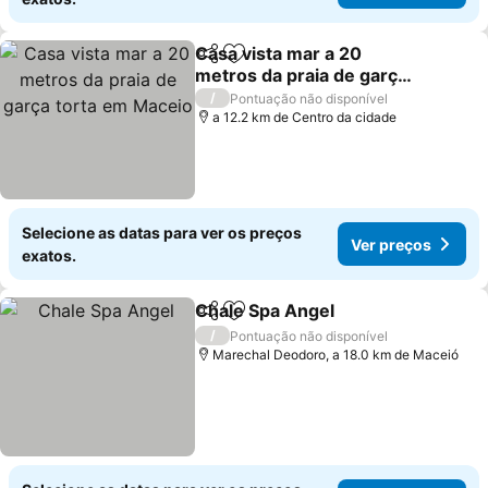
Casa vista mar a 20
Partilhar
Adicionar aos favoritos
metros da praia de garça
torta em Maceio
Ver preços
/
Pontuação não disponível
a 12.2 km de Centro da cidade
Selecione as datas para ver os preços
Ver preços
exatos.
Chale Spa Angel
Partilhar
Adicionar aos favoritos
Ver preço
/
Pontuação não disponível
Marechal Deodoro, a 18.0 km de Maceió