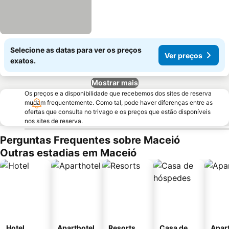
Selecione as datas para ver os preços
Ver preços
exatos.
Mostrar mais
Os preços e a disponibilidade que recebemos dos sites de reserva
mudam frequentemente. Como tal, pode haver diferenças entre as
ofertas que consulta no trivago e os preços que estão disponíveis
nos sites de reserva.
Perguntas Frequentes sobre Maceió
Outras estadias em Maceió
Hotel
Aparthotel
Resorts
Casa de
Apar