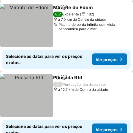
Mirante do Edom
Partilhar
Adicionar aos favoritos
Ver preç
8,7
Excelente
182
a 7.0 km de Centro da cidade
Piscina de borda infinita com vista
panorâmica para o mar
Selecione as datas para ver os preços
Ver preços
exatos.
Pousada Rtd
Partilhar
Adicionar aos favoritos
Ver preços
/
Pontuação não disponível
a 12.7 km de Centro da cidade
Selecione as datas para ver os preços
Ver preços
exatos.