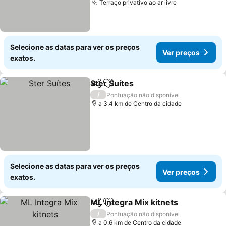
Terraço privativo ao ar livre
Ver preços
Selecione as datas para ver os preços
Ver preços
exatos.
Ster Suítes
Partilhar
Adicionar aos favoritos
Ver preços
/
Pontuação não disponível
a 3.4 km de Centro da cidade
Selecione as datas para ver os preços
Ver preços
exatos.
ML Integra Mix kitnets
Partilhar
Adicionar aos favoritos
Ver
/
Pontuação não disponível
a 0.6 km de Centro da cidade