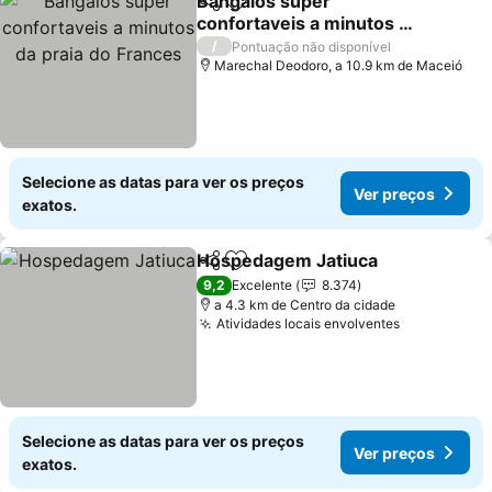
Bangalos super
Partilhar
Adicionar aos favoritos
confortaveis a minutos da
praia do Frances
Ver preços
/
Pontuação não disponível
Marechal Deodoro, a 10.9 km de Maceió
Selecione as datas para ver os preços
Ver preços
exatos.
Hospedagem Jatiuca
Partilhar
Adicionar aos favoritos
Ver 
9,2
Excelente
8.374
a 4.3 km de Centro da cidade
Atividades locais envolventes
Ver preços
Selecione as datas para ver os preços
Ver preços
exatos.