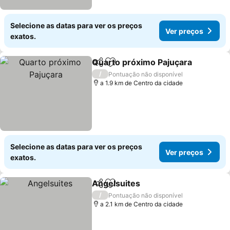
Selecione as datas para ver os preços
Ver preços
exatos.
Quarto próximo Pajuçara
Partilhar
Adicionar aos favoritos
V
/
Pontuação não disponível
a 1.9 km de Centro da cidade
Selecione as datas para ver os preços
Ver preços
exatos.
Angelsuites
Partilhar
Adicionar aos favoritos
Ver preços
/
Pontuação não disponível
a 2.1 km de Centro da cidade