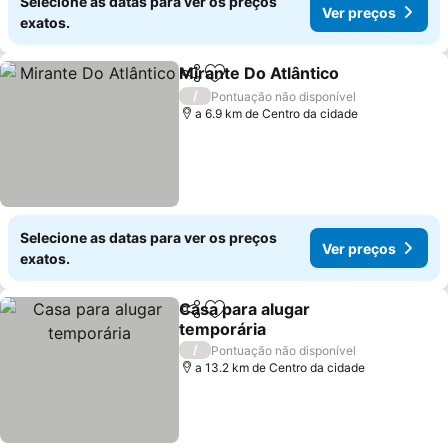
Selecione as datas para ver os preços
Ver preços
exatos.
Mirante Do Atlântico
Partilhar
Adicionar aos favoritos
Ver p
/
Pontuação não disponível
a 6.9 km de Centro da cidade
Selecione as datas para ver os preços
Ver preços
exatos.
Casa para alugar
Partilhar
Adicionar aos favoritos
temporária
Ver preços
/
Pontuação não disponível
a 13.2 km de Centro da cidade