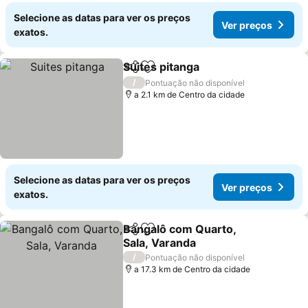
Selecione as datas para ver os preços
Ver preços
exatos.
Suites pitanga
Partilhar
Adicionar aos favoritos
Ver preços
/
Pontuação não disponível
a 2.1 km de Centro da cidade
Selecione as datas para ver os preços
Ver preços
exatos.
Bangalô com Quarto,
Partilhar
Adicionar aos favoritos
Sala, Varanda
Ver preços
/
Pontuação não disponível
a 17.3 km de Centro da cidade