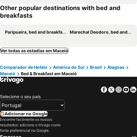
Other popular destinations with bed and
breakfasts
Paripueira, bed and breakfasts
Marechal Deodoro, bed and breakfasts
Ver todas as estadias em Maceió
Comparador de Hotéis
América do Sul
Brasil
Alagoas
Maceió
Bed & Breakfast em Maceió
Facebook
Twitter
Insta
Yo
Selecione o seu país
Adicionar no Google
Encontre facilmente os nossos
resultados: adicione o trivago como
fonte preferencial no Google.
Empresa