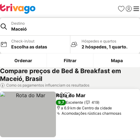
Favoritos
Iniciar
Me
Destino
Maceió
Check-in/out
Hóspedes e quartos
Escolha as datas
2 hóspedes, 1 quarto.
Ordenar
Filtrar
Mapa
Compare preços de Bed & Breakfast em
Maceió, Brasil
Como os pagamentos influenciam os resultados
Rota do Mar
Partilhar
Adicionar aos favoritos
Ver preços
9,7
Excelente
419
a 6.9 km de Centro da cidade
Acomodações rústicas charmosas
Ver pre