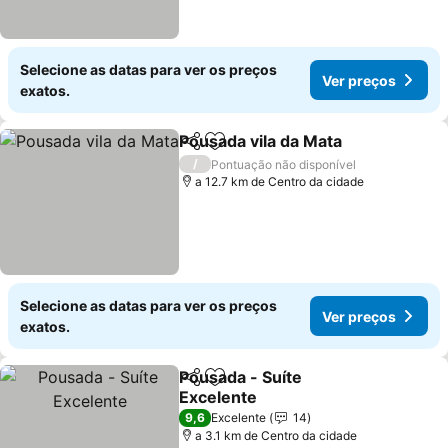
Selecione as datas para ver os preços
Ver preços
exatos.
Pousada vila da Mata
Partilhar
Adicionar aos favoritos
Ver p
/
Pontuação não disponível
a 12.7 km de Centro da cidade
Selecione as datas para ver os preços
Ver preços
exatos.
Pousada - Suíte
Partilhar
Adicionar aos favoritos
Excelente
Ver preços
9,6
Excelente
14
a 3.1 km de Centro da cidade