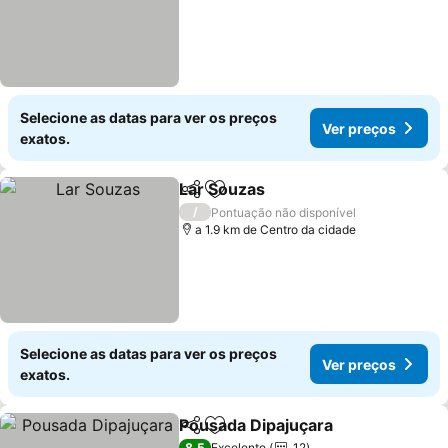
Selecione as datas para ver os preços
Ver preços
exatos.
Lar Souzas
Partilhar
Adicionar aos favoritos
Ver preços
/
Pontuação não disponível
a 1.9 km de Centro da cidade
Selecione as datas para ver os preços
Ver preços
exatos.
Pousada Dipajuçara
Partilhar
Adicionar aos favoritos
Ver pr
8,5
Excelente
12