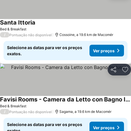
Santa Ittoria
Bed & Breakfast
/
Cossoine, a 19.6 km de Macomér
Pontuação não disponível
Selecione as datas para ver os preços
Ver preços
exatos.
Partilhar
Ad
Favisi Rooms - Camera da Letto con Bagno Incluso
Bed & Breakfast
/
Sagama, a 19.6 km de Macomér
Pontuação não disponível
Selecione as datas para ver os preços
Ver preços
exatos.