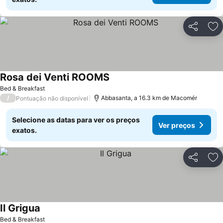
Partilhar
Ad
Rosa dei Venti ROOMS
Bed & Breakfast
/
Abbasanta, a 16.3 km de Macomér
Pontuação não disponível
Selecione as datas para ver os preços
Ver preços
exatos.
Partilhar
Ad
Il Grigua
Bed & Breakfast