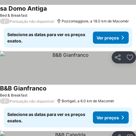
sa Domo Antiga
Bed & Breakfast
/
Pozzomaggiore, a 18.0 km de Macomér
Pontuação não disponível
Selecione as datas para ver os preços
Ver preços
exatos.
Partilhar
Ad
B&B Gianfranco
Bed & Breakfast
/
Bortigali, a 6.0 km de Macomér
Pontuação não disponível
Selecione as datas para ver os preços
Ver preços
exatos.