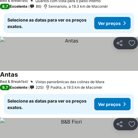
Bed & Breakfast
Quartos com vista para o pátio interno
8,7
Excelente
86
Sennariolo, a 19.3 km de Macomér
Selecione as datas para ver os preços
Ver preços
exatos.
Partilhar
Ad
Antas
Bed & Breakfast
Vistas panorâmicas das colinas de Mara
9,7
Excelente
225
Padria, a 19.5 km de Macomér
Selecione as datas para ver os preços
Ver preços
exatos.
Partilhar
Ad