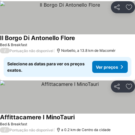
Partilhar
Ad
Il Borgo Di Antonello Flore
Bed & Breakfast
/
Norbello, a 13.8 km de Macomér
Pontuação não disponível
Selecione as datas para ver os preços
Ver preços
exatos.
Partilhar
Ad
Affittacamere I MinoTauri
Bed & Breakfast
/
a 0.2 km de Centro da cidade
Pontuação não disponível