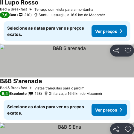
Il Lupo Rosso
Bed & Breakfast
Terraço com vista para a montanha
7,6
Boa
210
Santu Lussurgiu, a 16.9 km de Macomér
Selecione as datas para ver os preços
Ver preços
exatos.
Partilhar
Ad
B&B S'arenada
Bed & Breakfast
Vistas tranquilas para o jardim
9,4
Excelente
158
Ghilarza, a 16.6 km de Macomér
Selecione as datas para ver os preços
Ver preços
exatos.
Partilhar
Ad