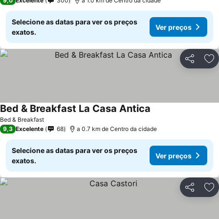
9,0
Excelente
300
a 1.0 km de Centro da cidade
Selecione as datas para ver os preços
Ver preços
exatos.
Partilhar
Ad
Bed & Breakfast La Casa Antica
Bed & Breakfast
9,3
Excelente
68
a 0.7 km de Centro da cidade
Selecione as datas para ver os preços
Ver preços
exatos.
Partilhar
Ad