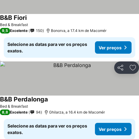
B&B Fiori
Bed & Breakfast
9,5
Excelente
150
Bonorva, a 17.4 km de Macomér
Selecione as datas para ver os preços
Ver preços
exatos.
Partilhar
Ad
B&B Perdalonga
Bed & Breakfast
8,8
Excelente
94
Ghilarza, a 16.4 km de Macomér
Selecione as datas para ver os preços
Ver preços
exatos.