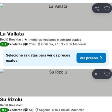
Partilhar
Ad
La Vallata
Bed & Breakfast
Interiores modernos e bem projetados
9,2
Excelente
239
Ghilarza, a 16.3 km de Macomér
Selecione as datas para ver os preços
Ver preços
exatos.
Partilhar
Ad
Su Rizolu
Bed & Breakfast
9,1
Excelente
51
Sagama, a 16.4 km de Macomér