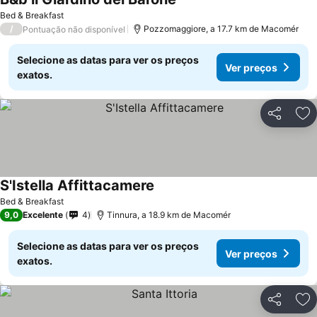
Bed & Breakfast
/
Pozzomaggiore, a 17.7 km de Macomér
Pontuação não disponível
Selecione as datas para ver os preços
Ver preços
exatos.
Partilhar
Ad
S'Istella Affittacamere
Bed & Breakfast
9,0
Excelente
4
Tinnura, a 18.9 km de Macomér
Selecione as datas para ver os preços
Ver preços
exatos.
Partilhar
Ad