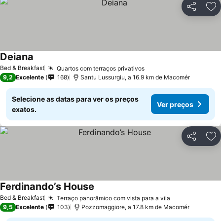
Partilhar
Ad
Deiana
Bed & Breakfast
Quartos com terraços privativos
9,2
Excelente
168
Santu Lussurgiu, a 16.9 km de Macomér
Selecione as datas para ver os preços
Ver preços
exatos.
Partilhar
Ad
Ferdinando’s House
Bed & Breakfast
Terraço panorâmico com vista para a vila
9,5
Excelente
103
Pozzomaggiore, a 17.8 km de Macomér