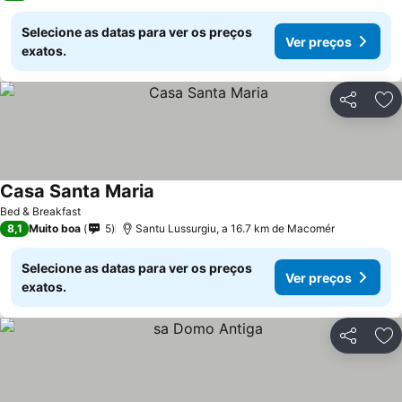
Selecione as datas para ver os preços
Ver preços
exatos.
Partilhar
Ad
Casa Santa Maria
Bed & Breakfast
8,1
Muito boa
5
Santu Lussurgiu, a 16.7 km de Macomér
Selecione as datas para ver os preços
Ver preços
exatos.
Partilhar
Ad