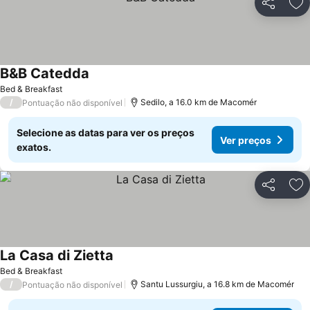
Partilhar
Ad
B&B Catedda
Bed & Breakfast
/
Sedilo, a 16.0 km de Macomér
Pontuação não disponível
Selecione as datas para ver os preços
Ver preços
exatos.
Partilhar
Ad
La Casa di Zietta
Bed & Breakfast
/
Santu Lussurgiu, a 16.8 km de Macomér
Pontuação não disponível