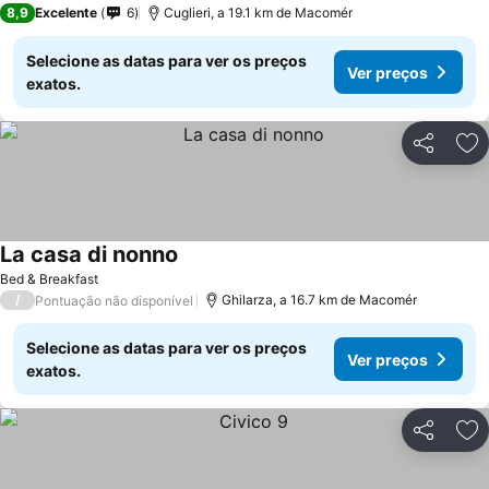
8,9
Excelente
6
Cuglieri, a 19.1 km de Macomér
Selecione as datas para ver os preços
Ver preços
exatos.
Partilhar
Ad
La casa di nonno
Bed & Breakfast
/
Ghilarza, a 16.7 km de Macomér
Pontuação não disponível
Selecione as datas para ver os preços
Ver preços
exatos.
Partilhar
Ad