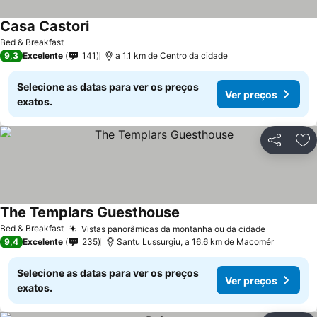
Casa Castori
Bed & Breakfast
9,3
Excelente
141
a 1.1 km de Centro da cidade
Selecione as datas para ver os preços
Ver preços
exatos.
Partilhar
Ad
The Templars Guesthouse
Bed & Breakfast
Vistas panorâmicas da montanha ou da cidade
9,4
Excelente
235
Santu Lussurgiu, a 16.6 km de Macomér
Selecione as datas para ver os preços
Ver preços
exatos.