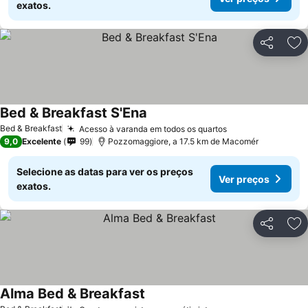
exatos.
Partilhar
Ad
Bed & Breakfast S'Ena
Bed & Breakfast
Acesso à varanda em todos os quartos
9,0
Excelente
99
Pozzomaggiore, a 17.5 km de Macomér
Selecione as datas para ver os preços
Ver preços
exatos.
Partilhar
Ad
Alma Bed & Breakfast