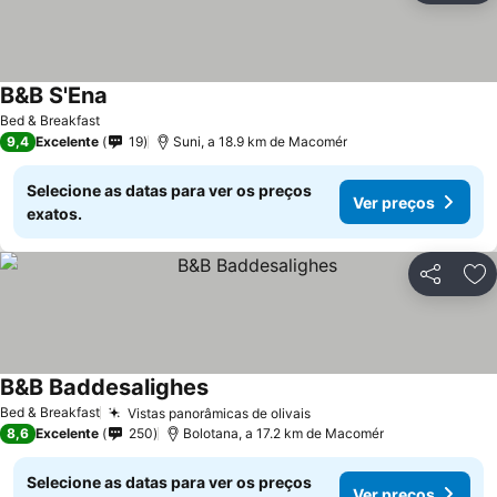
B&B S'Ena
Bed & Breakfast
9,4
Excelente
19
Suni, a 18.9 km de Macomér
Selecione as datas para ver os preços
Ver preços
exatos.
Partilhar
Ad
B&B Baddesalighes
Bed & Breakfast
Vistas panorâmicas de olivais
8,6
Excelente
250
Bolotana, a 17.2 km de Macomér
Selecione as datas para ver os preços
Ver preços