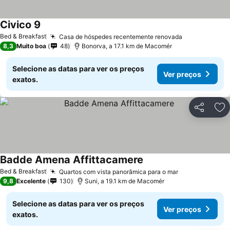
Civico 9
Bed & Breakfast
Casa de hóspedes recentemente renovada
8,3
Muito boa
48
Bonorva, a 17.1 km de Macomér
Selecione as datas para ver os preços
Ver preços
exatos.
Partilhar
Ad
Badde Amena Affittacamere
Bed & Breakfast
Quartos com vista panorâmica para o mar
9,8
Excelente
130
Suni, a 19.1 km de Macomér
Selecione as datas para ver os preços
Ver preços
exatos.