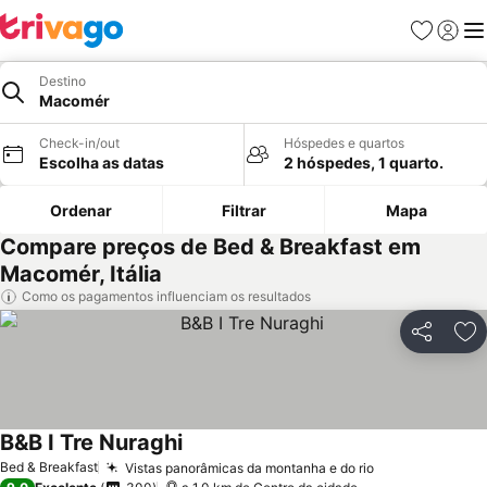
Favoritos
Iniciar
Me
Destino
Macomér
Check-in/out
Hóspedes e quartos
Escolha as datas
2 hóspedes, 1 quarto.
Ordenar
Filtrar
Mapa
Compare preços de Bed & Breakfast em
Macomér, Itália
Como os pagamentos influenciam os resultados
Partilhar
Ad
B&B I Tre Nuraghi
Bed & Breakfast
Vistas panorâmicas da montanha e do rio