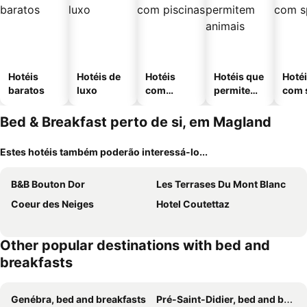
Hotéis
Hotéis de
Hotéis
Hotéis que
Hoté
baratos
luxo
com
permitem
com 
piscinas
animais
Bed & Breakfast perto de si, em Magland
Estes hotéis também poderão interessá-lo...
B&B Bouton Dor
Les Terrases Du Mont Blanc
Coeur des Neiges
Hotel Coutettaz
Other popular destinations with bed and
breakfasts
Genébra, bed and breakfasts
Pré-Saint-Didier, bed and breakfasts