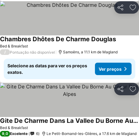
Partilhar
Ad
Chambres Dhôtes De Charme Douglas
Bed & Breakfast
/
Samoëns, a 11.1 km de Magland
Pontuação não disponível
Selecione as datas para ver os preços
Ver preços
exatos.
Partilhar
Ad
Gite De Charme Dans La Vallee Du Borne Au Coeur Des Alpes
Bed & Breakfast
9,0
Excelente
6
Le Petit-Bornand-les-Glières, a 17.6 km de Magland