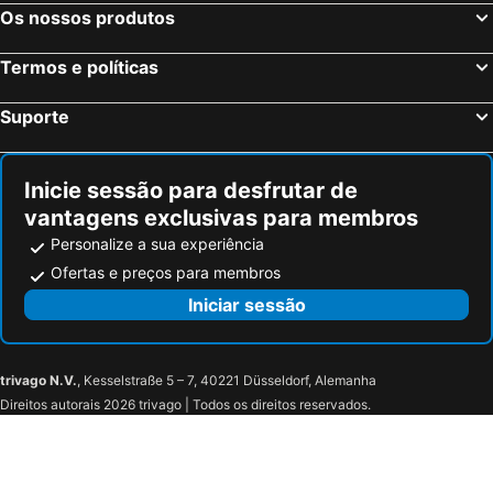
Lathuile, bed and breakfasts
Les Houches, bed and breakfasts
Os nossos produtos
Le Grand- Bornand Village, bed and breakfasts
Collonges, bed and breakfasts
Termos e políticas
Thollon-les-Mémises, bed and breakfasts
Le Grand-Saconnex, bed and breakfasts
St.-Jean-d´Aulps, bed and breakfasts
Saint-Rhémy-en-Bosses, bed and breakfasts
Suporte
Les Chapelles, bed and breakfasts
Étrembières, bed and breakfasts
Queige, bed and breakfasts
Sallanches, bed and breakfasts
Inicie sessão para desfrutar de
vantagens exclusivas para membros
Personalize a sua experiência
Ofertas e preços para membros
Iniciar sessão
trivago N.V.
, Kesselstraße 5 – 7, 40221 Düsseldorf, Alemanha
Direitos autorais 2026 trivago | Todos os direitos reservados.