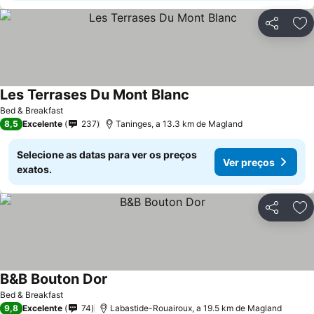
Partilhar
Ad
Les Terrases Du Mont Blanc
Bed & Breakfast
8,5
Excelente
237
Taninges, a 13.3 km de Magland
Selecione as datas para ver os preços
Ver preços
exatos.
Partilhar
Ad
B&B Bouton Dor
Bed & Breakfast
9,8
Excelente
74
Labastide-Rouairoux, a 19.5 km de Magland