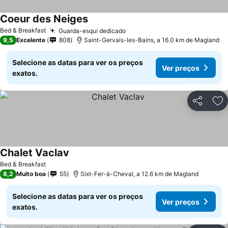
Coeur des Neiges
Bed & Breakfast
Guarda-esqui dedicado
9,5
Excelente
808
Saint-Gervais-les-Bains, a 16.0 km de Magland
Selecione as datas para ver os preços
Ver preços
exatos.
Partilhar
Ad
Chalet Vaclav
Bed & Breakfast
8,2
Muito boa
55
Sixt-Fer-à-Cheval, a 12.6 km de Magland
Selecione as datas para ver os preços
Ver preços
exatos.