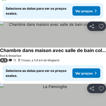
Selecione as datas para ver os preços
Ver preços
exatos.
Partilhar
Ad
Chambre dans maison avec salle de bain collective
Bed & Breakfast
6,3
7
Cluses, a 5.6 km de Magland
Selecione as datas para ver os preços
Ver preços
exatos.
Partilhar
Ad