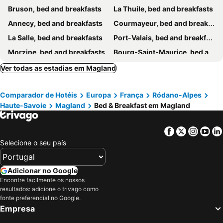
Bruson, bed and breakfasts
La Thuile, bed and breakfasts
Annecy, bed and breakfasts
Courmayeur, bed and breakfasts
La Salle, bed and breakfasts
Port-Valais, bed and breakfasts
Morzine, bed and breakfasts
Bourg-Saint-Maurice, bed and breakfasts
Chamonix-Mont-Blanc, bed and breakfasts
Ovronnaz, bed and breakfasts
Ver todas as estadias em Magland
Verbier, bed and breakfasts
La Chapelle d´Abondance, bed and breakfasts
Comparador de Hotéis
Europa
França
Ródano-Alpes
Les Crosets, bed and breakfasts
Faverges, bed and breakfasts
Haute-Savoie
Magland
Bed & Breakfast em Magland
Mercury, bed and breakfasts
Cluses, bed and breakfasts
Albertville, bed and breakfasts
Veyrier-du-Lac, bed and breakfasts
Facebook
Twitter
Insta
Yo
Le Châble, bed and breakfasts
Morgins, bed and breakfasts
Selecione o seu país
Saint-Gervais-les-Bains, bed and breakfasts
Saint-Paul-en-Chablais, bed and breakfasts
Samoëns, bed and breakfasts
Nernier, bed and breakfasts
Adicionar no Google
Encontre facilmente os nossos
Séez, bed and breakfasts
Les Gets, bed and breakfasts
resultados: adicione o trivago como
Sevrier, bed and breakfasts
Meillerie, bed and breakfasts
fonte preferencial no Google.
Empresa
Nyon, bed and breakfasts
Aigle, bed and breakfasts