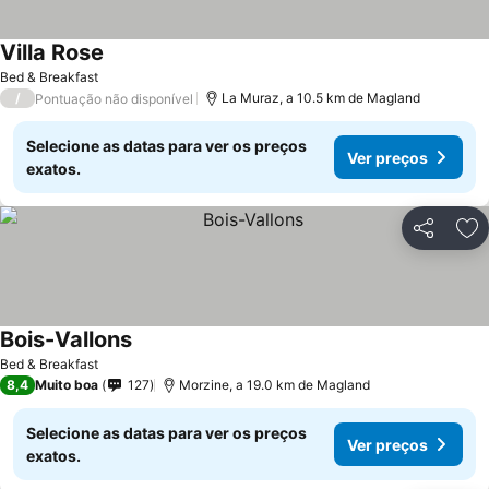
Villa Rose
Bed & Breakfast
/
La Muraz, a 10.5 km de Magland
Pontuação não disponível
Selecione as datas para ver os preços
Ver preços
exatos.
Partilhar
Ad
Bois-Vallons
Bed & Breakfast
8,4
Muito boa
127
Morzine, a 19.0 km de Magland
Selecione as datas para ver os preços
Ver preços
exatos.