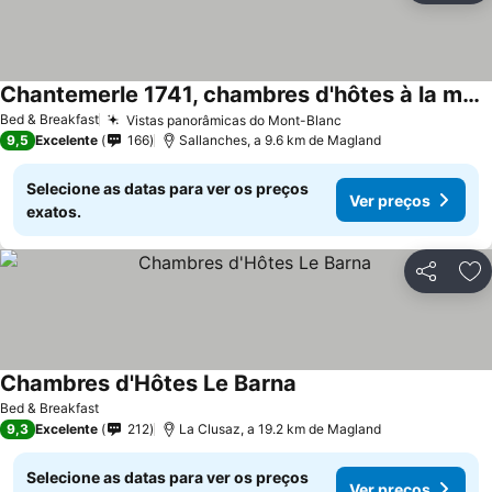
Chantemerle 1741, chambres d'hôtes à la montagne
Bed & Breakfast
Vistas panorâmicas do Mont-Blanc
9,5
Excelente
166
Sallanches, a 9.6 km de Magland
Selecione as datas para ver os preços
Ver preços
exatos.
Partilhar
Ad
Chambres d'Hôtes Le Barna
Bed & Breakfast
9,3
Excelente
212
La Clusaz, a 19.2 km de Magland
Selecione as datas para ver os preços
Ver preços