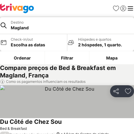
Favoritos
Iniciar
Me
Destino
Magland
Check-in/out
Hóspedes e quartos
Escolha as datas
2 hóspedes, 1 quarto.
Ordenar
Filtrar
Mapa
Compare preços de Bed & Breakfast em
Magland, França
Como os pagamentos influenciam os resultados
Partilhar
Ad
Du Côté de Chez Sou
Bed & Breakfast