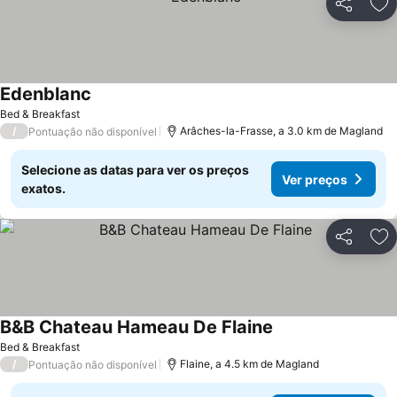
Partilhar
Ad
Edenblanc
Bed & Breakfast
/
Arâches-la-Frasse, a 3.0 km de Magland
Pontuação não disponível
Selecione as datas para ver os preços
Ver preços
exatos.
Partilhar
Ad
B&B Chateau Hameau De Flaine
Bed & Breakfast
/
Flaine, a 4.5 km de Magland
Pontuação não disponível