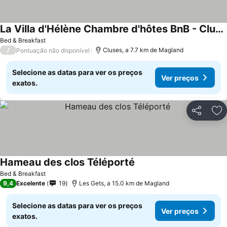
La Villa d'Hélène Chambre d'hôtes BnB - Cluses - Parking Voiture - Moto - Vélo
Bed & Breakfast
/
Cluses, a 7.7 km de Magland
Pontuação não disponível
Selecione as datas para ver os preços
Ver preços
exatos.
Partilhar
Ad
Hameau des clos Téléporté
Bed & Breakfast
9,4
Excelente
19
Les Gets, a 15.0 km de Magland
Selecione as datas para ver os preços
Ver preços
exatos.