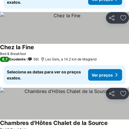
exatos.
Partilhar
Ad
Chez la Fine
Bed & Breakfast
9,7
Excelente
56
Les Gets, a 14.2 km de Magland
Selecione as datas para ver os preços
Ver preços
exatos.
Partilhar
Ad
Chambres d'Hôtes Chalet de la Source