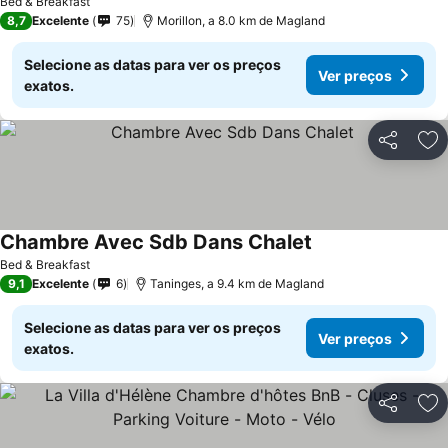
Bed & Breakfast
8,7
Excelente
75
Morillon, a 8.0 km de Magland
Selecione as datas para ver os preços
Ver preços
exatos.
Partilhar
Ad
Chambre Avec Sdb Dans Chalet
Bed & Breakfast
9,1
Excelente
6
Taninges, a 9.4 km de Magland
Selecione as datas para ver os preços
Ver preços
exatos.
Partilhar
Ad