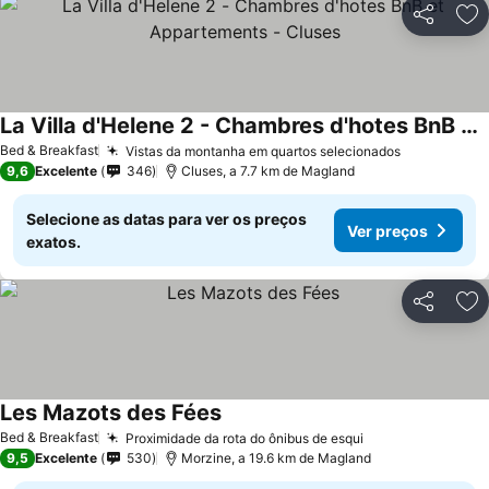
Partilhar
Ad
La Villa d'Helene 2 - Chambres d'hotes BnB et Appartements - Cluses
Bed & Breakfast
Vistas da montanha em quartos selecionados
9,6
Excelente
346
Cluses, a 7.7 km de Magland
Selecione as datas para ver os preços
Ver preços
exatos.
Partilhar
Ad
Les Mazots des Fées
Bed & Breakfast
Proximidade da rota do ônibus de esqui
9,5
Excelente
530
Morzine, a 19.6 km de Magland