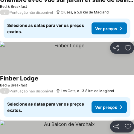
Bed & Breakfast
/
Cluses, a 5.6 km de Magland
Pontuação não disponível
Selecione as datas para ver os preços
Ver preços
exatos.
Partilhar
Ad
Finber Lodge
Bed & Breakfast
/
Les Gets, a 13.8 km de Magland
Pontuação não disponível
Selecione as datas para ver os preços
Ver preços
exatos.
Partilhar
Ad