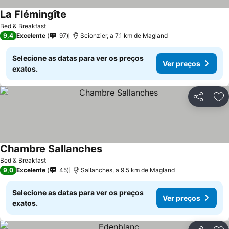
La Flémingîte
Bed & Breakfast
9,4
Excelente
97
Scionzier, a 7.1 km de Magland
Selecione as datas para ver os preços
Ver preços
exatos.
Partilhar
Ad
Chambre Sallanches
Bed & Breakfast
9,0
Excelente
45
Sallanches, a 9.5 km de Magland
Selecione as datas para ver os preços
Ver preços
exatos.