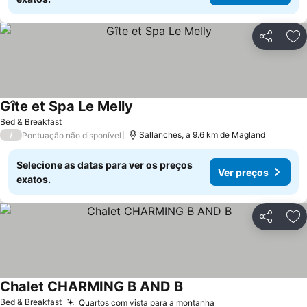
Partilhar
Ad
Gîte et Spa Le Melly
Bed & Breakfast
/
Sallanches, a 9.6 km de Magland
Pontuação não disponível
Selecione as datas para ver os preços
Ver preços
exatos.
Partilhar
Ad
Chalet CHARMING B AND B
Bed & Breakfast
Quartos com vista para a montanha