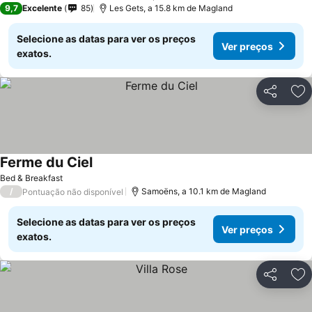
9,7
Excelente
85
Les Gets, a 15.8 km de Magland
Selecione as datas para ver os preços
Ver preços
exatos.
Partilhar
Ad
Ferme du Ciel
Bed & Breakfast
/
Samoëns, a 10.1 km de Magland
Pontuação não disponível
Selecione as datas para ver os preços
Ver preços
exatos.
Partilhar
Ad