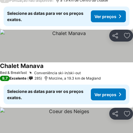
/
a 1.9 km de Centro da cidade
Pontuação não disponível
Selecione as datas para ver os preços
Ver preços
exatos.
Partilhar
Ad
Chalet Manava
Bed & Breakfast
Conveniência ski-in/ski-out
9,7
Excelente
285
Morzine, a 19.3 km de Magland
Selecione as datas para ver os preços
Ver preços
exatos.
Partilhar
Ad