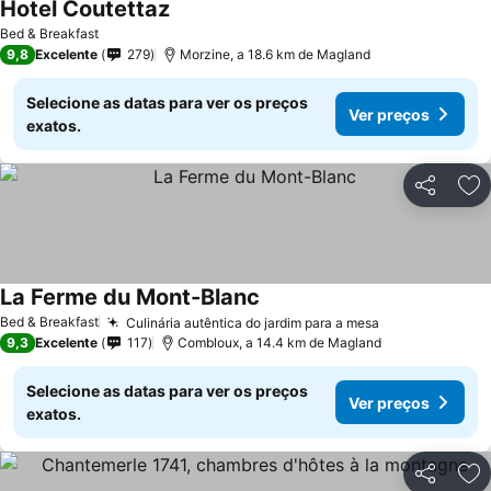
Hotel Coutettaz
Bed & Breakfast
9,8
Excelente
279
Morzine, a 18.6 km de Magland
Selecione as datas para ver os preços
Ver preços
exatos.
Partilhar
Ad
La Ferme du Mont-Blanc
Bed & Breakfast
Culinária autêntica do jardim para a mesa
9,3
Excelente
117
Combloux, a 14.4 km de Magland
Selecione as datas para ver os preços
Ver preços
exatos.
Partilhar
Ad