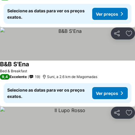
Selecione as datas para ver os preços
Ver preços
exatos.
Partilhar
Ad
B&B S'Ena
Bed & Breakfast
9,4
Excelente
19
Suni, a 2.6 km de Magomadas
Selecione as datas para ver os preços
Ver preços
exatos.
Partilhar
Ad