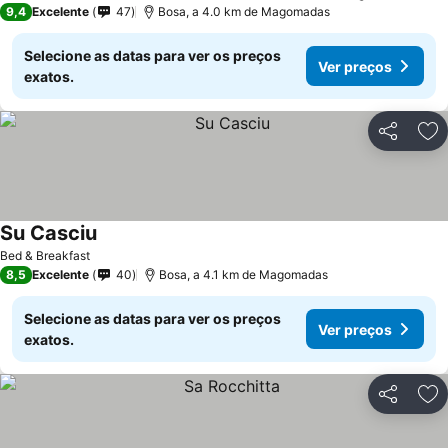
9,4
Excelente
47
Bosa, a 4.0 km de Magomadas
Selecione as datas para ver os preços
Ver preços
exatos.
Partilhar
Ad
Su Casciu
Bed & Breakfast
8,5
Excelente
40
Bosa, a 4.1 km de Magomadas
Selecione as datas para ver os preços
Ver preços
exatos.
Partilhar
Ad