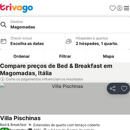
Favoritos
Iniciar
Me
Destino
Magomadas
Check-in/out
Hóspedes e quartos
Escolha as datas
2 hóspedes, 1 quarto.
Ordenar
Filtrar
Mapa
Compare preços de Bed & Breakfast em
Magomadas, Itália
Como os pagamentos influenciam os resultados
Partilhar
Ad
Villa Pischinas
Bed & Breakfast
Extensões de quarto com terraço coberto