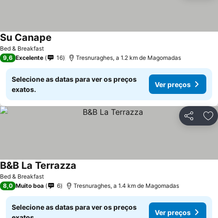
Su Canape
Bed & Breakfast
9,6
Excelente
16
Tresnuraghes, a 1.2 km de Magomadas
Selecione as datas para ver os preços
Ver preços
exatos.
Partilhar
Ad
B&B La Terrazza
Bed & Breakfast
8,0
Muito boa
6
Tresnuraghes, a 1.4 km de Magomadas
Selecione as datas para ver os preços
Ver preços
exatos.