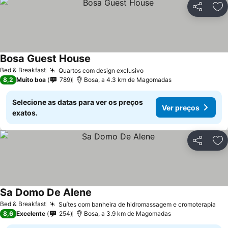
Partilhar
Ad
Bosa Guest House
Bed & Breakfast
Quartos com design exclusivo
8,2
Muito boa
789
Bosa, a 4.3 km de Magomadas
Selecione as datas para ver os preços
Ver preços
exatos.
Partilhar
Ad
Sa Domo De Alene
Bed & Breakfast
Suítes com banheira de hidromassagem e cromoterapia
8,6
Excelente
254
Bosa, a 3.9 km de Magomadas