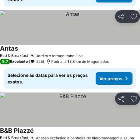
Partilhar
Ad
Antas
Bed & Breakfast
Jardim e terraço tranquilos
9,7
Excelente
225
Padria, a 18.8 km de Magomadas
Selecione as datas para ver os preços
Ver preços
exatos.
Partilhar
Ad
B&B Piazzé
Bed & Breakfast
Acesso exclusivo a banheira de hidromassagem e sauna