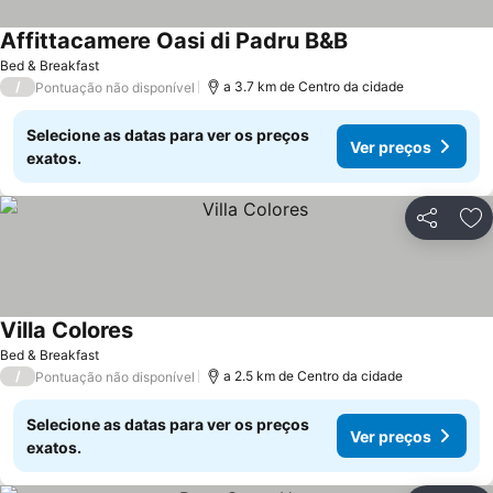
Affittacamere Oasi di Padru B&B
Bed & Breakfast
/
a 3.7 km de Centro da cidade
Pontuação não disponível
Selecione as datas para ver os preços
Ver preços
exatos.
Partilhar
Ad
Villa Colores
Bed & Breakfast
/
a 2.5 km de Centro da cidade
Pontuação não disponível
Selecione as datas para ver os preços
Ver preços
exatos.