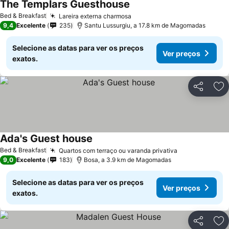
The Templars Guesthouse
Bed & Breakfast
Lareira externa charmosa
9,4
Excelente
235
Santu Lussurgiu, a 17.8 km de Magomadas
Selecione as datas para ver os preços
Ver preços
exatos.
Partilhar
Ad
Ada's Guest house
Bed & Breakfast
Quartos com terraço ou varanda privativa
9,0
Excelente
183
Bosa, a 3.9 km de Magomadas
Selecione as datas para ver os preços
Ver preços
exatos.
Partilhar
Ad