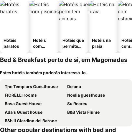
Hotéis
Hotéis
Hotéis que
Hotéis na
Hoté
baratos
com
permitem
praia
com
piscinas
animais
esta
ment
Bed & Breakfast perto de si, em Magomadas
Estes hotéis também poderão interessá-lo...
The Templars Guesthouse
Deiana
FIORELLI rooms
Noelia guesthouse
Bosa Guest House
Su Recreu
Ada's Guest house
B&B Vista Fiume
B&b il Giardino del Barone
Other popular destinations with bed and