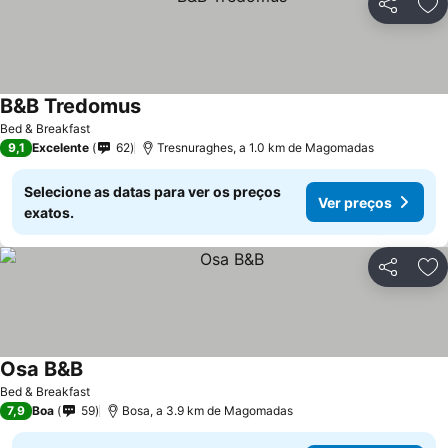
Partilhar
Ad
B&B Tredomus
Bed & Breakfast
9,1
Excelente
62
Tresnuraghes, a 1.0 km de Magomadas
Selecione as datas para ver os preços
Ver preços
exatos.
Partilhar
Ad
Osa B&B
Bed & Breakfast
7,9
Boa
59
Bosa, a 3.9 km de Magomadas