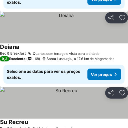
exatos.
Partilhar
Ad
Deiana
Bed & Breakfast
Quartos com terraço e vista para a cidade
9,2
Excelente
168
Santu Lussurgiu, a 17.6 km de Magomadas
Selecione as datas para ver os preços
Ver preços
exatos.
Partilhar
Ad
Su Recreu