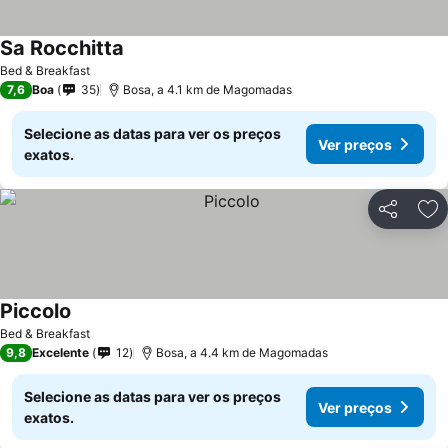
Sa Rocchitta
Bed & Breakfast
7,6
Boa
35
Bosa, a 4.1 km de Magomadas
Selecione as datas para ver os preços
Ver preços
exatos.
Partilhar
Ad
Piccolo
Bed & Breakfast
9,8
Excelente
12
Bosa, a 4.4 km de Magomadas
Selecione as datas para ver os preços
Ver preços
exatos.