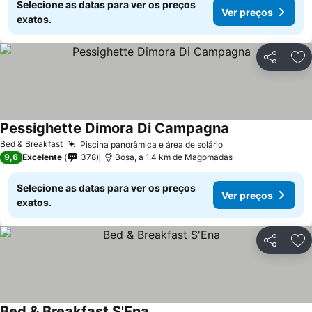
Selecione as datas para ver os preços
Ver preços
exatos.
Partilhar
Ad
Pessighette Dimora Di Campagna
Bed & Breakfast
Piscina panorâmica e área de solário
9,6
Excelente
378
Bosa, a 1.4 km de Magomadas
Selecione as datas para ver os preços
Ver preços
exatos.
Partilhar
Ad
Bed & Breakfast S'Ena