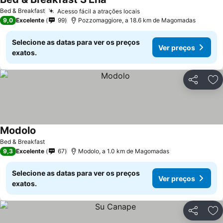
Bed & Breakfast
Acesso fácil a atrações locais
9,0
Excelente
99
Pozzomaggiore, a 18.6 km de Magomadas
Selecione as datas para ver os preços
Ver preços
exatos.
Partilhar
Ad
Modolo
Bed & Breakfast
9,3
Excelente
67
Modolo, a 1.0 km de Magomadas
Selecione as datas para ver os preços
Ver preços
exatos.
Partilhar
Ad