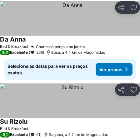
Partilhar
Ad
Da Anna
Bed & Breakfast
Charmosa pérgola no jardim
9,7
Excelente
266
Bosa, a 4.4 km de Magomadas
Selecione as datas para ver os preços
Ver preços
exatos.
Partilhar
Ad
Su Rizolu
Bed & Breakfast
9,1
Excelente
51
Sagama, a 4.7 km de Magomadas