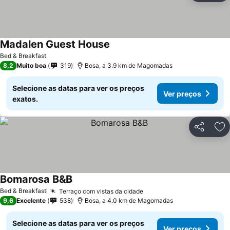
Madalen Guest House
Bed & Breakfast
8,2
Muito boa
319
Bosa, a 3.9 km de Magomadas
Selecione as datas para ver os preços
Ver preços
exatos.
Partilhar
Ad
Bomarosa B&B
Bed & Breakfast
Terraço com vistas da cidade
9,6
Excelente
538
Bosa, a 4.0 km de Magomadas
Selecione as datas para ver os preços
Ver preços