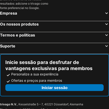
Tresnuraghes, bed and breakfasts
Suni, bed and breakfasts
resultados: adicione o trivago como
Bottidda, bed and breakfasts
Modolo, bed and breakfasts
fonte preferencial no Google.
Empresa
Usini, bed and breakfasts
Tinnura, bed and breakfasts
Torralba, bed and breakfasts
Simaxis, bed and breakfasts
Os nossos produtos
Ulà Tirso, bed and breakfasts
Giave, bed and breakfasts
Termos e políticas
Cuglieri, bed and breakfasts
Baratili San Pietro, bed and breakfasts
Cossoine, bed and breakfasts
San Vero Milis, bed and breakfasts
Suporte
Bauladu, bed and breakfasts
Sedilo, bed and breakfasts
Milis, bed and breakfasts
Narbolia, bed and breakfasts
Inicie sessão para desfrutar de
vantagens exclusivas para membros
Personalize a sua experiência
Ofertas e preços para membros
Iniciar sessão
trivago N.V.
, Kesselstraße 5 – 7, 40221 Düsseldorf, Alemanha