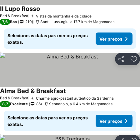
Il Lupo Rosso
Bed & Breakfast
Vistas da montanha e da cidade
7,6
Boa
210
Santu Lussurgiu, a 17.7 km de Magomadas
Selecione as datas para ver os preços
Ver preços
exatos.
Partilhar
Ad
Alma Bed & Breakfast
Bed & Breakfast
Charme agro-pastoril autêntico da Sardenha
8,7
Excelente
86
Sennariolo, a 6.4 km de Magomadas
Selecione as datas para ver os preços
Ver preços
exatos.