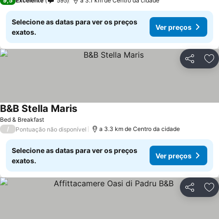
9,5
Excelente
595
a 3.1 km de Centro da cidade
Selecione as datas para ver os preços
Ver preços
exatos.
Partilhar
Ad
B&B Stella Maris
Bed & Breakfast
/
a 3.3 km de Centro da cidade
Pontuação não disponível
Selecione as datas para ver os preços
Ver preços
exatos.
Partilhar
Ad