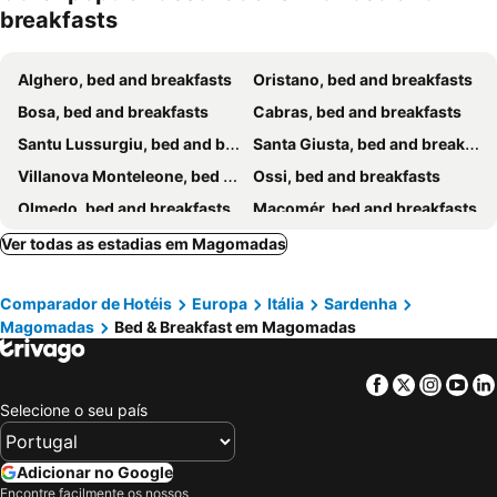
breakfasts
Alghero, bed and breakfasts
Oristano, bed and breakfasts
Bosa, bed and breakfasts
Cabras, bed and breakfasts
Santu Lussurgiu, bed and breakfasts
Santa Giusta, bed and breakfasts
Villanova Monteleone, bed and breakfasts
Ossi, bed and breakfasts
Olmedo, bed and breakfasts
Macomér, bed and breakfasts
Pozzomaggiore, bed and breakfasts
Ghilarza, bed and breakfasts
Ver todas as estadias em Magomadas
Sennariolo, bed and breakfasts
Riola Sardo, bed and breakfasts
Comparador de Hotéis
Europa
Itália
Sardenha
Uri, bed and breakfasts
Paulilatino, bed and breakfasts
Magomadas
Bed & Breakfast em Magomadas
Bonorva, bed and breakfasts
Villaurbana, bed and breakfasts
Zeddiani, bed and breakfasts
Bolotana, bed and breakfasts
Facebook
Twitter
Insta
Yo
Ittiri, bed and breakfasts
Mores, bed and breakfasts
Selecione o seu país
Monteleone Rocca Doria, bed and breakfasts
Nurachi, bed and breakfasts
Ploaghe, bed and breakfasts
Padria, bed and breakfasts
Adicionar no Google
Encontre facilmente os nossos