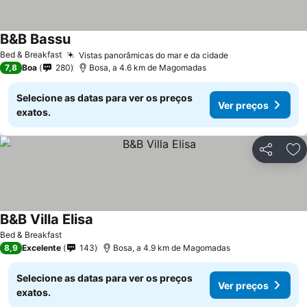
B&B Bassu
Bed & Breakfast
Vistas panorâmicas do mar e da cidade
7,8
Boa
280
Bosa, a 4.6 km de Magomadas
Selecione as datas para ver os preços
Ver preços
exatos.
Partilhar
Ad
B&B Villa Elisa
Bed & Breakfast
8,9
Excelente
143
Bosa, a 4.9 km de Magomadas
Selecione as datas para ver os preços
Ver preços
exatos.