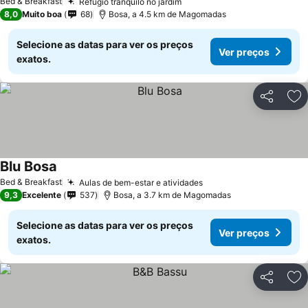
Bed & Breakfast
Refúgio tranquilo no jardim
8,0
Muito boa
68
Bosa, a 4.5 km de Magomadas
Selecione as datas para ver os preços
Ver preços
exatos.
Partilhar
Ad
Blu Bosa
Bed & Breakfast
Aulas de bem-estar e atividades
9,3
Excelente
537
Bosa, a 3.7 km de Magomadas
Selecione as datas para ver os preços
Ver preços
exatos.
Partilhar
Ad