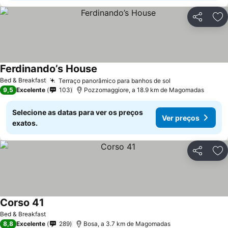
Partilhar
Ad
Ferdinando’s House
Bed & Breakfast
Terraço panorâmico para banhos de sol
9,5
Excelente
103
Pozzomaggiore, a 18.9 km de Magomadas
Selecione as datas para ver os preços
Ver preços
exatos.
Partilhar
Ad
Corso 41
Bed & Breakfast
8,8
Excelente
289
Bosa, a 3.7 km de Magomadas