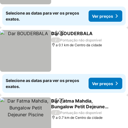
Selecione as datas para ver os preços
Ver preços
exatos.
Dar BOUDERBALA
Partilhar
Adicionar aos favoritos
/
Pontuação não disponível
a 0.1 km de Centro da cidade
Selecione as datas para ver os preços
Ver preços
exatos.
Dar Fatma Mahdia,
Partilhar
Adicionar aos favoritos
Bungalow Petit Dejeuner
Piscine
/
Pontuação não disponível
a 0.7 km de Centro da cidade