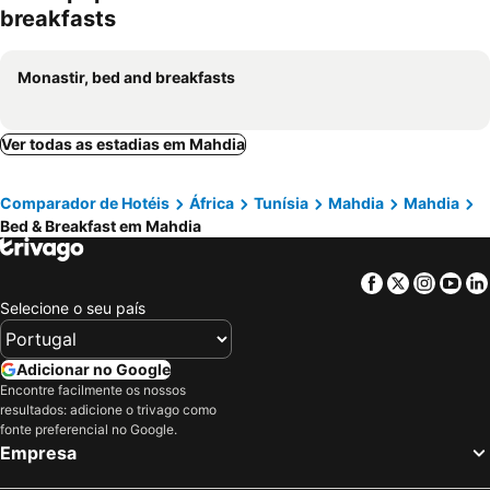
breakfasts
Monastir, bed and breakfasts
Ver todas as estadias em Mahdia
Comparador de Hotéis
África
Tunísia
Mahdia
Mahdia
Bed & Breakfast em Mahdia
Facebook
Twitter
Insta
Yo
Selecione o seu país
Adicionar no Google
Encontre facilmente os nossos
resultados: adicione o trivago como
fonte preferencial no Google.
Empresa