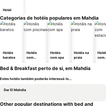
Hotel
Categorias de hotéis populares em Mahdia
Hotéis
Hotéis
Hotéis
Hotéis na
Hoté
baratos
com
com spa
praia
com
piscinas
esta
ment
Bed & Breakfast perto de si, em Mahdia
Estes hotéis também poderão interessá-lo...
Dar El Mahdia
Other popular destinations with bed and