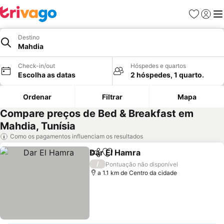
Favoritos
Iniciar
Me
Destino
Mahdia
Check-in/out
Hóspedes e quartos
Escolha as datas
2 hóspedes, 1 quarto.
Ordenar
Filtrar
Mapa
Compare preços de Bed & Breakfast em
Mahdia, Tunísia
Como os pagamentos influenciam os resultados
Dar El Hamra
Partilhar
Adicionar aos favoritos
/
Pontuação não disponível
a 1.1 km de Centro da cidade