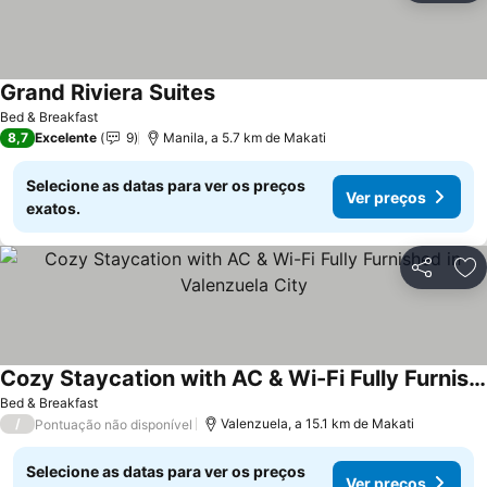
Grand Riviera Suites
Bed & Breakfast
8,7
Excelente
9
Manila, a 5.7 km de Makati
Selecione as datas para ver os preços
Ver preços
exatos.
Partilhar
Ad
Cozy Staycation with AC & Wi-Fi Fully Furnished in Valenzuela City
Bed & Breakfast
/
Valenzuela, a 15.1 km de Makati
Pontuação não disponível
Selecione as datas para ver os preços
Ver preços