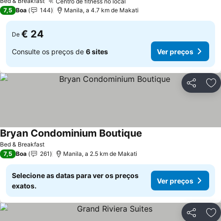
Bed & Breakfast
Centro de fitness no local
7,5
Boa
144
Manila, a 4.7 km de Makati
€ 24
De
Consulte os preços de
6 sites
Ver preços
Partilhar
Ad
Bryan Condominium Boutique
Bed & Breakfast
7,5
Boa
261
Manila, a 2.5 km de Makati
Selecione as datas para ver os preços
Ver preços
exatos.
Partilhar
Ad