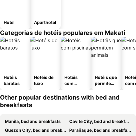
Hotel
Aparthotel
Categorias de hotéis populares em Makati
Hotéis
Hotéis de
Hotéis
Hotéis que
Hoté
baratos
luxo
com
permitem
com 
piscinas
animais
Other popular destinations with bed and
breakfasts
Manila, bed and breakfasts
Cavite City, bed and breakfasts
Quezon City, bed and breakfasts
Parañaque, bed and breakfasts