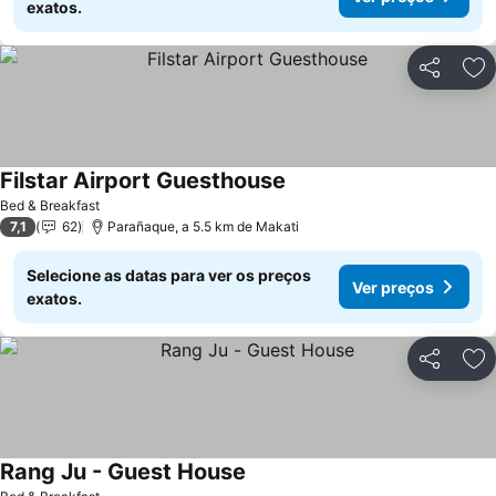
exatos.
Partilhar
Ad
Filstar Airport Guesthouse
Bed & Breakfast
7,1
62
Parañaque, a 5.5 km de Makati
Selecione as datas para ver os preços
Ver preços
exatos.
Partilhar
Ad
Rang Ju - Guest House