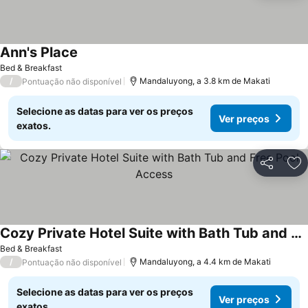
Ann's Place
Bed & Breakfast
/
Mandaluyong, a 3.8 km de Makati
Pontuação não disponível
Selecione as datas para ver os preços
Ver preços
exatos.
Partilhar
Ad
Cozy Private Hotel Suite with Bath Tub and Free Pool Access
Bed & Breakfast
/
Mandaluyong, a 4.4 km de Makati
Pontuação não disponível
Selecione as datas para ver os preços
Ver preços
exatos.