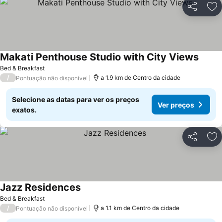
Partilhar
Ad
Makati Penthouse Studio with City Views
Bed & Breakfast
/
a 1.9 km de Centro da cidade
Pontuação não disponível
Selecione as datas para ver os preços
Ver preços
exatos.
Partilhar
Ad
Jazz Residences
Bed & Breakfast
/
a 1.1 km de Centro da cidade
Pontuação não disponível