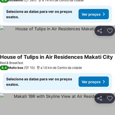
8,8
Excelente
381
a 1.4 km de Centro da cidade
Selecione as datas para ver os preços
Ver preços
exatos.
Partilhar
Ad
House of Tulips in Air Residences Makati City
Bed & Breakfast
8,4
Muito boa
10
a 1.6 km de Centro da cidade
Selecione as datas para ver os preços
Ver preços
exatos.
Partilhar
Ad