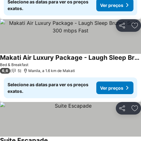
Selecione as datas para ver os preços
Ver preços
exatos.
Partilhar
Ad
Makati Air Luxury Package - Laugh Sleep Brunch Surf 300 mbps Fast
Bed & Breakfast
6,6
5
Manila, a 1.6 km de Makati
Selecione as datas para ver os preços
Ver preços
exatos.
Partilhar
Ad
Suite Escapade