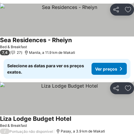
Partilhar
Ad
Sea Residences - Rheiyn
Bed & Breakfast
7,4
27
Manila, a 11.9 km de Makati
Selecione as datas para ver os preços
Ver preços
exatos.
Partilhar
Ad
Liza Lodge Budget Hotel
Bed & Breakfast
/
Pasay, a 3.9 km de Makati
Pontuação não disponível