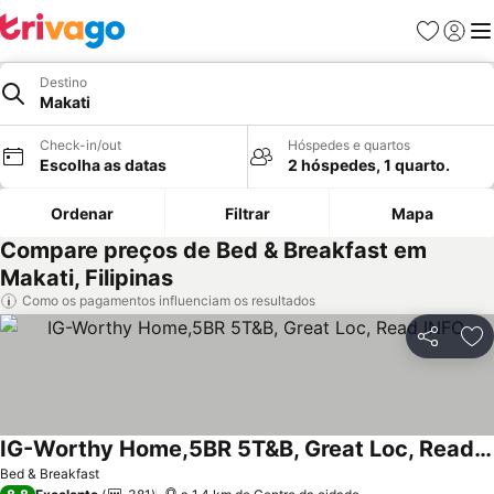
Favoritos
Iniciar
Me
Destino
Makati
Check-in/out
Hóspedes e quartos
Escolha as datas
2 hóspedes, 1 quarto.
Ordenar
Filtrar
Mapa
Compare preços de Bed & Breakfast em
Makati, Filipinas
Como os pagamentos influenciam os resultados
Partilhar
Ad
IG-Worthy Home,5BR 5T&B, Great Loc, Read INFO
Bed & Breakfast