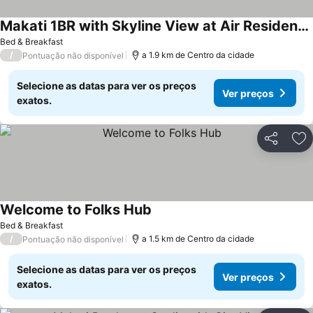
Makati 1BR with Skyline View at Air Residences
Bed & Breakfast
/
a 1.9 km de Centro da cidade
Pontuação não disponível
Selecione as datas para ver os preços
Ver preços
exatos.
Partilhar
Ad
Welcome to Folks Hub
Bed & Breakfast
/
a 1.5 km de Centro da cidade
Pontuação não disponível
Selecione as datas para ver os preços
Ver preços
exatos.