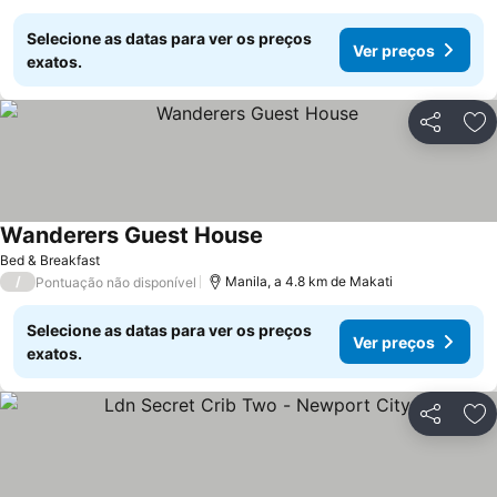
Selecione as datas para ver os preços
Ver preços
exatos.
Partilhar
Ad
Wanderers Guest House
Bed & Breakfast
/
Manila, a 4.8 km de Makati
Pontuação não disponível
Selecione as datas para ver os preços
Ver preços
exatos.
Partilhar
Ad