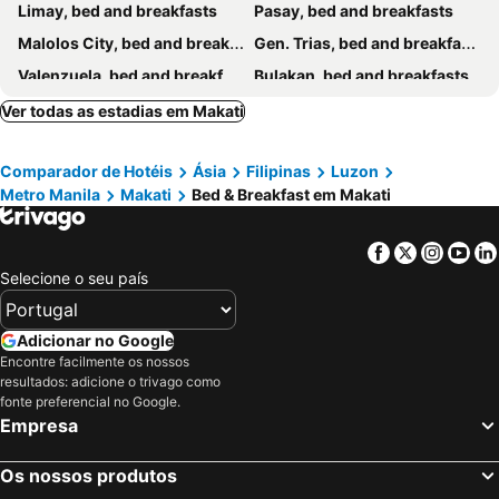
Limay, bed and breakfasts
Pasay, bed and breakfasts
Malolos City, bed and breakfasts
Gen. Trias, bed and breakfasts
Valenzuela, bed and breakfasts
Bulakan, bed and breakfasts
Silang, bed and breakfasts
Naic, bed and breakfasts
Ver todas as estadias em Makati
Baliuag, bed and breakfasts
Santo António do Içá, bed and breakfasts
Comparador de Hotéis
Ásia
Filipinas
Luzon
Mandaluyong, bed and breakfasts
Taytay, bed and breakfasts
Metro Manila
Makati
Bed & Breakfast em Makati
Muntinlupa, bed and breakfasts
San Juan, bed and breakfasts
Caloocan, bed and breakfasts
Binangonan, bed and breakfasts
Facebook
Twitter
Insta
Yo
Dasmariñas, bed and breakfasts
Antipolo, bed and breakfasts
Selecione o seu país
Meycauayan City, bed and breakfasts
Pasig, bed and breakfasts
Adicionar no Google
Encontre facilmente os nossos
resultados: adicione o trivago como
fonte preferencial no Google.
Empresa
Os nossos produtos