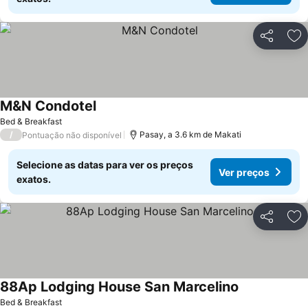
Partilhar
Ad
M&N Condotel
Bed & Breakfast
/
Pasay, a 3.6 km de Makati
Pontuação não disponível
Selecione as datas para ver os preços
Ver preços
exatos.
Partilhar
Ad
88Ap Lodging House San Marcelino
Bed & Breakfast