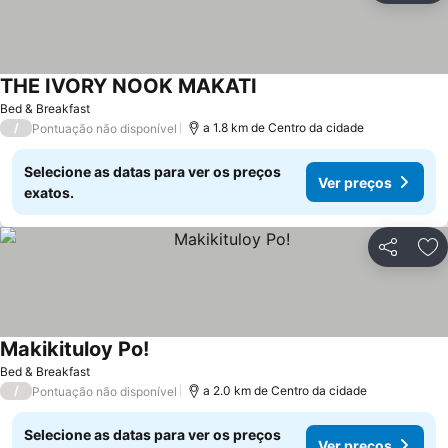
THE IVORY NOOK MAKATI
Bed & Breakfast
/
a 1.8 km de Centro da cidade
Pontuação não disponível
Selecione as datas para ver os preços
Ver preços
exatos.
Partilhar
Ad
Makikituloy Po!
Bed & Breakfast
/
a 2.0 km de Centro da cidade
Pontuação não disponível
Selecione as datas para ver os preços
Ver preços