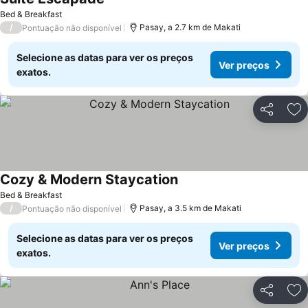
Bed & Breakfast
/
Pasay, a 2.7 km de Makati
Pontuação não disponível
Selecione as datas para ver os preços
Ver preços
exatos.
Partilhar
Ad
Cozy & Modern Staycation
Bed & Breakfast
/
Pasay, a 3.5 km de Makati
Pontuação não disponível
Selecione as datas para ver os preços
Ver preços
exatos.
Partilhar
Ad