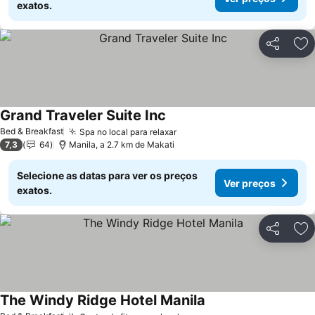
exatos.
Partilhar
Ad
Grand Traveler Suite Inc
Bed & Breakfast
Spa no local para relaxar
7,3
64
Manila, a 2.7 km de Makati
Selecione as datas para ver os preços
Ver preços
exatos.
Partilhar
Ad
The Windy Ridge Hotel Manila