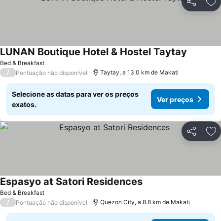
Partilhar
Ad
LUNAN Boutique Hotel & Hostel Taytay
Bed & Breakfast
/
Taytay, a 13.0 km de Makati
Pontuação não disponível
Selecione as datas para ver os preços
Ver preços
exatos.
Partilhar
Ad
Espasyo at Satori Residences
Bed & Breakfast
/
Quezon City, a 8.8 km de Makati
Pontuação não disponível