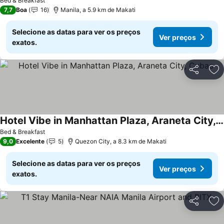
Bed & Breakfast
7,7
Boa
16
Manila, a 5.9 km de Makati
Selecione as datas para ver os preços
Ver preços
exatos.
Partilhar
Ad
Hotel Vibe in Manhattan Plaza, Araneta City, Cubao
Bed & Breakfast
9,0
Excelente
5
Quezon City, a 8.3 km de Makati
Selecione as datas para ver os preços
Ver preços
exatos.
Partilhar
Ad