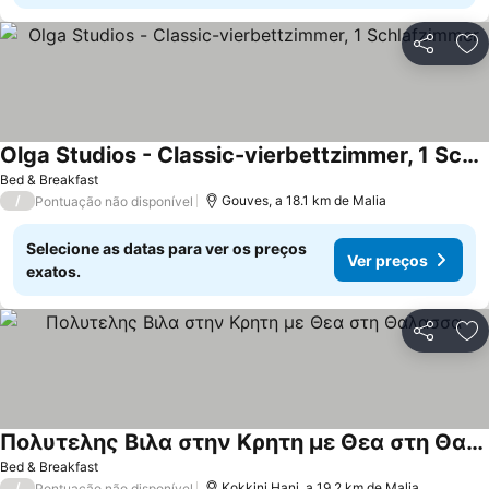
Partilhar
Ad
Olga Studios - Classic-vierbettzimmer, 1 Schlafzimmer
Ver preços
Bed & Breakfast
/
Gouves, a 18.1 km de Malia
Pontuação não disponível
Selecione as datas para ver os preços
Ver preços
exatos.
Partilhar
Ad
Πολυτελης Βιλα στην Κρητη με Θεα στη Θαλασσα
Ver preços
Bed & Breakfast
/
Kokkini Hani, a 19.2 km de Malia
Pontuação não disponível