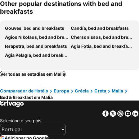
Other popular destinations with bed and
breakfasts
Gouves, bed and breakfasts
Candía, bed and breakfasts
Agios Nikolaos, bed and breakfasts
Chersonissos, bed and breakfasts
Ierapetra, bed and breakfasts
Agia Fotia, bed and breakfasts
Agia Pelagia, bed and breakfasts
Ver todas as estadias em Malia
Comparador de Hotéis
Europa
Grécia
Creta
Malia
Bed & Breakfast em Malia
Facebook
Twitter
Insta
Yo
Selecione o seu país
Adicionar no Google