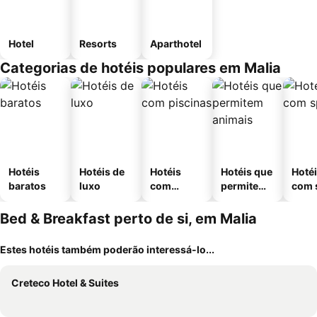
Hotel
Resorts
Aparthotel
Categorias de hotéis populares em Malia
Hotéis
Hotéis de
Hotéis
Hotéis que
Hoté
baratos
luxo
com
permitem
com 
piscinas
animais
Bed & Breakfast perto de si, em Malia
Estes hotéis também poderão interessá-lo...
Creteco Hotel & Suites