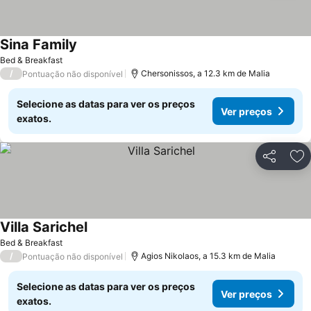
Sina Family
Ver preços
Bed & Breakfast
/
Chersonissos, a 12.3 km de Malia
Pontuação não disponível
Selecione as datas para ver os preços
Ver preços
exatos.
Partilhar
Ad
Villa Sarichel
Ver preços
Bed & Breakfast
/
Agios Nikolaos, a 15.3 km de Malia
Pontuação não disponível
Selecione as datas para ver os preços
Ver preços
exatos.