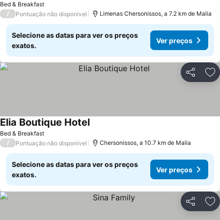
Bed & Breakfast
/
Limenas Chersonissos, a 7.2 km de Malia
Pontuação não disponível
Selecione as datas para ver os preços
Ver preços
exatos.
Partilhar
Ad
Elia Boutique Hotel
Ver preços
Bed & Breakfast
/
Chersonissos, a 10.7 km de Malia
Pontuação não disponível
Selecione as datas para ver os preços
Ver preços
exatos.
Partilhar
Ad