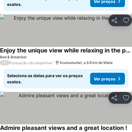
Ver preços
exatos.
Partilhar
Ad
Enjoy the unique view while relaxing in the pool !
Ver preços
Bed & Breakfast
/
Koutouloufari, a 6.8 km de Malia
Pontuação não disponível
Selecione as datas para ver os preços
Ver preços
exatos.
Partilhar
Ad
Admire pleasant views and a great location !
Ve