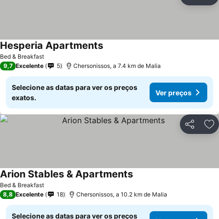
Partilhar
Ad
Hesperia Apartments
Ver preços
Bed & Breakfast
9,7
Excelente
5
Chersonissos, a 7.4 km de Malia
Selecione as datas para ver os preços
Ver preços
exatos.
Partilhar
Ad
Arion Stables & Apartments
Ver preços
Bed & Breakfast
8,8
Excelente
18
Chersonissos, a 10.2 km de Malia
Selecione as datas para ver os preços