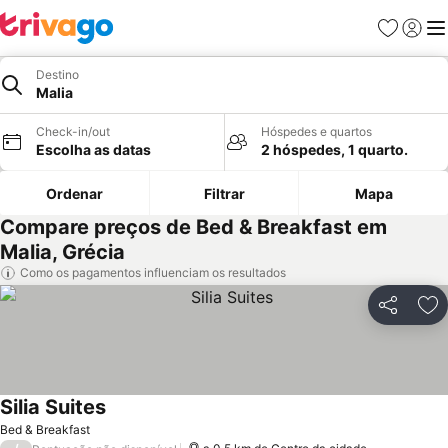
Favoritos
Iniciar
Me
Destino
Malia
Check-in/out
Hóspedes e quartos
Escolha as datas
2 hóspedes, 1 quarto.
Ordenar
Filtrar
Mapa
Compare preços de Bed & Breakfast em
Malia, Grécia
Como os pagamentos influenciam os resultados
Partilhar
Ad
Silia Suites
Ver preços
Bed & Breakfast