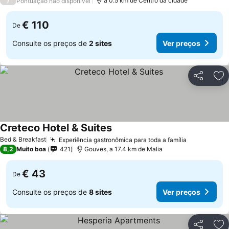
/
a 0.5 km de Centro da cidade
Pontuação não disponível
€ 110
De
Consulte os preços de
2 sites
Ver preços
Partilhar
Ad
Creteco Hotel & Suites
Ver preços
Bed & Breakfast
Experiência gastronômica para toda a família
Ver preços
8,2
Muito boa
421
Gouves, a 17.4 km de Malia
€ 43
De
Consulte os preços de
8 sites
Ver preços