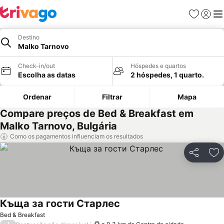
Favoritos
Iniciar
Me
Destino
Malko Tarnovo
Check-in/out
Hóspedes e quartos
Escolha as datas
2 hóspedes, 1 quarto.
Ordenar
Filtrar
Mapa
Compare preços de Bed & Breakfast em
Malko Tarnovo, Bulgária
Como os pagamentos influenciam os resultados
Partilhar
Ad
Къща за гости Старлес
Ver preços
Bed & Breakfast