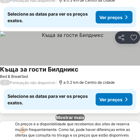
/
a 0.3 km de Centro da cidade
Pontuação não disponível
Selecione as datas para ver os preços
Ver preços
exatos.
Partilhar
Ad
Къща за гости Билдникс
Ver preços
Bed & Breakfast
/
a 0.2 km de Centro da cidade
Pontuação não disponível
Selecione as datas para ver os preços
Ver preços
exatos.
Mostrar mais
Os preços e a disponibilidade que recebemos dos sites de reserva
mudam frequentemente. Como tal, pode haver diferenças entre as
ofertas que consulta no trivago e os preços que estão disponíveis