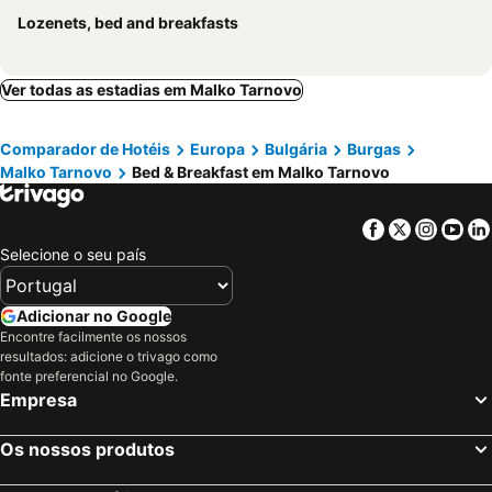
Lozenets, bed and breakfasts
Ver todas as estadias em Malko Tarnovo
Comparador de Hotéis
Europa
Bulgária
Burgas
Malko Tarnovo
Bed & Breakfast em Malko Tarnovo
Facebook
Twitter
Insta
Yo
Selecione o seu país
Adicionar no Google
Encontre facilmente os nossos
resultados: adicione o trivago como
fonte preferencial no Google.
Empresa
Os nossos produtos