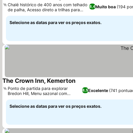
Ver preços
Chalé histórico de 400 anos com telhado
Muito boa
(194 po
8,4
de palha, Acesso direto a trilhas para
Ver preços
caminhada
Selecione as datas para ver os preços exatos.
The Crown Inn, Kemerton
Ver preços
Ponto de partida para explorar
Excelente
(741 pontua
8,5
Bredon Hill, Menu sazonal com
Ver preços
produtos locais
Selecione as datas para ver os preços exatos.