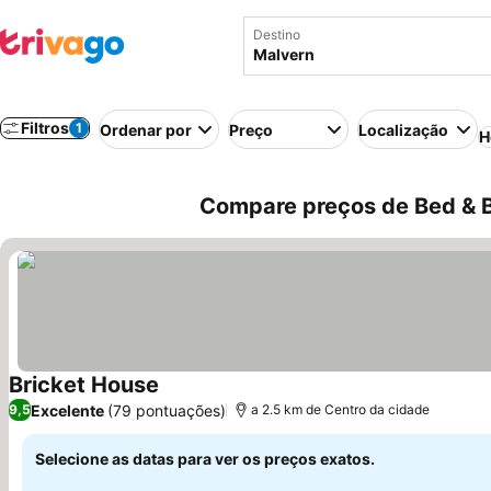
Destino
Filtros
1
Ordenar por
Preço
Localização
H
Compare preços de Bed & B
Bricket House
Ver preços
Excelente
(79 pontuações)
9,5
a 2.5 km de Centro da cidade
Selecione as datas para ver os preços exatos.