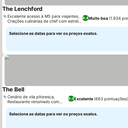
The Lenchford
Ver preços
Excelente acesso à M5 para viajantes,
Muito boa
(1.934 po
8,4
Criações culinárias de chef com estrela
Ver preços
Michelin
Selecione as datas para ver os preços exatos.
The Bell
Ver preços
Cenário de vila pitoresca,
Excelente
(663 pontuações)
9,0
Restaurante renomado com
Ver preços
quartos
Selecione as datas para ver os preços exatos.