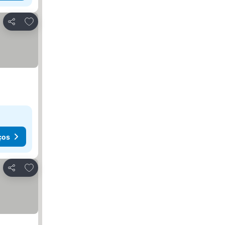
Adicionar aos favoritos
Partilhar
ços
Adicionar aos favoritos
Partilhar