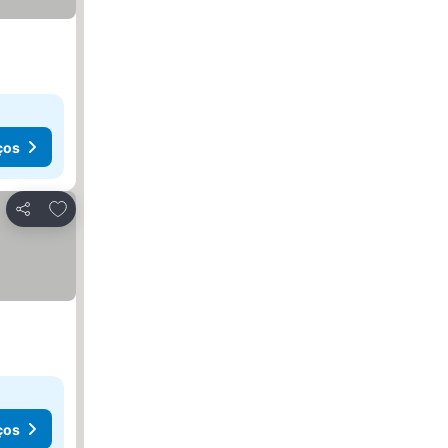
ços
Adicionar aos favoritos
Partilhar
ços