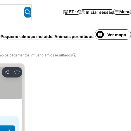
PT · €
Menu
Iniciar sessão
.
Ver mapa
Pequeno-almoço incluído
Animais permitidos
Piscina
Wi-fi
Ar 
o os pagamentos influenciam os resultados
Adicionar aos favoritos
Partilhar