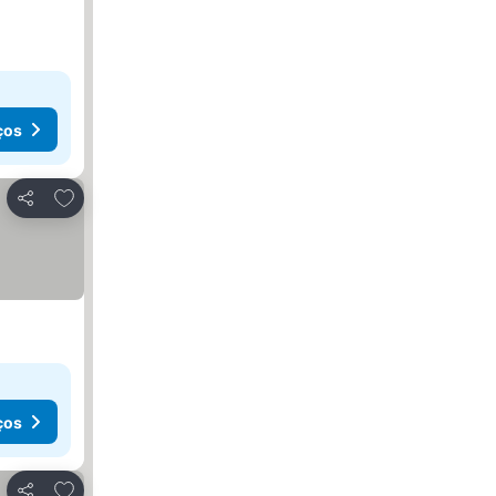
ços
Adicionar aos favoritos
Partilhar
ços
Adicionar aos favoritos