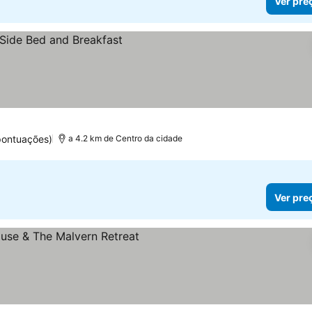
Ver pre
pontuações)
a 4.2 km de Centro da cidade
Ver pre