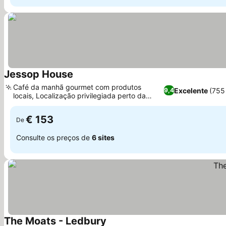
Jessop House
Ver preços
Café da manhã gourmet com produtos
Excelente
(755
9,4
locais, Localização privilegiada perto da
Ver preços
Abadia de Tewkesbury
€ 153
De
Consulte os preços de
6 sites
The Moats - Ledbury