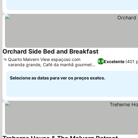
Orchard Side Bed and Breakfast
Ver preços
Quarto Malvern View espaçoso com
Excelente
(401 
9,9
varanda grande, Café da manhã gourmet
Ver preços
com produtos locais
Selecione as datas para ver os preços exatos.