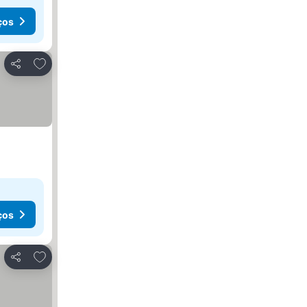
ços
Adicionar aos favoritos
Partilhar
ços
Adicionar aos favoritos
Partilhar