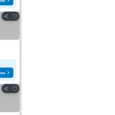
ços
Adicionar aos favoritos
Partilhar
ços
Adicionar aos favoritos
Partilhar