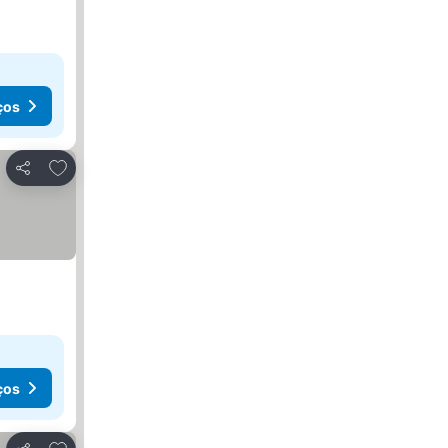
ços
Adicionar aos favoritos
Partilhar
ços
Adicionar aos favoritos