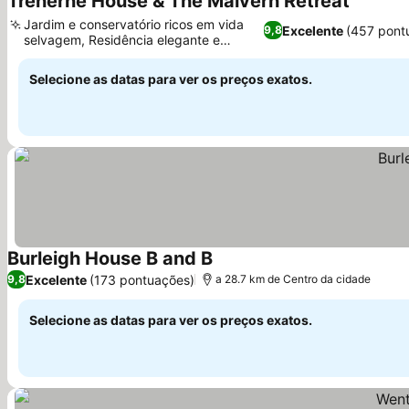
Treherne House & The Malvern Retreat
Ver preç
Jardim e conservatório ricos em vida
Excelente
(457 pont
9,8
selvagem, Residência elegante e
Ver preços
redesenhada
Selecione as datas para ver os preços exatos.
Burleigh House B and B
Ver preços
Excelente
(173 pontuações)
9,8
a 28.7 km de Centro da cidade
Selecione as datas para ver os preços exatos.