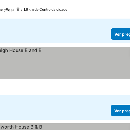
os
uações)
a 1.6 km de Centro da cidade
Ver pre
Ver pre