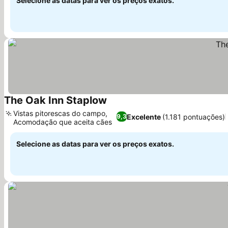
Selecione as datas para ver os preços exatos.
The Oak Inn Staplow
Ver preços
Vistas pitorescas do campo,
Excelente
(1.181 pontuações)
9,3
Acomodação que aceita cães
Ver preços
Selecione as datas para ver os preços exatos.